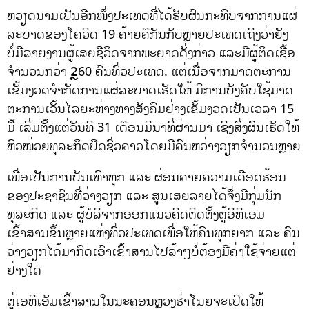
ຫວຽດນາມເປັນອີກໜຶ່ງປະເທດທີ່ໄດ້ຮັບຜົນກະທົບຈາກການແຜ່
ລະບາດຂອງໂຄວິດ 19 ຄ້າຍຄືກັນກັບຫຼາຍປະເທດເຖິງວ່າຍັງ
ບໍ່ມີລາຍງານຜູ້ເສຍຊີວິດຈາກພະຍາດດັ່ງກ່າວ ແລະມີຜູ້ຕິດເຊື້ອ
ຈຳນວນກວ່າ 2ຼ60 ຄົນທົ່ວປະເທດ. ແຕ່ເນື່ອຈາກມາດຕະການ
ເຂັ້ມງວດຈຳກັດການແຜ່ລະບາດເຮັດໃຫ້ ມີການບັງຄັບໃຊ້ມາດ
ຕະການເວັ້ນໄລຍະຫ່າງທາງສັງຄົມຢ່າງເຂັ້ມງວດເປັນເວລາ 15
ມື້ ເລີ່ມຕັ້ງແຕ່ວັນທີ 31 ເດືອນມີນາທີ່ຜ່ານມາ ເຊິງສົ່ງຜົນເຮັດໃຫ້
ຫົວໜ່ວຍທຸລະກິດປິດຊົ່ວຄາວໂດຍມີຄົນຫວ່າງວຽກຈຳນວນຫຼາຍ
ເພື່ອເປັນການບັນເທົາທຸກ ແລະ ຜ່ອນຄາຍຄວາມເດືອດຮ້ອນ
ຂອງປະຊາຊົນທີ່ວ່າງວຽກ ແລະ ສູນເສຍລາຍໄດ້ຈຶ່ງມີກຸ່ມນັກ
ທຸລະກິດ ແລະ ຜູ້ບໍລິຈາກອອກແນວຄິດຕິດຕັ້ງຕູ້ອີທີເອມ
ເຂົ້າສານຂຶ້ນຫຼາຍແຫ່ງທົ່ວປະເທດເພື່ອໃຫ້ຄົນທຸກຍາກ ແລະ ຄົນ
ວ່າງວຽກໄດ້ມາກົດເອົາເຂົ້າສານໄປລ້າໆບໍ່ຕ້ອງມີຄ່າໃຊ້ຈ່າຍແຕ່
ຢ່າງໃດ
ຕູ່ເອທີເອັມເຂົ້າສານໃນນະຄອນຫຼວງຮ່າໂນຍຈະເປີດໃຫ້