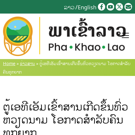
Skip
ລາວ
English
to
content
Home
»
ຂ່າວສານ
»
ຕູ້ເອທີເອັມເຂົ້າສານເກີດຂຶ້ນທົ່ວຫວຽດນາມ ໂອກາດສຳລັບ
ຄົນທຸກຍາກ
ຕູ້ເອທີເອັມເຂົ້າສານເກີດຂຶ້ນທົ່ວ
ຫວຽດນາມ ໂອກາດສຳລັບຄົນ
ທຸກຍາກ