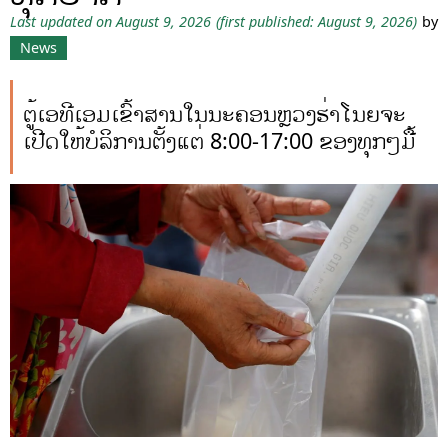
Last updated on August 9, 2026
(first published: August 9, 2026)
by
News
ຕູ້ເອທີເອມເຂົ້າສານໃນນະຄອນຫຼວງຮ່າໂນຍຈະ
ເປີດໃຫ້ບໍລິການຕັ້ງແຕ່ 8:00-17:00 ຂອງທຸກໆມື້