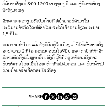
ບໍລິການຕັ້ງແຕ່ 8:00-17:00 ຂອງທຸກໆມື້ ແລະ ຜູ້ກົດຈະຕ້ອງ
ນຳຖົງມາເອງ
ລັກສະນະຂອງຕູເອທີເອັມຄ້າຍຄື ທໍ່ນ້ຳຍາວຕໍ່ລົງມາໃນ
ປະລິມານຈຳກັດໂດຍທີ່ຮ່າໂນຍຈະໄດ້ເຂົ້າສານຄັ້ງລະປະມານ
1,5 ກິໂລ
ນອກຈາກຮ່າໂນຍແລ້ວຍັງມີອີກຕູ້ໃນເມືອງເວ້ ທີ່ໃຫ້ເຂົ້າສານຄັ້ງ
ລະປະມານ 2 ກິໂລ ສ່ວນນະຄອນໂຮຈີມິນ ແລະ ດານັງກໍກຳລັງ
ມີການຕິດຕັ້ງເພີ່ມຫຼາຍຂຶ້ນ, ທັງນີ້ ຜູ້ທີ່ກົດຕູ້ເອທີເອມດັ່ງກ່າວ
ຕ້ອງຕໍ່ແຖວໂດຍເວັ້ນໄລຍະຫ່າງກັນພໍສົມຄວນ ແລະ ຕ້ອງລ້າງມື
ດ້ວຍນ້ຳຢາຂ້າເຊື້ອກ່ອນໃຊ້ເຄື່ອງ
SHARE