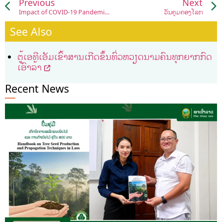
Previous
Next
Impact of COVID-19 Pandemic on Farmers in Asia and the Pacific.
ວັນຄຸ້ມຄອງໂລກ
See Also
ຕູ້ເອທີເອັມເຂົ້າສານເກີດຂຶ້ນທົ່ວຫວຽດນາມຄົນທຸກຍາກກົດ
ເອົາລ້າ
Recent News