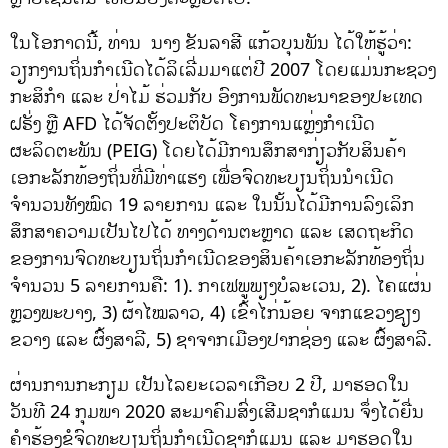
ໃນໂອກາດນີ້, ທ່ານ ນາງ ຂັນລາສີ ແກ້ວບຸນພັນ ໄດ້ໃຫ້ຮູ້ວ່າ:
ວຽກງານຖິ່ນກໍາເນີດໄດ້ລິເລີ່ມມາແຕ່ປີ 2007 ໂດຍແມ່ນກະຊວງ
ກະສິກຳ ແລະ ປ່າໄມ້ ຮ່ວມກັບ ອົງການພັດທະນາຂອງປະເທດ
ຝຣັ່ງ ຫຼື AFD ໄດ້ຈັດຕັ້ງປະຕິບັດ ໂຄງການແຫຼ່ງກໍາເນີດ
ຜະລິດຕະພັນ (PEIG) ໂດຍໄດ້ມີການສຶກສາກ່ຽວກັບສິນຄ້າ
ເອກະລັກທ້ອງຖິ່ນທີ່ມີທ່າແຮງ ເພື່ອຈົດທະບຽນຖິ່ນນຳເນີດ
ຈຳນວນທັງໝົດ 19 ລາຍການ ແລະ ໃນນັ້ນໄດ້ມີການລົງເລິກ
ສຶກສາຄວາມເປັນໄປໄດ້ ທາງດ້ານຕະຫຼາດ ແລະ ເສດຖະກິດ
ຂອງການຈົດທະບຽນຖິ່ນກໍາເນີດຂອງສິນຄ້າເອກະລັກທ້ອງຖິ່ນ
ຈໍານວນ 5 ລາຍການຄື: 1). ກາເຟພູພຽງບໍລະເວນ, 2). ໄຄແຜ່ນ
ຫຼວງພະບາງ, 3) ຜ້າໄໝລາວ, 4) ເຂົ້າໄກ່ນ້ອຍ ຈາກແຂວງຊຽງ
ຂວາງ ແລະ ຜົ້ງສາລີ, 5) ຊາຈາກເມືອງປາກຊ່ອງ ແລະ ຜົ້ງສາລີ.
ຜ່ານການກະກຽມ ເປັນໄລຍະເວລາເກືອບ 2 ປີ, ມາຮອດໃນ
ວັນທີ 24 ກຸມພາ 2020 ສະມາຄົມສົ່ງເສີມຊາກໍແມນ ຈຶ່ງໄດ້ຍື່ນ
ຄໍາຮ້ອງຂໍຈົດທະບຽນຖິ່ນກໍາເນີດຊາກໍແມນ ແລະ ມາຮອດໃນ