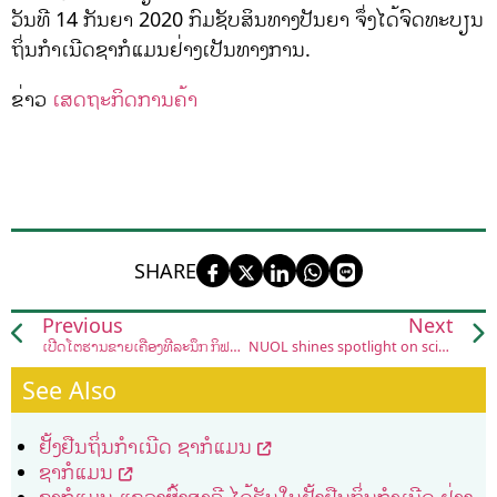
ວັນທີ 14 ກັນຍາ 2020 ກົມຊັບສິນທາງປັນຍາ ຈຶ່ງໄດ້ຈົດທະບຽນ
ຖິ່ນກໍາເນີດຊາກໍແມນຢ່າງເປັນທາງການ.
ຂ່າວ
ເສດຖະກິດການຄ້າ
SHARE
Previous
Next
ເປີດໂຕຮ້ານຂາຍເຄື່ອງທີ່ລະນຶກ ກິຟທ໌ ແກເລີຣີ (Gift Gallery)
NUOL shines spotlight on science, technology research
See Also
ຢັ້ງຢືນຖິ່ນກຳເນີດ ຊາກໍແມນ
ຊາກໍແມນ