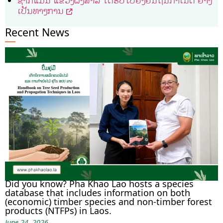
ຊາກໍແມນ ແຂວງຜົ້ງສາລີ ໄດ້ຮັບໃບຢັ້ງຢືນຖິ່ນກໍາເນີດ ຢ່າງ
ເປັນທາງການ
Recent News
Did you know? Pha Khao Lao hosts a species
database that includes information on both
(economic) timber species and non-timber forest
products (NTFPs) in Laos.
June 24, 2026