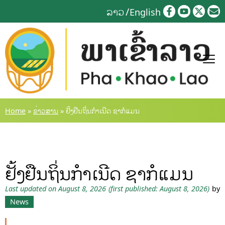
Skip
ລາວ
English
to
content
Home
»
ຂ່າວສານ
»
ຢັ້ງຢືນຖິ່ນກຳເນີດ ຊາກໍແມນ
ຢັ້ງຢືນຖິ່ນກຳເນີດ ຊາກໍແມນ
Last updated on August 8, 2026
(first published: August 8, 2026)
by
News