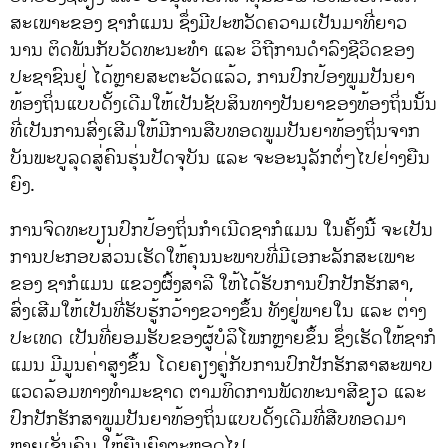
ສະເພາະຂອງ ຊາກໍແມນ ຊຶ່ງມີປະຫວັດຄວາມເປັນມາທີ່ຍາວ
ນານ ຕິດພັນກັບວັດທະນະທໍາ ແລະ ວິຖີການດໍາລົງຊີວິດຂອງ
ປະຊາຊົນຢູ່ ໄດ້ຫຼາຍສະຕະວັດແລ້ວ, ການປົກປ້ອງພູມປັນຍາ
ທ້ອງຖິ່ນແບບດັ້ງເດີມໃຫ້ເປັນຊັບສິນທາງປັນຍາຂອງທ້ອງຖິ່ນນັ້ນ
ທີ່ເປັນການສົ່ງເສີມໃຫ້ມີການສືບທອດພູມປັນຍາທ້ອງຖິ່ນຈາກ
ບັນພະບູລຸດສູ່ຄົນຮຸ່ນປັດຈຸບັນ ແລະ ຈະອະນຸລັກຕໍ່ໆໄປຢ່າງຍືນ
ຍົງ.
ການຈົດທະບຽນປົກປ້ອງຖິ່ນກໍາເນີດຊາກໍແມນ ໃນຄັ້ງນີ້ ຈະເປັນ
ການປະກອບສ່ວນເຮັດໃຫ້ຄຸນນະພາບທີ່ມີເອກະລັກສະເພາະ
ຂອງ ຊາກໍແມນ ແຂວງຜົ້ງສາລີ ໃຫ້ໄດ້ຮັບການປົກປັກຮັກສາ,
ສົ່ງເສີມໃຫ້ເປັນທີ່ຮັບຮູ້ກວ້າງຂວາງຂຶ້ນ ທັງຢູ່ພາຍໃນ ແລະ ຕ່າງ
ປະເທດ ເປັນທີ່ຍອມຮັບຂອງຜູ້ບໍລິໂພກຫຼາຍຂຶ້ນ ຊຶ່ງເຮັດໃຫ້ຊາກໍ
ແມນ ມີມູນຄ່າສູງຂຶ້ນ ໂດຍຄຽງຄູ່ກັບການປົກປັກຮັກສາສະພາບ
ແວດລ້ອມທາງທໍາມະຊາດ ຕາມທິດການພັດທະນາສີຂຽວ ແລະ
ປົກປັກຮັກສາພູມປັນຍາທ້ອງຖິ່ນແບບດັ້ງເດີມທີ່ສືບທອດມາ
ຫຼາຍເຊັ່ນຄົນ ໃຫ້ຍືນຍົງຕະຫຼອດໄປ.