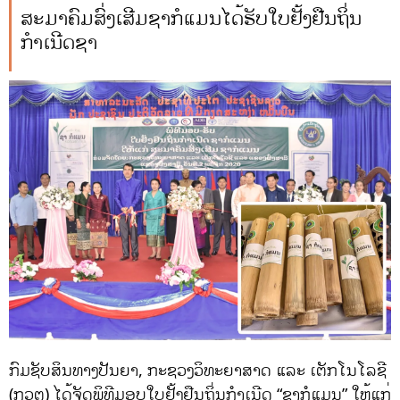
ສະມາຄົມສົ່ງເສີມຊາກໍແມນໄດ້ຮັບໃບຢັ້ງຢືນຖິ່ນ
ກຳເນີດຊາ
ກົມຊັບສິນທາງປັນຍາ, ກະຊວງວິທະຍາສາດ ແລະ ເຕັກໂນໂລຊີ
(ກວຕ) ໄດ້ຈັດພິທີມອບໃບຢັ້ງຢືນຖິ່ນກໍາເນີດ “ຊາກໍແມນ” ໃຫ້ແກ່