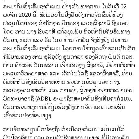
ສະມາຄົມສົ່ງເສີມຊາກໍແມນ ຢ່າງເປັນທາງການ ໃນວັນທີ 02
ພະຈິກ 2020 ນີ້, ພິທີມອບໃບຢັ້ງຢືນດັ່ງກ່າວຈັດຂຶ້ນທີ່ຫ້ອງ
ປະຊຸມໃຫຍ່ຂອງ ສຳນັກງານປົກຄອງ ແຂວງຜົ້ງສາລີ ຊຶ່ງມອບ
ໂດຍ ທ່ານ ນາງ ຂັນລາສີ ແກ້ວບຸນພັນ ຫົວໜ້າກົມຊັບສິນທາງ
ປັນຍາ, ກວຕ ແລະ ຮັບໂດຍ ທ່ານ ຄຳພັນ ຈັງຕິງຢົງ ປະທານ
ສະມາຄົມສົ່ງເສີມຊາກໍແມນ ໂດຍການໃຫ້ກຽດເຂົ້າຮ່ວມເປັນສັກ
ຂີພິຍານຂອງ ທ່ານ ສຸລິອຸດົງ ສູນດາລາ ຮອງລັດຖະມົນຕີ ກວຕ,
ທ່ານ ຄໍາຜອຍ ວັນນະສານ ເຈົ້າແຂວງໆ ຜົ້ງສາລີ, ມີທ່ານຫົວໜ້າ
ພະແນກວິທະຍາສາດ ແລະ ເຕັກໂນໂລຊີ ແຂວງຜົ້ງສາລີ, ທ່ານ
ຫົວໜ້າກົມສົ່ງເສີມວິສາຫະກິດ ຂະໜາດນ້ອຍ ແລະ ກາງ,
ກະຊວງອຸດສາຫະກໍາ ແລະ ການຄ້າ, ຜູ້ຕາງໜ້າຈາກທະນາຄານ
ພັດທະນາອາຊີ (ADB), ສະມາຊິກສະມາຄົມສົ່ງເສີມຊາກໍແມນ,
ບັນດາຂະແໜງການທີ່ກ່ຽວຂ້ອງທັງພາກລັດ ແລະ ເອກະຊົນ
ເຂົ້າຮ່ວມຢ່າງພ້ອມພຽງ.
ການຈົດທະບຽນປົກປ້ອງຖິ່ນກໍາເນີດຊາກໍແມນ ແມ່ນແນໃສ່
ປົກປ້ອງຊື່ສຽງ ແລະ ອະນຸລັກຮັກສາຄຸນນະພາບທີ່ມີເອກະລັກ