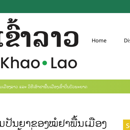
Home
Di
ມືອງລາວ ແລະ ວິທີເອົາຢາພື້ນເມືອງເຂົ້າປິ່ນປົວພະຍາດ
ມປັນຍາຂອງໝໍຢາພື້ນເມືອງ
S