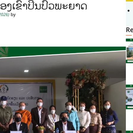
ືອງເຂົ້າປິ່ນປົວພະຍາດ
 2026)
by
R