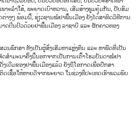
ດນໍ້າຖ້ວມປອດ, ປິ່ນປົວປອດອັກເສບ, ປິ່ນປົວປະສາດໜ້າ
າະລໍາໃສ້, ພະຍາດເບົາຫວານ, ເສີມສ້າງພູມຄຸ້ມກັນ, ປັບສົມ
່າງໆ ພ້ອມນີ້, ຊ່ຽວຊານໝໍຢາພື້ນເມືອງ ຍັງໄດ້ສາທິດວິທີການ
ມາດປິ່ນປົວດ້ວຍຢາພື້ນເມືອງ ລາຊາບີ ແລະ ຜັກຄາວທອງ
ຶກສາ ທັງເປັນຜູ້ສົ່ງເສີມຫາແຫຼ່ງທຶນ ແລະ ຫາພືດທີ່ເປັນ
ການຈັດສຳມະນາຄັ້ງນີ້ນອກຈາກເປັນການເຕົ້າໂຮມບັນດາໝໍຢາ
ດັ່ງເດີມຂອງຢາພື້ນເມືອງແລ້ວ ຍັງຖືໂອກາດເພື່ອປຶກສາ
ຜູ້ຕິດເຊື້ອໃຫ້ຫາຍດີຈາກພະຍາດ ໃນຊ່ວງທີ່ປະເທດເຮົາພວມພົບ