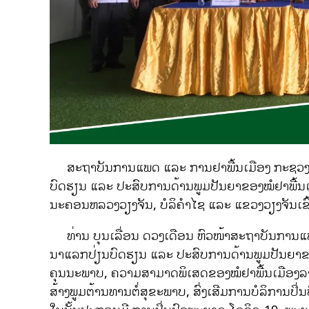
ສະຖາບັນການແພດ ແລະ ການຢາພື້ນເມືອງ ກະຊວງສ
ບົດຮຽນ ແລະ ປະສົບການດ້ານພູມປັນຍາຂອງໝໍຢາພື້ນເມ
ນະຄອນຫລວງວຽງຈັນ, ບໍລິຄໍາໄຊ ແລະ ແຂວງວຽງຈັນເຂົ້
ທ່ານ ບຸນເລື່ອນ ດວງເດືອນ ຫົວໜ້າສະຖາບັນການແພດ
ນາແລກປ່ຽນບົດຮຽນ ແລະ ປະສົບການດ້ານພູມປັນຍາຂອງໝ
ຄຸນນະພາບ, ຄວາມສາມາດພິເສດຂອງໝໍຢາພື້ນເມືອງ
ສ້າງພູມຕ້ານທານຕໍ່ສຸຂະພາບ, ສົ່ງເສີມການບໍລິການປິ