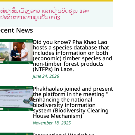
ໝໍຢາພື້ນເມືອງລາວ ແລກປ່ຽນບົດຮຽນ ແລະ
ປະສົບການດ້ານພູມປັນຍາ
ecent News
Did you know? Pha Khao Lao
hosts a species database that
includes information on both
(economic) timber species and
non-timber forest products
(NTFPs) in Laos.
June 24, 2026
Phakhaolao joined and present
the platform in the meeting "
Enhancing the national
biodiversity information
system (Biodiversity Clearing
House Mechanism)
November 18, 2025