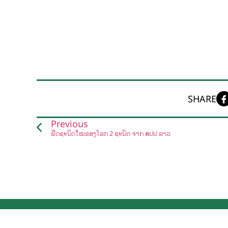
SHARE
Previous
ພືດຊະນິດໃໝ່ຂອງໂລກ 2 ຊະນິດ ຈາກ ສປປ ລາວ