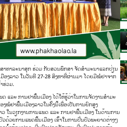
າທາລະນາສຸກ ຮ່ວມ ກັບສວນພຶກສາ ຈັດສຳມະນາແລກປ່ຽນ
ືອງລາວ ໃນວັນທີ 27-28 ສິງຫາທີ່ຜ່ານມາ ໂດຍມີໝໍຢາຈາກ
າຮ່ວມ.
 ແລະ ການຢາພື້ນເມືອງ ໄດ້ໃຫ້ຮູ້ວ່າໃນການຈັດງານສໍາມະ
ໍຢາພື້ນເມືອງລາວໃນຄັ້ງນີ້ເພື່ອເປັນການຍົກສູງ
ລາວ ໃນວຽກງານການແພດ ແລະ ການຢາພື້ນເມືອງ ໃນດ້ານການ
່ນປົວດ້ວຍການແພດພື້ນເມືອງ ເຂົ້າໃນການປິ່ນປົວພະຍາດຕ່າງໆ