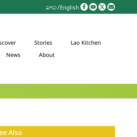
ລາວ
English
scover
Stories
Lao Kitchen
News
About
ee Also