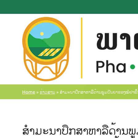
Home
»
ຂ່າວສານ
»
ສໍາມະນາປຶກສາຫາລືດ້ານພູມປັນຍາຂອງໝໍຢາພື້ນເ
ສໍາມະນາປຶກສາຫາລືດ້ານພູ