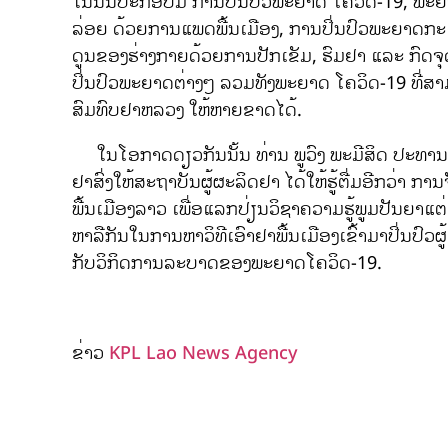
ໃນນັ້ນປະກອບມີ ການປິ່ນປົວພະຍາດ ໂຄວິດ-19, ພະຍາ
ລ່ອຍ ດ້ວຍການແພດພື້ນເມືອງ, ການປິ່ນປົວພະຍາດກະເພ
ດູນຂອງຮ່າງກາຍດ້ວຍການປັກເຂັມ, ຮົມຢາ ແລະ ກົດຈຸດຕ
ປິ່ນປົວພະຍາດຕ່າງໆ ລວມທັງພະຍາດ ໂຄວິດ-19 ທີ່ສາ
ສົມທົບຢາຫລວງ ໃຫ້ຫາຍຂາດໄດ້.
ໃນໂອກາດດຽວກັນນັ້ນ ທ່ານ ພູວົງ ພະມີສິດ ປະທານສວນພ
ຢາສົ່ງໃຫ້ສະຖາບັນຜູ້ຜະລິດຢາ ໄດ້ໃຫ້ຮູ້ຕື່ມອີກວ່າ 
ພື້ນເມືອງລາວ ເພື່ອແລກປ່ຽນວິຊາຄວາມຮູ້ພູມປັນຍາແຕ່
ຫາລືກັນໃນການຫາວິທີເອົາຢາພື້ນເມືອງເຂົ້າມາປິ່ນປົວ
ກັບວິກິດການລະບາດຂອງພະຍາດໂຄວິດ-19.
ຂ່າວ
KPL Lao News Agency