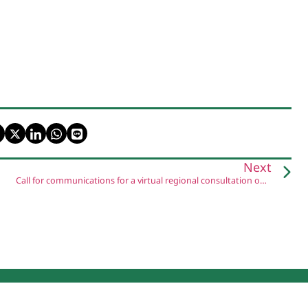
Next
Call for communications for a virtual regional consultation on Engaging with Academia and Research Institutions (ARIs) to support Family Farmers and Food System Transformation during and post COVID-19 Pandemic in Asia