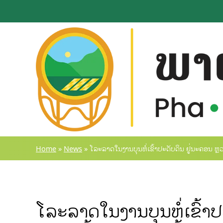
Skip
to
content
Home
»
News
»
ໂລະລາດໃນງານບຸນຫໍ່ເຂົ້າປະດັບດິນ ຢູ່ນະຄອນ ຫຼວ
ໂລະລາດໃນງານບຸນຫໍ່ເຂົ້າປ