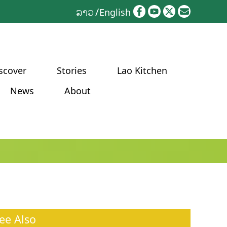
ລາວ
English
scover
Stories
Lao Kitchen
News
About
ee Also