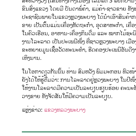
ສະຫວ່າງວົງ (ເສັ້ນທາງກາງເມືອງ) ເລີ່ມແຕ່ 3 ແຍກບ
ຂົນສົ່ງແຂວງ ໂດຍມີ ບັນດາພໍ່ຄ້າ, ແມ່ຄ້າ-ຊາວຂາຍ 
ປະຊາຊົນພາຍໃນແຂວງຫຼວງພະບາງ ໄດ້ນຳເອົາສິນຄ້າກ
ຂາຍ ເປັນຕົ້ນແມ່ນເຄື່ອງຫັດຖະກຳ, ອຸດສາຫະກຳ, ເຄື່ອງນຸ
ໃນຄົວເຮືອນ, ອາຫານ-ເຄື່ອງກິນດື່ມ ແລະ ໝາກໄມ້ຊະນິດຕ່
ງານໂລະລາດ ເປັນປະເພນີໜຶ່ງ ທີ່ຊາວຫຼວງພະບາງ ເມືອ
ຂະຫຍາຍມູນເຊື້ອວັດທະນະທຳ, ຮີດຄອງປະເພນີອັນດີງາ
ເຫິງນານ.
ໃນໂອກາດຽວກັນນັ້ນ ທ່ານ ສົມຫວັງ ພົມມະກອນ ຫົວ
ຍັງໄດ້ໃຫ້ຮູ້ຕື່ມວ່າ: ການໂລະລາດຢູ່ຫຼວງພະບາງ ໃນປີໜຶ່ງ
ໃຫ້ງານໂລະລາດມີຄວາມເປັນລະບຽບຮຽບຮ້ອຍ ຄະນະຮັບ
ວາງຂາຍ ທັງຈັດສັນໃຫ້ມີຄວາມເປັນລະບຽບ.
ແຫຼ່ງຂ່າວ:
ແຂວງຫລວງພະບາງ