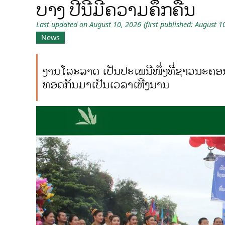
ບາງ ປີນີ້ມີຄວາມຄຶກຄື້ນ
Last updated on August 10, 2026
(first published: August 1
News
ງານໂລະລາດ ເປັນປະເພນີໜຶ່ງທີ່ຊາວນະຄອນ
ທອດກັນມາເປັນເວລາເຫີງນານ