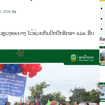
0, 2026)
by
ຫຼວງພະບາງ ໄດ້ຊ່ວຍກັນປົກປັກຮັກສາ ແລະ ສືບ
Re