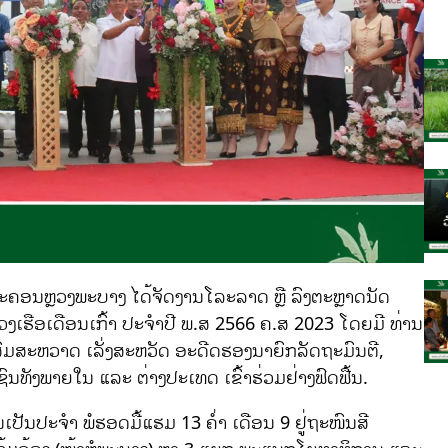
ງນະຄອນຫຼວງພະບາງ ໄດ້ຈັດງານໂລະລາດ ຫຼື ລົງຕະຫຼາດນັດ
່ວງເຮືອເດືອນເກົ້າ ປະຈຳປີ ພ.ສ 2566 ຄ.ສ 2023 ໂດຍມີ ທ່ານ
ສົມສະຫວາດ ເລັ່ງສະຫວັດ ອະດີດຮອງນາຍົກລັດຖະມົນຕີ,
ນທັງພາຍໃນ ແລະ ຕ່າງປະເທດ ເຂົ້າຮ່ວມຢ່າງຟົດຟື້ນ.
ເປັນປະຈຳ ພໍຮອດມື້ແຮມ 13 ຄໍ່າ ເດືອນ 9 ຢູ່ຖະໜົນສີ