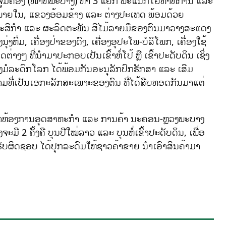
້ານຈູ້ມຄ້ອງ (ໜ້າຫໍພະບາງ) ຫາ 3 ແຍກ ພະແນກໂຍທາທິການ ແລະ
ທັງພາຍໃນ, ແຂວງອ້ອມຂ້າງ ແລະ ຕ່າງປະເທດ ພ້ອມດ້ວຍ
ະສິກຳ ແລະ ຜະລິດຕະພັນ ສີໄມ້ລາຍມືຂອງຕົນມາວາງສະແດງ
່ງຫົ່ມ, ເຄື່ອງປ່າຂອງດົງ, ເຄື່ອງອຸປະໂພ-ບໍລິໂພກ, ເຄື່ອງໃຊ້
າງໆ ທີ່ນຳມາປະກອບເປັນເຂົ້າຫໍ່ໂປ້ ຫຼື ເຂົ້າປະດັບດິນ ເຊິ່ງ
ງມໍລະດົກໂລກ ໄດ້ພ້ອມກັນອະນຸລັກປົກຮັກສາ ແລະ ເສີມ
ມທີ່ເປັນເອກະລັກສະເພາະຂອງຕົນ ທີ່ໄດ້ສືບທອດກັນມາແຕ່
ໜ້າຫ້ອງການອຸດສາຫະກຳ ແລະ ການຄ້າ ນະຄອນ-ຫຼວງພະບາງ
ຈະມີ 2 ຄັ້ງຄື ບຸນປີໃໝ່ລາວ ແລະ ບຸນຫໍ່ເຂົ້າປະດັບດິນ, ເພື່ອ
ຜິດຊອບ ໄດ້ປຸກລະດົມໃຫ້ຊາວຄ້າຂາຍ ນຳເອົາສິນຄ້າມາ