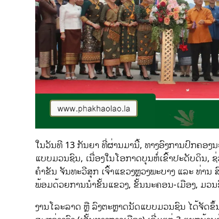
ໃນວັນທີ 13 ກັນຍາ ທີ່ຜ່ານມານີ້, ທາງອົງການປົກຄອ
ແບບມວນຊົນ, ເນື່ອງໃນໂອກາດບຸນຫໍ່ເຂົ້າປະດັບດິນ, ຊ
ຄຳຂັນ ຈັນທະວີສຸກ ເຈົ້າແຂວງຫຼວງພະບາງ ແລະ ທ່ານ 
ພ້ອມດ້ວຍການນຳຂັ້ນແຂວງ, ຂັ້ນນະຄອນ-ເມືອງ, ມວນຊົ
ງານໂລະລາດ ຫຼື ລົງຕະຫຼາດນັດແບບມວນຊົນ ໄດ້ຈັດຂຶ້ນ