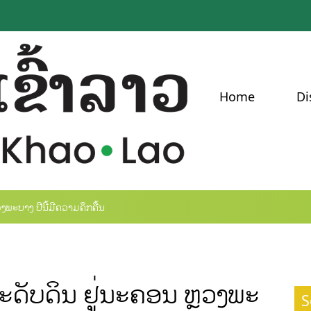
Home
Di
ງພະບາງ ປີນີ້ມີຄວາມຄຶກຄື້ນ
ະດັບດິນ ຢູ່ນະຄອນ ຫຼວງພະ
S