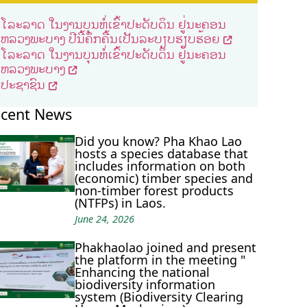
ໂລະລາດ ໃນງານບຸນຫໍ່ເຂົ້າປະດັບດິນ ຢູ່ນະຄອນ
ຫລວງພະບາງ ປີນີ້ຄຶກຄື້ນເປັນລະບຽບຮຽບຮ້ອຍ
ໂລະລາດ ໃນງານບຸນຫໍ່ເຂົ້າປະດັບດິນ ຢູ່ນະຄອນ
ຫລວງພະບາງ
ປະຊາຊົນ
cent News
Did you know? Pha Khao Lao
hosts a species database that
includes information on both
(economic) timber species and
non-timber forest products
(NTFPs) in Laos.
June 24, 2026
Phakhaolao joined and present
the platform in the meeting "
Enhancing the national
biodiversity information
system (Biodiversity Clearing