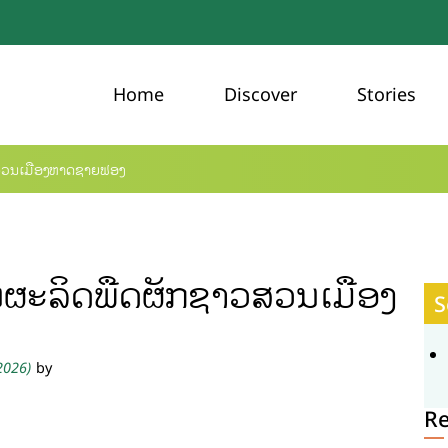
Home
Discover
Stories
ວສວນເມືອງຫາດຊາຍຟອງ
ນຜະລິດພືດຜັກຊາວສວນເມືອງ
S
 2026)
by
R