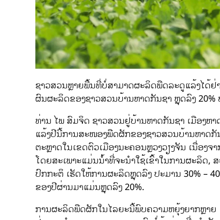
ຊາວສວນຫຼາຍພື້ນທີ່ບໍ່ສາມາດຜະລິດພືດລະດູແລ້ງໄດ້ຢ
ຜົນຜະລິດຂອງຊາວສວນບ້ານຫາດກັນຊາ ຫຼຸດລົງ 20% ທ
ທ່ານ ໄພ ສົມຈິດ ຊາວສວນຢູ່ບ້ານຫາດກັນຊາ ເມືອງຫາ
ແລ້ງປີນີ້ການສະໜອງພືດຜັກຂອງຊາວສວນບ້ານຫາດ
ຕະຫຼາດໃນເຂດຕົວເມືອງນະຄອນຫຼວງວຽງຈັນ ເນື່ອງຈ
ໂດຍສະເພາະແມ່ນນໍ້າທີ່ຈະນຳໃຊ້ເຂົ້າໃນການຜະລິດ, ສ
ປົກກະຕິ ເຮັດໃຫ້ການຜະລິດຫຼຸດລົງ ປະມານ 30% –
ຂອງປີຜ່ານມາແມ່ນຫຼຸດລົງ 20%.
ການຜະລິດພືດຜັກໃນໄລຍະນີ້ພົບຄວາມຫຍຸ້ງຍາກຫຼາຍ ແ