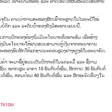
ັງຜະລິດ ເພາະນໍ້າມີໜ້ອຍ ແລະ ອາດເຮັດໃຫ້ຜົນຜະລິດເສຍຫາຍ
ປັດຈຸບັນ ຄາດວ່າການສະໜອງຜັກເຂົ້າຕະຫຼາດໃນໄລຍະປີໃໝ່
ົນບໍ່ຕົກ ແລະ ລະດັບນໍ້າຂອງຍັງມີສະພາບແບບນີ້.
າດການປົກຄອງທ້ອງຖິ່ນມີນະໂຍບາຍທີ່ເໝາະສົມ ເພື່ອສ້າງ
ມເຖິງມີນະໂຍບາຍໃຫ້ຊາວສວນສາມາດກູ້ເງິນຈາກທະນາຄານ
າດສະໜອງພືດຜັກໃຫ້ແກ່ຊາວນະຄອນຫຼວງຢ່າງພຽງພໍໃນອະນາຄົດ.
້າ ຈະມາຊື້ຢູ່ສວນເປັນປົກກະຕິໃນແຕ່ລະມື້ ແລະ ຊື້ຕາມ
ັ່ນ: ໝາກເຫຼ່ນ ລາຄາ 10 ພັນກີບຕໍ່ໝື່ນ, ຜັກກາດ 30 ພັນກີບຕໍ່
ຕໍ່ໝື່ນ, ຫອມປ້ອມ 40 ພັນກີບຕໍ່ໝື່ນ ແລະ ຜັກຊະນິດອື່ນໆໃນ
/76106/