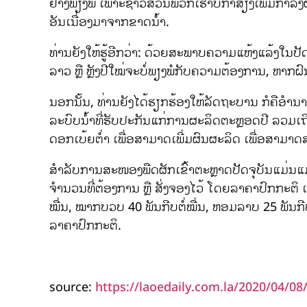
ຢ່າງພຽງພໍ ເພາະຊາວສວນພວກເຮົາບໍ່ກ້າສ່ຽງເພີ່ມກຳລ
ອັນເນື່ອງມາຈາກຂາດນໍ້າ.
ທ່ານຍັງໃຫ້ຮູ້ອີກວ່າ: ດ້ວຍສະພາບຄວາມແຫ້ງແລ້ງໃນ
ລາວ ຫຼື ຫຼັງປີໃໝ່ຈະບໍ່ພຽງພໍກັບຄວາມຕ້ອງການ, ຫາກຝ
ນອກນັ້ນ, ທ່ານຍັງໄດ້ຮຽກຮ້ອງໃຫ້ລັດຖະບານ ກໍຄືອຳນ
ລະບົບນໍ້າທີ່ຮັບປະກັນແກ່ການຜະລິດຕະຫຼອດປີ ລວ
ດອກເບ້ຍຕໍ່າ ເພື່ອສາມາດເພີ່ມຜົນຜະລິດ ເພື່ອສາມ
ສຳລັບການສະໜອງພືດຜັກເຂົ້າຕະຫຼາດປັດຈຸບັນແມ່ນແມ່ຄ
ຈຳນວນທີ່ຕ້ອງການ ຫຼື ສັ່ງຈອງໄວ້ ໂດຍລາຄາປົກກະຕິ ເຊ
ໝື່ນ, ໝາກບວບ 40 ພັນກີບຕໍ່ໝື່ນ, ຫອມລາບ 25 ພັນກີບ
ລາຄາປົກກະຕິ.
source:
https://laoedaily.com.la/2020/04/08