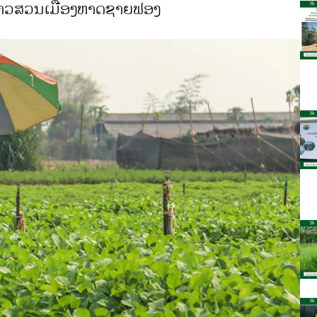
ກຊາວສວນເມືອງຫາດຊາຍຟອງ