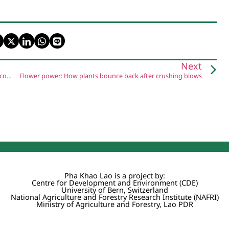
Next
Authorities in northern provinces seek more volunteers to control bushfires
Flower power: How plants bounce back after crushing blows
Pha Khao Lao is a project by:
Centre for Development and Environment (CDE)
University of Bern, Switzerland
National Agriculture and Forestry Research Institute (NAFRI)
Ministry of Agriculture and Forestry, Lao PDR