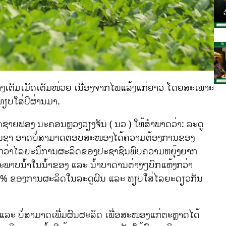
່າງເຕັມເມັດເຕັມໜ່ວຍ ເນື່ອງຈາກໄພແລ້ງແກ່ຍາວ ໂດຍສະເພາະ
ຽບໃສ່ປີຜ່ານມາ.
ດຊາຍຟອງ ນະຄອນຫຼວງວຽງຈັນ ( ນວ ) ໃຫ້ສຳພາດວ່າ: ລະດູ
ກັນຊາ ອາດບໍ່ສາມາດຕອບສະໜອງໄດ້ຄວາມຕ້ອງການຂອງ
າກວ່າໄລຍະນີ້ການຜະລິດຂອງປະຊາຊົນພົບຄວາມຫຍຸ້ງຍາກ
ະພາບນໍ້າໃນນໍ້າຂອງ ແລະ ນໍ້າບາດານຕ່າງໆບົກແຫ້ງກວ່າ
 40% ຂອງການຜະລິດໃນລະດູຝົນ ແລະ ທຽບໃສ່ໄລຍະດຽວກັນ
ລະ ບໍ່ສາມາດເພີ່ມຜົນຜະລິດ ເພື່ອສະໜອງແກ່ຕະຫຼາດໄດ້