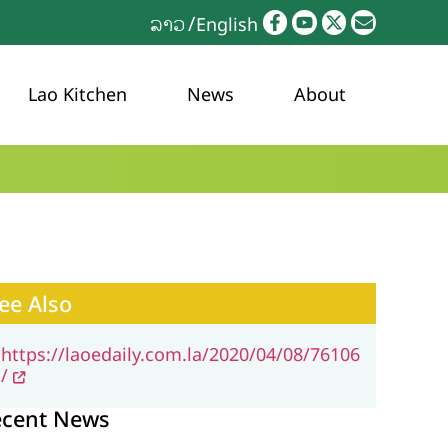
ລາວ
English
Lao Kitchen
News
About
ee Also
https://laoedaily.com.la/2020/04/08/76106
/
ecent News