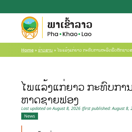
Home
»
ຂ່າວສານ
»
ໄພແລ້ງແກ່ຍາວ ກະທົບການຜະລິດພືດຜັກຊາ
ໄພແລ້ງແກ່ຍາວ ກະທົບກາ
ຫາດຊາຍຟອງ
Last updated on August 8, 2026
(first published: August 8,
News