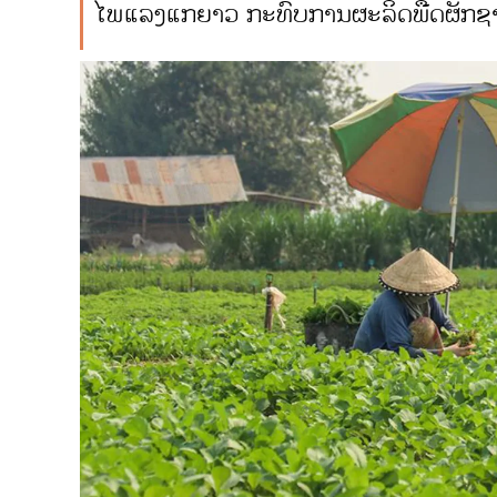
ໄພແລ້ງແກ່ຍາວ ກະທົບການຜະລິດພືດຜັ