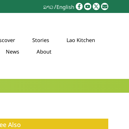
ລາວ
English
scover
Stories
Lao Kitchen
News
About
ee Also