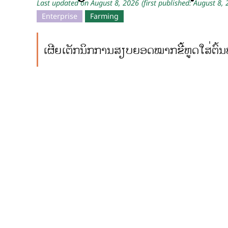
Last updated on August 8, 2026
(first published: August 8,
Enterprise
Farming
ເຜີຍເຕັກນິກການສຽບຍອດໝາກຂີ້ຫູດໃສ່ຕົ