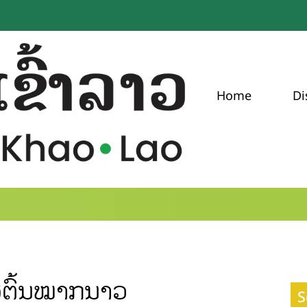
Home
Di
່ຕົ້ນໝາກນາວ
S