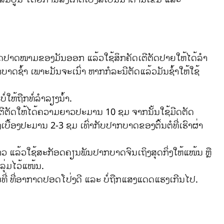
ມີດປາດໜາມຂອງມັນອອກ ແລ້ວໃຊ້ສິກຄັດເຕີຕັດປາຍໃຫ້ໄດ້ລຳ
ບາດຊ້ຳ ເພາະມັນຈະເນົ່າ ຫາກກໍລະນີຕັດແລ້ວມັນຊ້ຳໃຫ້ໃຊ້
່ໃຫ້ຖືກທໍ່ລຳລຽງນ້ຳ.
ດເຕີຕັດໃຫ້ໄດ້ຄວາມຍາວປະມານ 10 ຊມ ຈາກນັ້ນໃຊ້ມີດຕັດ
ື້ອງປະມານ 2-3 ຊມ ເທົ່າກັບປາກບາດຂອງຕົ້ນຕໍທີ່ເຮົາຜ່າ
 ແລ້ວໃຊ້ສະກັອດຄຽນພັນປາກບາດຈົນເຖິງສຸດກິ່ງໃຫ້ແໜ້ນ ຫຼື
ຸ່ມໄວ້ແໜ້ນ.
ທີ່ ທີ່ອາກາດປອດໂປ່ງດີ ແລະ ບໍ່ຖືກແສງແດດແຮງເກີນໄປ.