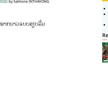
 2026)
by Sakhone INTHAVONG
້ນໝາກນາວແບບສຽບລີ່ມ
Re