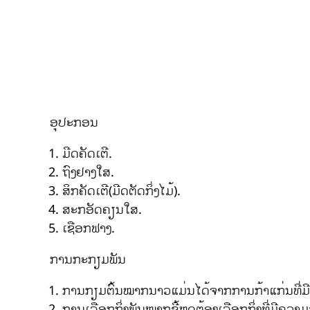
ອຸປະກອນ
ມີດຄັດເຕີ.
ຖົງຢາງໃສ.
ສິກຄັດເຕີ(ມີດຕັດກິ່ງໄມ້).
ສະກອັດຄຽນໃສ.
ເຊືອກຟາງ.
ການກະກຽມພັນ
ການກຽມຕົ້ນໝາກນາວແມ່ນໄດ້ຈາກການກ້າແກ່ນທີ່ມີອ
ການເລືອກກິ່ງພັນໝາກຂີ້ຫູດຕ້ອງເລືອກກິ່ງທີ່ມີຄວາ