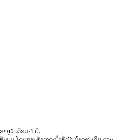
າຍຸ6 ເດືອນ-1 ປີ.
ມສົມບູນ ໂດຍການສັງເກດເບິ່ງສີເປັນນ້ຳຕານເຂັ້ມ ແລະ