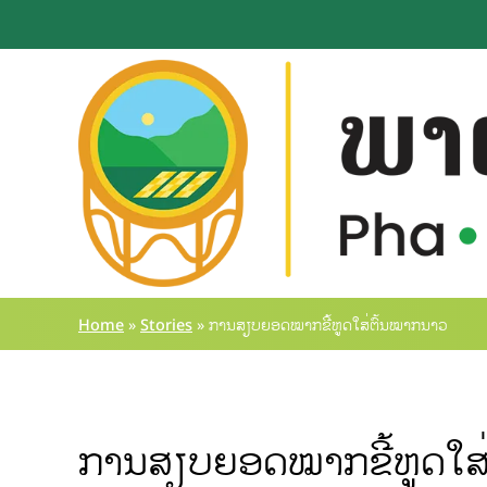
Home
»
Stories
»
ການສຽບຍອດໝາກຂີ້ຫູດໃສ່ຕົ້ນໝາກນາວ
ການສຽບຍອດໝາກຂີ້ຫູດໃສ