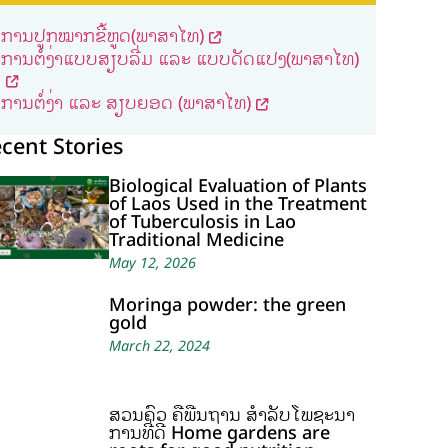
ການປູກໝາກຂີ້ຫູດ(ພາສາໄທ)
ການຕໍ່ງ່າແບບສຽບລີ່ມ ແລະ ແບບດັດແປງ(ພາສາໄທ)
ການຕໍ່ງ່າ ແລະ ສຽບຍອດ (ພາສາໄທ)
cent Stories
Biological Evaluation of Plants
of Laos Used in the Treatment
of Tuberculosis in Lao
Traditional Medicine
May 12, 2026
Moringa powder: the green
gold
March 22, 2024
ສວນຄົວ ຄືພື້ນຖານ ສໍາລັບໂພຊະນາ
ການທີ່ດີ Home gardens are