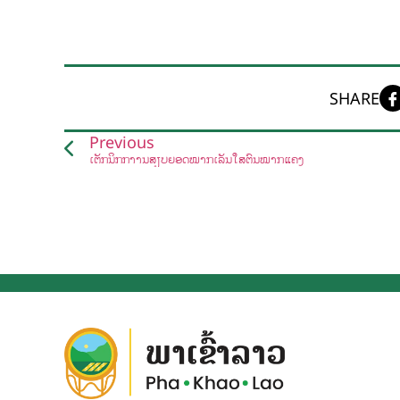
SHARE
Previous
ເຕັກນິກກາານສຽບຍອດໝາກເລັ່ນໃສ່ຕົ້ນໝາກແຄ້ງ