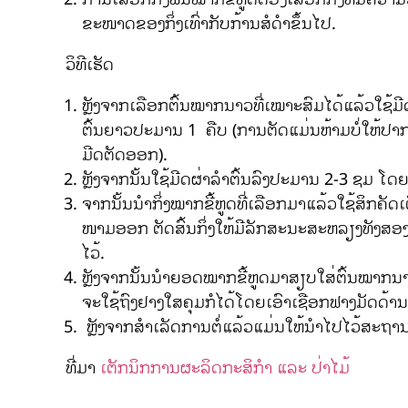
ຂະໜາດຂອງກິ່ງເທົ່າກັບກ້ານສໍດຳຂຶ້ນໄປ.
ວິທີເຮັດ
ຫຼັງຈາກເລືອກຕົ້ນໝາກນາວທີ່ເໝາະສົມໄດ້ແລ້ວໃຊ້
ຕົ້ນຍາວປະມານ 1 ຄືບ (ການຕັດແມ່ນຫ້າມບໍ່ໃຫ້ປາກ
ມີດຕັດອອກ).
ຫຼັງຈາກນັ້ນໃຊ້ມີດຜ່າລຳຕົ້ນລົງປະມານ 2-3 ຊມ ໂດຍບໍ
ຈາກນັ້ນນຳກິ່ງໝາກຂີ້ຫູດທີ່ເລືອກມາແລ້ວໃຊ້ສິກຄັ
ໜາມອອກ ຕັດສົ້ນກິ່ງໃຫ້ມີລັກສະນະສະຫລຽງທັງສອງເບ
ໄວ້.
ຫຼັງຈາກນັ້ນນຳຍອດໝາກຂີ້ຫູດມາສຽບໃສ່ຕົ້ນໝາກນາວ
ຈະໃຊ້ຖົງຢາງໃສຄຸມກໍໄດ້ໂດຍເອົາເຊືອກຟາງມັດດ້ານລ
ຫຼັງຈາກສຳເລັດການຕໍ່ແລ້ວແມ່ນໃຫ້ນຳໄປໄວ້ສະຖານ
ທີ່ມາ
ເຕັກນິກການຜະລິດກະສິກຳ ແລະ ປ່າໄມ້