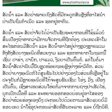
ສັດນໍ້າ ແລະ ສັດປ່າໝາຍເຖິງສັດທີ່ມີກະດູກສັນຫຼັງທີ່ອາໄສນຳ
ປ່າເປັນຖິ່ນກຳເນີດ ແລະ ຊອກຢູ່ຫາກິນ.
ສັດນໍ້າ ແລະ ສັດປ່າຈັດໄດ້ວ່າເປັນຊັບພະຍາກອນທີ່ໃຊ້ແລ້ວບໍ
ສິ້ນເປືອງຖ້າຫາກວ່າມີການຈັດການທີ່ຖືກຕ້ອງ. ປະເທດເຮົາໃນ
ສະໄໝກ່ອນມີສັດນໍ້າ ແລະ ສັດນໍ້າອາໄສຢູ່ຢ່າງຫຼວງຫຼາຍລວມ
ທັງທັງສັດບາງຊະນິດທີ່ສວຍງາມ ແລະ ຊອກຫາຍາກໃນຖລກນີ້
ເຊັ່ນ: ປາຂ່າ, ປາບຶກ, ປາແມວ, ງົວບາເປັນຕົ້ນຕໍ. ແຕ່ໃນຕໍ່ມາ
ສັັດນໍ້າສັດປ່ານັບມື້ນັບຫຼຸດໜ້ອຍຖອຍຫຼົງຢ່າງໜ້າວິຕົກ. ສ່ວນ
ສັດປ່າບາງຊະນິດກໍໄດ້ສູນພັນໄປປຢ່າງວ່ອງໄວສ່ວນທີ່ເຫຼືອຢູ່ໃນ
ປະຈຸບັນກໍມີຫຼາຍຊະນິດທີ່ໃກ້ຈະສູນພັນເຊັ່ນ: ໂອ່ງ, ມັ່ງ, ເຢືອງ
ເປັນຕົ້ນ, ເຊີ່ງສາເຫດສ່ວນໃຫ່ຍກໍມາຈາກການຖ່າງປ່າເຮັດໄຮ່,
ບຸກເບີກເນື້ອທີ່ ແລະ ຂະຫຍາຍອອກຮອດບ່ອນຢູ່ອາໄສຂອງ
ສັດປ່າຫ້ວຍຮ່ອງຄອງບຶງ ປະກອບໄປດ້ວຍການລ່າສັດແບບບໍ່ມີ
ຂອບເຂດ ນຳໃຊ້ອຸປະກອນລ່າສັດທີ່ອັນຕະລາຍ ແລະ ບໍ່ຖືກວິທີ.