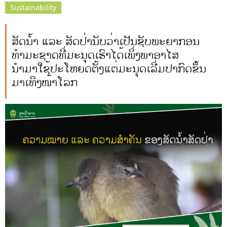
Sustainability
ສັດນໍ້າ ແລະ ສັດປ່ານັບວ່າເປັນຊັບພະຍາກອນ
ທຳມະຊາດທີ່ມະນຸດເຮົາໄດ້ເພິ່ງພາອາໄສ
ນຳມາໃຊ້ປະໂຫຍດຕັ້ງແຕ່ມະນຸດເລີ່ມປາກົດຂຶ້ນ
ມາເທິງໜ້າໂລກ