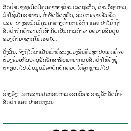
ສັດປ່າບາງຊະນິດມີຄຸນຄ່າທາງດ້ານເສດຖະກິດ, ດ້ານວິຊາການ,
ນຳໃຊ້ເປັນອາຫານ, ກຳຈັດສັດຕູພືດ, ຊ່ວຍກະຈາຍພັນພືດ
ແລະ ບາງຊະນິດມີຄຸນຄ່າທາງດ້ານກະສິກຳ ແລະ ປ່າໄມ້ ຖ້າ
ສັດປ່າຖືກທຳລາຍກໍເທົ່າກັບເປັນການທຳລາຍຄວາມສົມດຸນ
ຂອງທຳມະຊາດໃຫ້ເສຍໄປ.
ດັ່ງນັ້ນ, ຈຶ່ງຖືໄດ້ວ່າເປັນໜ້າທີ່ຂອງປວງຊົນທົ່ວທຸກປະເທດທີ່ຈະ
ຕ້ອງຊ່ວຍກັນອະນຸລັກຮັກສາຊັບພະຍາກອນສັດປ່າໃຫ້ຄົງຢູ່
ຕະຫຼອດໄປເປັນມູນມໍລະດົກຕົກທອດໃຫ້ລູກຫຼານຕໍ່ໄປ
ອ້າງອີງ: ເອກະສານປະກອບການສອນວິຊາ: ອານຸລັກສັດນ້ຳ-
ສັດປ່າ ແລະ ປ່າສະຫງວນ