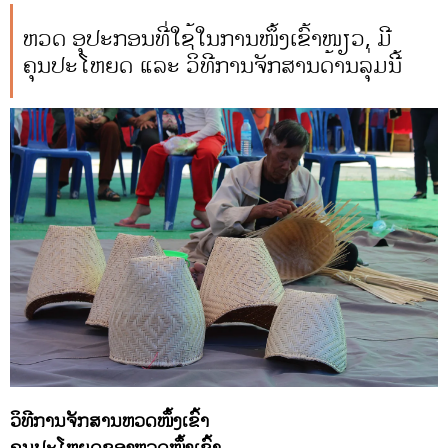
ຫວດ ອຸປະກອນທີ່ໃຊ້ໃນການໜຶ້ງເຂົ້າໜຽວ, ມີ
ຄຸນປະໂຫຍດ ແລະ ວິທີການຈັກສານດ້ານລຸ່ມນີ້
ວິທີການຈັກສານຫວດໜຶ້ງເຂົ້າ
ຄຸນປະໂຫຍດຂອງຫວດໜຶ້ງເຂົ້າ