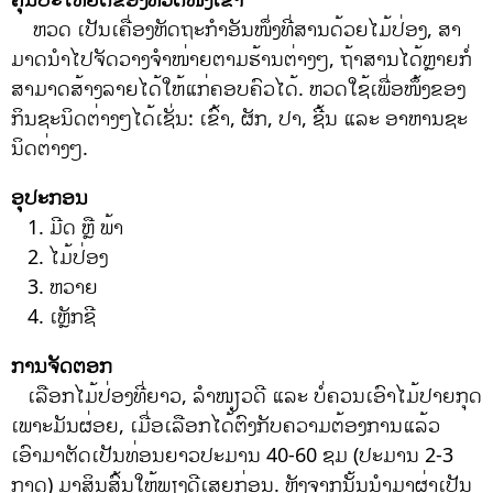
ຫວດ ເປັນເຄື່ອງຫັດຖະກໍາອັນໜຶ່ງທີ່ສານດ້ວຍໄມ້ປ່ອງ, ສາ
ມາດນໍາໄປຈັດວາງຈໍາໜ່າຍຕາມຮ້ານຕ່າງໆ, ຖ້າສານໄດ້ຫຼາຍກໍ່
ສາມາດສ້າງລາຍໄດ້ໃຫ້ແກ່ຄອບຄົວໄດ້. ຫວດໃຊ້ເພື່ອໜຶ້ງຂອງ
ກິນຊະນິດຕ່າງໆໄດ້ເຊັ່ນ: ເຂົ້າ, ຜັກ, ປາ, ຊີ້ນ ແລະ ອາຫານຊະ
ນິດຕ່າງໆ.
ອຸປະກອນ
1. ມີດ ຫຼື ພ້າ
2. ໄມ້ປ່ອງ
3. ຫວາຍ
4. ເຫຼັກຊີ
ການຈັດຕອກ
ເລືອກໄມ້ປ່ອງທີ່ຍາວ, ລໍາໜຽວດີ ແລະ ບໍ່ຄວນເອົາໄມ້ປາຍກຸດ
ເພາະມັນຜ່ອຍ, ເມື່ອເລືອກໄດ້ຕົງກັບຄວາມຕ້ອງການແລ້ວ
ເອົາມາຕັດເປັນທ່ອນຍາວປະມານ 40-60 ຊມ (ປະມານ 2-3
ກາດ) ມາສິນສົ້ນໃຫ້ພຽງດີເສຍກ່ອນ. ຫຼັງຈາກນັ້ນນໍາມາຜ່າເປັນ