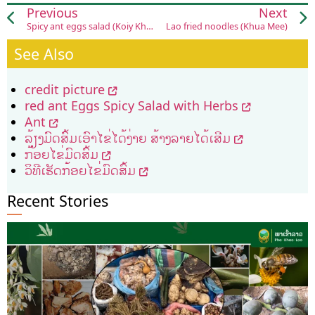
Previous
Next
Spicy ant eggs salad (Koiy Khai Mod Som)
Lao fried noodles (Khua Mee)
See Also
credit picture
red ant Eggs Spicy Salad with Herbs
Ant
ລ້ຽງ​ມົດສົ້ມ​​​ເອົາ​ໄຂ່ໄດ້​ງ່າຍ ສ້າງ​ລາຍ​ໄດ້​ເສີມ
ກ້ອຍໄຂ່ມົດສົ້ມ
ວິທີເຮັດກ້ອຍໄຂ່ມົດສົ້ມ
Recent Stories