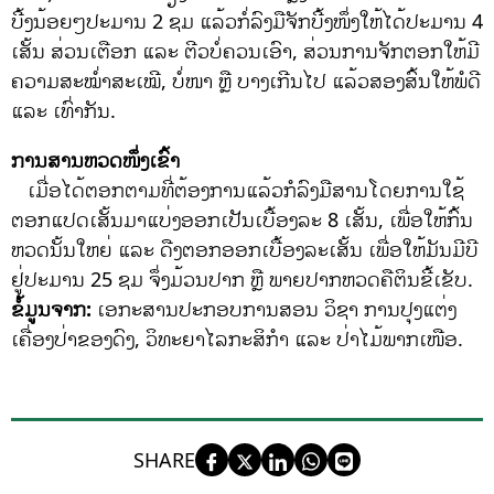
ບີ້ງນ້ອຍໆປະມານ 2 ຊມ ແລ້ວກໍ່ລົງມືຈັກບີ້ງໜຶ່ງໃຫ້ໄດ້ປະມານ 4
ເສັ້ນ ສ່ວນເຕືອກ ແລະ ຕີວບໍ່ຄວນເອົາ, ສ່ວນການຈັກຕອກໃຫ້ມີ
ຄວາມສະໝໍ່າສະເໝີ, ບໍ່ໜາ ຫຼື ບາງເກີນໄປ ແລ້ວສອງສົ້ນໃຫ້ພໍດີ
ແລະ ເທົ່າກັນ.
ການສານຫວດໜຶ່ງເຂົ້າ
ເມື່ອໄດ້ຕອກຕາມທີ່ຕ້ອງການແລ້ວກໍລົງມືສານໂດຍການໃຊ້
ຕອກແປດເສັ້ນມາແບ່ງອອກເປັນເບື້ອງລະ 8 ເສັ້ນ, ເພື່ອໃຫ້ກົ້ນ
ຫວດນັ້ນໃຫຍ່ ແລະ ດືງຕອກອອກເບື້ອງລະເສັ້ນ ເພື່ອໃຫ້ມັນມີບີ
ຢູ່ປະມານ 25 ຊມ ຈຶ່ງມ້ວນປາກ ຫຼື ພາຍປາກຫວດຄືຕິນຂີ້ເຂັບ.
ຂໍ້ມູນຈາກ:
ເອກະສານປະກອບການສອນ ວິຊາ ການປຸງແຕ່ງ
ເຄື່ອງປ່າຂອງດົງ, ວິທະຍາໄລກະສິກໍາ ແລະ ປ່າໄມ້ພາກເໜືອ.
SHARE