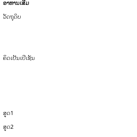
ອາຫານເສີມ
ວັດຖຸດິບ
ຄິດເປັນເປີເຊັນ
ສູດ1
ສູດ2