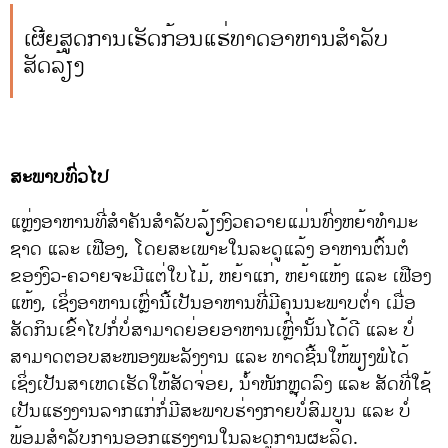
ເຜີຍສູດການເຮັດກ້ອນແຮ່ທາດອາຫານສຳລັບ
ສັດລ້ຽງ
ສະພາບທົ່ວໄປ
ແຫຼ່ງອາຫານທີ່ສໍາຄັນສໍາລັບລ້ຽງງົວຄວາຍແມ່ນທົ່ງຫຍ້າທໍາມະ
ຊາດ ແລະ ເຟືອງ, ໂດຍສະເພາະໃນລະດູແລ້ງ ອາຫານຕົ້ນຕໍ
ຂອງງົວ-ຄວາຍຈະມີແຕ່ໃບໄມ້, ຫຍ້າແກ່, ຫຍ້າແຫ້ງ ແລະ ເຟືອງ
ແຫ້ງ, ເຊິ່ງອາຫານເຫຼົ່ານີ້ເປັນອາຫານທີ່ມີຄຸນນະພາບຕໍ່າ ເມື່ອ
ສັດກິນເຂົ້າໄປກໍ່ບໍ່ສາມາດຍ່ອຍອາຫານເຫຼົ່ານັ້ນໄດ້ດີ ແລະ ບໍ່
ສາມາດຕອບສະໜອງພະລັງງານ ແລະ ທາດຊີ້ນໃຫ້ພຽງພໍໄດ້
ເຊິ່ງເປັນສາເຫດເຮັດໃຫ້ສັດຈ່ອຍ, ນ້ຳໜັກຫຼຸດລົງ ແລະ ສັດທີ່ໃຊ້
ເປັນແຮງງານລາກແກ່ກໍ່ມີສະພາບຮ່າງກາຍບໍ່ສົມບູນ ແລະ ບໍ່
ພ້ອມສໍາລັບການອອກແຮງງານໃນລະດູການຜະລິດ.