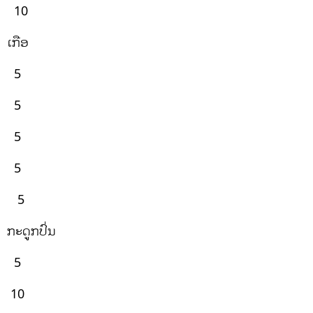
10
ເກືອ
5
5
5
5
5
ກະດູກປົ່ນ
5
10