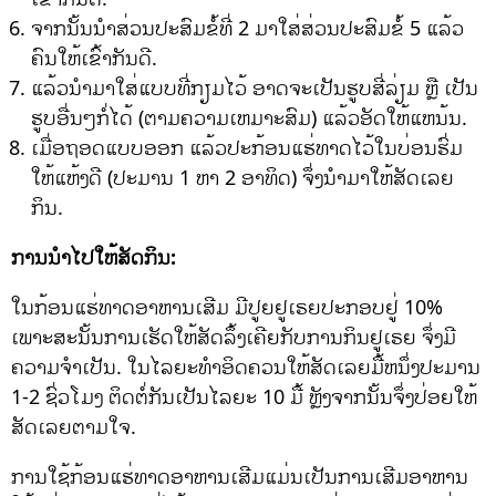
ຈາກນັ້ນນໍາສ່ວນປະສົມຂໍ້ທີ່ 2 ມາໃສ່ສ່ວນປະສົມຂໍ້ 5 ແລ້ວ
ຄົນໃຫ້ເຂົ້າກັນດີ.
ແລ້ວນໍາມາໃສ່ແບບທີ່ກຽມໄວ້ ອາດຈະເປັນຮູບສີ່ລ່ຽມ ຫຼື ເປັນ
ຮູບອື່ນໆກໍ່ໄດ້ (ຕາມຄວາມເຫມາະສົມ) ແລ້ວອັດໃຫ້ແຫນ້ນ.
ເມື່ອຖອດແບບອອກ ແລ້ວປະກ້ອນແຮ່ທາດໄວ້ໃນບ່ອນຮົ່ມ
ໃຫ້ແຫ້ງດີ (ປະມານ 1 ຫາ 2 ອາທິດ) ຈຶ່ງນໍາມາໃຫ້ສັດເລຍ
ກິນ.
ການນໍາໄປໃຫ້ສັດກິນ:
ໃນກ້ອນແຮ່ທາດອາຫານເສີມ ມີປູຍຢູເຣຍປະກອບຢູ່ 10%
ເພາະສະນັ້ນການເຮັດໃຫ້ສັດລຶ້ງເຄີຍກັບການກິນຢູເຣຍ ຈຶ່ງມີ
ຄວາມຈໍາເປັນ. ໃນໄລຍະທຳອິດຄວນໃຫ້ສັດເລຍມື້ຫນຶ່ງປະມານ
1-2 ຊົ່ວໂມງ ຕິດຕໍ່ກັນເປັນໄລຍະ 10 ມື້ ຫຼັງຈາກນັ້ນຈຶ່ງປ່ອຍໃຫ້
ສັດເລຍຕາມໃຈ.
ການໃຊ້ກ້ອນແຮ່ທາດອາຫານເສີມແມ່ນເປັນການເສີມອາຫານ