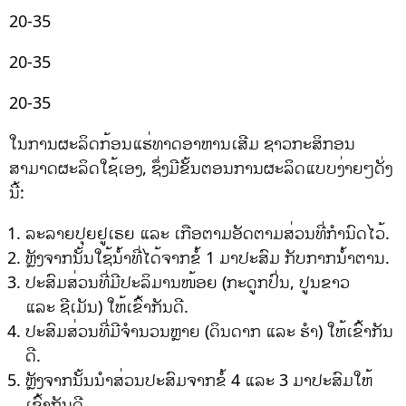
20-35
20-35
20-35
ໃນການຜະລິດກ້ອນແຮ່ທາດອາຫານເສີມ ຊາວກະສິກອນ
ສາມາດຜະລິດໃຊ້ເອງ, ຊຶ່ງມີຂັ້ນຕອນການຜະລິດແບບງ່າຍໆດັ່ງ
ນີ້:
ລະລາຍປຸຍຢູເຣຍ ແລະ ເກືອຕາມອັດຕາມສ່ວນທີ່ກໍານົດໄວ້.
ຫຼັງຈາກນັ້ນໃຊ້ນ້ຳທີ່ໄດ້ຈາກຂໍ້ 1 ມາປະສົມ ກັບກາກນໍ້າຕານ.
ປະສົມສ່ວນທີ່ມີປະລິມານໜ້ອຍ (ກະດູກປົ່ນ, ປູນຂາວ
ແລະ ຊີເມັນ) ໃຫ້ເຂົ້າກັນດີ.
ປະສົມສ່ວນທີ່ມີຈໍານວນຫຼາຍ (ດິນດາກ ແລະ ຮໍາ) ໃຫ້ເຂົ້າກັນ
ດີ.
ຫຼັງຈາກນັ້ນນໍາສ່ວນປະສົມຈາກຂໍ້ 4 ແລະ 3 ມາປະສົມໃຫ້
ເຂົ້າກັນດີ.