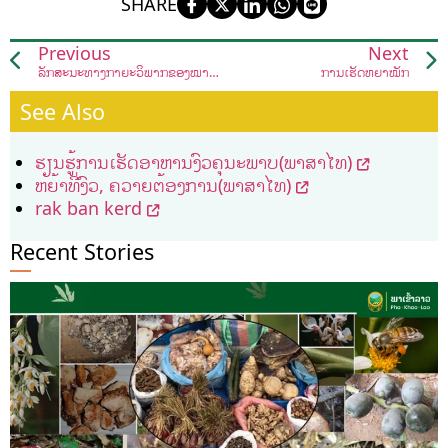
SHARE
Previous
Next
ລັກສະນະທາງກາຍະວິພາກຂອງໝາກ, ດອກ ແລະ ແກ່ນພືດ
ການເຮັດຫຍ້າໝັກ
See Also
ຮຽນຮູ້ການເຮັດອາຫານງົວຄຸນະພາບ(ພາສາໄທ)
ຫຍ້າທີ່ງົວ, ຄວາຍຕ້ອງການ(ພາສາໄທ)
rak ban kerd
Recent Stories