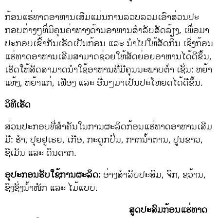
ກ້ອນແຮ່ທາດອາຫານເສີມແມ່ນການລວບລວມເອົາສ່ວນປະ
ກອບຕ່າງໆທີ່ມີຄຸນຄ່າທາງດ້ານອາຫານສໍາລັບສັດລ້ຽງ, ເພື່ອມາ
ປະກອບເຂົ້າກັນເຮັດເປັນກ້ອນ ແລະ ນໍາໄປໃຫ້ສັດກິນ ເຊິ່ງກ້ອນ
ແຮ່ທາດອາຫານເສີມສາມາດຊ່ວຍໃຫ້ສັດຍ່ອຍອາຫານໄດ້ດີຂຶ້ນ,
ເຮັດໃຫ້ສັດສາມາດນໍາໃຊ້ອາຫານທີ່ມີຄຸນນະພາບຕໍ່າ ເຊັ່ນ: ຫຍ້າ
ແຫ້ງ, ຫຍ້າແກ່, ເຟືອງ ແລະ ອື່ນໆມາເປັນປະໂຫຍດໄດ້ດີຂຶ້ນ.
ວິທີເຮັດ
ສ່ວນປະກອບທີ່ສໍາຄັນໃນການຜະລິດກ້ອນແຮ່ທາດອາຫານເສີມ
ມີ: ຮໍາ, ປຸຍຢູເຣຍ, ເກືອ, ກະດູກປົ່ນ, ກາກນ້ຳຕານ, ປູນຂາວ,
ຊີເມັນ ແລະ ດິນດາກ.
ອຸປະກອນຮັບໃຊ້ການຜະລິດ:
ອ່າງສໍາລັບປະສົມ, ຈົກ, ຊວ້ານ,
ຊິງຊັ່ງນ້ຳໜັກ ແລະ ໄມ້ແບບ.
ສູດປະສົມກ້ອນແຮ່ທາດ