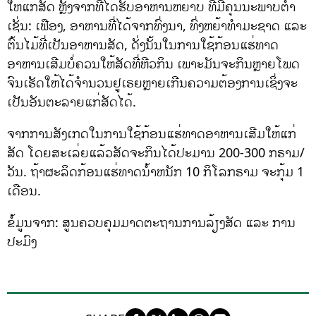
ໃຫ້ແກ່ສັດ ຫຼັງຈາກທີ່ໄດ້ຮັບອາຫານຫຍາບ ທີ່ມີຄຸນນະພາບຕໍ່າ
ເຊັ່ນ: ເຟືອງ, ອາຫານທີ່ໄດ້ຈາກທົ່ງນາ, ທົ່ງຫຍ້າທໍາມະຊາດ ແລະ
ຕົ້ນໄມ້ທີ່ເປັນອາຫານສັດ, ດັ່ງນັ້ນໃນການໃຊ້ກ້ອນແຮ່ທາດ
ອາຫານເສີມບໍ່ຄວນໃຫ້ສັດທີ່ຫີວກິນ ເພາະມັນຈະກິນຫຼາຍໂພດ
ຈົນເຮັດໃຫ້ໄດ້ຈໍານວນຢູເຣຍຫຼາຍເກີນຄວາມຕ້ອງການເຊິ່ງຈະ
ເປັນອັນຕະລາຍແກ່ສັດໄດ້.
ຈາກການສັງເກດໃນການໃຊ້ກ້ອນແຮ່ທາດອາຫານເສີມໃຫ້ແກ່
ສັດ ໂດຍສະເລ່ຍແລ້ວສັດຈະກິນໄດ້ປະມານ 200-300 ກຣາມ/
ວັນ. ຖ້າຜະລິດກ້ອນແຮ່ທາດນ້ໍາຫນັກ 10 ກິໂລກຣາມ ຈະກຸ້ມ 1
ເດືອນ.
ຂໍ້ມູນຈາກ: ສູນຄວບຄຸມມາດຕະຖານການລ້ຽງສັດ ແລະ ການ
ປະມົງ