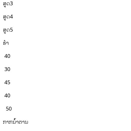
ສູດ3
ສູດ4
ສູດ5
ຮຳ
40
30
45
40
50
ກາກນ້ຳຕານ