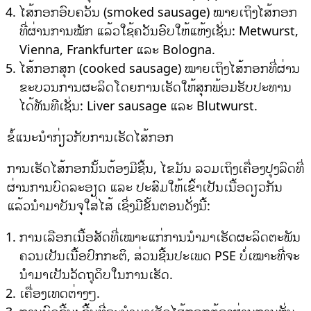
ໄສ້ກອກອົບຄວັນ (smoked sausage) ໝາຍເຖິງໄສ້ກອກ
ທີ່ຜ່ານການໝັກ ແລ້ວໃຊ້ຄວັນອົບໃຫ້ແຫ້ງເຊັ່ນ: Metwurst,
Vienna, Frankfurter ແລະ Bologna.
ໄສ້ກອກສຸກ (cooked sausage) ໝາຍເຖິງໄສ້ກອກທີ່ຜ່ານ
ຂະບວນການຜະລິດໂດຍການເຮັດໃຫ້ສຸກພ້ອມຮັບປະທານ
ໄດ້ທັນທີເຊັ່ນ: Liver sausage ແລະ Blutwurst.
ຂໍ້ແນະນຳກ່ຽວກັບການເຮັດໄສ້ກອກ
ການເຮັດໄສ້ກອກນັ້ນຕ້ອງມີຊີ້ນ, ໄຂມັນ ລວມເຖິງເຄື່ອງປຸງລົດທີ່
ຜ່ານການບົດລະອຽດ ແລະ ປະສົມໃຫ້ເຂົ້າເປັນເນື້ອດຽວກັນ
ແລ້ວນຳມາບັນຈຸໃສ່ໄສ້ ເຊິ່ງມີຂັ້ນຕອນດັ່ງນີ້:
ການເລືອກເນື້ອສັດທີ່ເໝາະແກ່ການນຳມາເຮັດຜະລິດຕະພັນ
ຄວນເປັນເນື້ອປົກກະຕິ, ສ່ວນຊີ້ນປະເພດ PSE ບໍ່ເໝາະທີ່ຈະ
ນຳມາເປັນວັດຖຸດິບໃນການເຮັດ.
ເຄື່ອງເທດຕ່າງໆ.