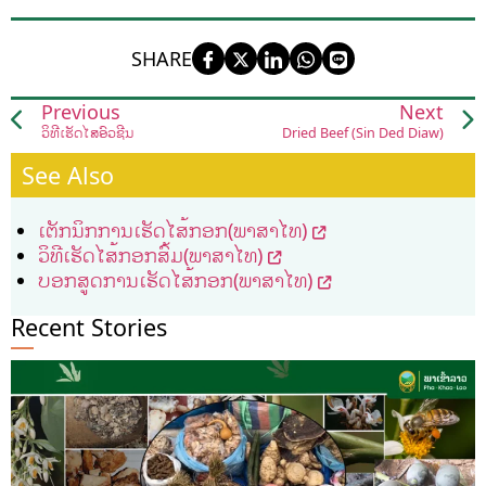
SHARE
Previous
Next
ວິທີເຮັດໄສ້ອົ່ວຊີ້ນ
Dried Beef (Sin Ded Diaw)
See Also
ເຕັກນິກການເຮັດໄສ້ກອກ(ພາສາໄທ)
ວິທີເຮັດໄສ້ກອກສົ້ມ(ພາສາໄທ)
ບອກສູດການເຮັດໄສ້ກອກ(ພາສາໄທ)
Recent Stories