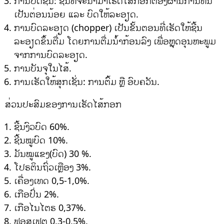
ການບົດຊີ້ນ: ຊີ້້ນທີ່ຈະນຳມາເຮັດໄສ້ກອກຕ້ອງຜ່ານການຫັ່ນ
ເປັນຕ່ອນນ້ອຍ ແລະ ບົດໃຫ້ລະອຽດ.
ການບົດລະອຽດ (chopper) ເປັນຂັ້ນຕອນທີ່ເຮັດໃຫ້ຊີ້ນ
ລະອຽດຂຶ້ນຕື່ມ ໂດຍການຕື່ມນ້ຳກ້ອນລົງ ເພື່ອຫຼຸດອຸນຫະພູມ
ຈາກການບົດລະອຽດ.
ການບັນຈຸໃນໄສ້.
ການເຮັດໃຫ້ສຸກເຊັ່ນ: ການຕົ້ມ ຫຼື ອົບຄວັນ.
ສ່ວນປະສົມຂອງການເຮັດໄສ້ກອກ
ຊີ້ນງົວບົດ 60%.
ຊີ້ນໝູບົດ 10%.
ມັນໝູແຂງ(ບົດ) 30 %.
ໂປຣຕິນຖົ່ວເຫຼືອງ 3%.
ເຄື່ອງເທດ 0,5-1,0%.
ເກືອປົ່ນ 2%.
ເກືອໄນໄຕຣ 0,37%.
ຟອສເຟຕ 0,3-0,5%.