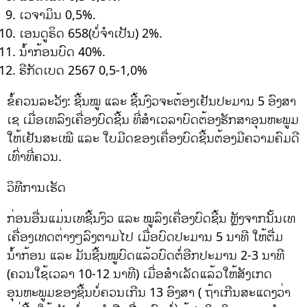
ເວຈາມິນ 0,5%.
ເອນດູຣິດ 658(ບໍ່ຈຳເປັນ) 2%.
ນ້ຳກ້ອນບົດ 40%.
ຣີກັດເບດ 2567 0,5-1,0%
ຂໍ້ຄວນລະວັງ: ຊີ້ນໝູ ແລະ ຊີ້ນງົວຈະຕ້ອງເຢັນປະມານ 5 ອົງສາ
ເຊ ເມື່ອເທລົງເຄື່ອງບົດຊີ້ນ ທີ່ສຳເວລາບົດຕ້ອງຮັກສາອຸນຫະພູມ
ໃຫ້ເຢັນສະເໝີ ແລະ ໃບມີດຂອງເຄື່ອງບົດຊີ້ນຕ້ອງມີຄວາມຄົມດີ
ເທົ່າທີ່ຄວນ.
ວິທີການເຮັດ
ກ່ອນອື່ນແມ່ນເທຊີ້ນງົວ ແລະ ໝູລົງເຄື່ອງບົດຊີ້ນ ຫຼັງຈາກນັ້ນເທ
ເຄື່ອງເທດຕ່າງໆລົງຕາມໄປ ເມື່ອບົດປະມານ 5 ນາທີ ໃຫ້ຕື່ມ
ນ້ຳກ້ອນ ແລະ ມັນຊີ້ນໝູບົດແລ້ວບົດຕໍ່ອີກປະມານ 2-3 ນາທີ
(ຄວນໃຊ້ເວລາ 10-12 ນາທີ) ເມື່ອສຳເລັດແລ້ວໃຫ້ສັງເກດ
ອຸນຫະພູມຂອງຊີ້ນບໍ່ຄວນເກີນ 13 ອົງສາ ( ຖ້າເກີນສະແດງວ່າ