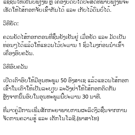
ແຊ່ຊີ້ນໃຫ້ເຢັນບໍ່ພຽງພໍ ຫຼື ເຄື່ອງບົດບໍ່ໄດ້ປະສິດທິພາບພຽງພໍຈະ
ເຮັດໃຫ້ໄສ້ກອກຈັບເຂົ້າກັນໄດ້ ແລະ ເກັບໄວ້ດົນບໍ່ໄດ້.
ວິທີຍັດ:
ຄວນຍັດໄສ້ກອກຕອນທີ່ຊີ້ນຍັງເຢັນຢູ່ ເມື່ອຍັດ ແລະ ມັດເປັນ
ທ່ອນໆໄດ້ແລ້ວໃຫ້ແຂວນໄວ້ປະມານ 1 ຊົ່ວໂມງກ່ອນນຳເຂົ້າ
ເຄື່ອງອົບຄວັນ.
ວິທີອົບຄວັນ
ເປີດເຕົາອົບໃຫ້ມີອຸນຫະພູມ 50 ອົງສາເຊ ແລ້ວແຂວນໄສ້ກອກ
ເຂົ້າໃນເຕົາໃຫ້ເປັນລະບຽບ ລະວັງຢ່າໃຫ້ໄສ້ກອກຕິດກັນ
ຫຼັງຈາກນັ້ນອົບໃນອຸນຫະພູມນີ້ປະມານ 30 ນາທີ.
ທີ່ມາ:ຄູ່ມືການເພີ່ມສັກກະຍາພາບການຜະລິດງົວຊີ້ນຈາກການ
ຈັດການຄວາມຮູ້ ແລະ ເຕັກໂນໂລຊີ.(ພາສາໄທ)