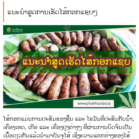
ແນະນຳສູດການເຮັດໄສ້ກອກແຊບໆ
ໄສ້ກອກແມ່ນການປະສົມຂອງຊີ້ນ ແລະ ໄຂມັນທີ່ປະສົມກັບນ້ຳ,
ເຄື່ອງເທດ, ເກືອ ແລະ ເຄື່ອງປຸງຕ່າງໆ ທີ່ຜ່ານການບົດຈົນເປັນ
ເນື້ອດຽວກັນແລ້ວນຳມາບັນຈຸໄສ້ ເຊິ່ງຄວາມແຕກຕ່າງຂອງໄສ້