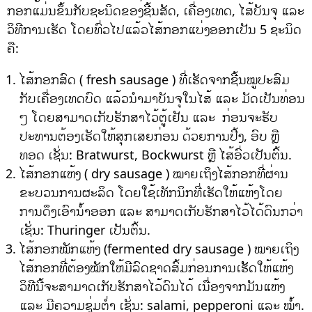
ກອກແມ່ນຂຶ້ນກັບຊະນິດຂອງຊີ້ນສັດ, ເຄື່ອງເທດ, ໄສ້ບັນຈຸ ແລະ
ວິທີການເຮັດ ໂດຍທົ່ວໄປແລ້ວໄສ້ກອກແບ່ງອອກເປັນ 5 ຊະນິດ
ຄື:
ໄສ້ກອກສົດ ( fresh sausage ) ທີ່ເຮັດຈາກຊີ້ນໝູປະສົມ
ກັບເຄື່ອງເທດບົດ ແລ້ວນຳມາບັນຈຸໃນໄສ້ ແລະ ມັດເປັນທ່ອນ
ໆ ໂດຍສາມາດເກັບຮັກສາໄວ້ຕູ້ເຢັນ ແລະ ກ່ອນຈະຮັບ
ປະທານຕ້ອງເຮັດໃຫ້ສຸກເສຍກ່ອນ ດ້ວຍການປີ້ງ, ອົບ ຫຼື
ທອດ ເຊັ່ນ: Bratwurst, Bockwurst ຫຼື ໄສ້ອົ່ວເປັນຕົ້ນ.
ໄສ້ກອກແຫ້ງ ( dry sausage ) ໝາຍເຖິງໄສ້ກອກທີ່ຜ່ານ
ຂະບວນການຜະລິດ ໂດຍໃຊ້ເທັກນິກທີ່ເຮັດໃຫ້ແຫ້ງໂດຍ
ການດຶງເອົານ້ຳອອກ ແລະ ສາມາດເກັບຮັກສາໄວ້ໄດ້ດົນກວ່າ
ເຊັ່ນ: Thuringer ເປັນຕົ້ນ.
ໄສ້ກອກໝັກແຫ້ງ (fermented dry sausage ) ໝາຍເຖິງ
ໄສ້ກອກທີ່ຕ້ອງໝັກໃຫ້ມີລົດຊາດສົ້ມກ່ອນການເຮັັດໃຫ້ແຫ້ງ
ວິທີນີ້ຈະສາມາດເກັບຮັກສາໄວ້ດົນໄດ້ ເນື່ອງຈາກມັນແຫ້ງ
ແລະ ມີຄວາມຊຸ່ມຕ່ຳ ເຊັ່ນ: salami, pepperoni ແລະ ໝ້ຳ.