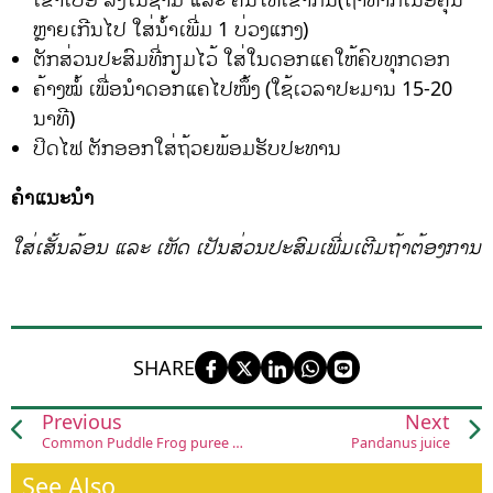
ຫຼາຍເກີນໄປ ໃສ່ນໍ້າເພີ່ມ 1 ບ່ວງແກງ)
ຕັກສ່ວນປະສົມທີ່ກຽມໄວ້ ໃສ່ໃນດອກແຄໃຫ້ຄົບທຸກດອກ
ຄ້າງໝໍ້ ເພື່ອນຳດອກແຄໄປໜຶ້ງ (ໃຊ້ເວລາປະມານ 15-20
ນາທີ)
ປິດໄຟ ຕັກອອກໃສ່ຖ້ວຍພ້ອມຮັບປະທານ
ຄຳແນະນຳ
ໃສ່ເສັ້ນລ້ອນ ແລະ ເຫັດ ເປັນສ່ວນປະສົມເພີ່ມເຕີມຖ້າຕ້ອງການ
SHARE
Previous
Next
Common Puddle Frog puree (Ohm khied cha na)
Pandanus juice
See Also