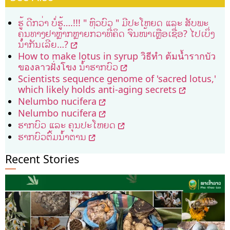
ຮູ້ ດີກວ່າ ບໍ່ຮູ້….!!! " ຫົວບົວ " ມີປະໂຫຍດ ແລະ ສັບພະ
ຄຸນທາງຢາຫຼາກຫຼາຍກ່ວາທີ່ຄິດ ຈົນໜ້າເຫຼືອເຊື່ອ? ໄປເບິ່ງ
ນຳກັນເລີຍ…?
How to make lotus in syrup วิธีทำ ต้มน้ำรากบัว
ของลาวฝั่งโขง ນ້ຳຮາກບົວ
Scientists sequence genome of 'sacred lotus,'
which likely holds anti-aging secrets
Nelumbo nucifera
Nelumbo nucifera
ຮາກບົວ ແລະ ຄຸນປະໂຫຍດ
ຮາກບົວຕົ້ມນ້ຳຕານ
Recent Stories