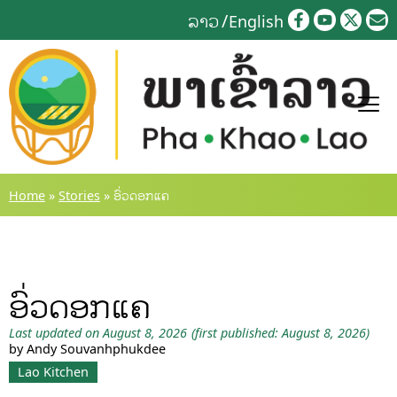
Skip
ລາວ
English
to
content
Home
»
Stories
»
ອົ່ວດອກແຄ
ອົ່ວດອກແຄ
Last updated on August 8, 2026
(first published: August 8, 2026)
by Andy Souvanhphukdee
Lao Kitchen