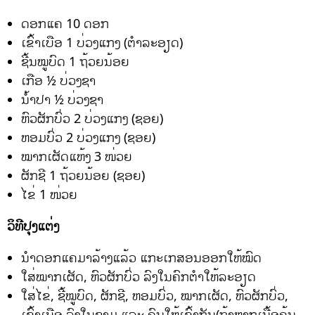
ດອກແຄ 10 ດອກ
ເຂົ້າເບືອ 1 ບ່ວງແກງ (ຕຳລະອຽດ)
ຊີ້ນໝູບົດ 1 ຖ້ວຍນ້ອຍ
ເກືອ ½ ບ່ວງຊາ
ນ້ຳປາ ½ ບ່ວງຊາ
ຫົວຜັກບົ່ວ 2 ບ່ວງແກງ (ຊອຍ)
ຫອມບົ່ວ 2 ບ່ວງແກງ (ຊອຍ)
ໝາກເຜັດແຫ້ງ 3 ໜ່ວຍ
ຜັກຊີ 1 ຖ້ວຍນ້ອຍ (ຊອຍ)
ໄຂ່ 1 ໜ່ວຍ
ວິທີປຸງແຕ່ງ
ນຳດອກແຄມາລ້າງແລ້ວ ແກະເກສອນອອກໃຫ້ໝົດ
ໃສ່ໝາກເຜັດ, ຫົວຜັກບົ່ວ ລົງໃນຄົກຕຳໃຫ້ລະອຽດ
ໃສ່ໄຂ່, ຊີ້ໝູບົດ, ຜັກຊີ, ຫອມບົ່ວ, ໝາກເຜັດ, ຫົວຜັກບົ່ວ,
ເຂົ້າເບືອ ລົງໃນຊາມ ແລະ ຄົນໃຫ້ເຂົ້າກັນ(ຖ້າຫາກເນື້ອຄຸ້ນ