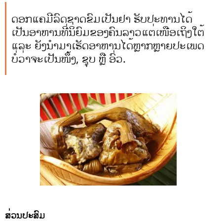
ດອກແຄມີລົດຊາດຂົມເປັນຢາ ຮັບປະທານໄດ້
ເປັນອາຫານທີ່ນິຍົມຂອງຄົນລາວແຕ່ເໜືອເຖິງໃຕ້
ແລະ ຍັງນຳມາເຮັດອາຫານໄດ້ຫຼາກຫຼາຍປະເພດ
ບໍ່ວ່າຈະເປັນໜຶ້ງ, ຊຸບ ຫຼື ອົ່ວ.
ສ່ວນປະສົມ