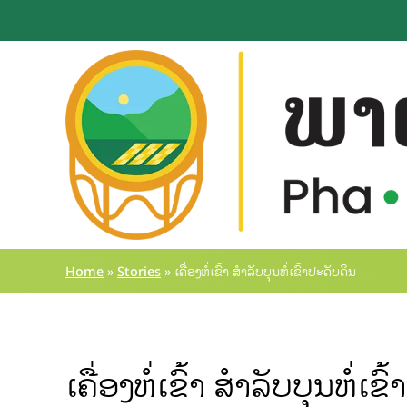
Home
»
Stories
»
ເຄື່ອງຫໍ່ເຂົ້າ ສຳລັບບຸນຫໍ່ເຂົ້າປະດັບດິນ
ເຄື່ອງຫໍ່ເຂົ້າ ສຳລັບບຸນຫໍ່ເຂ