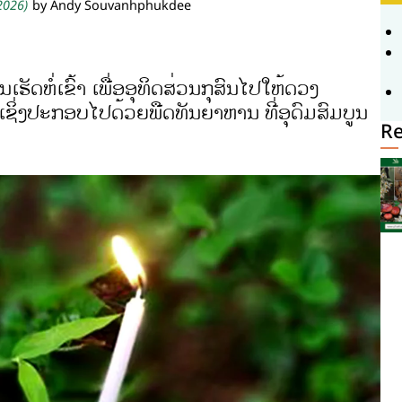
 2026)
by Andy Souvanhphukdee
ານເຮັດຫໍ່ເຂົ້າ ເພື່ອອຸທິດສ່ວນກຸສົນໄປໃຫ້ດວງ
 ເຊິ່ງປະກອບໄປດ້ວຍພືດທັນຍາຫານ ທີ່ອຸດົມສົມບູນ
Re