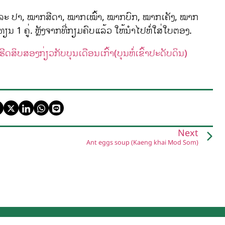
ຊີ້ນ ແລະ ປາ, ໝາກສີດາ, ໝາກເໝົ້າ, ໝາກບົກ, ໝາກເຄັງ, ໝາກ
ນ 1 ຄູ່. ຫຼັງຈາກທີ່ກຽມຄົບແລ້ວ ໃຫ້ນຳໄປຫໍ່ໃສ່ໃບຕອງ.
ສິບສອງກ່ຽວກັບບຸນເດືອນເກົ້າ(ບຸນຫໍ່ເຂົ້າປະດັບດິນ)
Next
Ant eggs soup (Kaeng khai Mod Som)