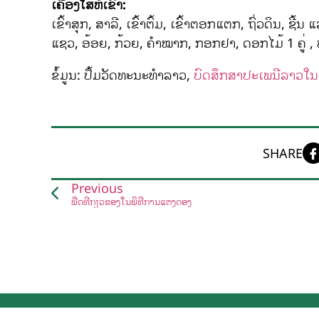
ເຄື່ອງໃສ່ຫໍ່ເຂົ້າ:
ເຂົ້າສຸກ, ສາລີ, ເຂົ້າຕົ້ມ, ເຂົ້າຕອກແຕກ, ຖົ່ວດິນ, 
ແຊວ, ອ້ອຍ, ກ້ວຍ, ຄຳໝາກ, ກອກຢາ, ດອກໄມ້ 1 ຄູ່ , ທຽ
ຂໍ້ມູນ: ປຶ້ມວັດທະນະທຳລາວ,
ບົດສຶກສາປະເພນີລາວໃນຮີດ
SHARE
Previous
ພືດທີ່ກ່ຽວຂ້ອງໃນພິທີການແຕ່ງດອງ