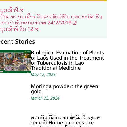
ບຸນເຂົ້າຈີ່
ຕັກບາຕ ບຸນເຂົ້າຈີ່ ວັດລາວສັນຕິທັມ ຝອດສະມິທ ຣັຖ
ອາແຄນຊໍ ອອກອາກາສ 24/2/2019
ບຸນເຂົ້າຈີ່ ຮີດ 12
cent Stories
Biological Evaluation of Plants
of Laos Used in the Treatment
of Tuberculosis in Lao
Traditional Medicine
May 12, 2026
Moringa powder: the green
gold
March 22, 2024
ສວນຄົວ ຄືພື້ນຖານ ສໍາລັບໂພຊະນາ
ການທີ່ດີ Home gardens are