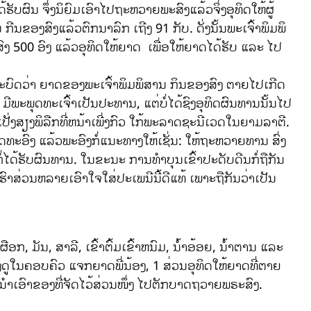
ຮັບຜົນ ຈຶ່ງນິຍົມເອົາໄປຖະຫວາຍພະສົງແລ້ວຈິ່ງອຸທິດໃຫ້ຜູ້
 ກີນຂອງສົງແລ້ວຕົກນາລົກ ເຖີງ 91 ກັບ. ດັ່ງນັ້ນພະເຈົ້າພິມພິ
ງ 500 ອົງ ແລ້ວອຸທິດໃຫ້ຍາດ ເພື່ອໃຫ້ຍາດໄດ້ຮັບ ແລະ ໄປ
ມະບົດວ່າ ຍາດຂອງພະເຈົ້າພິມພິສານ ກິນຂອງສົງ ຕາຍໄປເກີດ
ີພະພຸດທະເຈົ້າເປັນປະທານ, ແຕ່ບໍ່ໄດ້ຊົງອຸທິດຜົນທານນັ້ນໄປ
ນເປັ່ງສຽງພິລືກທີ່ຫນ້າເພີ່ງກົວ ໃກ້ພະລາດຊະນີເວດໃນຍາມລາຕີ.
ດທະອົງ ແລ້ວພະອົງກໍ່ແນະທາງໃຫ້ເຊັ່ນ: ໃຫ້ຖະຫວາຍທານ ສົ່ງ
ໄດ້ຮັບຜົນທານ. ໃນຂະນະ ການທຳບຸນເຂົ້າປະດັບດີນກໍ່ຖືກັນ
ຮົາສ່ວນຫລາຍເອົາໃຈໃສ່ປະເພນີນີ້ດີແທ້ ເພາະຖືກັນວ່າເປັນ
ັນ, ສາລີ, ເຂົ້າຕົ້ມເຂົ້າຫນົມ, ນ້ຳອ້ອຍ, ນ້ໍາຕານ ແລະ
້ຽງດູໃນຄອບຄົວ ແຈກຍາດພີ່ນ້ອງ, 1 ສ່ວນອຸທິດໃຫ້ຍາດທີ່ຕາຍ
າ ນຳເອົາຂອງທີ່ຈັດໄວ້ສ່ວນໜຶ່ງ ໄປຕັກບາດຖວາຍພຣະສົງ.