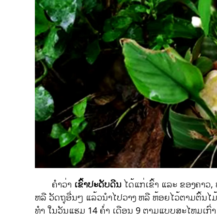
ຄຳວ່າ
ເຂົ້າປະດັບດີນ
ໄດ້ແກ່ເຂົ້າ ແລະ ຂອງຄາວ, 
ຫລື ວັດຖຸອື່ນໆ ແລ້ວນຳໄປວາງ ຫລື ຫ້ອຍໄວ້ຕາມຕົ້ນໄມ້ 
ທຳ ໃນວັນແຮມ 14 ຄໍ່າ ເດືອນ 9 ຕາມແບບສະໄຫມເກົ່າ