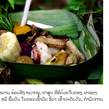
ຫວານ ພ້ອມທັງ ຫມາກພູ, ຢາສູບ ທີ່ຫໍ່ດ້ວຍໃບຕອງ, ຢາຊອງ
ຫລື ພື້ນດີນ ໃນຕອນເຊົ້າມືດ ຊື່ວ່າ ເຂົ້າປະດັບດີນ, ກຳນົດການ