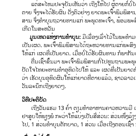
ແຕ່ສະໄຫມປະຈຸບັນເຫັນວ່າ ເຖີງໃຫ້ໄປ ຜູ້ຕາຍກໍ່ບໍ່ໄດ້
ຕາຍ ຈຶ່ງຈະໄດ້ຮັບຜົນ ດັ່ງຕົວຢ່າງ ຍາດພະເຈົ້າພິມພິສານ
ສານ ຈຶ່ງທຳບຸນຖວາຍທານແກ່ ພະພຸດທະເຈົ້າ, ພ້ອມພະສົ
ເກີດໃນສະຫວັນ
ມູນເຫດແຫ່ງການທໍາບຸນ:
ມີເລື່ອງເລົ່າໄວ້ໃນພະທຳ
ເປັນເຜດ. ພະເຈົ້າພິມພິສານໄດ້ຖະຫວາຍທານແກ່ພະສົງ ມ
ໃຫ້ແກ່ ເຜດທີ່ເປັນຍາດ. ເມື່ອບໍ່ໄດ້ຮັບຜົນທານ ກໍພາກັ
ຕື່ນເຊົ້າຂຶ້ນມາ ພະເຈົ້າພິມພິສານກໍ່ໄປທູນຖາມພະພຸ
ປັດໃຈໄທຍະທານທຳອຸທິດໄປໃຫ້ ແລະ ເຜດທີ່ເປັນຍາດກໍ່
ວ່າ ເຮັດບຸນອຸທິດຜົນໃຫ້ແກ່ຍາດທີ່ຕາຍແລ້ວ, ຊາວລາວເ
ວັນລະນຶກເຖີງຍາດໆ.
ວິທີປະຕິບັດ
ເຖີງວັນແຮມ 13 ຄ່ຳ ຕຽມທຳອາຫານຄາວຫວານມີ ເຜືອກ, ມ
ຢາສູບໃຫ້ພຽງພໍ ກະວ່າໃຫ້ແບ່ງເປັນສີ່ສ່ວນ: ສ່ວນໜຶ່ງລ
ໄປ, 1 ສ່ວນທໍາບຸນຕັກບາດ, 1 ສ່ວນ ເມື່ອເຖີງຕອນເຊົ້