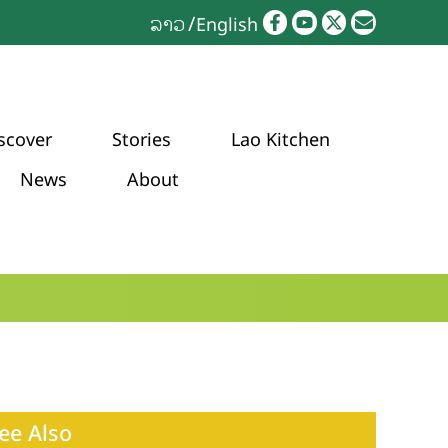
ລາວ
English
scover
Stories
Lao Kitchen
News
About
ee Also