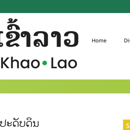
Home
Di
ົ້າປະດັບດິນ
S