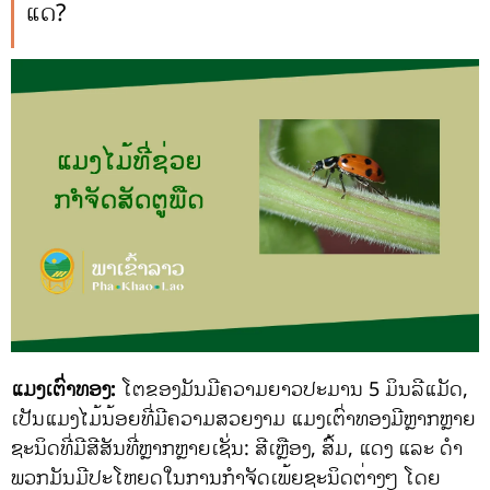
ແດ່?
ແມງເຕົ່າທອງ:
ໂຕຂອງມັນມີຄວາມຍາວປະມານ 5 ມິນລີແມັດ,
ເປັນແມງໄມ້ນ້ອຍທີ່ມີຄວາມສວຍງາມ ແມງເຕົ່າທອງມີຫຼາກຫຼາຍ
ຊະນິດທີ່ມີສີສັນທີ່ຫຼາກຫຼາຍເຊັ່ນ: ສີເຫຼືອງ, ສົ້ມ, ແດງ ແລະ ດຳ
ພວກມັນມີປະໂຫຍດໃນການກຳຈັດເພ້ຍຊະນິດຕ່າງໆ ໂດຍ