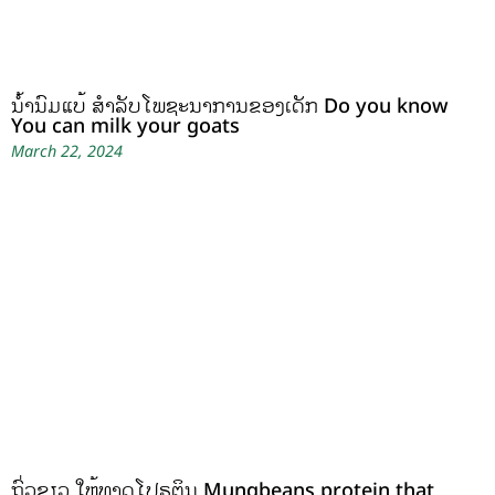
ນໍ້ານົມແບ້ ສຳລັບໂພຊະນາການຂອງເດັກ Do you know
You can milk your goats
March 22, 2024
ຖົ່ວຂຽວ ໃຫ້ທາດໂປຣຕິນ Mungbeans protein that