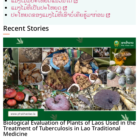
ແມງໄມ້ມີປະໄຫຍດແນວນໃດ
ແມງໄມ້ທີ່ເປັນປະໂຫຍດ
ປະໂຫຍດຂອງແມງໄມ້ທີ່ເຮົາບໍ່ເຄີຍຮູ້ມາກ່ອນ
Recent Stories
Biological Evaluation of Plants of Laos Used in the
Treatment of Tuberculosis in Lao Traditional
Medicine