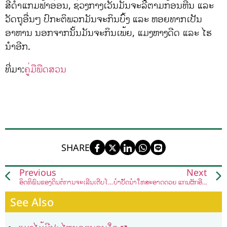
ສີດຳແກມຟ້າອ່ອນ, ຊ່ວງກາງເວັນມັນຈະລີ້ຕາມກ້ອນຫີນ ແລະ
ວັດຖຸອື່ນໆ ປົກະຕິພວກມັນຈະກິນບົ້ງ ແລະ ຫອຍທາກເປັນ
ອາຫານ ນອກຈາກນັ້ນມັນຈະກິນເພ້ຍ, ແມງຫາງດີດ ແລະ ໄຮ
ນຳອີກ.
ທີ່ມາ:
ຄູ່ມືພືດສວນ
SHARE
Previous
Next
ອິດທິພົນຂອງດິນຕໍ່ການຈະເລີນເຕີບໂຕຂອງພືດ
ບຳບັັັັດນ້ຳໃຫ້ສະອາດດ້ວຍ ແກ່ນຜັກອີ່ຮຸມ
See Also