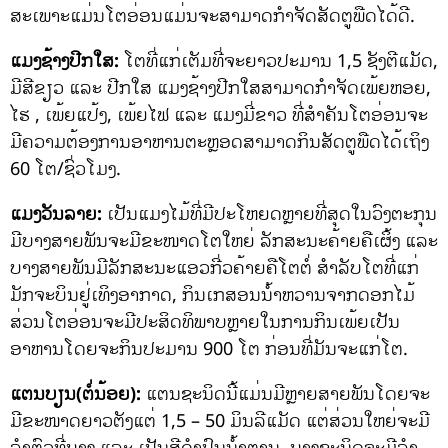
ສະເພາະແມ່ນໂຕອ່ອນແມ່ນຈະສາມາດກຳຈັດສັດຕູພືດໄດ້ດີ.
ແມງຊ້າງປີກໃສ:
ໂຕທີ່ແກ່ເຕັມທີ່ຈະຍາວປະມານ 1,5 ຊັງຕີແມັດ,
ມີສີຂຽວ ແລະ ປີກໃສ ແມງຊ້າງປີກໃສສາມາດກຳຈັດເພ້ຍຫອຍ,
ໄຮ , ເພ້ຍແປ້ງ, ເພ້ຍໄຟ ແລະ ແມງມີ່ຂາວ ທີ່ສຳຄັນໂຕອ່ອນຈະ
ມີຄວາມຕ້ອງການອາຫານຕະຫຼອດສາມາດກິນສັດຕູພືດໄດ້ເຖິງ
60 ໂຕ/ຊົ່ວໂມງ.
ແມງວັນລາຍ:
ເປັນແມງໄມ້ທີ່ມີປະໂຫຍດຫຼາຍທີ່ສຸດໃນວົງຕະກຸນ
ມີບາງສາຍພັນຈະມີຂະໜາດໂຕໃຫຍ່ ລັກສະນະຄ້າຍຄືເຜິ້ງ ແລະ
ບາງສາຍພັນມີລັກສະນະແອວກີ່ວຄ້າຍຄືໂຕຕໍ່ ສຳລັບໂຕທີ່ແກ່
ມັກຈະບິນຢູ່ເທິງອາກາດ, ກິນເກສອນນ້ຳຫວານຈາກດອກໄມ້
ສ່ວນໂຕອ່ອນຈະມີປະສິດທິພາບຫຼາຍໃນການກິນເພ້ຍເປັນ
ອາຫານໂດຍຈະກິນປະມານ 900 ໂຕ ກ່ອນທີ່ມັນຈະແກ່ໂຕ.
ແຕນບຽນ(ຕໍ່ນ້ອຍ):
ແຕນຊະນິດນີ້ແມ່ນມີຫຼາຍສາຍພັນໂດຍຈະ
ມີຂະໜາດຍາວຕັງແຕ່ 1,5 – 50 ມິນລີແມັດ ແຕ່ສ່ວນໃຫຍ່ຈະມີ
ລຳຕົວທີ່ບາງ ແລະ ເປັນສີດຳປົນນ້ຳຕານ. ບາງຊະນິດຈະມີລຳ