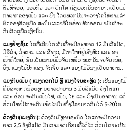
ຕົວທີ່ຈ່ອຍ, ແອວກິ່ວ ແລະ ປີກໃສ ເຊິ່ງພວກມັນສາມາດເປັນແມ່
ກາຝາກຂອງເພ້ຍ ແລະ ບົ້ງ ໂດຍພວກມັນຈະວາງໄຂ່ໃສ່ຕາມລຳ
ຕົວຂອງສັດຕູພືດ ສະນັ້ນເວລາທີ່ໂຕອ່ອນຟັກອອກມາມັນກໍຈະ
ກິນສັດຕູພືດເຫຼົ່ານັ້ນ.
ແມງຢ້າງຊິ້ນ:
ໂຕທີ່ເຕີບໂຕເຕັມທີ່ຈະມີຂະໜາດ 12 ມິນລີແມັດ,
ມີສີດຳ, ນ້ຳຕານ ແລະ ສີຂຽວ, ມີຕາໃຫຍ່ຢູ່ເທິງຫົວ ແລະ ຂາ
ໜ້າທີ່ໃຫຍ່, ຂົນເປັນໝາມເພື່ອຈັບເຫຍື່ອ ພວກມັນຈະຈັບເພ້ຍ,
ບົ້ງ, ແມງໄມ້ປີກແຂງ, ຈັກຈັ່ນ ແລະ ແມງໄມ້ອື່ນໆເປັນອາຫານ.
ແມງກິນເພ້ຍ ( ແມງດອກໄມ້ ຫຼື ແມງໂຈນສະຫຼັດ ):
ເປັນແມງໄມ້
ທີ່ມີຂະໜາດນ້ອຍຫຼາຍຍາວປະມານ 3 ມີນລີແມັດ ທັງໂຕແກ່
ແລະ ອ່ອນ ຈະກິນເພ້ຍໄຟ, ເພ້ຍ, ໄຮ ແລະ ບົ້ງເປັນອາຫານ ແຕ່
ສ່ວນໃຫຍ່ມັກຈະກິນເພ້ຍໄຟໃນໜຶ່ງມື້້ສາມາດກິນໄດ້ 5-20ໂຕ.
ດ້ວງດິນ(ແມງດິນ):
ດ້ວງດິນມີຫຼາຍຊະນິດ ໂຕແກ່ຈະມີຄວາມ
ຍາວ 2,5 ຊັງຕີແມັດ ມັນສາມາດເຄື່ອນທີ່ໄດ້ໄວ ສ່ວນໂຕຈະເປັນ