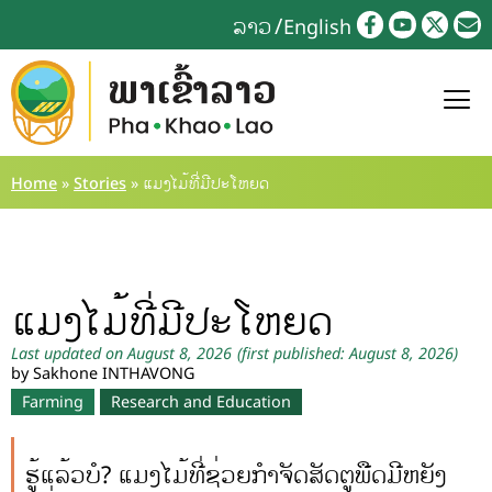
ລາວ
English
Home
»
Stories
»
ແມງໄມ້ທີ່ມີປະໂຫຍດ
ແມງໄມ້ທີ່ມີປະໂຫຍດ
Last updated on August 8, 2026
(first published: August 8, 2026)
by Sakhone INTHAVONG
Farming
Research and Education
ຮູ້ແລ້ວບໍ? ແມງໄມ້ທີ່ຊ່ວຍກຳຈັດສັດຕູພືດມີຫຍັງ