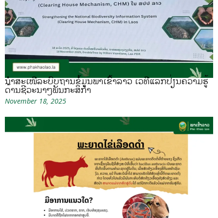
ນຳສະເໜີລະບົບຖານຂໍ້ມູນພາເຂົ້າລາວ ເວທີແລກປ່ຽນຄວາມຮູ້
ດ້ານຊີວະນາໆພັນກະສິກຳ
November 18, 2025