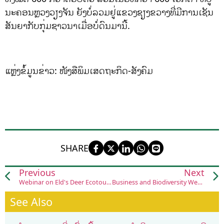
ນະຄອນຫຼວງວຽງຈັນ ຍັງບໍ່ລວມຢູ່ແຂວງຊຽງຂວາງທີ່ມີການເຊັນ
ສັນຍາກັບກຸ່ມຊາວນາເມື່ອບໍ່ດົນມານີ້.
ແຫຼ່ງຂໍ້ມູນຂ່າວ: ໜັງສືພິມເສດຖະກິດ-ສັງຄົມ
SHARE
Previous
Next
Webinar on Eld's Deer Ecotourism Investment Opportunities
Business and Biodiversity Week 2021
See Also