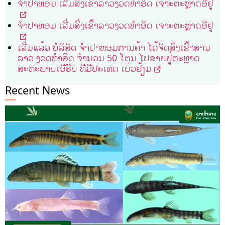
ຈຳປາຫອມ ເລີ່ມສົ່ງເຂົ້າລາວງວດທຳອິດ ເຈາະຕະຫຼາດອີຢູ
ຈຳປາຫອມ ເລີ່ມສົ່ງເຂົ້າລາວງວດທຳອິດ ເຈາະຕະຫຼາດອີຢູ
ເລີ່ມແລ້ວ ບໍລິສັດ ຈໍາປາຫອມການຄ້າ ໄດ້ຈັດສົ່ງເຂົ້າສານ
ລາວ ງວດທໍາອິດ ຈໍານວນ 50 ໂຕນ ໄປຂາຍຢູ່ຕະຫຼາດ
ສະຫະພາບເອີຣົບ ທີມີປະເທດ ເບ່ວຢ້ຽມ
Recent News