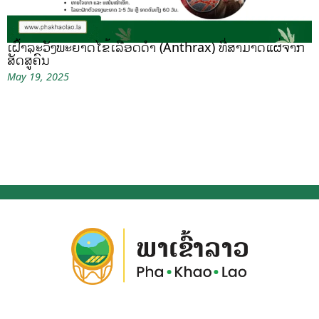
ເຝົ້າລະວັງພະຍາດໄຂ້ເລືອດດຳ (Anthrax) ທີ່ສາມາດແຜ່ຈາກ
ສັດສູ່ຄົນ
May 19, 2025