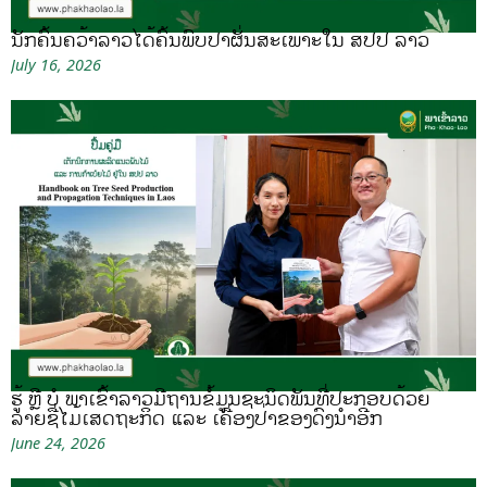
ນັກຄົ້ນຄວ້າລາວໄດ້ຄົ້ນພົບປາຜັ່ນສະເພາະໃນ ສປປ ລາວ
July 16, 2026
ຮູ້ ຫຼື ບໍ ພາເຂົ້າລາວມີຖານຂໍ້ມູນຊະນິດພັນທີ່ປະກອບດ້ວຍ
ລາຍຊື່ໄມ້ເສດຖະກິດ ແລະ ເຄື່ອງປ່າຂອງດົງນຳອີກ
June 24, 2026