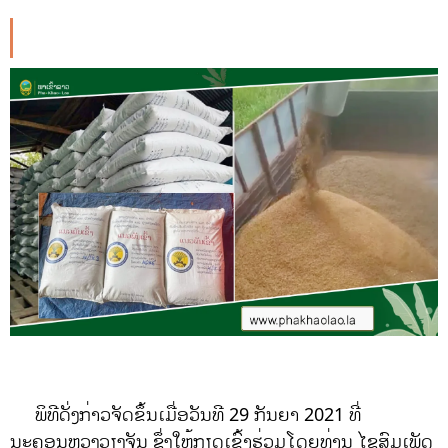
ພິທີດັ່ງກ່າວຈັດຂຶ້ນເມື່ອວັນທີ 29 ກັນຍາ 2021 ທີ່
ນະຄອນຫຼວງວຽງຈັນ ຊຶ່ງໃຫ້ກຽດເຂົ້າຮ່ວມໂດຍທ່ານ ໄຊສົມເພັດ