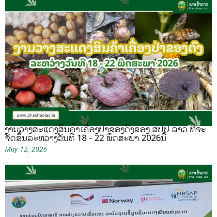
ງານວາງສະແດງສິນຄ້າເຄື່ອງປ່າຂອງດົງຂອງ ສປປ ລາວ ທີ່ຈະ
ຈັດຂຶ້ນລະຫວ່າງວັນທີ 18 - 22 ພຶດສະພາ 2026ນີ້
May 12, 2026