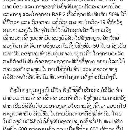
ນາດນ້ອຍ ແລະ ກາງຂອງກົມສົ່ງເສີມທຸລະກິດຂະຫນາດນ້ອຍ
ແລະກາງ ແລະໂຄງການ BAF 2 ທີ່ໄດ້ຊ່ວຍສົມທົບທຶນ 50% ໃຫ້
ທີ່ປຶກສາ ແລະ ວິຊາການ ແຕ່ດ້ວຍສະພາບໂຄວິດ-19 ທີ່ກໍາລັງ
ລະບາດແຮງໃນປັດຈຸບັນກໍບໍ່ໄດ້ເປັນອຸປະສັກໃນການສົ່ງ
ເຂົ້າອອກເຂົ້າງວດທໍາອິດຂອງບໍລິສັດໄປຍັງຕະຫຼາດຍັກໃຫຍ່
ຂອງໂລກ ສໍາລັບການສົ່ງອອກໃນຄັ້ງນີ້ທັງໝົດ 50 ໂຕນ ຊຶ່ງເປັນ
ໝາກຜົນຂອງການສົ່ງເສີມກຸ່ມຊາວນາປູກເຂົ້າ ໂຄງການຜະລິດ
ກະສິກໍາເປັນສິນຄ້າຂອງກະຊວງກະສິກໍາຊຶ່ງທະນາຄານໂລກໃຫ້
ການສະໜັບສະໜູນໃນການໃຫ້ກູ້ຢືມທຶນ ແລະ ຄາດວ່າທາງ
ບໍລິສັດຈະໄດ້ຮັບທຶນສົມທົບຈາກໂຄງການດັ່ງກ່າວໃນມໍ່ໆນີ້.
ທັງນີ້ນາງ ບຸນຮຽງ ພົມມີໄຊ ຍັງໃຫ້ຮູ້ຕື່ມອີກວ່າ: ບໍລິສັດ ຈໍາ
ປາຫອມ ການຄ້າຂາເຂົ້າ-ຂາອອກຈໍາກັດ ຍັງຕັ້ງຄວາມຄາດຫວັງ
ຢາກເປັນບໍລິສັດຕົວແບບຂອງລາວໃນການສົ່ງເຂົ້າລາວອອກໄປ
ຕະຫຼາດສາກົນ ທັງນີ້ທຶນໃນການພັດທະນາຄືສີ່ງທີ່ສໍາຄັນ ໂດຍ
ໃນປັດຈຸບັນບໍລິສັດໄດ້ສົ່ງເສີມຊາວນາປູກເຂົ້າທີ່ເປັນສະມາຊິກ
ທັງໝົດ 600 ກວ່າຄອບຄົວ ລວມເນື້ອທີ່ກ່ວາ 600 ເຮັກຕາ ທີ່ຢູ່