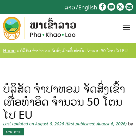
Skip
ລາວ
English
to
content
Home
»
ບໍລິສັດ ຈໍາປາຫອມ ຈັດສົ່ງເຂົ້າເທື່ອທໍາອິດ ຈໍານວນ 50 ໂຕນ ໄປ EU
ບໍລິສັດ ຈໍາປາຫອມ ຈັດສົ່ງເຂົ້າ
ເທື່ອທໍາອິດ ຈໍານວນ 50 ໂຕນ
ໄປ EU
Last updated on August 6, 2026
(first published: August 6, 2026)
by
ຂ່າວສານ