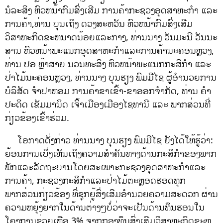
ນໍລະສິງ ຫົວຫນ້າກົມສົ່ງເສີມ ການຄ້າກະຊວງອຸດສາຫະກໍາ ແລະ
ການຄ້າ,ທ່ານ ບຸນເຖິງ ດວງສະຫວັນ ຫົວຫນ້າກົມສົ່ງເສີມ
ວິສາຫະກິດຂະຫນາດນ້ອຍແລະກາງ, ທ່ານນາງ ວັນມະນີ ວັນນະ
ສານ ຫົວຫນ້າພະແນກອຸດສາຫະກໍາແລະການຄ້ານະຄອນຫຼວງ,
ທ່ານ ປອ ຫຼ້າສາຍ ນວນທະສິງ ຫົວຫນ້າພະແນກກະສິກໍາ ແລະ
ປ່າໄມ້ນະຄອນຫຼວງ, ທ່ານນາງ ບຸນຮຽງ ພົມມີໄຊ ຜູ້ອໍານວຍການ
ບໍລິສັດ ຈໍາປາຫອມ ການຄ້າຂາເຂົ້າ-ຂາອອກຈໍາກັດ, ທ່ານ ຄໍາ
ປະດິດ ເຂັມມານິດ ເຈົ້າເມືອງເມືອງໄຊທານີ ແລະ ພາກສ່ວນທີ່
ກ່ຽວຂ້ອງເຂົ້າຮ່ວມ.
ໂອກາດດັ່ງກ່າວ ທ່ານນາງ ບຸນຮຽງ ພົມມີໄຊ ຍັງໄດ້ໃຫ້ຮູ້ວ່າ:
ຍ້ອນການເບິ່ງເຫັນເຖິງຄວາມສໍາຄັນທາງດ້ານກະສິກໍາຂອງພາກ
ພັກແລະລັດຖະບານໂດຍສະເພາະກະຊວງອຸດສາຫະກໍາແລະ
ການຄ້າ, ກະຊວງກະສິກໍາແລະປ່າໄມ້ຕະຫຼອດຮອດທຸກ
ພາກສ່ວນກ່ຽວຂ້ອງ ທີ່ຊຸກຍູ້ສົ່ງເສີມອໍານວຍຄວາມສະດວກ ຜ່ານ
ຄວາມຫຍຸ້ງຍາກໃນດ້ານຕ່າງໆບໍ່ວ່າຈະເປັນດ້ານທຶນຮອນໃນ
ໂຄງການຊ່ວຍເຫຼືອ 3% ຈາກກອງທຶນສົ່ງເສີມວິສາຫະກິດຂະຫ