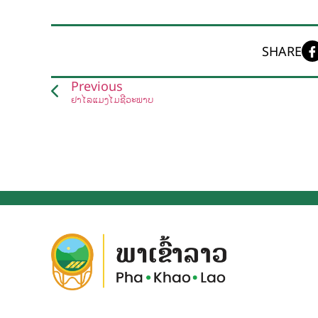
SHARE
Previous
ຢາໄລ່ແມງໄມ້ຊີວະພາບ