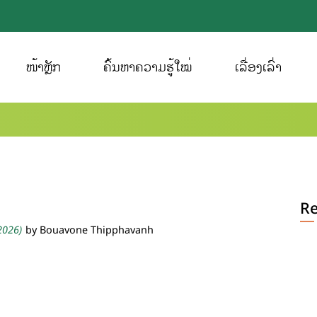
ໜ້າຫຼັກ
ຄົ້ນຫາຄວາມຮູ້ໃໝ່
ເລື່ອງເລົ່າ
Re
 2026)
by Bouavone Thipphavanh