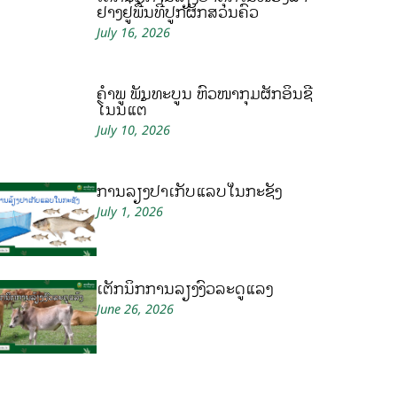
ຢາງຢູ່ພື້ນທີ່ປູກຜັກສວນຄົວ
July 16, 2026
ຄໍາພູ ພັນທະບູນ ຫົວໜ້າກຸ່ມຜັກອິນຊີ
ໂນນແຕ້
July 10, 2026
ການລ້ຽງປາເກັບແລບໃນກະຊັງ
July 1, 2026
ເຕັກນິກການລ້ຽງງົວລະດູແລ້ງ
June 26, 2026