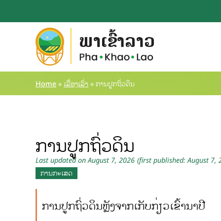
Home
»
ເລື່ອງເລົ່າ
»
ການປູກຖົ່ວດິນ
ການປູກຖົ່ວດິນ
Last updated on August 7, 2026
(first published: August 7,
ການກະເສດ
ການປູກຖົ່ວດິນຫຼັງຈາກເກັບກ່ຽວເຂົ້ານາປີ