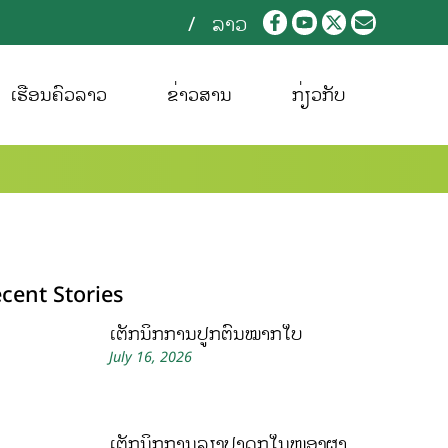
ລາວ
ເຮືອນຄົວລາວ
ຂ່າວສານ
ກ່ຽວກັບ
cent Stories
ເຕັກນິກການປູກຕົ້ນໝາກໃບ
July 16, 2026
ເຕັກນິກການລ້ຽງປາດຸກໃນໜອງຜ້າ