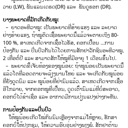
ວາຍ (LW), ພັນແລນເດຣດ(DR) ແລະ ພັນດູຣອກ (DR).
ບາງພະຍາດທີ່ມັກເກີດກັບໝູ:
– ຍາດອະຫິວາໝູ: ເປັນພະຍາດທີ່ຮ້າຍແຮງ ແລະ ລະບາດ
ຢ່າງຮ້າຍແຮງ, ຖ້າໝູຕິດເຊື້ອພະຍາດນີ້ແລ້ວຈະຕາຍເຖິງ 80-
100 %, ສາເຫດເກີດຈາກເຊື້ອໄວຣັສ, ຄອກເປື້ອນ …ການ
ປ້ອງກັນ ແລະ ປິ່ນປົວກັນໄດ້ໂດຍການສັກຢາວັກຊິນອະຫິວາໝູ,
2 ເທື່ອຕໍ່ປີ ແລະ ສາມາດສັກໃຫ້ໝູທີ່ມີອາຍຸ 1 ເດືອນຂຶ້ນໄປ.
– ພະຍາດຂີ້ເຈັບທ້ອງຂອງໝູນ້ອຍ: ຖ້າໝູນ້ອຍເປັນພະຍາດນີ້
ແລ້ວໂຕທີ່ລອດຕາຍຈະລ້ຽງນານໃຫຍ່ ແລະ ຈະເກີດກັບໝູນ້ອຍ
ທີ່ຍັງດູດນົມ ແລະ ໝູນ້ອຍທີ່ຢ່ານົມແລ້ວ. ສາເຫດເກີດຈາກເຊື້ອ
ອີໂກລາຍ, ຈາກຄອກໝູທີ່ເປື້ອນ, ດູດເຕົ້ານົມແມ່ທີ່ບໍ່ສະອາດ,
ຄອກບໍ່ໄດ້ຂ້າເຊື່ອ ແລະ ອາກາດມີການປ່ຽນແປງຢ່າງກະທັນ.
ການປ້ອງກັນແລະປິ່ນປົວ
ໃຫ້ໝູນ້ອຍເກີດໃໝ່ກິນນົມເຫຼືອງຈາກແມ່ໃຫ້ຫຼາຍ, ຮັກສາ
ຄອກບໍ່ໃຫ້ປຽກຊຸມ, ໃຫ້ຄວາມອົບອຸ່ນຢ່າງພຽງພໍ. ສັກຢາຕ້ານ