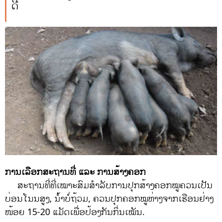
ດີ
ການເລືອກສະຖານທີ່ ແລະ ການສ້າງຄອກ
ສະຖານທີ່ທີ່ເໝາະສົມສໍາລັບການປຸກສ້າງຄອກໝູຄວນເປັນ
ບ່ອນໂນນສູງ, ນໍ້າບໍ່ຖ້ວມ, ຄວນປຸກຄອກໝູຫ່າງຈາກເຮືອນຢ່າງ
ໜ້ອຍ 15-20 ແມັດເພື່ອປ້ອງກັນກິ່ນເໝັນ.