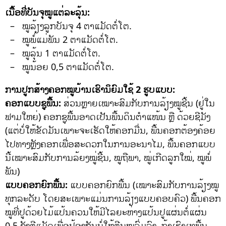
ເນື້ອທີ່ບັນຈຸໝູແຕ່ລະລຸ້ນ:
– ໝູລ້ຽງລູກບັນຈຸ 4 ຕາແມັດຕໍ່ໂຕ.
– ໝູພໍ່ແມ່ພັນ 2 ຕາແມັດຕໍ່ໂຕ.
– ໝູລຸ້ນ 1 ຕາແມັດຕໍ່ໂຕ.
– ໝູນ້ອຍ 0,5 ຕາແມັດຕໍ່ໂຕ.
ການປູກສ້າງຄອກໝູບ້ານເຮົານິຍົມໃຊ້ 2 ຮູບແບບ:
ຄອກແບບຊູພື້ນ:
ສ່ວນຫຼາຍເໝາະສົມກັບການລ້ຽງໝູຊີ້ນ (ຢູ່ໃນ
ຟາມໃຫຍ່) ຄອກຊູພື້ນອາດເປັນພື້ນດິນຕໍາແໜ້ນ ຫຼື ດ້ວຍຊີມັງ
(ແຕ່ບໍ່ໃຫ້ຂັດມັນເພາະຈະເຮັດໃຫ້ຄອກມື່ນ, ພື້ນຄອກຕ້ອງຄ້ອຍ
ໄປທາງຫຼັງຄອກເພື່ອສະດວກໃນການອະນາໄມ, ພື້ນຄອກແບບ
ນີ້ເໝາະສົມກັບການລ້ຍງໝູ່ຊີ້ນ, ໝູຖືພາ, ໝູ່ເກີດລູກໃໝ່, ໝູພໍ່
ພັນ)
ແບບຄອກຍົກພື້ນ:
ແບບຄອກຍົກພື້ນ (ເໝາະສົມກັບການລ້ຽງໝູ
ທຸກລະດັບ ໂດຍສະເພາະແມ່ນການລ້ຽງແບບຄອບຄົວ) ພື້ນຄອກ
ໝູທີ່ປູດ້ວຍໄມ້ແປ້ນຄວນໃຫ້ມີໄລຍະຫ່າງແປ້ນປູແຜ່ນຕໍ່ແຜ່ນ
0,5 ຊັງຕີແມັດເພື່ອປ້ອງກັນບໍ່ໃຫ້ຕີນໝູລົ່ມລົງ, ຖ້າເຮົາເທພື້ນ