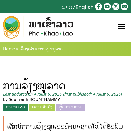
Skip
ລາວ
English
to
content
Home
»
ເລື່ອງເລົ່າ
»
ການລ້ຽງໝູລາດ
ການລ້ຽງໝູລາດ
Last updated on August 6, 2026
(first published: August 6, 2026)
by Soulivanh BOUNTHAMMY
ການກະເສດ
ຄວາມຍືນຍົງ
ຜູ້ປະກອບການ
ເຕັກນິກການລ້ຽງໝູແບບທໍາມະຊາດໃຫ້ໄດ້ຮັບຜົນ