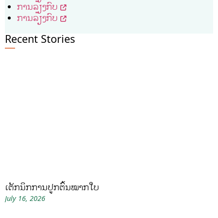
ການລ້ຽງກົບ
ການລ້ຽງກົບ
Recent Stories
ເຕັກນິກການປູກຕົ້ນໝາກໃບ
July 16, 2026