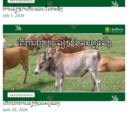
ການລ້ຽງປາເກັບແລບໃນກະຊັງ
July 1, 2026
ເຕັກນິກການລ້ຽງງົວລະດູແລ້ງ
June 26, 2026