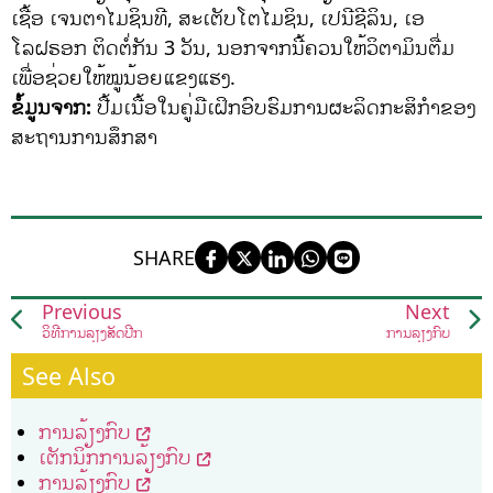
ເຊື້ອ ເຈນຕາໄມຊິນທີ, ສະເຕັບໂຕໄມຊິນ, ເປນີຊີລິນ, ເອ
ໂລຝຣອກ ຕິດຕໍ່ກັນ 3 ວັນ, ນອກຈາກນີ້ຄວນໃຫ້ວິຕາມິນຕື່ມ
ເພື່ອຊ່ວຍໃຫ້ໝູນ້ອຍແຂງແຮງ.
ຂໍ້ມູນຈາກ:
ປື້ມເນື້ອໃນຄູ່ມືເຝິກອົບຮົມການຜະລິດກະສິກໍາຂອງ
ສະຖານການສຶກສາ
SHARE
Previous
Next
ວິທີການລ້ຽງສັດປີກ
ການລ້ຽງກົບ
See Also
ການລ້ຽງກົບ
ເຕັກນິກການລ້ຽງກົບ
ການລ້ຽງກົບ