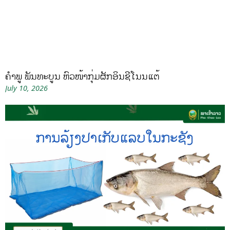
ຄໍາພູ ພັນທະບູນ ຫົວໜ້າກຸ່ມຜັກອິນຊີໂນນແຕ້
July 10, 2026