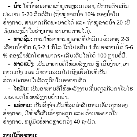
– ນໍ້າ:
ໃຫ້ນໍ້າສະອາດແກ່ໝູຕະຫຼອດເວລາ, ປົກກະຕິຈະກິນ
ປະມານ 5-20 ລິດຕໍ່ວັນ (ຖ້າໝູຂາດນໍ້າ 10% ຂອງນ້ໍາໃນ
ຮ່າງກາຍ, ສາມາດເກີດພະຍາດໄດ້ ແລະ ຖ້າໝູຂາດນ້ໍາ 20 ເປີ
ເຊັນຂອງນ້ໍາໃນຮ່າງກາຍ ສາມາດຕາຍໄດ້).
– ທາດຊີ້ນ:
ການໃຫ້ອາຫານໝູລາດທີ່ຢ່ານົມແລ້ວອາຍຸ 2-3
ເດືອນນ້ໍາໜັກ 6,5-2.1 ກິໂລ ໃຫ້ໂປຣຕີນ 1 ກິນອາຫານໄດ້ 5-6
% ຂອງນ້ໍາໜັກໂຕສາມາດຈະເລີນເຕີບໂຕໄດ້ 100 ກຼາມຕໍ່ມື້.
– ທາດແປ້ງ
: ເປັນອາຫານທີ່ໃຫ້ພະລັງງານ ຫຼື ເອີ້ນງ່າຍໆວ່າ
ທາດແປ້ງ ແລະ ນ້ໍາຕານລວມໄປເຖິງເຍື້ອໄຍທີ່ເປັນ
ສ່ວນປະກອບໃນວັດຖຸດິບໃນອາຫານສັດ.
– ໄຂມັນ:
ເປັນອາຫານທີ່ໃຫ້ພະລັງງານເຊັ່ນດຽວກັບຄາໂບໄຮ
ເດຣດແຕ່ໃຫ້ພະລັງງານຕໍ່າກວ່າ.
– ແຮ່ທາດ:
ເປັນສິ່ງຈໍາເປັນທີ່ສຸດສໍາລັບການເຮັດວຽກຂອງ
ຮ່າງກາຍ, ມີໜ້າທີ່ເສີມສ້າງກະດູກ ແລະ ຕ້ານພະຍາດໃນ
ຮ່າງກາຍ, ຫມູ່ມີແຮ່ທາດຫຼາຍກວ່ງ 40 ຊະນິດ.
ການໃຫ້ອາຫານ: