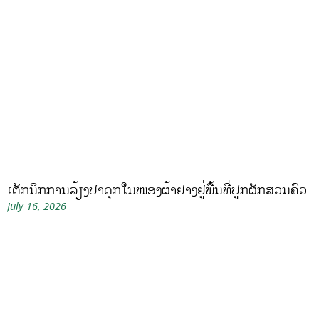
ເຕັກນິກການລ້ຽງປາດຸກໃນໜອງຜ້າຢາງຢູ່ພື້ນທີ່ປູກຜັກສວນຄົວ
July 16, 2026