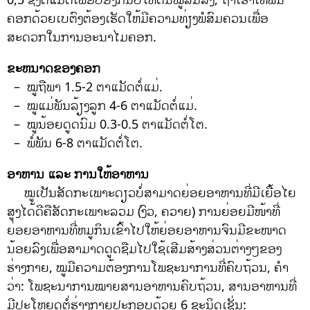
ຄອກດ້ວຍເບຕົງຕ້ອງເຮັດໃຫ້ມີຄວາມທ່ຽງພໍສົມຄວນເພື່ອ
ສະດວກໃນການອະນາໄມຄອກ.
ຂະຫນາດຂອງຄອກ
– ໝູຖືພາ 1.5-2 ຕາແມັດຕໍ່ແມ່.
– ໝູແມ່ພັນລ້ຽງລູກ 4-6 ຕາແມັດຕໍ່ແມ່.
– ໝູນ້ອຍດູດນົມ 0.3-0.5 ຕາແມັດຕໍ່ໂຕ.
– ພໍ່ພັນ 6-8 ຕາແມັດຕໍ່ໂຕ.
ອາຫານ ແລະ ການໃຫ້ອາຫານ
ໝູເປັນສັດກະເພາະດຽວບໍ່ສາມາດຍ່ອຍອາຫານທີ່ມີເຍື້ອໄຍ
ສູງໄດ້ດີຄືສັດກະເພາະລວມ (ງົວ, ຄວາຍ) ການຍ່ອຍມີໜ້າທີ່
ຍ່ອຍອາຫານທີ່ຫມູກິນເຂົ້າໄປໃຫ້ຍ່ອຍອາຫານຈົນມີຂະໜາດ
ນ້ອຍລົງເພື່ອສາມາດດູດຊືມໄປໃຊ້ເສີມສ້າງສ່ວນຕ່າງໆຂອງ
ຮ່າງກາຍ, ໝູມີຄວາມຕ້ອງການໂພຊະນາການທີ່ຄົບຖ້ວນ, ຄໍາ
ວ່າ: ໂພຊະນາການໝາຍສານອາຫານຄົບຖ້ວນ, ສານອາຫານທີ່
ມີປະໂຫຍດຕໍ່ຮ່າງກາຍປະກອບດ້ວຍ 6 ຊະນິດເຊັ່ນ: