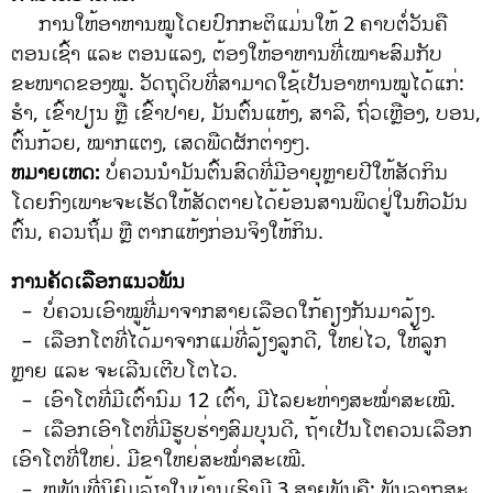
ການໃຫ້ອາຫານໝູໂດຍປົກກະຕິແມ່ນໃຫ້ 2 ຄາບຕໍ່ວັນຄື
ຕອນເຊົ້າ ແລະ ຕອນແລງ, ຕ້ອງໃຫ້ອາຫານທີ່ເໝາະສົມກັບ
ຂະໜາດຂອງໝູ. ວັດຖຸດິບທີ່ສາມາດໃຊ້ເປັນອາຫານໝູໄດ້ແກ່:
ຮໍາ, ເຂົ້າປຽນ ຫຼື ເຂົ້າປາຍ, ມັນຕົ້ນແຫ້ງ, ສາລີ, ຖົ່ວເຫຼືອງ, ບອນ,
ຕົ້ນກ້ວຍ, ໝາກແຕງ, ເສດພືດຜັກຕ່າງໆ.
ຫມາຍເຫດ:
ບໍ່ຄວນນໍາມັນຕົ້ນສົດທີ່ມີອາຍຸຫຼາຍປີໃຫ້ສັດກິນ
ໂດຍກົງເພາະຈະເຮັດໃຫ້ສັດຕາຍໄດ້ຍ້ອນສານພິດຢູ່ໃນຫົວມັນ
ຕົ້ນ, ຄວນຖິ້ມ ຫຼື ຕາກແຫ້ງກ່ອນຈິງໃຫ້ກິນ.
ການຄັດເລືອກແນວພັນ
– ບໍ່ຄວນເອົາໝູທີ່ມາຈາກສາຍເລືອດໃກ້ຄຽງກັນມາລ້ຽງ.
– ເລືອກໂຕທີ່ໄດ້ມາຈາກແມ່ທີ່ລ້ຽງລູກດີ, ໃຫຍ່ໄວ, ໃຫ້ລູກ
ຫຼາຍ ແລະ ຈະເລີນເຕີບໂຕໄວ.
– ເອົາໂຕທີ່ມີເຕົ້ານົມ 12 ເຕົ້າ, ມີໄລຍະຫ່າງສະໝໍ່າສະເໝີ.
– ເລືອກເອົາໂຕທີ່ມີຮູບຮ່າງສົມບຸນດີ, ຖ້າເປັນໂຕຄວນເລືອກ
ເອົາໂຕທີ່ໃຫຍ່. ມີຂາໃຫຍ່ສະໝໍ່າສະເໝີ.
– ໝູພັນທີ່ນິຍົມລ້ຽງໃນບ້ານເຮົາມີ 3 ສາຍພັນຄື: ພັນລາກສະ