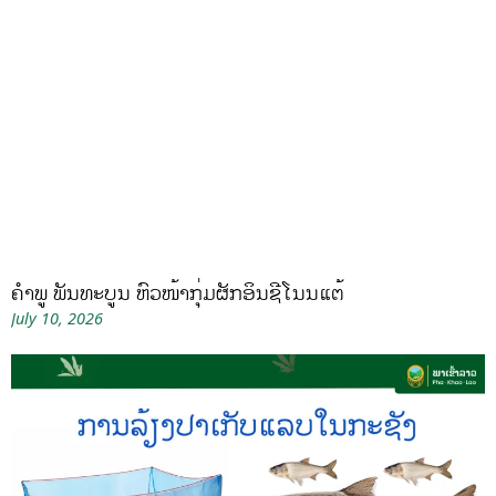
ຄໍາພູ ພັນທະບູນ ຫົວໜ້າກຸ່ມຜັກອິນຊີໂນນແຕ້
July 10, 2026