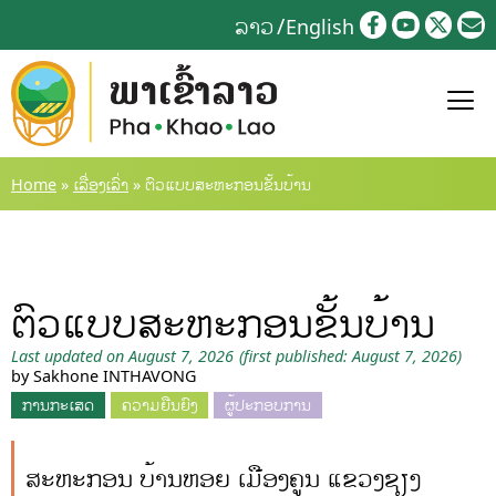
Skip
ລາວ
English
to
content
Home
»
ເລື່ອງເລົ່າ
»
ຕົວແບບສະຫະກອນຂັ້ນບ້ານ
ຕົວແບບສະຫະກອນຂັ້ນບ້ານ
Last updated on August 7, 2026
(first published: August 7, 2026)
by Sakhone INTHAVONG
ການກະເສດ
ຄວາມຍືນຍົງ
ຜູ້ປະກອບການ
ສະຫະກອນ ບ້ານຫອຍ ເມືອງຄູນ ແຂວງຊຽງ