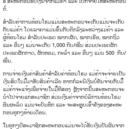
8 ສະຫະກອນຮັບເງິນຈາກແມ່ຄ້າ ແລະ ເບີກຈ່າຍໃຫ້ສະຫະກອນ
ຕໍ່.
ສຳລັບຄ່າການທ້ອນໂຮມແມ່ນສະຫະກອນຈະເກັບແມ່ນຈະເກັບ
ກັບແມ່ຄ້າ ໂດຍລາຄາແມ່ນຂຶ້ນກັບຕົກລົງລະຫວ່າງແມ່ຄ້າ ແລະ
ຜູ້ທ້ອນໂຮມ ສຳລັບປະເພດ ໝາກເຜັດ, ໝາກເຂືອ, ໝາກຖົ່ວ
ແລະ ອື່ນໆ ແມ່ນຈະເກັບ 1,000 ກີບ/ໝື່ນ ສ່ວນປະເພດຜັກ
ປະເພດຜັກກາດ, ຜັກຫອມ, ກະລ່ຳ ແລະ ອື່ນໆ ແມ່ນ 500 ກີບ/
ໝື່ນ.
ການຈ່າຍເງິນຄ່າສິນຄ້າສຳລັບຄ່າທ້ອນໂຮມ ແມ່ຄ້າຈະຈ່າຍເປັນ
ເງິນສົດໃນມື້ມາຮັບສິນຄ້າເລີຍ ຫາກກໍລະນີເງິນບໍ່ທັນຈ່າຍກັບມື້້
ແມ່ຄ້າຈະແຈ້ງເພື່ອຈ່າຍໃນມື້ທີສອງ ຫຼັງຈາກນັ້ນສະຫະກອນຈະ
ນຳໄປຈ່າຍແກ່ສະມາຊິກ ສ່ວນເງິນຄ່າຈາກບໍລິການທ້ອນໂຮມ
ຜົນຜະລິດ ແມ່ນຈະບັນທຶກ ແລະ ຈະສະຫຼຸບເຂົ້າຄັງຂອງສະຫະ
ກອນທຸກໆທ້າຍເດືອນ.
ໃນທຸກໆປີສະມາຊິກສະຫະກອນແມ່ນຈະໄດ້ຮັບເງິນປັນຜົນຈາກ