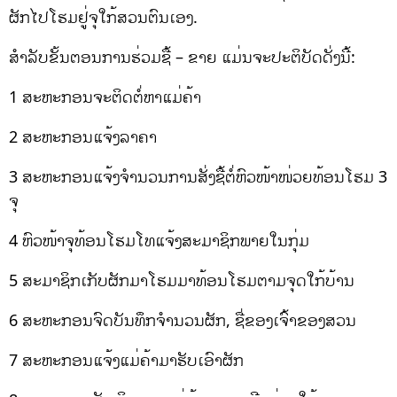
ຜັກໄປໂຮມຢູ່ຈຸໃກ້ສວນຕົນເອງ.
ສຳລັບຂັ້ນຕອນການຮ່ວມຊື້ – ຂາຍ ແມ່ນຈະປະຕິບັດດັ່ງນີ້:
1 ສະຫະກອນຈະຕິດຕໍ່ຫາແມ່ຄ້າ
2 ສະຫະກອນແຈ້ງລາຄາ
3 ສະຫະກອນແຈ້ງຈຳນວນການສັ່ງຊື້ຕໍ່ຫົວໜ້າໜ່ວຍທ້ອນໂຮມ 3
ຈຸ
4 ຫົວໜ້າຈຸທ້ອນໂຮມໂທແຈ້ງສະມາຊິກພາຍໃນກຸ່ມ
5 ສະມາຊິກເກັບຜັກມາໂຮມມາທ້ອນໂຮມຕາມຈຸດໃກ້ບ້ານ
6 ສະຫະກອນຈົດບັນທຶກຈຳນວນຜັກ, ຊື່ຂອງເຈົ້າຂອງສວນ
7 ສະຫະກອນແຈ້ງແມ່ຄ້າມາຮັບເອົາຜັກ