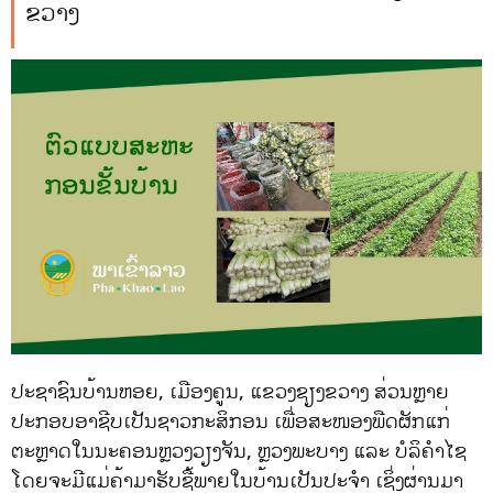
ຂວາງ
ປະຊາຊົນບ້ານຫອຍ, ເມືອງຄູນ, ແຂວງຊຽງຂວາງ ສ່ວນຫຼາຍ
ປະກອບອາຊີບເປັນຊາວກະສິກອນ ເພື່ອສະໜອງພືດຜັກແກ່
ຕະຫຼາດໃນນະຄອນຫຼວງວຽງຈັນ, ຫຼວງພະບາງ ແລະ ບໍລິຄຳໄຊ
ໂດຍຈະມີແມ່ຄ້າມາຮັບຊື້ພາຍໃນບ້ານເປັນປະຈຳ ເຊິ່ງຜ່ານມາ