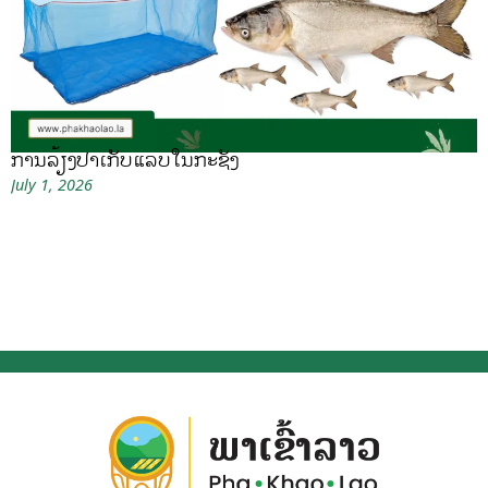
ການລ້ຽງປາເກັບແລບໃນກະຊັງ
July 1, 2026