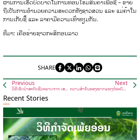
ຜ່ານການເຮັດບົດບາດໃນການທ້ອນໂຮມສິນຄ້າເພື່ອຊື້ – ຂາຍ
ຖືເປັນການອຳນວຍຄວາມສະດວກທັງຊາວສວນ ແລະ ແມ່ຄ້າໃນ
ການເກັບຊື້ ແລະ ລາຄາມີຄວາມເທົ່າທຽມກັນ.
ທີ່ມາ: ເຄືອຂ່າຍຊາວກະສິກອນລາວ
SHARE
Previous
Next
ວິທີເຮັດນ້ຳສະກັດຊີວະພາບຈາກ ເສດປາ (ກ້າງປາ)
ຄວາມສຳຄັນຂອງໝາກແໜ່ງຕໍ່ລະບົບນິເວດ
Recent Stories