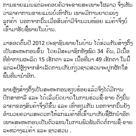
ການຂາຍແມ່ນແຕ່ລະຄອບຄົວຈະຂາຍສະເພາະໃຜລາວ ຈຶ່ງເຫັນ
ວ່າລາຄາການຂາຍແມ່ນບໍ່ເທົ່າກັນ ເພາະມີການຍາດແຍ່ງ
ລູກຄ້າ ນອກຈາກນັ້ນເມື່ອສິນຄ້າມີຈຳນວນໜ້ອຍ ແມ່ຄ້າຈຶ່ງບໍ່
ເຂົ້າມາຮັບຊື້ພາຍໃນບ້ານ.
ມາຮອດຕົ້ນປີ 2012 ປະຊາຊົນພາຍໃນບ້ານ ໄດ້ຮ່ວມກັນສ້າງຕັ້ງ
ເປັນສະຫະກອນຂຶ້ນ ໂດຍມີສະມາຊິກທັງໝົດ 34 ຄົນ, ມີເນື້ອ
ທີ່ທຳການຜະລິດ 15 ເຮັກຕາ ແລະ ເນື້ອທີ່ນາ 49 ເຮັກຕາ ໃນນີ້
ແຕ່ລະປີຫຼັງຈາກສຳເລັດການເກັບກ່ຽວຊາວສວນຈະປູກຜັກໃສ່
ພື້ນທີ່ນານຳອີກ.
ພາຍຫຼັງສ້າງຕັ້ງເປັນສະຫະກອນຮຽບຮ້ອຍແລ້ວຈຶ່ງໄດ້ມີການ
ປຶກສາຫາລື ແລະ ໄດ້ເລີ່ມບົດບາດໃນການຮ່ວມຊື້-ຂາຍ ດັ່ງນັ້ນ
ລາຄາຂອງສິນຄ້າຈຶ່ງດີຂຶ້ນ ແລະ ເທົ່າທຽມກັນ ນອກຈາກນັ້ນຍັງ
ອຳນວຍຄວາມສະດວກໃຫ້ແກ່ແມ່ຄ້າທີ່ເຂົ້າມາເກັບຊື້ຜັກນຳອີກ
ເພາະສະຫະກອນເປັນຕົວແທນໃນການພົວພັນຕິດຕໍ່ການຊື້-ຂາຍ
ລະຫວ່າງແມ່ຄ້າ ແລະ ຊາວສວນ .