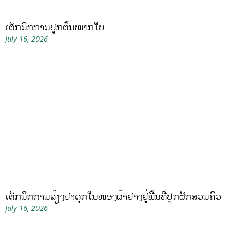
ເຕັກນິກການປູກຕົ້ນໝາກໃບ
July 16, 2026
ເຕັກນິກການລ້ຽງປາດຸກໃນໜອງຜ້າຢາງຢູ່ພື້ນທີ່ປູກຜັກສວນຄົວ
July 16, 2026