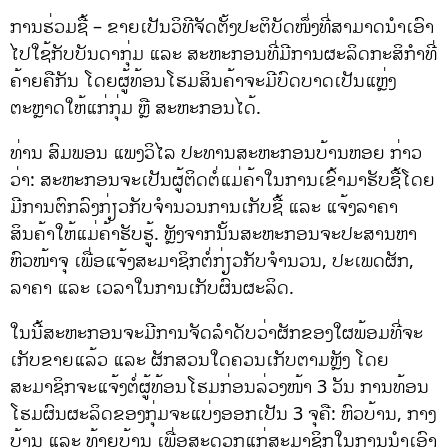
ການຮ່ວມຊື້ – ຂາຍເປັນວິທີຈັດຕັ້ງປະຕິບັດໜຶ່ງທີ່ສາມາດນຳເອົາ
ໄປໃຊ້ກັບບັນດາກຸ່ມ ແລະ ສະຫະກອນທີ່ມີການຜະລິດກະສິກຳທີ່
ຄ້າຍຄືກັນ ໂດຍຜູ້ທ້ອນໂຮມສິນຄ້າຈະມີບົດບາດເປັນແຫຼ່ງ
ຕະຫຼາດໃຫ້ແກ່ກຸ່ມ ຫຼື ສະຫະກອນໄດ້.
ທ່ານ ສົມພອນ ແພງວິໄລ ປະທານສະຫະກອນບ້ານຫອຍ ກ່າວ
ວ່າ: ສະຫະກອນຈະເປັນຜູ້ຕິດຕໍ່ແມ່ຄ້າໃນການເຂົ້າມາຮັບຊື້ໂດຍ
ມີການຕົກລົງກ່ຽວກັບຈຳນວນການເກັບຊື້ ແລະ ແຈ້ງລາຄາ
ສິນຄ້າໃຫ້ແມ່ຄ້າຮັບຮູ້. ຫຼັງຈາກນັ້ນສະຫະກອນຈະປະສານຫາ
ຫົວໜ້າຈຸ ເພື່ອແຈ້ງສະມາຊິກຕໍ່ກ່ຽວກັບຈຳນວນ, ປະເພດຜັກ,
ລາຄາ ແລະ ເວລາໃນການເກັບຜົນຜະລິດ.
ໃນນີ້ສະຫະກອນຈະມີການຈັດລຳດັບວ່າຜັກຂອງໃຜພ້ອມທີ່ຈະ
ເກັບຂາຍແລ້ວ ແລະ ຜັກສວນໃດຄວນເກັບຕາມຫຼັງ ໂດຍ
ສະມາຊິກຈະແຈ້ງຕໍ່ຜູ້ທ້ອນໂຮມກ່ອນລ່ວງໜ້າ 3 ວັນ ການທ້ອນ
ໂຮມຜົນຜະລິດຂອງກຸ່ມຈະແບ່ງອອກເປັນ 3 ຈຸຄື: ຫົວບ້ານ, ກາງ
ບ້ານ ແລະ ທ້າຍບ້ານ ເພື່ອສະດວກແກ່ສະມາຊິກໃນການນຳເອົາ