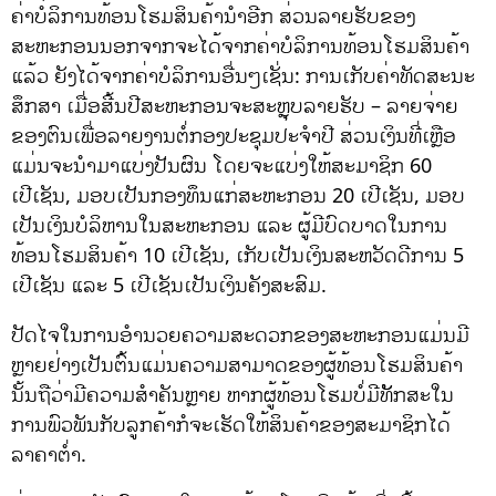
ຄ່າບໍລິການທ້ອນໂຮມສິນຄ້ານຳອີກ ສ່ວນລາຍຮັບຂອງ
ສະຫະກອນນອກຈາກຈະໄດ້ຈາກຄ່າບໍລິການທ້ອນໂຮມສິນຄ້າ
ແລ້ວ ຍັງໄດ້ຈາກຄ່າບໍລິການອື່ນໆເຊັ່ນ: ການເກັບຄ່າທັດສະນະ
ສຶກສາ ເມື່ອສີ້ນປີສະຫະກອນຈະສະຫຼຸບລາຍຮັບ – ລາຍຈ່າຍ
ຂອງຕົນເພື່ອລາຍງານຕໍ່ກອງປະຊຸມປະຈຳປີ ສ່ວນເງິນທີ່ເຫຼືອ
ແມ່ນຈະນຳມາແບ່ງປັນຜົນ ໂດຍຈະແບ່ງໃຫ້ສະມາຊິກ 60
ເປີເຊັນ, ມອບເປັນກອງທຶນແກ່ສະຫະກອນ 20 ເປີເຊັນ, ມອບ
ເປັນເງິນບໍລິຫານໃນສະຫະກອນ ແລະ ຜູ້ມີບົດບາດໃນການ
ທ້ອນໂຮມສິນຄ້າ 10 ເປີເຊັນ, ເກັບເປັນເງິນສະຫວັດດີການ 5
ເປີເຊັນ ແລະ 5 ເປີເຊັນເປັນເງິນຄັງສະສົມ.
ປັດໄຈໃນການອຳນວຍຄວາມສະດວກຂອງສະຫະກອນແມ່ນມີ
ຫຼາຍຢ່າງເປັນຕົ້ນແມ່ນຄວາມສາມາດຂອງຜູ້ທ້ອນໂຮມສິນຄ້າ
ນັ້ນຖືວ່າມີຄວາມສຳຄັນຫຼາຍ ຫາກຜູ້ທ້ອນໂຮມບໍ່ມີທັັກສະໃນ
ການພົວພັນກັບລູກຄ້າກໍຈະເຮັດໃຫ້ສິນຄ້າຂອງສະມາຊິກໄດ້
ລາຄາຕ່ຳ.