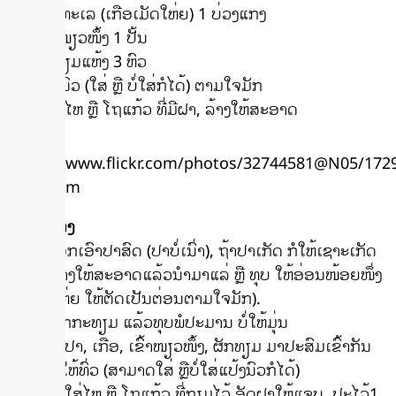
• ເກືອທະເລ (ເກືອເມັດໃຫ່ຍ) 1 ບ່ວງແກງ
• ເຂົ້າໜຽວໜຶ້ງ 1 ປັ້ນ
• ຜັກທຽມແຫ້ງ 3 ຫົວ
• ແປ້ງນົວ (ໃສ່ ຫຼື ບໍ່ໃສ່ກໍໄດ້) ຕາມໃຈມັກ
• ກຽມ ໄຫ ຫຼື ໂຖແກ້ວ ທີ່ມີຝາ, ລ້າງໃຫ້ສະອາດ
flickr.com
ວິທີປຸງແຕ່ງ
1. ເລືອກເອົາປາສົດ (ປາບໍ່ເນົ່າ), ຖ້າປາເກັດ ກໍໃຫ້ເຊາະເກັດ
ອອກ, ລ້າງໃຫ້ສະອາດແລ້ວນຳມາແລ່ ຫຼື ທຸບ ໃຫ້ອ່ອນໜ້ອຍໜຶ່ງ
(ຖ້າໂຕໃຫ່ຍ ໃຫ້ຕັດເປັນຕ່ອນຕາມໃຈມັກ).
2. ປອກກະທຽມ ແລ້ວທຸບພໍປະມານ ບໍ່ໃຫ້ມຸ່ນ
3. ເອົາປາ, ເກືອ, ເຂົ້າໜຽວໜຶ້ງ, ຜັກທຽມ ມາປະສົມເຂົ້າກັນ
ແລ້ວຄົນໃຫ້ທົ່ວ (ສາມາດໃສ່ ຫຼືບໍ່ໃສ່ແປ້ງນົວກໍໄດ້)
4. ເອົາໃສ່ໄຫ ຫຼື ໂຖແກ້ວ ທີ່ກຽມໄວ້ ອັດຝາໃຫ້ແຈບ, ປະໄວ້1