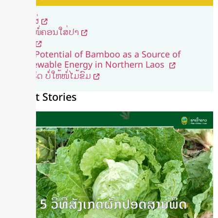
ຕົ້ນໄຜ່
ແຈ່ວໜໍ່ຄອນໃສ່ປາ
ແຈ່ວ
The Potential of Bamboo as a Source of
Renewable Energy in Northern Laos
ວິທີເຮັດ ບໍ່ໃຫ້ໜໍ່ໄມ້ຂົມ
Recent Stories