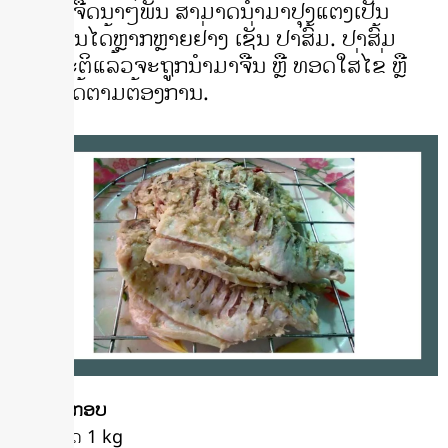
ປານ້ຳຈືດນາໆພັນ ສາມາດນຳມາປຸງແຕ່ງເປັນ
ອາຫານໄດ້ຫຼາກຫຼາຍຢ່າງ ເຊັ່ນ ປາສົ້ມ. ປາສົ້ມ
ປົກກະຕິແລ້ວຈະຖູກນຳມາຈືນ ຫຼື ທອດໃສ່ໄຂ່ ຫຼື
ປີ້ງກໍ່ໄດ້ຕາມຕ້ອງການ.
ເຄື່ອງປະກອບ
• ປາສົດ 1 kg