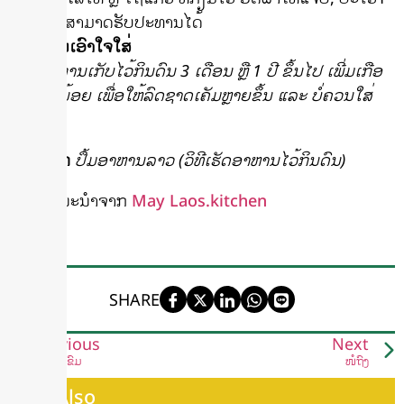
ອາທິດ ກໍ່ສາມາດຮັບປະທານໄດ້
ສິ່ງທີ່ຄວນເອົາໃຈໃສ່
ຖ້າຕ້ອງການເກັບໄວ້ກິນດົນ 3 ເດືອນ ຫຼື 1 ປີ ຂຶ້ນໄປ ເພີ່ມເກືອ
ອີກເລັກນ້ອຍ ເພື່ອໃຫ້ລົດຊາດເຄັມຫຼາຍຂຶ້ນ ແລະ ບໍ່ຄວນໃສ່
ແປ້ງນົວ.
ຂໍ້ມູນຈາກ
ປຶ້ມອາຫານລາວ (ວິທີເຮັດອາຫານໄວ້ກິນດົນ)
ວີດີໂອແນະນຳຈາກ
May Laos.kitchen
SHARE
Previous
Next
ແຈ່ວໜໍ່ຂົມ
ໜໍ່ຖົງ
See Also