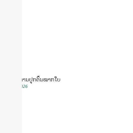
ເຕັກນິກການປູກຕົ້ນໝາກໃບ
July 16, 2026