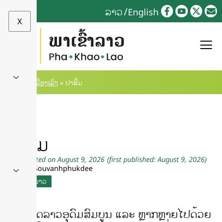
ລາວ
English
X
Home
»
ເລື່ອງເລົ່າ
»
ປາສົ້ມ
ປາສົ້ມ
Last updated on August 9, 2026
(first published: August 9, 2026)
by Andy Souvanhphukdee
ເຮືອນຄົວລາວ
ປະເທດລາວອຸດົມສົມບູນ ແລະ ຫຼາກຫຼາຍໄປດ້ວຍ