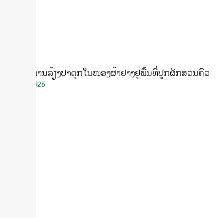
ເຕັກນິກການລ້ຽງປາດຸກໃນໜອງຜ້າຢາງຢູ່ພື້ນທີ່ປູກຜັກສວນຄົວ
July 16, 2026