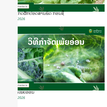
5 ວິທີສັງເກດຜັກປອດສານພິດ ກ່ອນຊື້
August 7, 2026
ວິທີກໍາຈັດເພ້ຍອ່ອນ
August 7, 2026