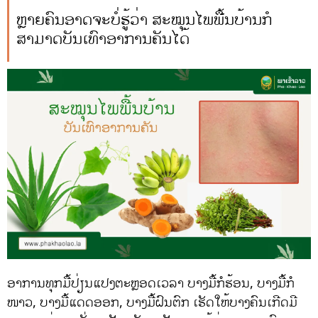
ຫຼາຍຄົນອາດຈະບໍ່ຮູ້ວ່າ ສະໝຸນໄພພື້ນບ້ານກໍ
ສາມາດບັນເທົາອາການຄັນໄດ້
ອາການທຸກມື້ປ່ຽນແປງຕະຫຼອດເວລາ ບາງມື້ກໍຮ້ອນ, ບາງມື້ກໍ
ໜາວ, ບາງມື້ແດດອອກ, ບາງມື້ຝົນຕົກ ເຮັດໃຫ້ບາງຄົນເກີດມີ