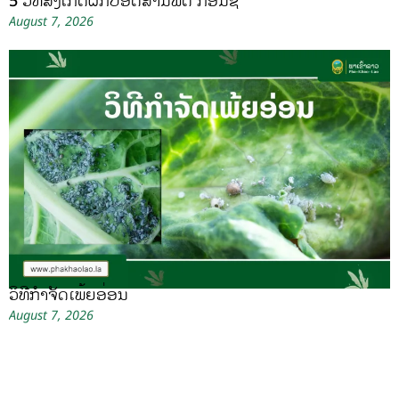
5 ວິທີສັງເກດຜັກປອດສານພິດ ກ່ອນຊື້
August 7, 2026
ວິທີກໍາຈັດເພ້ຍອ່ອນ
August 7, 2026