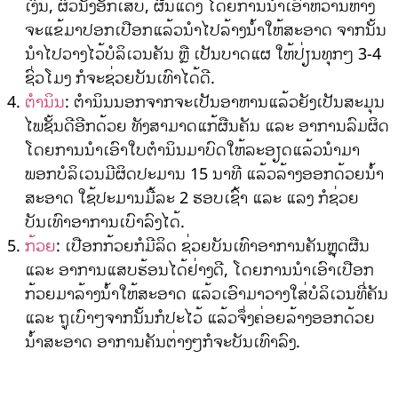
ເງິນ, ຜິວນັງອັກເສບ, ຜືນແດງ ໂດຍການນໍາເອົາຫວ່ານຫາງ
ຈະແຂ້ມາປອກເປືອກແລ້ວນໍາໄປລ້າງນໍ້າໃຫ້ສະອາດ ຈາກນັ້ນ
ນໍາໄປວາງໄວ້ບໍລິເວນຄັນ ຫຼື ເປັນບາດແຜ ໃຫ້ປ່ຽນທຸກໆ 3-4
ຊົ່ວໂມງ ກໍຈະຊ່ວຍບັນເທົາໄດ້ດີ.
ຕໍານິນ
: ຕໍານິນນອກຈາກຈະເປັນອາຫານແລ້ວຍັງເປັນສະມຸນ
ໄພຊັ້ນດີອີກດ້ວຍ ທັງສາມາດແກ້ຜືນຄັນ ແລະ ອາການລົມຜິດ
ໂດຍການນໍາເອົາໃບຕໍານິນມາບົດໃຫ້ລະອຽດແລ້ວນໍາມາ
ພອກບໍລິເວນມີຜິດປະມານ 15 ນາທີ ແລ້ວລ້າງອອກດ້ວຍນໍ້າ
ສະອາດ ໃຊ້ປະມານມື້ລະ 2 ຮອບເຊົ້າ ແລະ ແລງ ກໍຊ່ວຍ
ບັນເທົາອາການເບົາລົງໄດ້.
ກ້ວຍ
: ເປືອກກ້ວຍກໍມີລິດ ຊ່ວຍບັນເທົາອາການຄັນຫຼຸດຜືນ
ແລະ ອາການແສບຮ້ອນໄດ້ຢ່າງດີ, ໂດຍການນໍາເອົາເປືອກ
ກ້ວຍມາລ້າງນໍ້າໃຫ້ສະອາດ ແລ້ວເອົາມາວາງໃສ່ບໍລິເວນທີ່ຄັນ
ແລະ ຖູເບົາໆຈາກນັ້ນກໍປະໄວ້ ແລ້ວຈຶ່ງຄ່ອຍລ້າງອອກດ້ວຍ
ນໍ້າສະອາດ ອາການຄັນຕ່າງໆກໍຈະບັນເທົາລົງ.