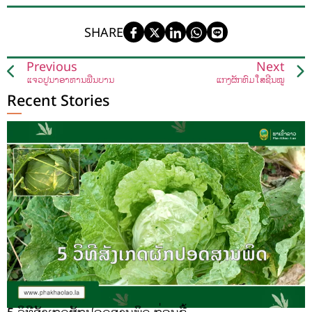
SHARE
Previous
Next
ແຈ່ວປູນາອາຫານພື້ນບ້ານ
ແກງຜັກຫົມໃສ່ຊີ້ນໝູ
Recent Stories