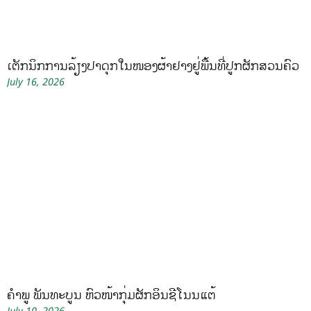
ເຕັກນິກການລ້ຽງປາດຸກໃນໜອງຜ້າຢາງຢູ່ພື້ນທີ່ປູກຜັກສວນຄົວ
July 16, 2026
ຄໍາພູ ພັນທະບູນ ຫົວໜ້າກຸ່ມຜັກອິນຊີໂນນແຕ້
July 10, 2026