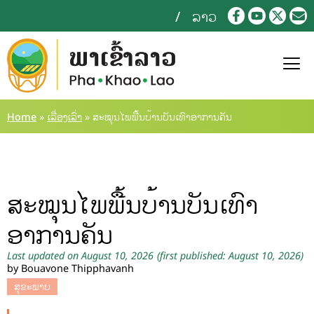
ລາວ
Home
»
ເລື່ອງເລົ່າ
»
ສະໝຸນໄພພື້ນບ້ານບັນເທົາອາການຄັນ
ສະໝຸນໄພພື້ນບ້ານບັນເທົາ
ອາການຄັນ
Last updated on August 10, 2026
(first published: August 10, 2026)
by Bouavone Thipphavanh
ສຸຂະພາບ