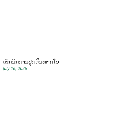
ເຕັກນິກການປູກຕົ້ນໝາກໃບ
July 16, 2026