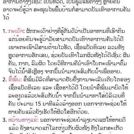
ອາການຕ່າງໆເຊັ່ນ: ເປັນຫວັດ, ເປັນພູມແພ້ຕ່າງໆ ຫຼາຍຄົນ
ອາດຈະບໍ່ຮູ້ວ່າ ສະໝຸນໄພພື້ນບ້ານກໍສາມາດບັນເທົາອາການຄັນ
ໄດ້
ກະເດົາ
: ຜັກກະເດົາຢ່າງທີ່ຮູ້ກັນດີວ່າເປັນອາຫານທີ່ເຮົາກິນ
ແຕ່ນ້ອຍຄົນຈະຮູ້ວ່າມັຍສາມາດບັນເທົາາອາການຄັນໄດ້ດີ
ເພາະກະເພົາມີສານຕ້ານໄວຮັດ, ເຊື້ອແບັດທິເລຍ ລວມທັງ
ຫຼຸດອາການອັກເສບ, ຊ່ວຍບັນເທົາໂລກຜິວໜັງໄດ້ດີເຊັ່ນ: ຜືນ
ຄັນ, ກາກ, ລົມຜິດ ໂດຍວິທີການຄືນໍາເອົາໃບກະເພົາມາຕົ້ມ
ຈົນໄດ້ນໍ້າສີເຫຼືອງ ຈາກນັ້ນນໍາມາປະສົມກັບນໍ້າເພື່ອອາບ.
ຂີ້ໝິ້ນ:
ຂີ້ໝິ່ນມີລິດທີ່ສາມາດຢັບຢັ້ງການຈະເລີນເຕີບໂຕຂອງ
ເຊື້ອແບັດທິເລຍ ແລະ ເຊື້ອຮາໄດ້ດີ ໂດຍນໍາຂີ້ໝິ່ນມາບົດໃຫ້
ລະອຽດແລ້ວປະສົມກັບນໍ້າ ຈາກນັ້ນນໍາມາທາໃສ່ບໍລິເວນທີ່
ຄັນ ປະມານ 15 ນາທີແລ້ວລ້າງອອກ ນອກຈາກຈະຊ່ວຍໃຫ້
ຫາຍຄັນແລ້ວຍັງເຮັດໃຫ້ຜິວໃສອີກດ້ວຍ.
ຫວ້ານຫາງແຂ້:
ນອກຈາກຈະຊ່ວຍບໍາລຸງບາດແຜໃຫ້ຫາຍດີ
ແລ້ວ ຍັງສາມາດແກ້ໂລກກ່ຽວກັບຜິວໜັງ ທັງໂລກສະເກັດ