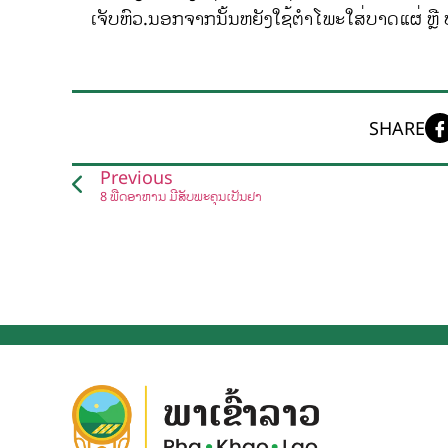
ເຈັບຫົວ.ນອກຈາກນັ້ນຫຍັງໃຊ້ຕໍາໂພະໃສ່ບາດແຜ່ ຫຼື 
SHARE
Previous
8 ພືດອາຫານ ມີສັບພະຄຸນເປັນຢາ