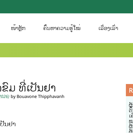
ໜ້າຫຼັກ
ຄົ້ນຫາຄວາມຮູ້ໃໝ່
ເລື່ອງເລົ່າ
ົມ ທີ່ເປັນຢາ
R
 2026)
by Bouavone Thipphavanh
ຜ
ຕ
ເຄ
ໝ
ເປັນຢາ
ຜ
ຜ