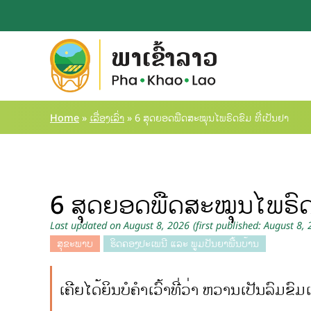
Home
»
ເລື່ອງເລົ່າ
»
6 ສຸດຍອດພືດສະໝຸນໄພຣົດຂົມ ທີ່ເປັນຢາ
6 ສຸດຍອດພືດສະໝຸນໄພຣົດຂ
Last updated on August 8, 2026
(first published: August 8,
ສຸຂະພາບ
ຮິດຄອງປະເພນີ ແລະ ພູມປັນຍາພື້ນບ້ານ
ເຄີຍໄດ້ຍິນບໍຄຳເວົ້າທີ່ວ່າ ຫວານເປັນລົມຂົມ