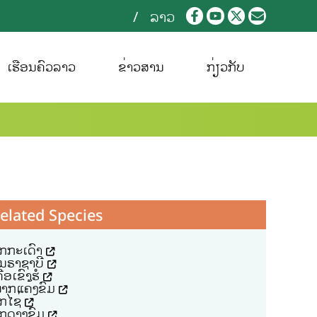
ລາວ
ເຮືອນຄົວລາວ
ຂ່າວສານ
ກ່ຽວກັບ
elated Species
ັກກະເດົາ
ົ້ນຣາຊາບີ
ືອເຂົາຮໍ
າກແຄ້ງຂົມ
ັກໄຊ່
ັກດາງຂົມ