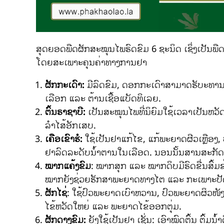
ສຸດຍອດພືດຜັກສະໝຸນໄພຣົດຂົມ 6 ຊະນິດ ເຊິ່ງເປັນພ
ໂດຍສະເພາະຄຸນຄ່າທາງການຢາ
ຜັກກະເດົາ:
ມີລົດຂົມ, ດອກກະເດົາສາມາດຮັບະທານໄ
ເລືອກ ແລະ ຕ້ານເຊື້ອແບັດທິເລຍ.
ຕົ້ນຣາຊາບີ:
ເປັນສະໝຸນໄພທີ່ນິຍົມໃຊ້ເວລາເປັນຫວັດ ຫ
ລຳໄສ້ອັກເສບ.
ເຄືອເຂົາຮໍ:
ໃຊ້ເປັນຢາແກ້ໄຂ, ແກ້ພະຍາດຜີວເຫຼືອງ, 
ຢາລົດລະດັບນໍ້າຕານໃນເລືອດ. ນອນນັ້ນສານສະກັ
ໝາກແຄ້ງຂົມ
: ໝາກສຸກ ແລະ ໝາກດິບມີຣົດຂື່ນສົ້ມ
ໝາກຍັງຊ່ວຍຮັກສາພະຍາດທາງໄຕ ແລະ ກະເພາະປັ
ຜັກໄຊ່
: ໃຊ້ປົວພະຍາດເບົາຫວານ, ປົວພະຍາດຜິວໜັງ
ໄຂ້ຫວັດໃຫຍ່ ແລະ ພະຍາດໄຂ້ອອກຕຸ່ມ.
ຜັກດາງຂົມ:
ຍັງໃຊ້ເປັນຢາ ເຊັ່ນ: ເອົາໝົດຕົ້ນ ຕົ້ມ