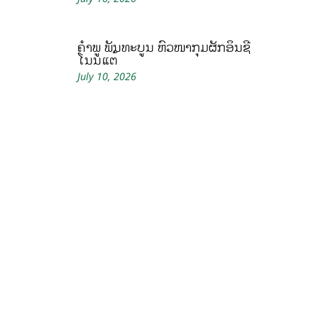
ຄໍາພູ ພັນທະບູນ ຫົວໜ້າກຸ່ມຜັກອິນຊີ
ໂນນແຕ້
July 10, 2026