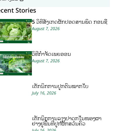
cent Stories
5 ວິທີສັງເກດຜັກປອດສານພິດ ກ່ອນຊື້
August 7, 2026
ວິທີກໍາຈັດເພ້ຍອ່ອນ
August 7, 2026
ເຕັກນິກການປູກຕົ້ນໝາກໃບ
July 16, 2026
ເຕັກນິກການລ້ຽງປາດຸກໃນໜອງຜ້າ
ຢາງຢູ່ພື້ນທີ່ປູກຜັກສວນຄົວ
July 16, 2026