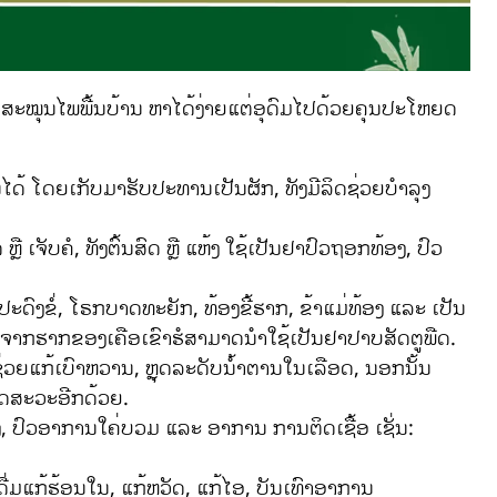
ືດສະໝຸນໄພພື້ນບ້ານ ຫາໄດ້ງ່າຍແຕ່ອຸດົມໄປດ້ວຍຄຸນປະໂຫຍດ
ດ້ ໂດຍເກັບມາຮັບປະທານເປັນຜັກ, ທັງມີລິດຊ່ວຍບໍາລຸງ
ຼື ເຈັບຄໍ, ທັງຕົ້ນສົດ ຫຼື ແຫ້ງ ໃຊ້ເປັນຢາປົວຖອກທ້ອງ, ປົວ
ປະດົງຂໍ່, ໂຣກບາດທະຍັກ, ທ້ອງຂີ້ຮາກ, ຂ້າແມ່ທ້ອງ ແລະ ເປັນ
ດຈາກຮາກຂອງເຄືອເຂົາຮໍສາມາດນຳໃຊ້ເປັນຢາປາບສັດຕູພືດ.
ຊ່ວຍແກ້ເບົາຫວານ, ຫຼຸດລະດັບນ້ຳຕານໃນເລືອດ, ນອກນັ້ນ
ດສະວະອີກດ້ວຍ.
, ປົວອາການໃຄ່ບວມ ແລະ ອາການ ການຕິດເຊື້ອ ເຊັ່ນ:
ນໍ້າດື່ມແກ້ຮ້ອນໃນ, ແກ້ຫວັດ, ແກ້ໄອ, ບັນເທົາອາການ