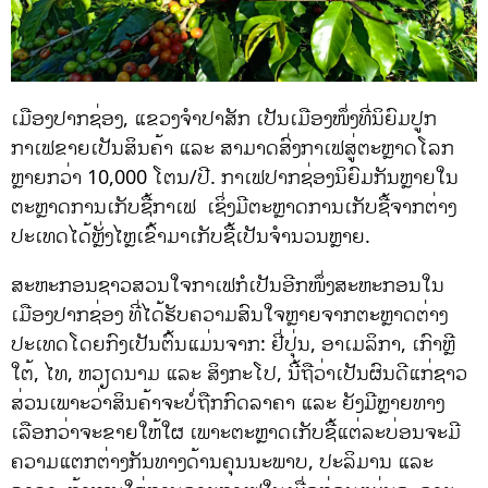
ເມືອງປາກຊ່ອງ, ແຂວງຈຳປາສັກ ເປັນເມືອງໜຶ່ງທີ່ນິຍົມປູກ
ກາເຟຂາຍເປັນສິນຄ້າ ແລະ ສາມາດສົ່ງກາເຟສູ່ຕະຫຼາດໂລກ
ຫຼາຍກວ່າ 10,000 ໂຕນ/ປີ. ກາເຟປາກຊ່ອງນິຍົມກັນຫຼາຍໃນ
ຕະຫຼາດການເກັບຊື້ກາເຟ ເຊິ່ງມີຕະຫຼາດການເກັບຊື້ຈາກຕ່າງ
ປະເທດໄດ້ຫຼັ່ງໄຫຼເຂົ້າມາເກັບຊື້ເປັນຈຳນວນຫຼາຍ.
ສະຫະກອນຊາວສວນໃຈກາເຟກໍເປັນອີກໜຶ່ງສະຫະກອນໃນ
ເມືອງປາກຊ່ອງ ທີ່ໄດ້ຮັບຄວາມສົນໃຈຫຼາຍຈາກຕະຫຼາດຕ່າງ
ປະເທດໂດຍກົງເປັນຕົ້ນແມ່ນຈາກ: ຢີ່ປຸ່ນ, ອາເມລິກາ, ເກົາຫຼີ
ໃຕ້, ໄທ, ຫວຽດນາມ ແລະ ສິງກະໂປ, ນີ້ຖືວ່າເປັນຜົນດີແກ່ຊາວ
ສ່ວນເພາະວ່າສິນຄ້າຈະບໍ່ຖືກກົດລາຄາ ແລະ ຍັງມີຫຼາຍທາງ
ເລືອກວ່າຈະຂາຍໃຫ້ໃຜ ເພາະຕະຫຼາດເກັບຊື້ແຕ່ລະບ່ອນຈະມີ
ຄວາມແຕກຕ່າງກັນທາງດ້ານຄຸນນະພາບ, ປະລິມານ ແລະ