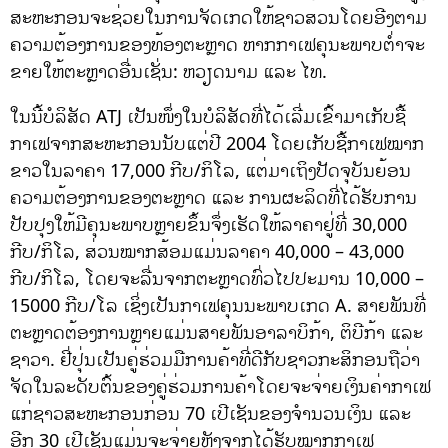
ສະຫະກອນຈະຊ່ວຍໃນການຈັດເກດໃຫ້ຊາວສວນໂດຍອີງຕາມ
ຄວາມຕ້ອງການຂອງທ້ອງຕະຫຼາດ ຫາກກາເຟຄຸນະພາບຕ່ຳຈະ
ຂາຍໃຫ້ຕະຫຼາດອື່ນເຊັ່ນ: ຫວຽດນາມ ແລະ ໄທ.
ໃນນີ້ບໍລິສັດ ATJ ເປັນໜຶ່ງໃນບໍລິສັດທີ່ໄດ້ເລີ່ມເຂົ້າມາເກັບຊື້
ກາເຟຈາກສະຫະກອນນັບແຕ່ປີ 2004 ໂດຍເກັບຊື້ກາເຟໝາກ
ຂາວໃນລາຄາ 17,000 ກີບ/ກິໂລ, ແຕ່ມາເຖິງປັດຈຸບັນຍ້ອນ
ຄວາມຕ້ອງການຂອງຕະຫຼາດ ແລະ ການຜະລິດທີ່ໄດ້ຮັບການ
ປັບປຸງໃຫ້ມີຄຸນະພາບຫຼາຍຂຶ້ນຈຶ່ງເຮັດໃຫ້ລາຄາຢູ່ທີ່ 30,000
ກີບ/ກິໂລ, ສ່ວນໝາກສ້ອມແມ່ນລາຄາ 40,000 – 43,000
ກີບ/ກິໂລ, ໂດຍຈະລື່ນຈາກຕະຫຼາດທົ່ວໄປປະມານ 10,000 –
15000 ກີບ/ໂລ ເຊິ່ງເປັນກາເຟຄຸນນະພາບເກດ A. ສາຍພັນທີ່
ຕະຫຼາດຕ້ອງການຫຼາຍແມ່ນສາຍພັນອາລາບິກ້າ, ຕິບີກ້າ ແລະ
ຊາວາ. ຢີ່ປຸ່ນເປັນຄູ່ຮ່ວມມືການຄ້າທີ່ດີກັບຊາວກະສິກອນຖືວ່າ
ຈັດໃນລະດັບຕົ້ນຂອງຄູ່ຮ່ວມການຄ້າໂດຍຈະຈ່າຍເງິນຄ່າກາເຟ
ແກ່ຊາວສະຫະກອນກ່ອນ 70 ເປີເຊັນຂອງຈຳນວນເງິນ ແລະ
ອີກ 30 ເປີເຊັນແມ່ນຈະຈ່າຍຫຼັງຈາກໄດ້ຮັບໝາກກາເຟ