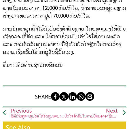
ລ້າງ, ຕາກແຫ້ງ ແລະ ສີ. ການຂາຍກາເຟໝາກສ້ອມສູ່ຕະຫຼາດ
ພາຍໃນແມ່ນລາຄາ 12,000 ກີບ/ກິໂລ, ຖ້າຂາຍອອກສູ່ຕະຫຼາດ
ຕ່າງປະເທດລາຄາຈະຢູ່ທີ່ 70,000 ກີບ/ກິໂລ.
ການຮັກສາລູກຄ້າໄວ້ກໍເປັນສິ່ງສຳຄັນຫຼາຍ ໂດຍສະແດງໃຫ້ເຫັນ
ເຖິງຄວາມຊື່ສັດ ແລະ ໃຫ້ການຮ່ວມມື, ເອົາໃຈໃສ່ການຜະລິດ
ແລະ ການຄັດສັນຄຸນນະພາບ ນີ້ຖືເປັນປັດໄຈຫຼັກໃນການສ້າງ
ຄວາມເຊື່ອໝັ້ນໃຫ້ແກ່ຜູ້ຮັບຊື້ນັ້ນເອງ.
ທີ່ມາ: ເຄືອຄ່າຍຊາວກະສິກອນ
SHARE
Previous
Next
ວິທີເກັບກູ້ສະໝຸນໄພໃຫ້ໄດ້ຄຸນນະພາບຫຼາຍຂຶ້ນ
ປັດໄຈສຳຄັນໃນການປົກປ້ອງອາຊີບຊາວສວນ
See Also