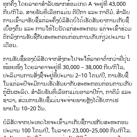
ທຸກຄັ້ງ ໂດຍລາຄາສຳລັບໝາກສ້ອມເກດ A ຈະຢູ່ທີ່ 43,000
ກີບ/ກິໂລ. ສາຍພັນທີ່ເລືອກແມ່ນ ຕີປີກາ ແລະ ກາຕີມໍ. ສຳລັບ
ການເຂົ້າມາຮັບຊື້ແຕ່ລະຄັ້ງບໍລິສັດບໍ່ໄດ້ເຮັດສັນຍາການເກັບຊື້
ເບື້ອງຕົ້ນ ແລະ ການໃຫ້ໂບນັດແກ່ສະຫະກອນ ແຕ່ຈະເຂົ້າຮ່ວມ
ຕົກລົງການຮັບຊື້ກັບສະຫະກອນກ່ອນການເກັບກ່ຽວປະມານ 1
ເດືອນ.
ການຮັບຊື້ຂອງບໍລິສັດຈາກສິງກະໂປຈະໃຫ້ລາຄາຕ່ຳກວ່າຢີ່ປຸ່ນ
ໜ້ອຍໜຶ່ງ ໂດຍລາຄາຈະຢູ່ທີ່ 30,000 – 38,000 ກີບ/ກິໂລ,
ປະລິມານການສັ່ງຊື້ຈະຢູ່ທີ່ປະມານ 2–10 ໂຕນ/ປີ, ການຮັບຊື້
ໃນແຕ່ລະປີຈະມີການເຮັດສັນຍາກັບສະຫະກອນກ່ອນການເກັບ
ກູ້ຜົນຜະລິດ. ສຳລັບພັນທີ່ເລືອກແມ່ນອາລາປີກ້າ, ກາຕີມໍ ແລະ
ຊາວາ, ສ່ວນການຮັບຊື້ແມ່ນຈະຈ່າຍພາຍຫຼັງໄດ້ຮັບກາເຟ
ພາຍໃນ 10–20 ວັນ.
ບໍລິສັດຈາກປະເທດໄທຈະເຂົ້າມາເກັບຊື້ກາເຟກັບສະຫະກອນ
ປະມານ 100 ໂຕນ/ປີ, ໃນລາຄາ 23,000–25,000 ກີບ/ກິໂລ.