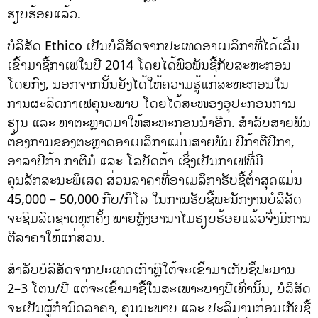
ຮຽບຮ້ອຍແລ້ວ.
ບໍລິສັດ Ethico ເປັນບໍລິສັດຈາກປະເທດອາເມລິກາທີ່ໄດ້ເລີ່ມ
ເຂົ້າມາຊື້ກາເຟໃນປີ 2014 ໂດຍໄດ້ພົວພັນຊື້ກັບສະຫະກອນ
ໂດຍກົງ, ນອກຈາກນັ້ນຍັງໄດ້ໃຫ້ຄວາມຮູ້ແກ່ສະຫະກອນໃນ
ການຜະລິດກາເຟຄຸນະພາບ ໂດຍໄດ້ສະໜອງອຸປະກອນການ
ຮຽນ ແລະ ຫາຕະຫຼາດມາໃຫ້ສະຫະກອນນຳອີກ. ສຳລັບສາຍພັນ
ຕ້ອງການຂອງຕະຫຼາດອາເມລິກາແມ່ນສາຍພັນ ປີກ້າຕີປີກາ,
ອາລາປີກ້າ ກາຕີມໍ ແລະ ໂລບັດຕ້າ ເຊິ່ງເປັນກາເຟທີ່ມີ
ຄຸນລັກສະນະພິເສດ ສ່ວນລາຄາທີ່ອາເມລິກາຮັບຊື້ຕ່ຳສຸດແມ່ນ
45,000 – 50,000 ກີບ/ກິໂລ ໃນການຮັບຊື້ພະນັກງານບໍລິສັດ
ຈະຊິມລົດຊາດທຸກຄັ້ງ ພາຍຫຼັງອານາໄມຮຽບຮ້ອຍແລ້ວຈຶ່ງມີການ
ຕີລາຄາໃຫ້ແກ່ສວນ.
ສຳລັບບໍລິສັດຈາກປະເທດເກົາຫຼີໃຕ້ຈະເຂົ້າມາເກັບຊື້ປະມານ
2–3 ໂຕນ/ປີ ແຕ່ຈະເຂົ້າມາຊື້ໃນສະເພາະບາງປີເທົ່ານັ້ນ, ບໍລິສັດ
ຈະເປັນຜູ້ກຳນົດລາຄາ, ຄຸນນະພາບ ແລະ ປະລິມານກ່ອນເກັບຊື້