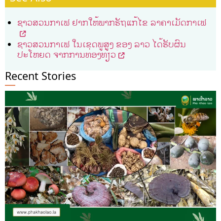
ຊາວສວນກາເຟ ຢາກໃຫ້ພາກຣັຖແກ້ໄຂ ລາຄາເມັດກາເຟ
ຊາວສວນກາເຟ ໃນເຂດພູສູງ ຂອງ ລາວ ໄດ້ຮັບຜົນ
ປະໂຫຍດ ຈາກການທ່ອງທ່ຽວ
Recent Stories