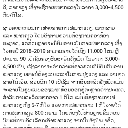
ດີ, ລາຄາສູງ ເຊິ່ງຈະຊື້ກາເຟໝາກແດງໃນລາຄາ 3,000–4,500
ກີບ/ກິໂລ.
ຊາວສະຫະກອນກາເຟຈະຂາຍກາເຟໝາກແດງ, ໝາກຂາວ
ແລະ ໝາກຂຽວ ໂດຍອີງຕາມຄວາມຕ້ອງການຂອງທ້ອງ
ຕະຫຼາດ, ແຕ່ສ່ວນຫຼາຍຈະນິຍົມຂາຍເປັນກາເຟໝາກແດງ ເຊິ່ງ
ໄລຍະປີ 2018–2019 ສາມາດຂາຍໄດ້ເຖິງ 11,000 ໂຕນ ຫຼື
ປະມານ 90 ເປີເຊັນຂອງຜົນຜະລິດທັງໝົດ ໃນລາຄາ 3,000–
4,500 ກີບ, ເຖິງລາຄາຈະຕ່ຳກວ່າແຕ່ຊາວສວນກໍນິຍົມກັນຂາຍ
ໝາກແດງ ເພາະບໍ່ຕ້ອງເສຍເວລາໃນການປຸງແຕ່ງ ແລະ ສາມາດ
ຂາຍໄດ້ເລີຍ, ສ່ວນອີກ 10 ເປີເຊັນ ຈາກຜົນຜະລິດທັງໝົດແມ່ນ
ຈະຂາຍໃນຮູບແບບຂອງໝາກສ້ອມອອກສູ່ຕະຫຼາດຕ່າງປະເທດ,
ສຳລັບການຜະລິດໝາກຂາວ 1 ກິໂລ ແມ່ນຕ້ອງການກາເຟ
ໝາກແດງເຖິງ 5-7 ກິໂລ ແລະ ກາເຟໝາກຂາວ 1 ກິໂລຈະໄດ້
ກາເຟໝາກຂຽວ 800 ກຣາມ ໂດຍຕ້ອງໄດ້ຜ່ານຫຼາຍຂັ້ນຕອນ
ນັບແຕ່ການຄັດເລືອກເອົາໝາກແດງ ຈາກນັ້ນຈຶ່ງນຳມາອິ້ວ,