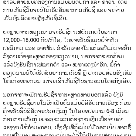
ສຳລັບສາຍພັນທີ່ຕ້ອງການແມ່ນພັນຕີປິກ້າ ແລະ ຊາວາ, ໂດຍ
ການເກັບຊື້ນັ້ນຈະບໍ່ໄດ້ເຮັດສັນຍາການເກັບຊື້ ແລະ ຈະຈ່າຍ
ເປັນເງິນສົດພາຍຫຼັງເກັບຊື້ເລີຍ.
ຕະຫຼາດຈາກຫວຽດນາມຈະຮັບຊື້ກາເຟຕົກເກດໃນລາຄາ
12,000–18,000 ກີບ/ກິໂລ, ໂດຍຈະຮັບຊື້ແບບບໍ່ຈຳກັດ
ປະລິມານ ແລະ ສາຍພັນ. ສຳລັບລາຄາໃນແຕ່ລະປີແມ່ນຈະຂຶ້ນ
ລົງຕາມທ້ອງຕະຫຼາດຂອງຫວຽດນາມ, ນອກຈາກໝາກສ້ອມ
ແລ້ວຍັງຮັບຊື້ກາເຟໝາກດຳ ແລະ ໝາກແດງນຳອີກ. ພໍ່ຄ້າ
ຫວຽດນາມບໍໄດ້ເຮັດສັນຍາການເກັບຊື້ ຫຼື ປະກອບສ່ວນສົ່ງເສີມ
ໃຫ້ແກ່ສະຫະກອນ ແຕ່ຈະເຂົ້າເກັບຊື້ກັບຊາວສວນໂດຍກົງເລີຍ.
ນອກຈາກຈະມີການຮັບຊື້ຈາກຕະຫຼາດພາຍນອກແລ້ວ ຍັງມີ
ຕະຫຼາດຮັບຊື້ພາຍໃນອີກເປັນຕົ້ນແມ່ນບໍລິສັດດາວເຮືອງ: ກ່ອນ
ທີ່ຈະຮັບຊື້ບໍລິສັດຈະປ່ອຍເງິນກູ້ ໃນໄລຍະປະມານ 6-8 ເດືອນ
ກ່ອນການເກັບກູ້ ເພາະຊາວສວນຕ້ອງການເງິນເພື່ອຈ່າຍຄ່າ
ແຮງງານໃຫ້ກຳມະກອນ, ເຊິ່ງເງິນທີ່ກູ້ແມ່ນບໍ່ມີດອກເບ້ຍ ຫາກຊື້
ກາເຟໃນນາມສະຫະກອນແມ່ນຈະໄລ່ໃຫ້ເປັນກາເຟຄຸນນະພາບ