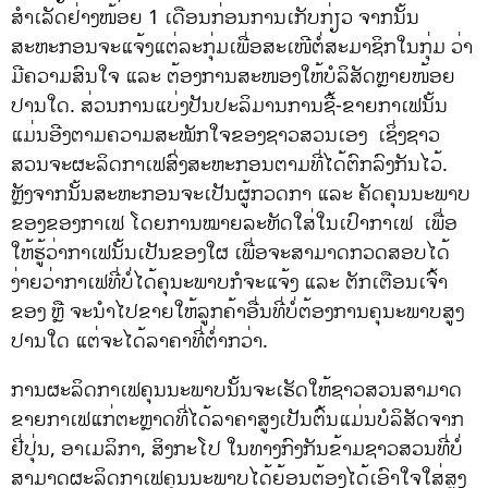
ສຳເລັດຢ່າງໜ້ອຍ 1 ເດືອນກ່ອນການເກັບກ່ຽວ ຈາກນັ້ນ
ສະຫະກອນຈະແຈ້ງແຕ່ລະກຸ່ມເພື່ອສະເໜີຕໍ່ສະມາຊິກໃນກຸ່ມ ວ່າ
ມີຄວາມສົນໃຈ ແລະ ຕ້ອງການສະໜອງໃຫ້ບໍລິສັດຫຼາຍໜ້ອຍ
ປານໃດ. ສ່ວນການແບ່ງປັນປະລິມານການຊື້-ຂາຍກາເຟນັ້ນ
ແມ່ນອີງຕາມຄວາມສະໝັກໃຈຂອງຊາວສວນເອງ ເຊິ່ງຊາວ
ສວນຈະຜະລິດກາເຟສົ່ງສະຫະກອນຕາມທີ່ໄດ້ຕົກລົງກັນໄວ້.
ຫຼັງຈາກນັ້ນສະຫະກອນຈະເປັນຜູ້ກວດກາ ແລະ ຄັດຄຸນນະພາບ
ຂອງຂອງກາເຟ ໂດຍການໝາຍລະຫັດໃສ່ໃນເປົາກາເຟ ເພື່ອ
ໃຫ້ຮູ້ວ່າກາເຟນັ້ນເປັນຂອງໃຜ ເພື່ອຈະສາມາດກວດສອບໄດ້
ງ່າຍວ່າກາເຟທີ່ບໍ່ໄດ້ຄຸນະພາບກໍຈະແຈ້ງ ແລະ ຕັກເຕືອນເຈົ້າ
ຂອງ ຫຼື ຈະນຳໄປຂາຍໃຫ້ລູກຄ້າອື່ນທີ່ບໍ່ຕ້ອງການຄຸນະພາບສູງ
ປານໃດ ແຕ່ຈະໄດ້ລາຄາທີ່ຕ່ຳກວ່າ.
ການຜະລິດກາເຟຄຸນນະພາບນັ້ນຈະເຮັດໃຫ້ຊາວສວນສາມາດ
ຂາຍກາເຟແກ່ຕະຫຼາດທີ່ໄດ້ລາຄາສູງເປັນຕົ້ນແມ່ນບໍລິສັດຈາກ
ຢີ່ປຸ່ນ, ອາເມລິກາ, ສິງກະໂປ ໃນທາງກົງກັນຂ້າມຊາວສວນທີ່ບໍ່
ສາມາດຜະລິດກາເຟຄຸນນະພາບໄດ້ຍ້ອນຕ້ອງໄດ້ເອົາໃຈໃສ່ສູງ