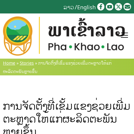
Skip
ລາວ
English
to
content
Home
»
Stories
»
ການຈັດຕັ້ງທີ່ເຂັ້ມແຂງຊ່ວຍເພີ່ມຕະຫຼາດໃຫ້ແກ່
ຜະລິດຕະພັນຫຼາຍຂຶ້ນ
ການຈັດຕັ້ງທີ່ເຂັ້ມແຂງຊ່ວຍເພີ່ມ
ຕະຫຼາດໃຫ້ແກ່ຜະລິດຕະພັນ
ຫຼາຍຂຶ້ນ