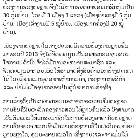
ຕ້ອງການຂອງຕະຫຼາດຈຶ່ງໄດ້ມີການຂະຫຍາຍສະມາຊິກກຸ່ມເປັນ
30 ກຸ່ມບ້ານ, ໂດຍມີ 3 ເມືອງ 3 ແຂວງ (ເມືອງທ່າແຕງມີ 5 ກຸ່ມ
ບ້ານ, ເມືອງເລົ່າງາມມີ 5 ໝູ່ບ້ານ, ເມືອງປາກຊ່ອງມີ 20 ໝູ່
ບ້ານ).
ເນື່ອງຈາກຕະຫຼາດໃນຕ່າງປະເທດມີຄວາມຕ້ອງການຫຼາຍຂຶ້ນ
ມາຮອດປີ 2013 ຈຶ່ງໄດ້ຈົດທະບຽນເປັນສະຫະກອນຊາວສວນ
ໃຈກາເຟ ດັ່ງນັ້ນຈຶ່ງໄດ້ມີການຂະຫຍາຍສະມາຊິກ ແລະ
ຈົດທະບຽນອາກອນເພື່ອໃຫ້ສາມາດສົ່ງສິນຄ້າອອກຕ່າງປະເທດ
ໄດ້ໂດຍມີພະແນກອຸດສາຫະກຳການຄ້າ, ຫ້ອງການກະສິກຳ
ແລະ ປ່າໄມ້ເມືອງປາກຊ່ອງເປັນຜູ້ນຳພາການສ້າງຕັ້ງ.
ການສ້າງຕັ້ງເປັນສະຫະກອນນອກຈາກຈະຊ່ວຍເພີ່ມຕະຫຼາດ
ການຮັບຊື້ຜົນຜະລິດຂອງຊາວສວນໃຫ້ຫຼາຍຂຶ້ນແລ້ວ ຍັງສາມາດ
ເປັນຕົວແທນໃຫ້ແກ່ສະມາຊິກໃນການຕໍ່ລອງລາຄາກັບຕະຫຼາດ
ການຊື້ຂາຍວ່າ ພວກເຂົາມີຄວາມຕ້ອງການຊື້ໃນປະລິມານໜ້ອຍ
ຫຼາຍພຽງໃດ, ຄຸນນະພາບແນວໃດ ເຊິ່ງການເຈລະຈາແມ່ນໃຫ້