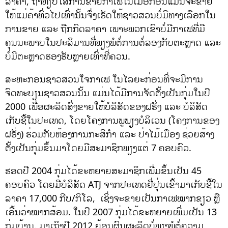
ລາຄາ, ຖ້າທຽບໃສ່ການຂາຍກາເຟໃນເມື່ອກ່ອນແມ່ນຈະຂາຍ
ໃຫ້ແມ່ຄ້າທົ່ວໄປເທົ່ານັ້ນຈຶ່ງເຮັດໃຫ້ຊາວສວນບໍ່ມີທາງເລືອກໃນ
ການຂາຍ ແລະ ຖືກກົດລາຄາ ເພາະພວກເຂົາບໍ່ມີກາເຟທີ່ມີ
ຄຸນນະພາບໃນປະລິມານທີ່ພຽງພໍຕໍ່ການຕໍ່ລອງກັບຕະຫຼາດ ແລະ
ບໍ່ມີຕະຫຼາດຮອງຮັບຫຼາຍເທົ່າທີ່ຄວນ.
ສະຫະກອນຊາວສວນໃຈກາເຟ ໃນໄລຍະກ່ອນທີ່ຈະມີການ
ຈົດທະບຽນຊາວສວນນັ້ນ ແມ່ນໄດ້ມີການຈັດຕັ້ງເປັນກຸ່ມໃນປີ
2000 ເພື່ອຜະລິດສົ່ງຂາຍໃຫ້ບໍລິສັດຂອງຝຣັ່ງ ແລະ ບໍລິສັດ
ເກັບຊື້ໃນປະເທດ, ໂດຍໂຄງການພູພຽງບໍລິເວນ (ໂຄງການຂອງ
ຝຣັ່ງ) ຮ່ວມກັບຫ້ອງການກະສິກຳ ແລະ ປ່າໄມ້ເມືອງ ຊ່ວຍສ້າງ
ຕັ້ງເປັນກຸ່ມຂຶ້ນມາໂດຍມີສະມາຊິກພຽງແຕ່ 7 ຄອບຄົວ.
ຮອດປີ 2004 ກຸ່ມໄດ້ຂະຫຍາຍສະມາຊິກເພີ່ມຂຶ້ນເປັນ 45
ຄອບຄົວ ໂດຍມີບໍລິສັດ ATJ ຈາກປະເທດຢີ່ປຸ່ນເຂົ້າມາເກັບຊື້ໃນ
ລາຄາ 17,000 ກີບ/ກິໂລ, ເຊິ່ງຈະຂາຍເປັນກາເຟໝາກຂຽວ ຫຼື
ເອີ້ນວ່າໝາກສ້ອມ. ໃນປີ 2007 ກຸ່ມໄດ້ຂະຫຍາຍເພີ່ມເປັນ 13
ກຸ່ມບ້ານ. ມາເຖິງປີ 2012 ຍ້ອນຜົນຜະລິດບໍ່ພຽງພໍຕໍ່ຄວາມ