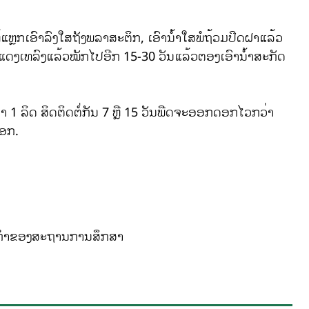
ຫຼກເອົາລົງໃສຖັງພລາສະຕິກ, ເອົານໍ້າໃສພໍຖ້ວມປິດຝາແລ້ວ
າຍແດງເທລົງແລ້ວໝັກໄປອີກ 15-30 ວັນແລ້ວຕອງເອົານ້ໍາສະກັດ
1 ລິດ ສິດຕິດຕໍ່ກັນ 7 ຫຼື 15 ວັນພືດຈະອອກດອກໄວກວ່າ
ດອກ.
ະສິກໍາຂອງສະຖານການສຶກສາ