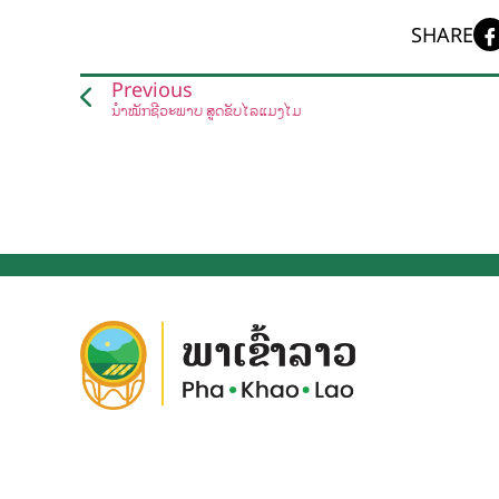
SHARE
Previous
ນໍ້າໝັກຊີວະພາບ ສູດຂັບໄລ່ແມງໄມ້