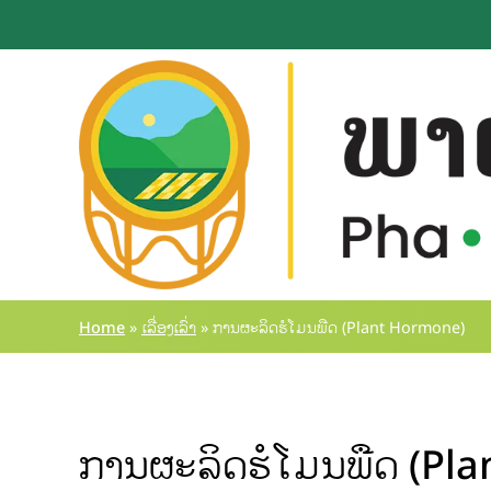
Home
»
ເລື່ອງເລົ່າ
»
ການຜະລິດຮໍໂມນພືດ (Plant Hormone)
ການຜະລິດຮໍໂມນພືດ (Pl