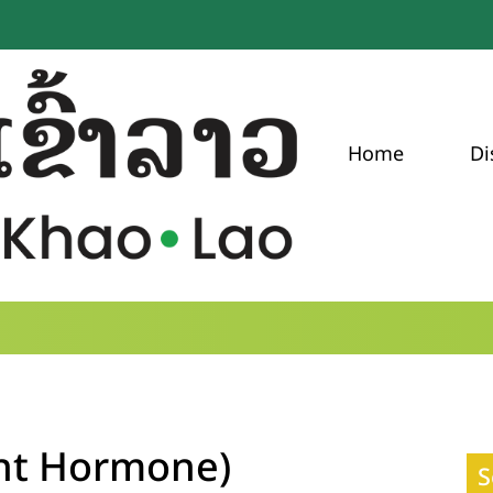
Home
Di
ant Hormone)
S