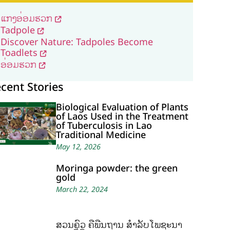
ແກງອ່ອມຮວກ
Tadpole
Discover Nature: Tadpoles Become
Toadlets
ອ່ອມຮວກ
cent Stories
Biological Evaluation of Plants
of Laos Used in the Treatment
of Tuberculosis in Lao
Traditional Medicine
May 12, 2026
Moringa powder: the green
gold
March 22, 2024
ສວນຄົວ ຄືພື້ນຖານ ສໍາລັບໂພຊະນາ