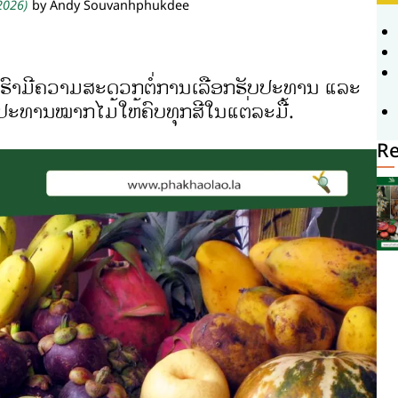
 2026)
by Andy Souvanhphukdee
້ເຮົາມີຄວາມສະດວກຕໍ່ການເລືອກຮັບປະທານ ແລະ
ປະທານໝາກໄມ້ໃຫ້ຄົບທຸກສີໃນແຕ່ລະມື້.
Re