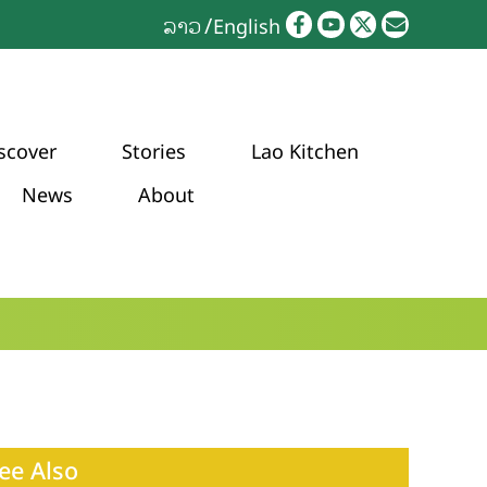
ລາວ
English
scover
Stories
Lao Kitchen
News
About
ee Also