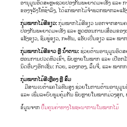
ອານຸມູນອິດສະຫຼະຊ່ວຍປ້ອງກັນພະຍາດມະເຮັງ ແລະ ກາ
ຂອງຈຸລັງໃຫ້ຊ້າລົງ, ໄດ້ແກ່ໝາກໄມ້ຈຳພວກໝາກລະແຊັ
ກຸ່ມໝາກໄມ້ສີຂຽວ:
ກຸ່ມໝາກໄມ້ສີຂຽວ ນອກຈາກສານຄລໍໂ
ປ້ອງກັນພະຍາດມະເຮັງ ແລະ ຫຼຸດຜ່ອນການເສື່ອມຂ
ແຊັງຂຽວ, ຊົມພູ່ຂຽວ, ກະທັນ, ແອັບເປິ່ນຂຽວ ແລະ ໝາ
ກຸ່ມໝາກໄມ້ສີຂາວ ຫຼື ນ້ຳຕານ:
ຊ່ວຍຕ້ານອານຸມູນອິດສ
ຜ່ອນການປວດຫົວເຂົ່າ, ພົບຫຼາຍໃນໝາກ ແລະ ເປືອກມັງ
ນິດອື່ນໆອີກເຊັ່ນ: ກ້ວຍ, ລອງກອງ, ລິ້ນຈີ່, ແລະ ໝາກກ
ກຸ່ມໝາກໄມ້ສີເຫຼືອງ ຫຼື ສົ້ມ
ມີສານເບຕ້າແຄໂລທີນສູງ ຊ່ວຍໃນການຕ້ານອານຸມູນອ
ແລະ ເພີ່ມລະບົບພູມຄຸ້ມກັນ ພົບຫຼາຍໃນໝາກມ່ວງສຸກ
ຂໍ້ມູນຈາກ
ປຶ້ມຄຸນຄ່າທາງໂພຊະນາການໃນໝາກໄມ້