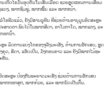
ນເກີດໄຂມັນອຸດຕັນໃນເສັ້ນເລືອດ ຊ່ວຍຫຼຸດຜ່ອນການເສື່ອມ
ງແດງ, ໝາກຊົມພູ່, ໝາກໝັ້ນ ແລະ ໝາກຫວ້າ.
ຣຟິວແລ້ວ, ຍັງມີສານລູທີນ ທີ່ຊ່ວຍຕ້ານອານຸມູນອິດສະຫຼະ
ອງປະສາດຕາ ພົບໄດ້ໃນໝາກສີດາ, ອາໂວກາໂດ, ໝາກແຕງ, ລະ
ກກອກນ້ຳ.
ະຫຼະ ລົດການແບ່ງໂຕຂອງຈຸລັງມະເຮັງ, ຕ້ານການອັກເສບ, ຫຼຸດ
ຄຸດ, ສີດາ, ແອັບເປິ່ນ, ມັງກອນຂາວ ແລະ ຍັງມີໝາກໄມ້ຊະ
ະທັນ.
ິດສະຫຼະ ປ້ອງກັນພະຍາດມະເຮັງ ຊ່ວຍຕ້ານການອັກເສບ
, ໝາກກອກສຸກ, ໝາກກ້ວຍ, ແລະ ໝາກນັດເປັນຕົ້ນ.