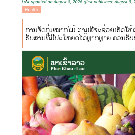
Last updated on August 8, 2026
(first published: August 8,
Health
ການຈັດກຸ່ມໝາກໄມ້ ຕາມສີຈະຊ່ວຍເຮັດໃຫ
ຮັບສານທີ່ມີປະໂຫຍດໄດ້ຫຼາກຫຼາຍ ຄວນຮັບ