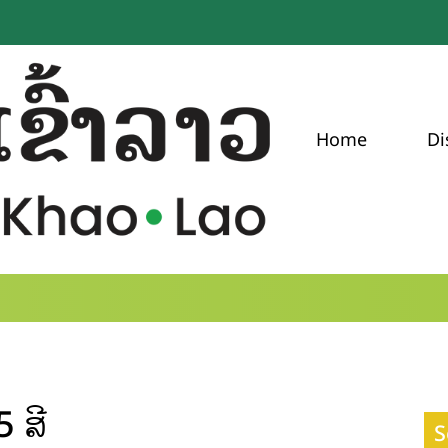
Home
Di
 ສີ
S