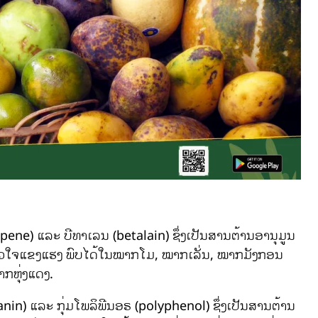
pene) ແລະ ບີທາເລນ (betalain) ຊຶ່ງເປັນສານຕ້ານອານຸມູນ
ຫົວໃຈແຂງແຮງ ພົບໄດ້ໃນໝາກໂມ, ໝາກເລັ່ນ, ໝາກມັງກອນ
ກຫຸ່ງແດງ.
n) ແລະ ກຸ່ມໂພລິພີນອຣ (polyphenol) ຊຶ່ງເປັນສານຕ້ານ