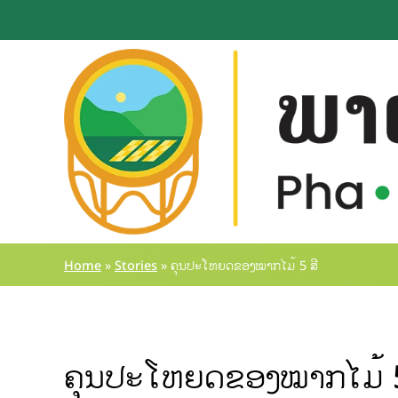
Home
»
Stories
»
ຄຸນປະໂຫຍດຂອງໝາກໄມ້ 5 ສີ
ຄຸນປະໂຫຍດຂອງໝາກໄມ້ 5