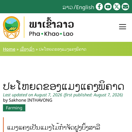
ລາວ
English
Home
»
ເລື່ອງເລົ່າ
»
ປະໂຫຍດຂອງແມງແຄງພິຄາດ
ປະໂຫຍດຂອງແມງແຄງພິຄາດ
Last updated on August 7, 2026
(first published: August 7, 2026)
by Sakhone INTHAVONG
Farming
ແມງແຄງເປັນແມງໄມ້ກຳຈັດຝູງບົ້ງສາລີ