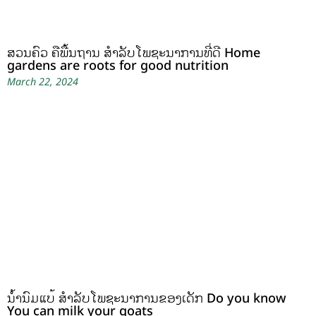
ສວນຄົວ ຄືພື້ນຖານ ສໍາລັບໂພຊະນາການທີ່ດີ Home
gardens are roots for good nutrition
March 22, 2024
ນໍ້ານົມແບ້ ສຳລັບໂພຊະນາການຂອງເດັກ Do you know
You can milk your goats