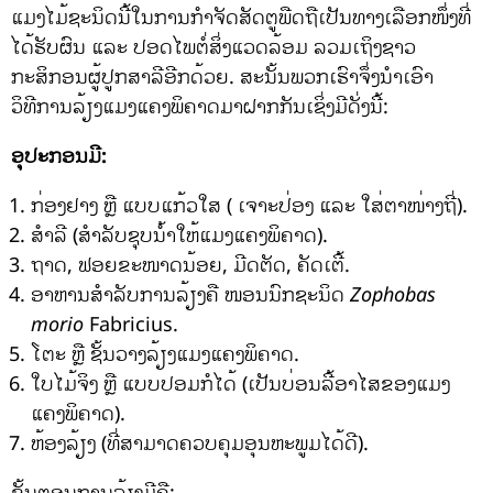
ແມງໄມ້ຊະນິດນີ້ໃນການກຳຈັດສັດຕູພືດຖືເປັນທາງເລືອກໜຶ່ງທີ່
ໄດ້ຮັບຜົນ ແລະ ປອດໄພຕໍ່ສິ່ງແວດລ້ອມ ລວມເຖິງຊາວ
ກະສິກອນຜູ້ປູກສາລີອີກດ້ວຍ. ສະນັ້ນພວກເຮົາຈຶ່ງນຳເອົາ
ວິທີການລ້ຽງແມງແຄງພິຄາດມາຝາກກັນເຊິ່ງມີດັ່ງນີ້:
ອຸປະກອນມີ:
ກ່ອງຢາງ ຫຼື ແບບແກ້ວໃສ ( ເຈາະປ່ອງ ແລະ ໃສ່ຕາໜ່າງຖີ່).
ສຳລີ (ສຳລັບຊຸບນ້ຳໃຫ້ແມງແຄງພິຄາດ).
ຖາດ, ຟອຍຂະໜາດນ້ອຍ, ມີດຕັດ, ຄັດເຕີ້.
ອາຫານສຳລັບການລ້ຽງຄື ໜອນນົກຊະນິດ
Zophobas
morio
Fabricius.
ໂຕະ ຫຼື ຊັ້ນວາງລ້ຽງແມງແຄງພິຄາດ.
ໃບໄມ້ຈິງ ຫຼື ແບບປອມກໍໄດ້ (ເປັນບ່ອນລີ້ອາໄສຂອງແມງ
ແຄງພິຄາດ).
ຫ້ອງລ້ຽງ (ທີ່ສາມາດຄວບຄຸມອຸນຫະພູມໄດ້ດີ).
ຂັ້ນຕອນການລ້ຽງມີຄື: