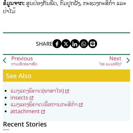
ຂໍ້ມູນຈາກ:
ສູນປ້ອງກັນພືດ, ກົມປູກຝັງ, ກະຊວງກະສິກຳ ແລະ
ປ່າໄມ້
SHARE
Previous
Next
ການເຮັດຫຍ້າໝັກ
ໄໝ ແມ່ນຫຍັງ?
See Also
ແມງແຄງພິຄາດ(ພາສາໄທ)
insects
ແມງແຄງພິຄາດເພື່ອການກະສິກຳ
attachment
Recent Stories