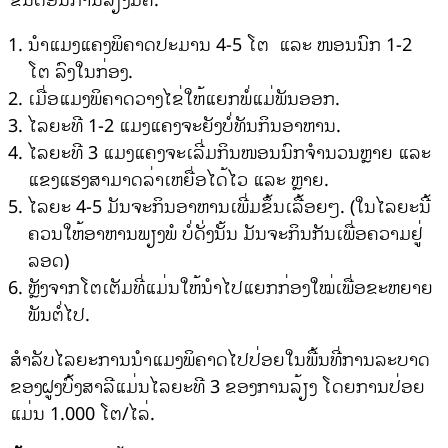
ນຳແມງແຄງພິຄາດປະມານ 4-5 ໂຕ ແລະ ໜອນນົກ 1-2
ໂຕ ລົງໃນກ່ອງ.
ເມື່ອແມງພິຄາດວາງໄຂ່ໃຫ້ແຍກພໍ່ແມ່ພັນອອກ.
ໄລຍະທີ 1-2 ແມງແຄງຈະຍັງບໍ່ທັນກິນອາຫານ.
ໄລຍະທີ 3 ແມງແຄງຈະເລີ່ມກິນໜອນນົກຈຳນວນຫຼາຍ ແລະ
ແຂງແຮງສາມາດລ່າເຫຍື່ອໄດ້ໄວ ແລະ ຫຼາຍ.
ໄລຍະ 4-5 ມັນຈະກິນອາຫານເພີ່ມຂຶ້ນເລື້ອຍໆ. (ໃນໄລຍະນີ້
ຄວນໃຫ້ອາຫານພຽງພໍ ບໍ່ດັ່ງນັ້ນ ມັນຈະກິນກັນເພື່ອຄວາມຢູ່
ລອດ)
ຫຼັງຈາກໂຕເຕັມທີ່ແມ່ນໃຫ້ນຳໄປແຍກກ່ອງໃໝ່ເພື່ອຂະຫຍາຍ
ພັນຕໍ່ໄປ.
ສຳລັບໄລຍະການນຳແມງພິຄາດໄປປ່ອຍໃນພື້ນທີ່ການລະບາດ
ຂອງຝູງບົ້ງສາລີແມ່ນໄລຍະທີ 3 ຂອງການລ້ຽງ ໂດຍການປ່ອຍ
ແມ່ນ 1.000 ໂຕ/ໄລ່.