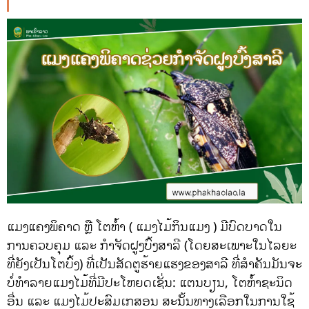
ແມງແຄງພິຄາດ ຫຼື ໂຕຫ້ຳ ( ແມງໄມ້ກິນແມງ ) ມີບົດບາດໃນ
ການຄວບຄຸມ ແລະ ກຳຈັດຝູງບົ້ງສາລີ (ໂດຍສະເພາະໃນໄລຍະ
ທີ່ຍັງເປັນໂຕບົ້ງ) ທີ່ເປັນສັດຕູຮ້າຍແຮງຂອງສາລີ ທີ່ສຳຄັນມັນຈະ
ບໍ່ທຳລາຍແມງໄມ້ທີ່ມີປະໂຫຍດເຊັ່ນ: ແຕນບຽນ, ໂຕຫ້ຳຊະນິດ
ອື່ນ ແລະ ແມງໄມ້ປະສົມເກສອນ ສະນັ້ນທາງເລືອກໃນການໃຊ້