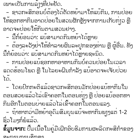
ເພາະເປັນການລ້ຽງທີ່ປະຢັດ.
– ຊາວກະສິກອນບໍ່ຕ້ອງໄດ້ຕັດຫຍ້າມາໃຫ້ແບ້ກິນ, ການປ່ອຍ
ໃຫ້ຊອກຫາກິນອາດປ່ອຍໃນສວນຜັກຫຼັງຈາກການເກັບກ່ຽວ ຫຼື
ອາດຈະປ່ອຍໃຫ້ກິນຕາມສວນຢາງ.
– ນີ້ກໍ່ຍ້ອນວ່າ: ແບ້ສາມາດກິນຫຍ້າໄດ້ຫຼາຍ
– ຕ້ອງລະວັງຢ່າໃຫ້ທໍາລາຍຜົນລະປູກຂອງທ່ານ ຫຼື ຜູ້ອື່ນ. ທັງ
ນີ້ກໍຍ້ອນວ່າ: ແບ້ສາມາດກິນຫຍ້າໄດ້ຫຼາຍຊະນິດ.
– ການປ່ອຍແບ້ຊອກຫາອາຫານກິນບໍ່ຄວນປ່ອຍໃນເວລາ
ແດດຮ້ອນໂພດ ຫຼື ໃນໄລຍະຝົນກໍາລັງ ແບ້ອາດຈະເຈັບປ່ວຍ
ໄດ້.
– ໂດຍປົກກະຕິແລ້ວຊາວກະສິກອນມັກປ່ອຍແບ້ຫາກິນໃນ
ຕອນສວຍແລ້ວໄລ່ເຂົາຄອກໃນຕອນທ່ຽງ ຫຼື ປ່ອຍແບ້ອອກຫາ
ກິນອີກໃນຕອນບ່າຍແລ້ວໄລ່ເຂົ້າຄອກໃນຕອນແລງ.
– ຖ້າຫາກວ່າມີຫຍ້າອຸດົມສົມບຸນແບ້ຈະຫາກິນພຽງແຕ່ 1-2
ຊົ່ວໂມງກໍ່ພໍແລ້ວ.
ຂໍ້ມູນຈາກ:
ປື້ມເນື້ອໃນຄູ່ມືເຝິກອົບຮົມການຜະລິດກະສິກໍາຂອງ
ສະຖານການສຶກສາ