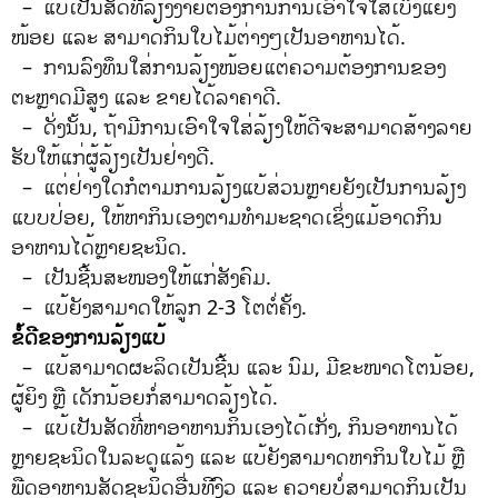
– ແບ້ເປັນສັດທີ່ລ້ຽງງ່າຍຕ້ອງການການເອົາໃຈໃສ່ເບິ່ງແຍງ
ໜ້ອຍ ແລະ ສາມາດກິນໃບໄມ້ຕ່າງໆເປັນອາຫານໄດ້.
– ການລົງທຶນໃສ່ການລ້ຽງໜ້ອຍແຕ່ຄວາມຕ້ອງການຂອງ
ຕະຫຼາດມີສູງ ແລະ ຂາຍໄດ້ລາຄາດີ.
– ດັ່ງນັ້ນ, ຖ້າມີການເອົາໃຈໃສ່ລ້ຽງໃຫ້ດີຈະສາມາດສ້າງລາຍ
ຮັບໃຫ້ແກ່ຜູ້ລ້ຽງເປັນຢ່າງດີ.
– ແຕ່ຢ່າງໃດກໍຕາມການລ້ຽງແບ້ສ່ວນຫຼາຍຍັງເປັນການລ້ຽງ
ແບບປ່ອຍ, ໃຫ້ຫາກິນເອງຕາມທໍາມະຊາດເຊິ່ງແມ້ອາດກິນ
ອາຫານໄດ້ຫຼາຍຊະນິດ.
– ເປັນຊີ້ນສະໜອງໃຫ້ແກ່ສັງຄົມ.
– ແບ້ຍັງສາມາດໃຫ້ລູກ 2-3 ໂຕຕໍ່ຄັ້ງ.
ຂໍ້ດີຂອງການລ້ຽງແບ້
– ແບ້ສາມາດຜະລິດເປັນຊີ້ນ ແລະ ນົມ, ມີຂະໜາດໂຕນ້ອຍ,
ຜູ້ຍິງ ຫຼື ເດັກນ້ອຍກໍ່ສາມາດລ້ຽງໄດ້.
– ແບ້ເປັນສັດທີ່ຫາອາຫານກິນເອງໄດ້ເກັ່ງ, ກິນອາຫານໄດ້
ຫຼາຍຊະນິດໃນລະດູແລ້ງ ແລະ ແບ້ຍັງສາມາດຫາກິນໃບໄມ້ ຫຼື
ພືດອາຫານສັດຊະນິດອື່ນທີງົວ ແລະ ຄວາຍບໍ່ສາມາດກິນເປັນ