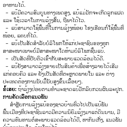
ອາຫານໄດ້.
– ແບ້ມີຄວາມສົມບູນທາງເພດສູງ, ແບ້ແມ່ມັກຈະເກີດລູກແຝດ
ແລະ ໃຊ້ເວລາໃນການລ້ຽງສັ້ນ, ຖືພາໄດ້ໄວ.
– ແບ້ສາມາດໃຊ້ພື້ນທີ່ໃນການລ້ຽງໜ້ອຍ ໂຮງເຮືອນກໍ່ໃຊ້ພື້ນທີ່
ໜ້ອຍ, ແຄບກໍ່ໄດ້.
– ແບ້ເປັນສັດສໍາລັບບໍລິໂພກໃຫ້ແກ່ປະຊາຊົນຂອງທຸກ
ສາສະໜາເພາະບໍ່ມີສາສະໜາໃດຫ້າມບໍລິໂພກຊີ້ນແບ້.
– ເປັນສັດທີ່ປັບຕົວເຂົ້າກັບສະພາບແວດລ້ອມໄດ້ດີ.
– ແບ້ຍັງສາມາດລ້ຽງຂາຍເປັນສິນຄ້າເພື່ອສ້າງລາຍໄດ້ເສີມ
ແກ່ຄອບຄົວ ແລະ ຍັງເປັນສັດທີ່ຕະຫຼາດພາຍໃນ ແລະ ຕ່າງ
ປະເທດຕ້ອງການນັບມື້ນັບສູງຂຶ້ນເລື້ອຍໆ.
ຂໍ້ເສຍ:
ຖ້າລ້ຽງປ່ອຍຕາມທໍາມະຊາດແບ້ມັກລົບກວນຜົນລະປູກ.
ການຄັດເລືອກແນວພັນ
ສໍາຫຼັບການລ້ຽງແບ້ຂອງຊາວບ້ານທົ່ວໄປເປັນແບ້ພັນ
ພື້ນເມືອງທີ່ປະຊາຊົນລາວມີຄວາມນິຍົມລ້ຽງມາແຕ່ດົນນານ, ມີ
ຄວາມທົນທານຕໍ່ສະພາບແວດລ້ອມໄດ້ດີ, ຫາກິນເກັ່ງ, ແນວພັນ