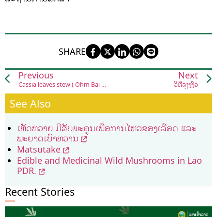
SHARE
Previous
Next
Cassia leaves stew ( Ohm Bai Khie Lek sai Nung)
ວິທີລ້ຽງງົວ
See Also
ເຫັດຫວາຍ ມີສັບພະຄູນເພື່ອການໄຫວຂອງເລືອດ ແລະ
ພະຍາດເບົາຫວານ
Matsutake
Edible and Medicinal Wild Mushrooms in Lao
PDR.
Recent Stories