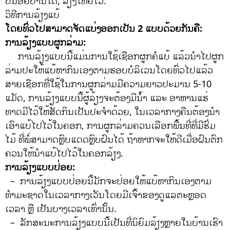
ບໍ່ນ້ອຍປານໃດ, ລ້ຽງໃຫຍ່ໄວ້.
ວິທີການລ້ຽງແບ້
ໂດຍທົ່ວໄປສາມາດຈັດແບ່ງອອກເປັນ 2 ແບບດ້ວຍກັນຄື:
ການລ້ຽງແບບຜູກລ່າມ:
ການລ້ຽງແບບນີ້ແມ່ນການໃຊ້ເຊືອກຜູກຄໍແບ້ ແລ້ວນໍາໄປຜູກ
ລ່າມປະໃຫ້ແບ້ຫາກິນເອງຕາມຮອບບໍລິເວນໂດຍທົ່ວໄປແລ້ວ
ສາຍເຊືອກທີ່ໃຊ້ໃນການຜູກລ່າມມີຄວາມຍາວປະມານ 5-10
ແມັດ, ການລ້ຽງແບບນີ້ຜູ້ລ້ຽງຈະຕ້ອງມີນໍ້າ ແລະ ອາຫານແຮ່
ທາດມີໄວ້ໃຫ້ສັດກິນເປັນປະຈໍາດ້ວຍ, ໃນເວລາກາງຄືນຕ້ອງນໍາ
ເອົາແບ້ໄປໄວ້ໃນຄອກ, ການຜູກລ່າມຄວນເລືອກພື້ນທີ່ທີ່ມີຮົ່ມ
ໄມ້ ທີ່ພໍ່ສາມາດຫຼົບແດດຫຼົບຝົນໄດ້ ຖ້າຫາກຈະໃຫ້ດີເມື່ອຝົນຕົກ
ຄວນໃຫ້ນໍາແບ້ໄປໄວ້ໃນຄອກລ້ຽງ.
ການລ້ຽງແບບປ່ອຍ:
– ການລ້ຽງແບບປ່ອຍນີ້ມັກຈະປ່ອຍໃຫ້ແບ້ຫາກິນເອງຕາມ
ທໍາມະຊາດໃນເວລາກາງເວັນໂດຍມີເຈົ້າຂອງດູແລຕະຫຼອດ
ເວລາ ຫຼື ເປັນບາງເວລາເທົ່ານັ້ນ.
– ລັກສະນະການລ້ຽງແບບນີ້ເປັນທີ່ນິຍົມລ້ຽງຫຼາຍໃນບ້ານເຮົາ