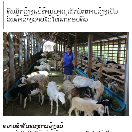
ຄົນມັກລ້ຽງແບ້ຫ້າມພາດ ເຕັກນິກການລ້ຽງເປັນ
ສິນຄ້າສ້າງລາຍໄດ້ໃຫ້ແກ່ຄອບຄົວ
ຄວາມສໍາຄັນຂອງການລ້ຽງແບ້