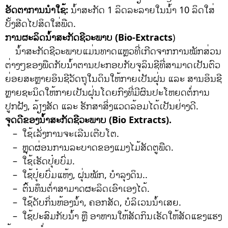
ອັດຕາການນໍາໃຊ້:
ນໍ້າສະກັດ 1 ລິດລະລາຍໃນນໍ້າ 10 ລິດໃສ່
ບັ້ງສີດໄປສິດໃສ່ພືດ.
ການຜະລິດນ້ໍາສະກັດຊີວະພາບ (Bio-Extracts
)
ນໍ້າສະກັດຊີວະພາບແມ່ນທາດແຫຼວທີ່ເກີດຈາກການໝັກສ່ວນ
ຕ່າງໆຂອງພືດກັບນໍ້າຕານປະກອບກັບຈຸລິນຊີທີ່ສາມາດເປັນຕົວ
ຍ່ອຍສະຫຼາຍອິນຊີວັດຖຸໃນດິນໃຫ້ກາຍເປັນຝຸ່ນ ແລະ ສານອິນຊີ
ຫຼາຍຊະນິດໃຫ້ກາຍເປັນຝຸ່ນໂດຍກົງທີ່ມີຜົນປະໂຫຍດຕໍ່ການ
ປູກຝັງ, ລ້ຽງສັດ ແລະ ຮັກສາສິ່ງແວດລ້ອມໄດ້ເປັນຢ່າງດີ.
ຈຸດດີຂອງນ້ໍາສະກັດຊີວະພາບ (Bio Extracts).
– ໃຊ້ເລັ່ງການຈະເລີນເຕີບໂຕ.
– ຫຼຸດຜ່ອນການລະບາດຂອງແມງໄມ້ສັດຕູພືດ.
– ໃຊ້ເຮັດປຸ໋ຍບົ່ມ.
– ໃຊ້ປຸ໋ຍບົ່ມແຫ້ງ, ຝຸ່ນໝັກ, ບໍາລຸງດິນ..
– ຕົ້ນທຶນຕໍ່າສາມາດຜະລິດເອົາເອງໄດ້.
– ໃຊ້ດັບກິ່ນຫ້ອງນ້ໍາ, ຄອກສັດ, ບໍລິເວນນໍ້າເສຍ.
– ໃຊ້ປະສົມກັບນ້ໍາ ຫຼື ອາຫານໃຫ້ສັດກິນເຮັດໃຫ້ສັດແຂງແຮງ