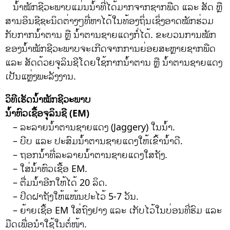
ນ້ໍາໝັກຊີວະພາບແມ່ນນໍ້າທີ່ໄດ້ມາກຈາກຊາກພືດ ແລະ ສັດ ຫຼື
ສານອິນຊີຊະນິດຕ່າງໆທີ່ຫາໄດ້ໃນທ້ອງຖິ່ນເຊິ່ງອາດໝັກຮ່ວມ
ກັບກາກນໍ້າຕານ ຫຼື ນ້ໍາຕານຊາຍແດງກໍ່ໄດ້. ຂະບວນການໝັກ
ຂອງນ້ໍາໝັກຊີວະພາບຈະເກີດຈາກການຍ່ອຍສະຫຼາຍຊາກພືດ
ແລະ ສັດດ້ວຍຈຸລິນຊີໂດຍໃຊ້ກາກນ້ໍາຕານ ຫຼື ນ້ໍາຕານຊາຍແດງ
ເປັນແຫຼ່ງພະລັງງານ.
ວິທີເຮັດນ້ໍາໝັກຊີວະພາບ
ນໍ້າຫົວເຊື້ອຈຸລິນຊີ (EM)
– ລະລາຍນ້ໍາຕານຊາຍແດງ (Jaggery) ໃນນໍ້າ.
– ບີບ ແລະ ປະສົມນໍ້າຕານຊາຍແດງໃຫ້ເຂົ້ານໍ້າດີ.
– ຖອກນ້ໍາທີ່ລະລາຍນ້ໍາຕານຊາຍແດງໃສຖັງ.
– ໃສ່ນໍ້າຫົວເຊື້ອ EM.
– ຕື່ມນ້ໍາອີກໃຫ້ໄດ້ 20 ລິດ.
– ປິດຝາຖັງໃຫ້ແໜ້ນປະໄວ້ 5-7 ວັນ.
– ຍ້າຍເຊື້ອ EM ໃສ່ຖົງຢາງ ແລະ ເກັບໄວ້ໃນບ່ອນທີ່ຮົມ ແລະ
ມືດເພື່ອນໍາໃຊ້ໃນຕໍ່ໜ້າ.