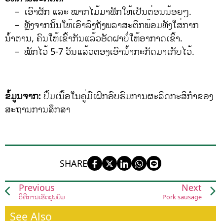
– ເອົາຜັກ ແລະ ໝາກໄມ້ມາຟັກໃຫ້ເປັນຕ່ອນນ້ອຍໆ.
– ຫຼັງຈາກນັ້ນໃຫ້ເອົາລົງຖັງພລາສະຕິກພ້ອມທັງໃສ່ກາກ
ນໍ້າຕານ, ຄົນໃຫ້ເຂົ້າກັນແລ້ວອັດຝາບໍ່ໃຫ້ອາກາດເຂົ້າ.
– ໝັກໄວ້ 5-7 ວັນແລ້ວຕອງເອົານໍ້າກະກັດມາເກັບໄວ້.
ຂໍ້ມູນຈາກ:
ປື້ມເນື້ອໃນຄູ່ມືເຝິກອົບຮົມການຜະລິດກະສິກໍາຂອງ
ສະຖານການສຶກສາ
SHARE
Previous
Next
ວິທີການເຮັດຝຸ່ນບົ່ມ
Pork sausage
See Also