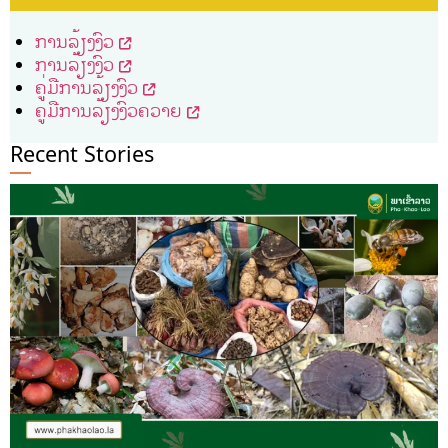
ການລ້ຽງງົວ
ການລ້ຽງງົວ
ຄູ່ມືການລ້ຽງງົວ
ຄູ່ມືການລ້ຽງງົວຄວາຍ
Recent Stories