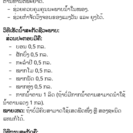
ຕ້ານທານຕໍ່ພະຍາດ.
– ຊ່ວຍຄວບຄຸມຄຸນນະພາບນໍ້າໃນໜອງ.
– ຊ່ວຍກໍາຈັດວົງຈອນຂອງແມງວັນ ແລະ ຍຸງໄດ້.
ວິທີເຮັດນ້ໍາສະກັດຊີວະພາບ:
ສ່ວນປະກອບມີຄື:
– ບອນ 0,5 ກລ.
– ຜັກບົ່ງ 0,5 ກລ.
– ກະລໍາປີ 0,5 ກລ.
– ໝາກໂມ 0,5 ກລ.
– ໝາກນັດ 0,5 ກລ.
– ໝາກຫຸ່ງ 0,5 ກລ.
– ກາກນ້ໍາຕານ 1 ລິດ (ຖ້າບໍ່ມີກາກນ້ໍາຕານສາມາດນໍາໃຊ້
ນ້ໍາຕານແດງ 1 ກລ).
ໝາຍເຫດ:
ຖ້າບໍ່ມີຄົບສາມາດໃຊ້ເສດພືດໜຶ່ງ ຫຼື ສອງຊະນິດ
ແທນກໍໄດ້.
ວິທີການສະກັດຄື: