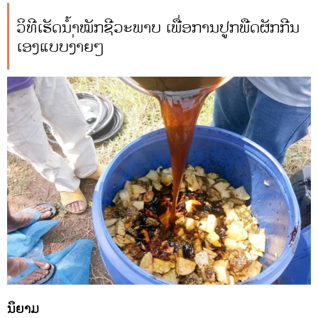
ວິທີເຮັດນໍ້າໝັກຊີວະພາບ ເພື່ອການປູກພືດຜັກກີນ
ເອງແບບງ່າຍໆ
ນິຍາມ