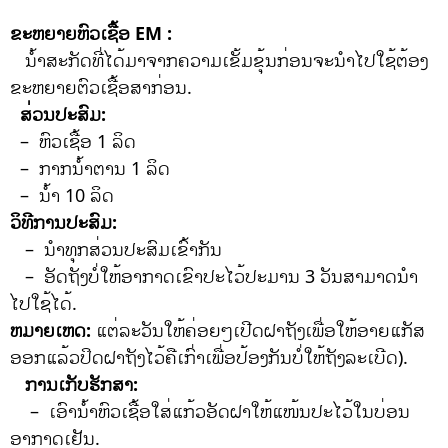
ຂະຫຍາຍຫົວເຊື້ອ EM :
ນໍ້າສະກັດທີ່ໄດ້ມາຈາກຄວາມເຂັ້ມຂຸ້ນກ່ອນຈະນໍາໄປໃຊ້ຕ້ອງ
ຂະຫຍາຍຕົວເຊື້ອສາກ່ອນ.
ສ່ວນປະສົມ:
– ຫົວເຊື້ອ 1 ລິດ
– ກາກນ້ໍາຕານ 1 ລິດ
– ນໍ້າ 10 ລິດ
ວິທີການປະສົມ:
– ນໍາທຸກສ່ວນປະສົມເຂົ້າກັນ
– ອັດຖັງບໍ່ໃຫ້ອາກາດເຂົາປະໄວ້ປະມານ 3 ວັນສາມາດນໍາ
ໄປໃຊ້ໄດ້.
ຫມາຍເຫດ:
ແຕ່ລະວັນໃຫ້ຄ່ອຍໆເປີດຝາຖັງເພື່ອໃຫ້ອາຍແກັສ
ອອກແລ້ວປິດຝາຖັງໄວ້ຄືເກົ່າເພື່ອປ້ອງກັນບໍ່ໃຫ້ຖັງລະເບີດ).
ການເກັບຮັກສາ:
– ເອົານໍ້າຫົວເຊື້ອໃສ່ແກ້ວອັດຝາໃຫ້ແໜ້ນປະໄວ້ໃນບ່ອນ
ອາກາດເຢັນ.