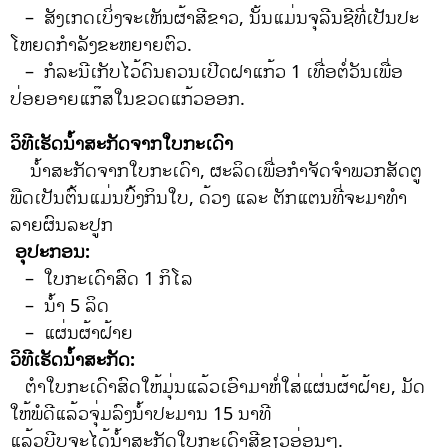
– ສັງເກດເບິ່ງຈະເຫັນຜ້າສີຂາວ, ນັ້ນແມ່ນຈຸລີນຊີທີ່ເປັນປະ
ໂຫຍດກໍາລັງຂະຫຍາຍຕົວ.
– ກໍລະນີເກັບໄວ້ດົນຄວນເປີດຝາແກ້ວ 1 ເທື່ອຕໍ່ວັນເພື່ອ
ປ່ອຍອາຍແກ໊ສໃນຂວດແກ້ວອອກ.
ວິທີເຮັດນ້ໍາສະກັດຈາກໃບກະເດົາ
ນໍ້າສະກັດຈາກໃບກະເດົາ, ຜະລິດເພື່ອກໍາຈັດຈໍາພວກສັດຕູ
ພືດເປັນຕົ້ນແມ່ນບົ້ງກິນໃບ, ດ້ວງ ແລະ ຕັກແຕນທີ່ຈະມາທໍາ
ລາຍຜົນລະປູກ
ອຸປະກອນ:
– ໃບກະເດົາສົດ 1 ກິໂລ
– ນ້ໍາ 5 ລິດ
– ແຜ່ນຜ້າຝ້າຍ
ວິທີເຮັດນ້ໍາສະກັດ:
ຕໍາໃບກະເດົາສົດໃຫ້ມຸ່ນແລ້ວເອົາມາຫໍ່ໃສ່ແຜ່ນຜ້າຝ້າຍ, ມັດ
ໃຫ້ພໍດີແລ້ວຈຸ່ມລົງນໍ້າປະມານ 15 ນາທີ
ແລ້ວບີບຈະໄດ້ນໍ້າສະກັດໃບກະເດົາສີຂຽວອ່ອນໆ.