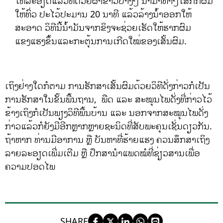
ໃຫ້ລະອຽດແລ້ວຫໍ່ດ້ວຍຜ້າຂາວບາງໆ ນຳມາທາໆໃສ່ກົກຜົມ
ໃຫ້ທົ່ວ ປະໄວ້ປະມານ 20 ນາທີ ແລ້ວລ້າງນໍ້າອອກໃຫ້
ສະອາດ ວິທີນີ້ນ້ຳມັນຈາກຂິງຈະຊ່ວຍເຮັດໃຫ້ຮາກຜົມ
ແຂງແຮງຂຶ້ນແລະກະຕຸ້ນການເກີດໃໝ່ຂອງເສັ້ນຜົມ.
ເຖິງຢ່າງໃດກໍຕາມ ການຮັກສາເສັ້ນຜົມດ້ວຍວິທີດັ່ງກ່າວກໍເປັນ
ການຮັກສາໃນຂັ້ນພື້ນຖານ, ພືດ ແລະ ສະໝຸນໄພດັ່ງທີ່ກ່າວໄວ້
ຂ້າງເຖິງກໍເປັນພຽງວິທີພື້ນບ້ານ ແລະ ນອກຈາກສະໝຸນໄພດັ່ງ
ກ່າວແລ້ວກໍຍັງມີອີກຫຼາກຫຼາຍຊະນິດທີ່ສັບພະຄຸນເຊັ່ນດຽວກັນ.
ຖ້າຫາກ ທ່ານມີອາການ ຫຼື ບັນຫາທີ່ຮ້າຍແຮງ ຄວນສຶກສາເຖິງ
ລາຍລະອຽດເພີ່ມເຕີມ ຫຼື ປຶກສານຳແພດໝໍທີ່ຊ່ຽວສານເພື່ອ
ຄວາມປອດໄພ
SHARE