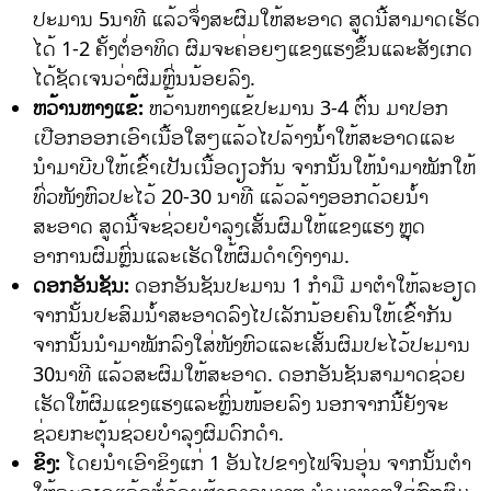
ປະມານ 5ນາທີ ແລ້ວຈຶ່ງສະຜົມໃຫ້ສະອາດ ສູດນີ້ສາມາດເຮັດ
ໄດ້ 1-2 ຄັ້ງຕໍ່ອາທິດ ຜົມຈະຄ່ອຍໆແຂງແຮງຂຶ້ນແລະສັງເກດ
ໄດ້ຊັດເຈນວ່າຜົມຫຼົ່ນນ້ອຍລົງ.
ຫວ້ານຫາງແຂ້:
ຫວ້ານຫາງແຂ້ປະມານ 3-4 ຕົ້ນ ມາປອກ
ເປືອກອອກເອົາເນື້ອໃສໆແລ້ວໄປລ້າງນ້ຳໃຫ້ສະອາດແລະ
ນຳມາບີບໃຫ້ເຂົ້າເປັນເນື້ອດຽວກັນ ຈາກນັ້ນໃຫ້ນຳມາໝັກໃຫ້
ທົ່ວໜັງຫົວປະໄວ້ 20-30 ນາທີ ແລ້ວລ້າງອອກດ້ວຍນໍ້າ
ສະອາດ ສູດນີ້ຈະຊ່ວຍບໍາລຸງເສັ້ນຜົມໃຫ້ແຂງແຮງ ຫຼຸດ
ອາການຜົມຫຼົ່ນແລະເຮັດໃຫ້ຜົມດຳເງົາງາມ.
ດອກອັນຊັນ:
ດອກອັນຊັນປະມານ 1 ກໍາມື ມາຕໍາໃຫ້ລະອຽດ
ຈາກນັ້ນປະສົມນໍ້າສະອາດລົງໄປເລັກນ້ອຍຄົນໃຫ້ເຂົ້າກັນ
ຈາກນັ້ນນຳມາໝັກລົງໃສ່ໜັງຫົວແລະເສັ້ນຜົມປະໄວ້ປະມານ
30ນາທີ ແລ້ວສະຜົມໃຫ້ສະອາດ. ດອກອັນຊັນສາມາດຊ່ວຍ
ເຮັດໃຫ້ຜົມແຂງແຮງແລະຫຼົ່ນໜ້ອຍລົງ ນອກຈາກນີ້ຍັງຈະ
ຊ່ວຍກະຕຸ້ນຊ່ວຍບໍາລຸງຜົມດົກດຳ.
ຂິງ:
ໂດຍນໍາເອົາຂິງແກ່ 1 ອັນໄປຂາງໄຟຈົນອຸ່ນ ຈາກນັ້ນຕໍາ