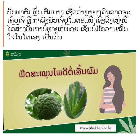
ບັນຫາຜົມຫຼົ່ນ ຜົມບາງ ເຊື່ອວ່າຫຼາຍໆຄົນອາດຈະ
ເຄີຍເຈີ ຫຼື ກຳລັງພົບເຈີຢູ່ໃນຕອນນີ້ ເຊິ່ງສິ່ງເຫຼົ່ານີ້
ໄດ້ສ້າງບັນຫາບໍ່ຫຼາຍກໍໜ້ອຍ ເຊັ່ນບໍ່ມີຄວາມໝັ້ນ
ໃຈໃນໂຕເອງ ເປັນຕົ້ນ