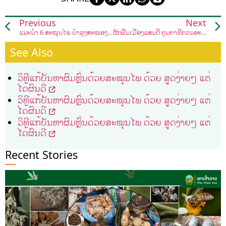
Previous
Next
ແນະນຳ 6 ສະໝຸນໄພ ບຳລຸງສະໝອງ ຊ່ວຍຄວາມຈື່ຈຳ
ຜັກພື້ນເມືອງແສນດີ ຄຸນຄ່າທີ່ຄວນອະນຸຮັກໄວ້
See Also
ວິທີແກ້ບັນຫາຜົມຫຼົ່ນດ້ວຍສະໝຸນໄພ ດ້ວຍ ສູດງ່າຍໆ ແຕ່
ໄດ້ຜົນດີ
ວິທີແກ້ບັນຫາຜົມຫຼົ່ນດ້ວຍສະໝຸນໄພ ດ້ວຍ ສູດງ່າຍໆ ແຕ່
ໄດ້ຜົນດີ
ວິທີແກ້ບັນຫາຜົມຫຼົ່ນດ້ວຍສະໝຸນໄພ ດ້ວຍ ສູດງ່າຍໆ ແຕ່
ໄດ້ຜົນດີ
Recent Stories