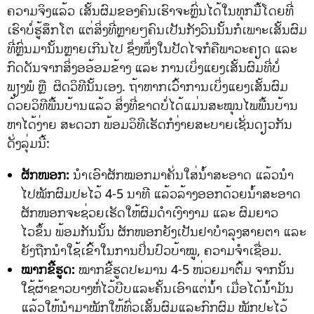
ຄວາມຈິງແລ້ວ ເສັ້ນຜົມຂອງຄົນເຮົາຈະຫຼົ່ນໄດ້ໃນທຸກມື້ໂດຍທີ່
ເຮົາບໍ່ຮູ້ສຶກໂຕ ແຕ່ສິ່ງທີ່ຫຼາຍໆຄົນເປັນກັງວົນນັ້ນກໍເພາະເສັ້ນຜົມ
ທີ່ຫຼົ່ນມານັ້ນຫຼາຍເກີນໄປ ຊຶ່ງໜຶ່ງໃນປັດໄຈກໍຄືພາວະຄຽດ ແລະ
ກົດດັນຈາກສິ່ງອອ້ອມຂ້າງ ແລະ ການເບິ່ງແຍງເສັ້ນຜົມທີ່ບໍ່
ພຽງພໍ ຫຼື ຜິດວິທີນັ້ນເອງ. ຖ້າຫາກເວົ້າການເບິ່ງແຍງເສັ້ນຜົມ
ດ້ວຍວິທີພື້ນບ້ານແລ້ວ ສິ່ງທີ່ຂາດບໍ່ໄດ້ແມ່ນສະໝຸນໄພພື້ນບ້ານ
ຫາໄດ້ງ່າຍ ສະດວກ ພ້ອມວິທີເຮັດກໍງ່າຍສະບາຍເຊັ່ນດຽວກັນ
ດັ່ງລຸ່ມນີ້:
ຜັກໜອກ:
ນໍາເອົາຜັກໝອກມາຄັ່ນໃສ່ນໍ້າສະອາດ ແລ້ວນໍາ
ໄປໝັກຜົມປະໄວ້ 4-5 ນາທີ ແລ້ວລ້າງອອກດ້ວຍນໍ້າສະອາດ
ຜັກໜອກຈະຊ່ວຍເຮັດໃຫ້ຜົມດໍາເງົາງາມ ແລະ ຜົມຍາວ
ໄວຂຶ້ນ ພ້ອມກັນນັ້ນ ຜັກໜອກຍັງເປັນຢາບຳລຸງສາຍຕາ ແລະ
ຍັງຖືກນຳໃຊ້ເຂົ້າໃນການປິ່ນປົວບ້າໝູ, ຄວາມຈຳເຊື່ອມ.
ໝາກຂີ້ຮູດ:
ໝາກຂີ້ຮູດປະມານ 4-5 ໜ່ວຍມາຕົ້ມ ຈາກນັ້ນ
ໃຊ້ຜ້າຂາວບາງຫໍ່ໄວ້ບີບແລະຄັ້ນເອົາແຕ່ນ້ຳ ເມື່ອໄດ້ນ້ຳມັນ
ແລ້ວໃຫ້ນຳມາໝັກໃຫ້ທົ່ວເສັ້ນຜົມແລະກົກຜົມ ໝັກປະໄວ້