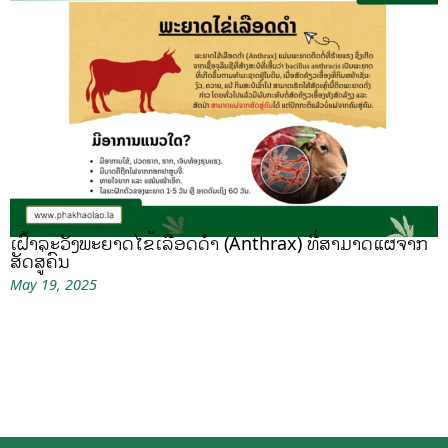
ເຝົ້າລະວັງພະຍາດໄຂ້ເລືອດດຳ (Anthrax) ທີ່ສາມາດແຜ່ຈາກ
ສັດສູ່ຄົນ
May 19, 2025