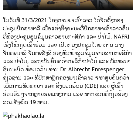
ໃນວັນທີ 31/3/2021 ໂຄງການພາເຂົ້າລາວ ໄດ້ຈັດຕັ້ງກອງ
ປະຊຸມປຶກສາຫາລື ເພື່ອແຕ່ງຕັ້ງຄະນະທີ່ປຶກສາພາເຂົ້າລາວຂຶ້ນ
ທີ່ຫ້ອງປະຊຸມສູນຂໍ້ມູນຂ່າວສານກະສິກຳ ແລະ ປ່າໄມ້, NAFRI
ເຊິ່ງໃຫ້ກຽດເຂົ້າຮ່ວມ ແລະ ເປີດກອງປະຊຸມໂດຍ ທ່ານ ນາງ
ຈັນທະມາລີ ຈັນທະລັງສີ ຮອງຫົວໜ້າສູນຂໍ້ມູນຂ່າວສານກະສິກຳ
ແລະ ປ່າໄມ້, ສະຖາບັນຄົ້ນຄວ້າກະສິກຳປ່າໄມ້ ແລະ ພັດທະນາ
ຊົນນະບົດ ພ້ອມດວ້ຍ ທ່ານ Dr. Albrecht Enrespenger
ຊ່ຽວຊານ ແລະ ທີ່ປຶກສາຫຼັກຂອງພາເຂົ້າລາວ ຈາກສູນຄົ້ນຄວ້າ
ເພື່ອການພັດທະນາ ແລະ ສິ່ງແວດລ້ອມ (CDE) ແລະ ຜູ້ເຂົ້າ
ຮ່ວມອື່ນໆຈາກຫຼາຍຂະແໜງການ ແລະ ພາກສ່ວນທີ່ກ້ຽວຂ້ອງ
ລວມທັງໝົດ 19 ທ່ານ.