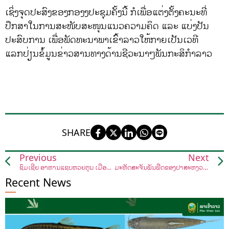
ເຊິ່ງຈຸດປະສົງຂອງກອງງປະຊຸມຄັ້ງນີ້ ກໍເພື່ອແຕ່ງຕັ້ງຄະນະທີ່
ປຶກສາໃນການສະໜັບສະໜຸນແນວຄວາມຄິດ ແລະ ແບ່ງປັນ
ປະສົບການ ເພື່ອພັດທະນາພາເຂົ້າລາວໃຫ້ກາຍເປັນເວທີ
ແລກປ່ຽນຂໍ້ມູນຂ່າວສານທາງດ້ານຊີວະນາໆພັນກະສິກຳລາວ
SHARE
Previous
Next
ຊົມເຊີຍ ອາຫານແຊບຫ້ວຍຕຸ່ນ ເມືອງຄຳເກີດ ຊະນະໃຈກຳມະການງານເທດສະການອາຫານທ້ອງຖິ່ນ
ມະຫັດສະຈັນພັນພືດຂອງປ່າສະຫງວນແຫ່ງຊາດນ້ຳກະດິງ
Recent News