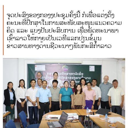
ຈຸດປະສົງຂອງກອງງປະຊຸມຄັ້ງນີ້ ກໍເພື່ອແຕ່ງຕັ້ງ
ຄະນະທີ່ປຶກສາໃນການສະໜັບສະໜຸນແນວຄວາມ
ຄິດ ແລະ ແບ່ງປັນປະສົບການ ເພື່ອພັດທະນາພາ
ເຂົ້າລາວໃຫ້ກາຍເປັນເວທີແລກປ່ຽນຂໍ້ມູນ
ຂ່າວສານທາງດ້ານຊີວະນາໆພັນກະສິກຳລາວ