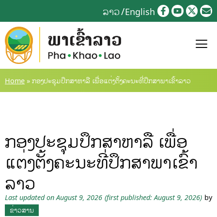
Skip
ລາວ
English
to
content
Home
»
ກອງປະຊຸມປຶກສາຫາລື ເພື່ອແຕ່ງຕັ້ງຄະນະທີ່ປຶກສາພາເຂົ້າລາວ
ກອງປະຊຸມປຶກສາຫາລື ເພື່ອ
ແຕ່ງຕັ້ງຄະນະທີ່ປຶກສາພາເຂົ້າ
ລາວ
Last updated on August 9, 2026
(first published: August 9, 2026)
by
ຂ່າວສານ