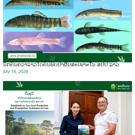
ນັກຄົ້ນຄວ້າລາວໄດ້ຄົ້ນພົບປາຜັ່ນສະເພາະໃນ ສປປ ລາວ
July 16, 2026