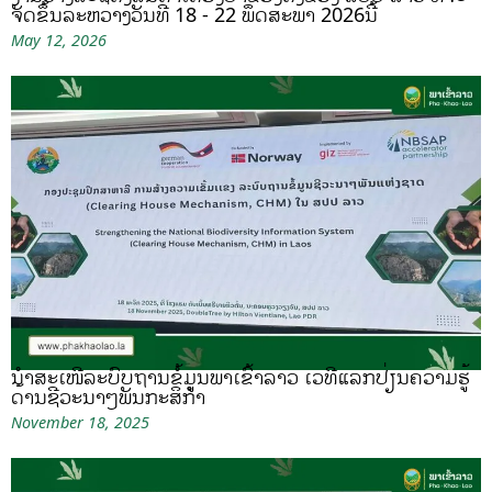
ຈັດຂຶ້ນລະຫວ່າງວັນທີ 18 - 22 ພຶດສະພາ 2026ນີ້
May 12, 2026
ນຳສະເໜີລະບົບຖານຂໍ້ມູນພາເຂົ້າລາວ ເວທີແລກປ່ຽນຄວາມຮູ້
ດ້ານຊີວະນາໆພັນກະສິກຳ
November 18, 2025