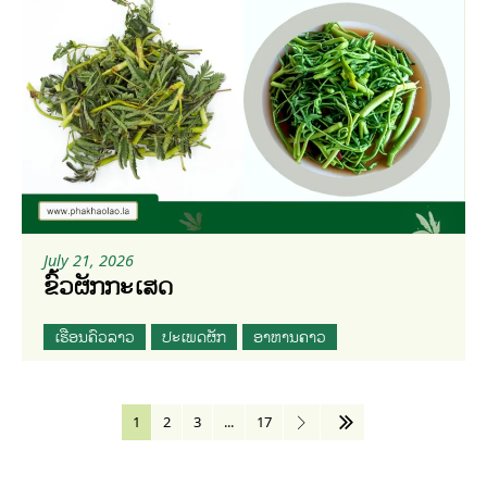
July 21, 2026
ຂົ້ວຜັກກະເສດ
ເຮືອນຄົວລາວ
ປະເພດຜັກ
ອາຫານຄາວ
1
2
3
...
17