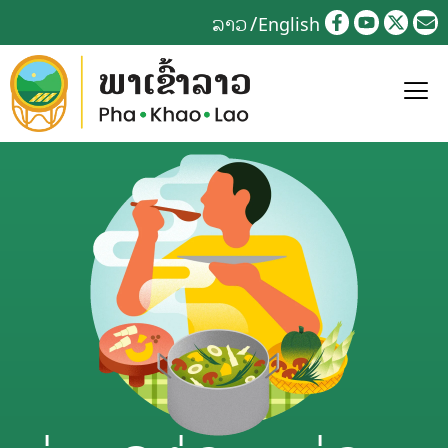
Skip
ລາວ
English
to
content