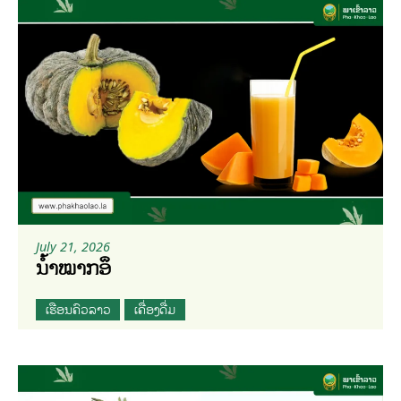
July 21, 2026
ນ້ຳໝາກອຶ
ເຮືອນຄົວລາວ
ເຄື່ອງດື່ມ