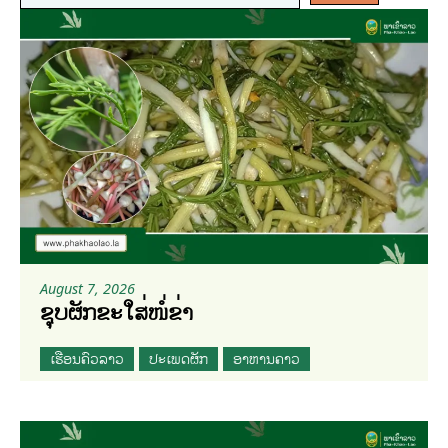
August 7, 2026
ຊຸບຜັກຂະໃສ່ໜໍ່ຂ່າ
ເຮືອນຄົວລາວ
ປະເພດຜັກ
ອາຫານຄາວ