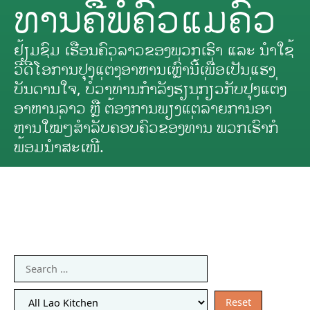
ທ່ານຄືພໍ່ຄົວແມ່ຄົວ
ຢ້ຽມຊົມ ເຮືອນຄົວລາວຂອງພວກເຮົາ ແລະ ນຳໃຊ້
ວີດີໂອການປຸງແຕ່ງອາຫານເຫຼົ່ານີ້ເພື່ອເປັນແຮງ
ບັນດານໃຈ, ບໍ່ວ່າທ່ານກຳລັງຮຽນກ່ຽວກັບປຸ່ງແຕ່ງ
ອາຫານລາວ ຫຼື ຕ້ອງການພຽງແຕ່ລາຍການອາ
ຫານໃໝ່ໆສຳລັບຄອບຄົວຂອງທ່ານ ພວກເຮົາກໍ
ພ້ອມນຳສະເໜີ.
Home
»
ເຮືອນຄົວລາວ