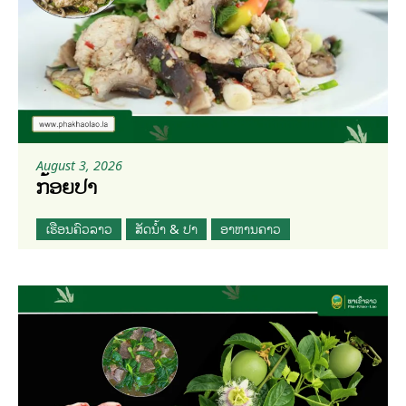
August 3, 2026
ກ້ອຍປາ
ເຮືອນຄົວລາວ
ສັດນໍ້າ & ປາ
ອາຫານຄາວ