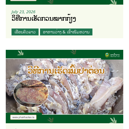
July 23, 2026
ວິທີການເຮັດກວນໝາກກ້ຽງ
ເຮືອນຄົວລາວ
ອາຫານວ່າງ & ເຂົ້າໜົມຫວານ