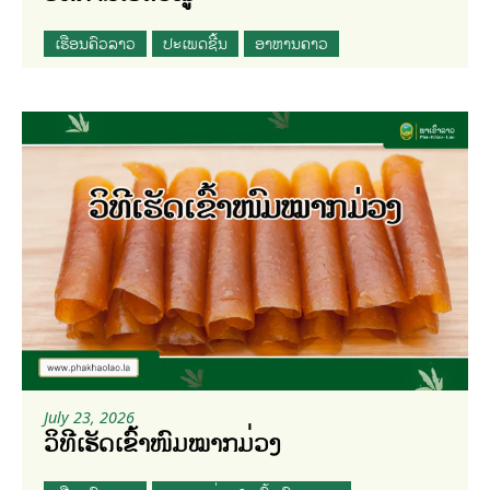
ເຮືອນຄົວລາວ
ປະເພດຊີ້ນ
ອາຫານຄາວ
July 23, 2026
ວິທີເຮັດເຂົ້າໜົມໝາກມ່ວງ