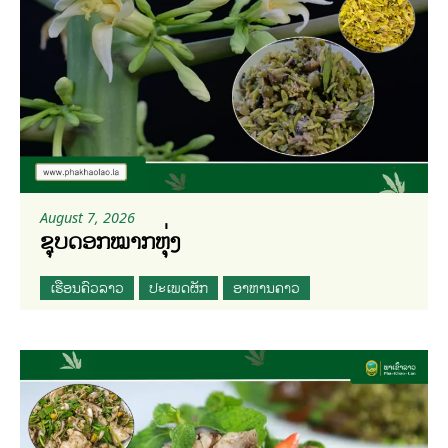
August 7, 2026
ຊຸບດອກໝາກຫຸ່ງ
ເຮືອນຄົວລາວ
ປະເພດຜັກ
ອາຫານຄາວ