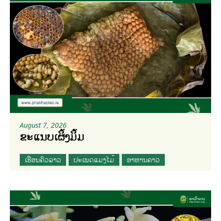
August 7, 2026
ຂະແນບເຜິ້ງມິ້ມ
ເຮືອນຄົວລາວ
ປະເພດແມງໄມ້
ອາຫານຄາວ