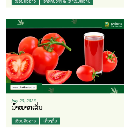
ເຮືອນຄົວລາວ
ອາຫານວ່າງ & ເຂົ້າໜົມຫວານ
July 23, 2026
ນ້ຳໝາກເລັ່ນ
ເຮືອນຄົວລາວ
ເຄື່ອງດື່ມ