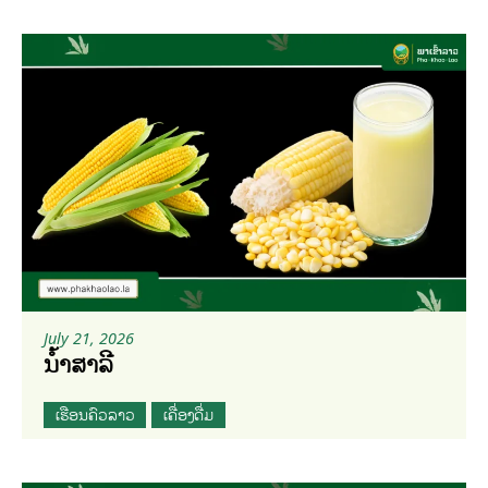
July 21, 2026
ນ້ຳສາລີ
ເຮືອນຄົວລາວ
ເຄື່ອງດື່ມ