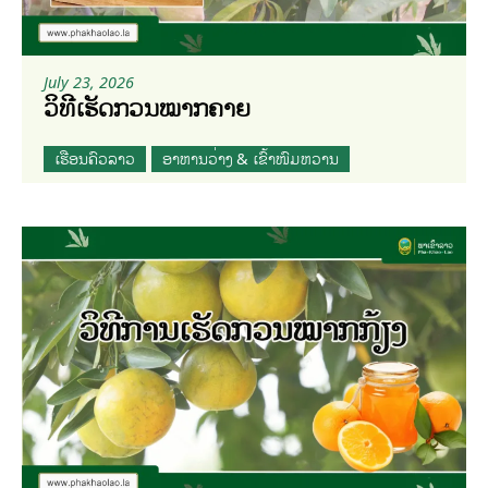
July 23, 2026
ວິທີເຮັດກວນໝາກຄາຍ
ເຮືອນຄົວລາວ
ອາຫານວ່າງ & ເຂົ້າໜົມຫວານ