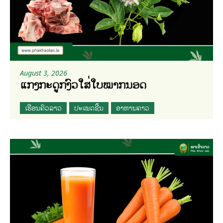
August 3, 2026
ແກງກະດູກງົວໃສ່ໃບໝາກນອດ
ເຮືອນຄົວລາວ
ປະເພດຊີ້ນ
ອາຫານຄາວ