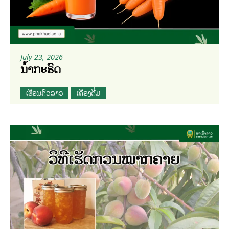
July 23, 2026
ນ້ຳກະຣົດ
ເຮືອນຄົວລາວ
ເຄື່ອງດື່ມ