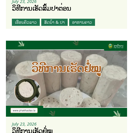
July 23, 2026
ວິທີການເຮັດສົ້ມປາຕ່ອນ
ເຮືອນຄົວລາວ
ສັດນໍ້າ & ປາ
ອາຫານຄາວ
July 23, 2026
ວິທີການເຮັດຢໍ່ໝູ