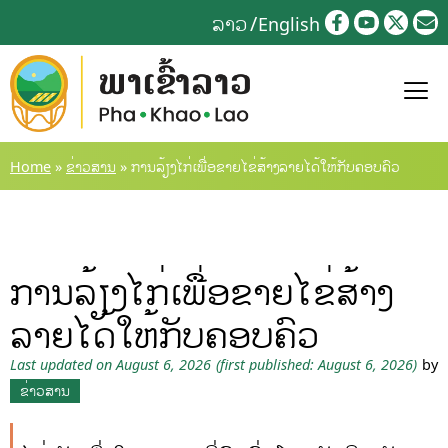
Skip
ລາວ
English
to
content
Home
»
ຂ່າວສານ
»
ການລ້ຽງໄກ່ເພື່ອຂາຍໄຂ່ສ້າງລາຍໄດ້ໃຫ້ກັບຄອບຄົວ
ການລ້ຽງໄກ່ເພື່ອຂາຍໄຂ່ສ້າງ
ລາຍໄດ້ໃຫ້ກັບຄອບຄົວ
Last updated on August 6, 2026
(first published: August 6, 2026)
by
ຂ່າວສານ