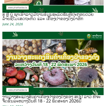
ຮູ້ ຫຼື ບໍ ພາເຂົ້າລາວມີຖານຂໍ້ມູນຊະນິດພັນທີ່ປະກອບດ້ວຍ
ລາຍຊື່ໄມ້ເສດຖະກິດ ແລະ ເຄື່ອງປ່າຂອງດົງນຳອີກ
June 24, 2026
ງານວາງສະແດງສິນຄ້າເຄື່ອງປ່າຂອງດົງຂອງ ສປປ ລາວ ທີ່ຈະ
ຈັດຂຶ້ນລະຫວ່າງວັນທີ 18 - 22 ພຶດສະພາ 2026ນີ້