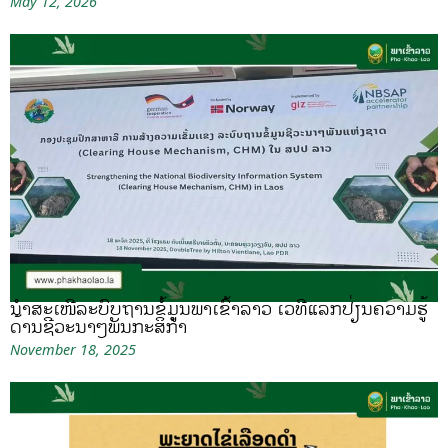
May 12, 2026
ນຳສະເໜີລະບົບຖານຂໍ້ມູນພາເຂົ້າລາວ ເວທີແລກປ່ຽນຄວາມຮູ້
ດ້ານຊີວະນາໆພັນກະສິກຳ
November 18, 2025