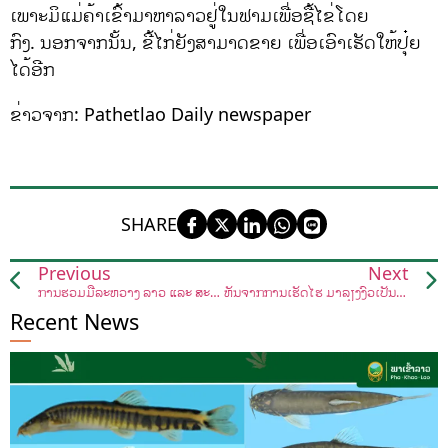
ເພາະມິແມ່ຄ້າເຂົ້າມາຫາລາວຢູ່ໃນຟາມເພື່ອຊື້ໄຂ່ໂດຍ
ກົງ. ນອກຈາກນັ້ນ, ຂີ້ໄກ່ຍັງສາມາດຂາຍ ເພື່ອເອົາເຮັດໃຫ້ປຸ໋ຍ
ໄດ້ອີກ
ຂ່າວຈາກ: Pathetlao Daily newspaper
SHARE
Previous
Next
ການຮ່ວມມືລະຫວ່າງ ລາວ ແລະ ສະວິດ ໄດ້ເຫັນຄວາມຄືບຫນ້າໃນໂຄງການພັດທະນາລະບົບນິເວດຊີວະນາໆພັນກະສິກຳຢູ່ເຂດພູດອຍ
ຫັນຈາກການເຮັດໄຮ່ ມາລ້ຽງງົວເປັນອາຊີບສ້າງລາຍຮັບກວ່າ 50 ລ້ານກີບຕໍ່ປີ
Recent News