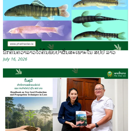
ນັກຄົ້ນຄວ້າລາວໄດ້ຄົ້ນພົບປາຜັ່ນສະເພາະໃນ ສປປ ລາວ
July 16, 2026