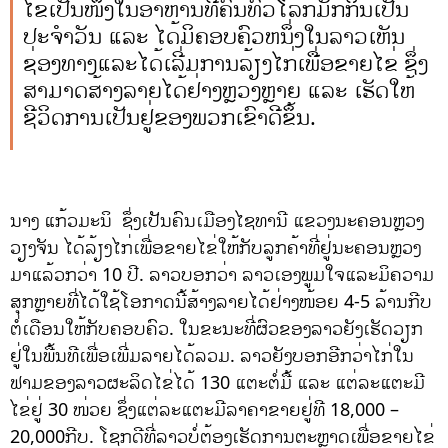
ໄຂ່ເປັນໜຶ່ງໃນອາຫານທີ່ຄົນທົ່ວໂລກມັກກິນເປັນ
ປະຈໍາວັນ ແລະ ໄດ້ມິຄອບຄົວຫນຶ່ງໃນລາວເຫັນ
ຊ່ອງທາງແລະໄດ້ເລີ່ມການລ້ຽງໄກ່ເພື່ອຂາຍໄຂ່ ຊຶ່ງ
ສາມາດສ້າງລາຍໄດ້ຢ່າງຫຼວງຫຼາຍ ແລະ ເຮັດໃຫ້
ຊີວິດການເປັນຢູ່ຂອງພວກເຂົາດີຂຶ້ນ.
ນາງ ແກ້ວມະນິ ຊຶ່ງເປັນຄົນເມືອງໄຊທານີ ແຂວງນະຄອນຫຼວງ
ວຽງຈັນ ໄດ້ລ້ຽງໄກ່ເພື່ອຂາຍໄຂ່ໃຫ້ກັບລູກຄ້າທີ່ຢູ່ນະຄອນຫຼວງ
ມາແລ້ວກວ່າ 10 ປີ. ລາວບອກວ່າ ລາວເອງພູມໃຈແລະມິຄວາມ
ສຸກຫຼາຍທີ່ໄດ້ໃຊ້ໂອກາດນີ້ສ້າງລາຍໄດ້ຢ່າງໜ້ອຍ 4-5 ລ້ານກີບ
ຕໍ່ເດືອນໃຫ້ກັບຄອບຄົວ. ໃນຂະນະທີ່ຜົວຂອງລາວຍັງເຮັດວຽກ
ຢູ່ໃນພື້ນທີເພື່ອເພີ່ມລາຍໄດ້ລວມ. ລາວຍັງບອກອີກວ່າໄກ່ໃນ
ຟາມຂອງລາວຜະລິດໄຂ່ໄດ້ 130 ແຕະຕໍ່ມື້ ແລະ ແຕ່ລະແຕະມີ
ໄຂ່ຢູ່ 30 ໜ່ວຍ ຊຶ່ງແຕ່ລະແຕະມີລາຄາຂາຍຢູ່ທີ 18,000 –
20,000ກີບ. ໂຊກດີທີ່ລາວບໍ່ຕ້ອງເຮັດການຕະຫຼາດເພື່ອຂາຍໄຂ່