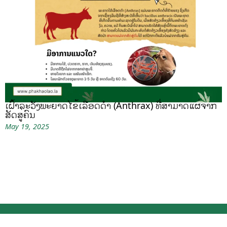
ເຝົ້າລະວັງພະຍາດໄຂ້ເລືອດດຳ (Anthrax) ທີ່ສາມາດແຜ່ຈາກ
ສັດສູ່ຄົນ
May 19, 2025