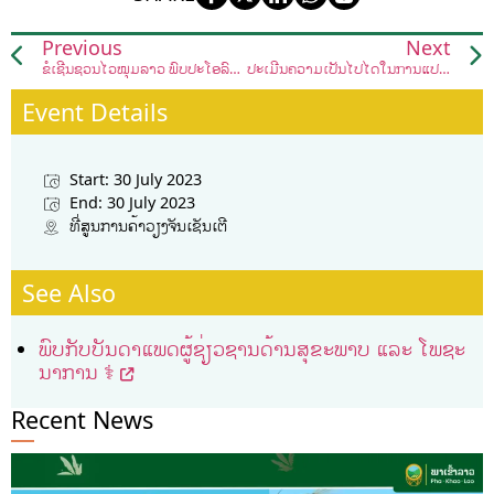
Previous
Next
ຂໍເຊີນຊວນໄວໝຸ່ມລາວ ພົບປະໂອ້ລົມກ່ຽວກັບ ແຜນການດຳເນີນງານ ແລະ ແຜນຍຸດທະສາດແຫ່ງຊາດດ້ານຊີວະນາໆພັນ (NBSAP) ຂອງ ສປປ ລາວ
ປະເມີນຄວາມເປັນໄປໄດ້ໃນການແປຮູບໜໍ່ໄມ້ໃຫ້ກາຍເປັນສິນຄ້າໂອດ໋ອບ
Event Details
Start: 30 July 2023
End: 30 July 2023
ທີ່ສູນການຄ້າວຽງຈັນເຊັນເຕີ
See Also
ພົບກັບບັນດາແພດຜູ້ຊ່ຽວຊານດ້ານສຸຂະພາບ ແລະ ໂພຊະ
ນາການ ‍⚕️
Recent News