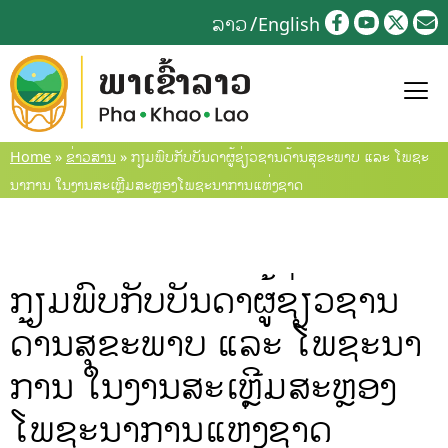
Skip
ລາວ
English
to
content
Home
»
ຂ່າວສານ
»
ກຽມພົບກັບບັນດາຜູ້ຊ່ຽວຊານດ້ານສຸຂະພາບ ແລະ ໂພຊະ
ນາການ ໃນງານສະເຫຼີມສະຫຼອງໂພຊະນາການແຫ່ງຊາດ
ກຽມພົບກັບບັນດາຜູ້ຊ່ຽວຊານ
ດ້ານສຸຂະພາບ ແລະ ໂພຊະນາ
ການ ໃນງານສະເຫຼີມສະຫຼອງ
ໂພຊະນາການແຫ່ງຊາດ