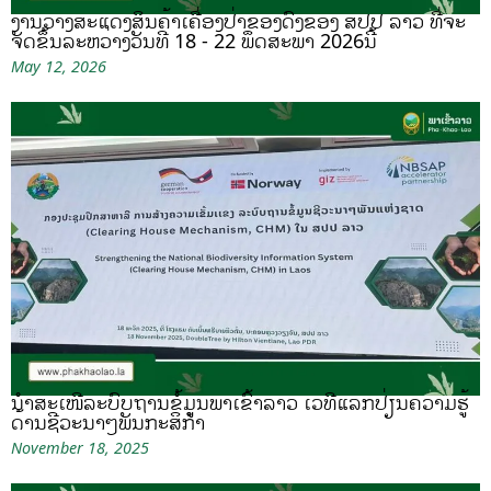
ງານວາງສະແດງສິນຄ້າເຄື່ອງປ່າຂອງດົງຂອງ ສປປ ລາວ ທີ່ຈະ
ຈັດຂຶ້ນລະຫວ່າງວັນທີ 18 - 22 ພຶດສະພາ 2026ນີ້
May 12, 2026
ນຳສະເໜີລະບົບຖານຂໍ້ມູນພາເຂົ້າລາວ ເວທີແລກປ່ຽນຄວາມຮູ້
ດ້ານຊີວະນາໆພັນກະສິກຳ
November 18, 2025