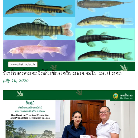
ນັກຄົ້ນຄວ້າລາວໄດ້ຄົ້ນພົບປາຜັ່ນສະເພາະໃນ ສປປ ລາວ
July 16, 2026