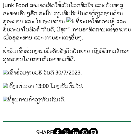
Junk Food ສາມາດເຮັດໃຫ້ເປັນໂລກຫົວໃຈ ແລະ ບັນຫາສຸ
ຂະພາບອື່ນໆອີກ ສະນັ້ນ ກຽມພົບກັບບັນດາຜູ້ຊ່ຽວຊານດ້ານ
ສຸຂະພາບ ແລະ ໂພຊະນາການ
ທີ່ຈະມາໃຫ້ຄວາມຮູ້ ແລະ
ສົນທະນາໃນຫົວຂໍ້ “ກິນດີ, ມີສຸກ”, ການສາທິດການແຕ່ງອາຫານ
ເພື່ອສຸຂະພາບ ແລະ ການສະແດງອື່ນໆ.
ຢ່າລືມເຂົ້າຮ່ວມງານເພື່ອຮັບຟັງບົດບັນຍາຍ ເຖິງວິທີການຮັກສາ
ສຸຂະພາບໂດຍການກິນອາຫານທີ່ດີ.
ເຂົ້າຮ່ວມງານຟຣີ ວັນທີ 30/7/2023.
ຕັ້ງແຕ່ເວລາ 13:00 ໂມງເປັນຕົ້ນໄປ.
ທີ່ສູນການຄ້າວຽງຈັນເຊັນເຕີ.
SHARE