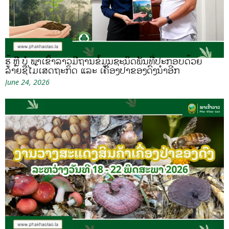
ຮູ້ ຫຼື ບໍ ພາເຂົ້າລາວມີຖານຂໍ້ມູນຊະນິດພັນທີ່ປະກອບດ້ວຍ
ລາຍຊື່ໄມ້ເສດຖະກິດ ແລະ ເຄື່ອງປ່າຂອງດົງນຳອີກ
June 24, 2026