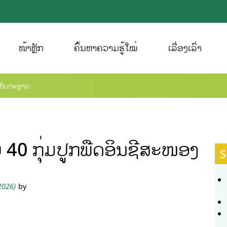
ໜ້າຫຼັກ
ຄົ້ນຫາຄວາມຮູ້ໃໝ່
ເລື່ອງເລົ່າ
້ກັບຕະຫຼາດ
 40 ກຸ່ມປູກພືດອິນຊີສະໜອງ
S
 2026)
by