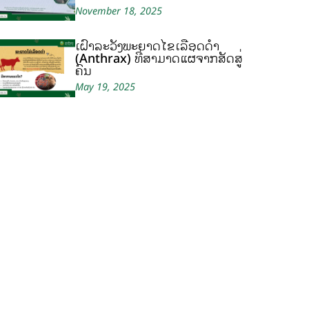
November 18, 2025
ເຝົ້າລະວັງພະຍາດໄຂ້ເລືອດດຳ
(Anthrax) ທີ່ສາມາດແຜ່ຈາກສັດສູ່
ຄົນ
May 19, 2025