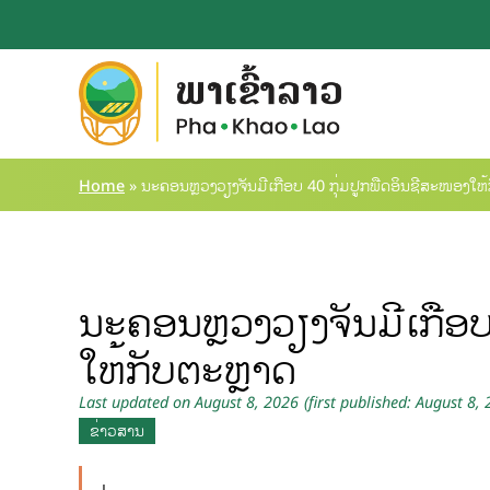
Home
»
ນະຄອນຫຼວງວຽງຈັນມີເກືອບ 40 ກຸ່ມປູກພືດອິນຊີສະໜອງໃຫ
ນະຄອນຫຼວງວຽງຈັນມີເກືອບ
ໃຫ້ກັບຕະຫຼາດ
Last updated on August 8, 2026
(first published: August 8,
ຂ່າວສານ