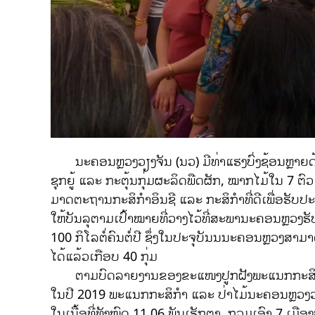
ນະຄອນຫຼວງວຽງຈັນ (ນວ) ມີທ່າແຮງບົ່ງຊ້ອນຫຼາຍດ
ຊຸກຍູ້ ແລະ ກະຕຸ້ນກຸ່ມຜະລິດພືດຜັກ, ໝາກໄມ້ໃນ 7 ຕ
ມາດຕະຖານກະສິກຳອິນຊີ ແລະ ກະສິກຳທີ່ດີເພື່ອຮັບປ
ໃຫ້ບັນລຸຕາມເປົ້າໝາຍທີ່ວາງໄວ້ທີ່ສະພານະຄອນຫຼວງ
100 ກິໂລຕໍ່ຄົນຕໍ່ປີ ຊຶ່ງໃນປະຈຸບັນນນະຄອນຫຼວງສາ
ໄດ້ແລ້ວເກືອບ 40 ກຸ່ມ
ຕາມບົດລາຍງານຂອງຂະແໜງປູກຝັງພະແນກກະສິກຳ ແລະ ປ່
ໃນປີ 2019 ພະແນກກະສິກຳ ແລະ ປ່າໄມ້ນະຄອນຫຼວງວ
ໃນເນື້ອທີ່ທັງໝົດ 11,06 ພັນເຮັກຕາ, ກວມເອົາ 7 ເມື