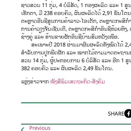
ຊາວສວນ 11 ກຸ່ມ, 4 ບໍລິສັດ, 1 ກອງຜະລິດ ແລະ 1 ສ
ເຮັກຕາ, ມີ 238 ຄອບຄົວ, ຜົນຜະລິດໄດ້ 2,91 ພັນໂຕນ
ຕະຫຼາດອີນຊີສູນການຄ້າລາວ-ໄອເຕັກ, ຕະຫຼາດກະສິກຳ
ການຄ້າວຽງຈັນເຊັນເຕີ, ຕະຫຼາດກະສິກຳອິນຊີຫ້ວຍຫົງ
ຊ້າງຄູ່ ແລະ ຮ້ານຂາຍຜັກອິນຊີບ້ານສົມຫວັງເໜືອ.
ສະເພາະປີ 2018 ຜ່ານມາຜົນຜະລິດທັງໝົດໄດ້ 2,49 ພ
ສຳລັບການປູກພືດຜັກ ແລະ ໝາກໄມ້ຕາມມາດຕະຖານກະສິກ
ສວນ 14 ກຸ່ມ, ຜູ້ປະກອບການ 6 ບໍລິສັດ ແລະ ອີກ 1 
382 ຄອບຄົວ ແລະ ຜົນຜະລິດ 2,49 ພັນໂຕນ.
ແຫຼ່ງຂ່າວຈາກ
ໜັງສືພິມເສດຖະກິດ-ສັງຄົມ
SHARE
Previous