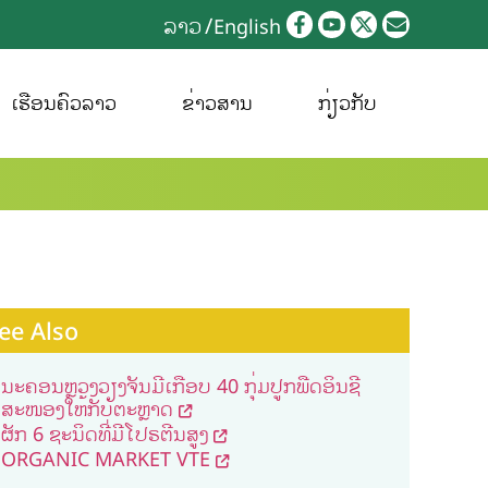
ລາວ
English
ເຮືອນຄົວລາວ
ຂ່າວສານ
ກ່ຽວກັບ
ee Also
ນະຄອນຫຼວງວຽງຈັນມີເກືອບ 40 ກຸ່ມປູກພືດອິນຊີ
ສະໜອງໃຫ້ກັບຕະຫຼາດ
ຜັກ 6 ຊະນິດທີ່ມີໂປຣຕີນສູງ
ORGANIC MARKET VTE