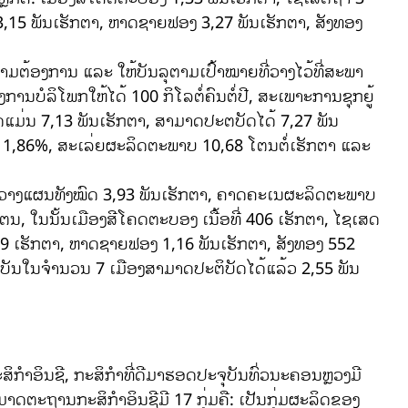
3,15 ພັນເຮັກຕາ, ຫາດຊາຍຟອງ 3,27 ພັນເຮັກຕາ, ສັງທອງ
້ອງການ ແລະ ໃຫ້ບັນລຸຕາມເປົ້າໝາຍທີ່ວາງໄວ້ທີ່ສະພາ
ບໍລິໂພກໃຫ້ໄດ້ 100 ກິໂລຕໍ່ຄົນຕໍ່ປີ, ສະເພາະການຊຸກຍູ້
ແມ່ນ 7,13 ພັນເຮັກຕາ, ສາມາດປະຕບັດໄດ້ 7,27 ພັນ
 1,86%, ສະເລ່ຍຜະລິດຕະພາບ 10,68 ໂຕນຕໍ່ເຮັກຕາ ແລະ
ວາງແຜນທັງໝົດ 3,93 ພັນເຮັກຕາ, ຄາດຄະເນຜະລິດຕະພາບ
ຕນ, ໃນນັ້ນເມືອງສີໂຄດຕະບອງ ເນື້ອທີ່ 406 ເຮັກຕາ, ໄຊເສດ
9 ເຮັກຕາ, ຫາດຊາຍຟອງ 1,16 ພັນເຮັກຕາ, ສັງທອງ 552
ຸບັນໃນຈຳນວນ 7 ເມືອງສາມາດປະຕິບັດໄດ້ແລ້ວ 2,55 ພັນ
ິນຊີ, ກະສິກຳທີ່ດີມາຮອດປະຈຸບັນທົ່ວນະຄອນຫຼວງມີ
ມາດຕະຖານກະສິກຳອິນຊີມີ 17 ກຸ່ມຄື: ເປັນກຸ່ມຜະລິດຂອງ