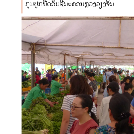
ກຸ່ມປູກພືດອິນຊີນະຄອນຫຼວງວຽງຈັນ