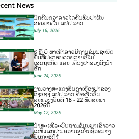
ecent News
ນັກຄົ້ນຄວ້າລາວໄດ້ຄົ້ນພົບປາຜັ່ນ
ສະເພາະໃນ ສປປ ລາວ
July 16, 2026
ຮູ້ ຫຼື ບໍ ພາເຂົ້າລາວມີຖານຂໍ້ມູນຊະນິດ
ພັນທີ່ປະກອບດ້ວຍລາຍຊື່ໄມ້
ເສດຖະກິດ ແລະ ເຄື່ອງປ່າຂອງດົງນຳ
ອີກ
June 24, 2026
ງານວາງສະແດງສິນຄ້າເຄື່ອງປ່າຂອງ
ດົງຂອງ ສປປ ລາວ ທີ່ຈະຈັດຂຶ້ນ
ລະຫວ່າງວັນທີ 18 - 22 ພຶດສະພາ
2026ນີ້
May 12, 2026
ນຳສະເໜີລະບົບຖານຂໍ້ມູນພາເຂົ້າລາວ
ເວທີແລກປ່ຽນຄວາມຮູ້ດ້ານຊີວະນາໆ
ພັນກະສິກຳ