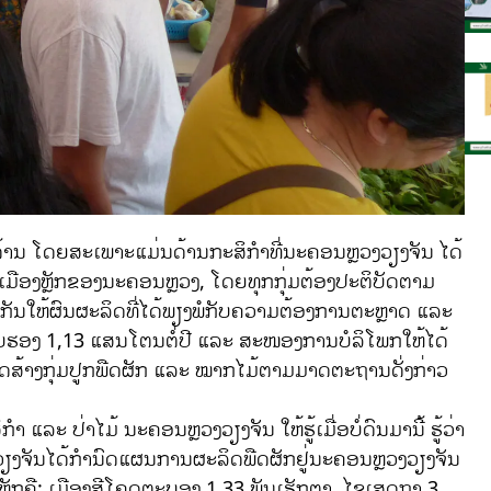
້ານ ໂດຍສະເພາະແມ່ນດ້ານກະສິກຳທີ່ນະຄອນຫຼວງວຽງຈັນ ໄດ້
ົວເມືອງຫຼັກຂອງນະຄອນຫຼວງ, ໂດຍທຸກກຸ່ມຕ້ອງປະຕິບັດຕາມ
ະກັນໃຫ້ຜົນຜະລິດທີ່ໄດ້ພຽງພໍກັບຄວາມຕ້ອງການຕະຫຼາດ ແລະ
ຮັບຮອງ 1,13 ແສນໂຕນຕໍ່ປີ ແລະ ສະໜອງການບໍລິໂພກໃຫ້ໄດ້
ມາດສ້າງກຸ່ມປູກພືດຜັກ ແລະ ໝາກໄມ້ຕາມມາດຕະຖານດັ່ງກ່າວ
າໄມ້ ນະຄອນຫຼວງວຽງຈັນ ໃຫ້ຮູ້ເມື່ອບໍ່ດົນມານີ້ ຮູ້ວ່າ
ຽງຈັນໄດ້ກຳນົດແຜນການຜະລິດພືດຜັກຢູ່ນະຄອນຫຼວງວຽງຈັນ
ອງຫຼັກຄື: ເມືອງສີໂຄດຕະບອງ 1,33 ພັນເຮັກຕາ, ໄຊເສດຖາ 3