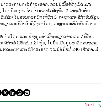
ູນມາດຕະຖານກະສິກຳສະອາດ, ລວມມີເນື້ອທີ່ທັງໝົດ 279
, ໂດຍມີຕະຫຼາດຈຳໜ່າຍຮອງຮັບທັງໝົດ 7 ແຫ່ງເປັນຕົ້ນ
ອິນຊີສະໂມສອນດອກປີກໄກ່ຫຼັກ 5, ຕະຫຼາດກະສິກຳອິນຊີສູນ
, ຕະຫຼາດກະສິກຳອິນຊີດົງນາໂຊກ, ຕະຫຼາດກະສິກຳອິນຊີບ້ານ
ັນໂຕນ ແລະ ສ້າງມູນຄ່າເຂົ້າຕະຫຼາດຈຳນວນ 7 ຕື້ກີບ,
ຳທີ່ດີມີທັງໝົດ 21 ກຸ່ມ, ໃນນັ້ນເປັນກຸ່ມຜະລິດຂອງຊາວ
ສູນມາດຕະຖານກະສິກຳສະອາດ ລວມມີເນື້ອທີ່ 240 ເຮັກຕາ, ມີ
Next