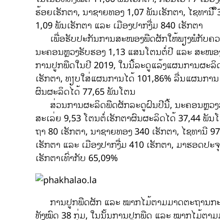
ຮ້ອຍເຮັກຕາ, ນາຊາຍທອງ 1,07 ພັນເຮັກຕາ, ໄຊທານີ ຶ
1,09 ພັນເຮັກຕາ ແລະ ເມືອງປາກງື່ມ 840 ເຮັກຕາ
ເພື່ອຮັບປະກັນການສະໜອງພືດຜັກໃຫ້ພຽງພໍກັບຄວາມຕ
ນະຄອນຫຼວງຮັບຮອງ 1,13 ແສນໂຕນຕໍ່ປີ ແລະ ສະໜອງການ
ການປູກພືດໃນປີ 2019, ໃນນີ້ລະດູແລ້ງແຜນການຜະລິດ
ເຮັກຕາ, ທຽບໃສ່ແຜນການໄດ້ 101,86% ລື່ນແຜນການ
ຜົນຜະລິດໄດ້ 77,65 ພັນໂຕນ
ສ່ວນການຜະລິດພືດຜັກລະດູຝົນປີນີ້, ນະຄອນຫຼວງ
ສະເລ່ຍ 9,53 ໂຕນຕໍ່ເຮັກຕາຜົນຜະລິດໄດ້ 37,44 ພັນໂ
ຖາ 80 ເຮັກຕາ, ນາຊາຍທອງ 340 ເຮັກຕາ, ໄຊທານີ 97
ເຮັກຕາ ແລະ ເມືອງປາກງື່ມ 410 ເຮັກຕາ, ມາຮອດປະຈ
ເຮັກຕາເທົ່າກັບ 65,09%
ການປູກພືດຜັກ ແລະ ໝາກໄມ້ຕາມມາດຕະຖານກະສິກຳອ
ທັງໝົດ 38 ກຸ່ມ, ໃນນັ້ນການປູກພືດ ແລະ ໝາກໄມ້ຕາມ