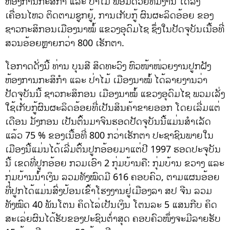
ຫ້ອງການກະສິກຳ ແລະ ປ່າໄມ້ ພ້ອມດ້ວຍທີມງານ ໄດ້ລົງ
ເຄື່ອນໄຫວ ຕິດຕາມຊູກຍູ້, ການເກັບກູ້ ຜົນຜະລິດອ້ອຍ ຂອງ
ຊາວກະສິກອນເມືອງນາໝໍ້ ແຂວງອຸດົມໄຊ ຊຶ່ງໃນປັດຈຸບັນເນື້ອທີ່
ສວນອ້ອຍຫຼາຍກວ່າ 800 ເຮັກຕາ.
ໂອກາດດັ່ງນີ້ ທ່ານ ບຸນສີ ສິດທະວົງ ຫົວໜ້າໜ່ວຍງານປູກຝັງ
ຫ້ອງການກະສິກຳ ແລະ ປ່າໄມ້ ເມືອງນາໝໍ້ ໄດ້ລາຍງານວ່າ
ປັດຈຸບັນນີ້ ຊາວກະສິກອນ ເມືອງນາໝໍ້ ແຂວງອຸດົມໄຊ ພວມເລັ່ງ
ໃຊ້ເກັບກູ້ຜົນຜະລິດອ້ອຍທີ່ເປັນສິນຄ້າຂາຍອອກ ໂດຍເລີ່ມແຕ່
ເດືອນ ມັງກອນ ເປັນຕົ້ນມາຈົນຮອດປັດຈຸບັນນີ້ແມ່ນສໍາເລັດ
ແລ້ວ 75 % ຂອງເນື້ອທີ່ 800 ກວ່າເຮັກຕາ ປະຊາຊົນພາຍໃນ
ເມືອງນີ້ແມ່ນໄດ້ເລີ່ມຕົ້ນປູກອ້ອຍມາແຕ່ປີ 1997 ຮອດປະຈຸບັນ
ນີ້ ເຂດທີ່ປູກອ້ອຍ ກວມເອົາ 2 ກຸ່ມບ້ານຄື: ກຸ່ມບ້ານ ຂວາງ ແລະ
ກຸ່ມບ້ານນ້ຳເງິນ ລວມທັງໝົດມີ 616 ຄອບຄົວ, ຕາມແຜນອ້ອຍ
ທີ່ປູກໄດ້ແມ່ນສົ່ງປ້ອນເຂົ້າໂຮງງານຢູ່ເມືອງລາ ສປ ຈີນ ລວມ
ທັງໝົດ 40 ພັນໂຕນ ຄິດໄລ່ເປັນເງິນ ໂຕນລະ 5 ແສນກີບ ຄິດ
ສະເລ່ຍຜົນໄດ້ຮັບຂອງປະຊົນຕ່ຳສຸດ ຄອບຄົວໜຶ່ງຈະມີລາຍຮັບ