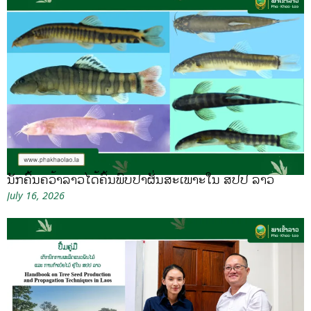
ນັກຄົ້ນຄວ້າລາວໄດ້ຄົ້ນພົບປາຜັ່ນສະເພາະໃນ ສປປ ລາວ
July 16, 2026