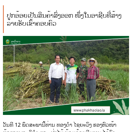
ປູກອ້ອຍເປັນສິນຄ້າສົ່ງອອກ ໜຶ່ງໃນອາຊີບທີ່ສ້າງ
ລາຍຮັບເຂົ້າຄອບຄົວ
ວັນທີ 12 ພຶດສະພານີ້ທ່ານ ທອງດຳ ໄຊຍະວົງ ຮອງຫົວໜ້າ