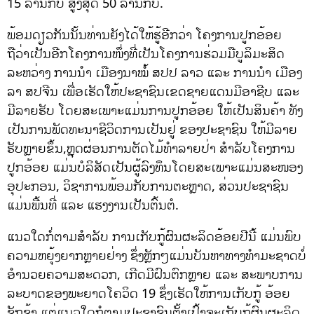
15 ລ້ານກີບ ສູງສຸດ 50 ລ້ານກີບ.
ພ້ອມດຽວກັນນັ້ນທ່ານຍັງໄດ້ໃຫ້ຮູ້ອີກວ່າ ໂຄງການປູກອ້ອຍ
ຖືວ່າເປັນອີກໂຄງການໜຶ່ງທີ່ເປັນໂຄງການຮ່ວມມືບູລິມະສິດ
ລະຫວ່າງ ການນໍາ ເມືອງນາໝໍ້ ສປປ ລາວ ແລະ ການນຳ ເມືອງ
ລາ ສປຈີນ ເພື່ອເຮັດໃຫ້ປະຊາຊົນເຂດຊາຍແດນມີອາຊີບ ແລະ
ມີລາຍຮັບ ໂດຍສະເພາະແມ່ນການປູກອ້ອຍ ໃຫ້ເປັນສິນຄ້າ ທັງ
ເປັນການພັດທະນາຊີວິດການເປັນຢູ່ ຂອງປະຊາຊົນ ໃຫ້ມີລາຍ
ຮັບຫຼາຍຂຶ້ນ,ຫຼຸດຜ່ອນການຕັດໄມ້ທຳລາຍປ່າ ສໍາລັບໂຄງການ
ປູກອ້ອຍ ແມ່ນບໍລິສັດເປັນຜູ້ລົງທຶນໂດຍສະເພາະແມ່ນສະໜອງ
ອຸປະກອນ, ວິຊາການພ້ອມກັບການຕະຫຼາດ, ສ່ວນປະຊາຊົນ
ແມ່ນພື້ນທີ່ ແລະ ແຮງງານເປັນຕົ້ນຕໍ.
ແນວໃດກໍ່ຕາມສໍາລັບ ການເກັບກູ້ຜົນຜະລິດອ້ອຍປີນີ້ ແມ່ນພົບ
ຄວາມຫຍຸ້ງຍາກຫຼາຍຢ່າງ ຊຶ່ງຫຼັກໆແມ່ນບັນຫາທາງທຳມະຊາດບໍ່
ອຳນວຍຄວາມສະດວກ, ເກີດມີຝົນຕົກຫຼາຍ ແລະ ສະພາບການ
ລະບາດຂອງພະຍາດໂຄວິດ 19 ຊຶ່ງເຮັດໃຫ້ການເກັບກູ້ ອ້ອຍ
ຊັກຊ້າ ແຕ່ແນວໃດກໍຕາມປະຊາຊົນຕັ້ງເປົ້າຈະເກັບກູ້ຜົນຜະລິດ