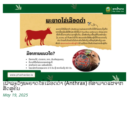
ເຝົ້າລະວັງພະຍາດໄຂ້ເລືອດດຳ (Anthrax) ທີ່ສາມາດແຜ່ຈາກ
ສັດສູ່ຄົນ
May 19, 2025