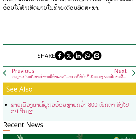
ອ້ອຍໃຫ້ສຳເສັດພາຍໃນທ້າຍເດືອນພຶດສະພາ.
SHARE
Previous
Next
ຕະຫຼາດ "ນະວັດຕະກໍາກະສິກໍາລາວ" ໃນໄວໆນີ້
ກອບນິຕິກໍາທີ່ເຂັ້ມແຂງ ຈະເພີ່ມທະວີການປົກປັກຮັກສາພູມີທັດຊີວະນາໆພັນອັນອຸດົມສົມບູນຂອງ ສປປ ລາວ ໃຫ້ແກ່ຄົນ ແລະ ທຳມະຊາດ
See Also
ຊາວເມືອງນາໝໍ້ປູກອອ້ອຍຫຼາຍກວ່າ 800 ເຮັກຕາ ສົ່ງໄປ
ສປ ຈີນ
Recent News