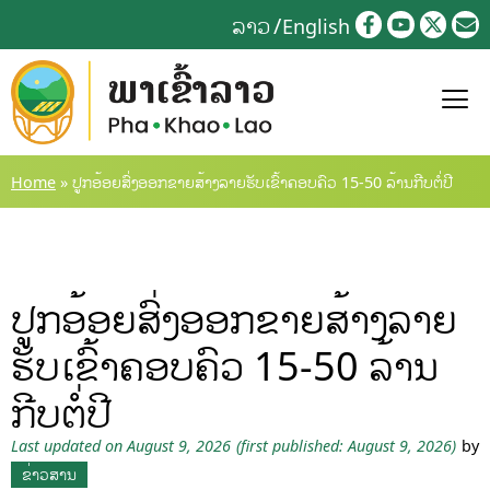
Skip
ລາວ
English
to
content
Home
»
ປູກອ້ອຍສົ່ງອອກຂາຍສ້າງລາຍຮັບເຂົ້າຄອບຄົວ 15-50 ລ້ານກີບຕໍ່ປີ
ປູກອ້ອຍສົ່ງອອກຂາຍສ້າງລາຍ
ຮັບເຂົ້າຄອບຄົວ 15-50 ລ້ານ
ກີບຕໍ່ປີ
Last updated on August 9, 2026
(first published: August 9, 2026)
by
ຂ່າວສານ