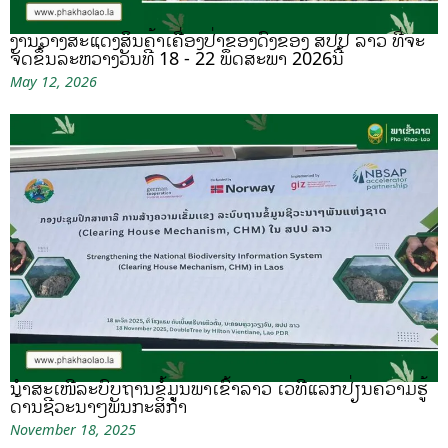
ງານວາງສະແດງສິນຄ້າເຄື່ອງປ່າຂອງດົງຂອງ ສປປ ລາວ ທີ່ຈະ
ຈັດຂຶ້ນລະຫວ່າງວັນທີ 18 - 22 ພຶດສະພາ 2026ນີ້
May 12, 2026
ນຳສະເໜີລະບົບຖານຂໍ້ມູນພາເຂົ້າລາວ ເວທີແລກປ່ຽນຄວາມຮູ້
ດ້ານຊີວະນາໆພັນກະສິກຳ
November 18, 2025