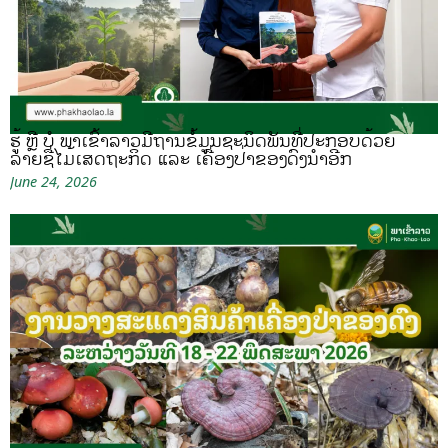
ຮູ້ ຫຼື ບໍ ພາເຂົ້າລາວມີຖານຂໍ້ມູນຊະນິດພັນທີ່ປະກອບດ້ວຍ
ລາຍຊື່ໄມ້ເສດຖະກິດ ແລະ ເຄື່ອງປ່າຂອງດົງນຳອີກ
June 24, 2026