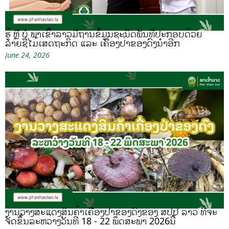
ຮູ້ ຫຼື ບໍ ພາເຂົ້າລາວມີຖານຂໍ້ມູນຊະນິດພັນທີ່ປະກອບດ້ວຍ
ລາຍຊື່ໄມ້ເສດຖະກິດ ແລະ ເຄື່ອງປ່າຂອງດົງນຳອີກ
June 24, 2026
ງານວາງສະແດງສິນຄ້າເຄື່ອງປ່າຂອງດົງຂອງ ສປປ ລາວ ທີ່ຈະ
ຈັດຂຶ້ນລະຫວ່າງວັນທີ 18 - 22 ພຶດສະພາ 2026ນີ້