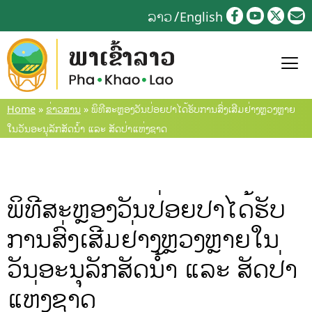
Skip
ລາວ
English
to
content
Home
»
ຂ່າວສານ
»
ພິທີສະຫຼອງວັນປ່ອຍປາໄດ້ຮັບການສົ່ງເສີມຢ່າງຫຼວງຫຼາຍ
ໃນວັນອະນຸລັກສັດນໍ້າ ແລະ ສັດປ່າແຫ່ງຊາດ
ພິທີສະຫຼອງວັນປ່ອຍປາໄດ້ຮັບ
ການສົ່ງເສີມຢ່າງຫຼວງຫຼາຍໃນ
ວັນອະນຸລັກສັດນໍ້າ ແລະ ສັດປ່າ
ແຫ່ງຊາດ