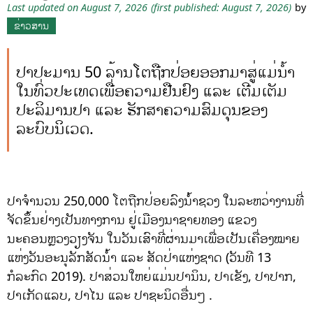
Last updated on August 7, 2026
(first published: August 7, 2026)
by
ຂ່າວສານ
ປາປະມານ 50 ລ້ານໂຕຖືກປ່ອຍອອກມາສູ່ແມ່ນໍ້າ
ໃນທົ່ວປະເທດເພື່ອຄວາມຢືນຢົງ ແລະ ເຕີມເຕັມ
ປະລິມານປາ ແລະ ຮັກສາຄວາມສົມດຸນຂອງ
ລະບົບນິເວດ.
ປາຈຳນວນ 250,000 ໂຕຖືກປ່ອຍລົງນ້ຳຊວງ ໃນລະຫວ່າງານທີ່
ຈັດຂຶ້ນຢ່າງເປັນທາງການ ຢູ່ເມືອງນາຊາຍທອງ ແຂວງ
ນະຄອນຫຼວງວຽງຈັນ ໃນວັນເສົາທີ່ຜ່ານມາເພື່ອເປັນເຄື່ອງໝາຍ
ແຫ່ງວັນອະນຸລັກສັດນໍ້າ ແລະ ສັດປ່າແຫ່ງຊາດ (ວັນທີ 13
ກໍລະກົດ 2019). ປາສ່ວນໃຫຍ່ແມ່ນປານິນ, ປາເຂັງ, ປາປາກ,
ປາເກັດແລບ, ປາໄນ ແລະ ປາຊະນິດອື່ນໆ .