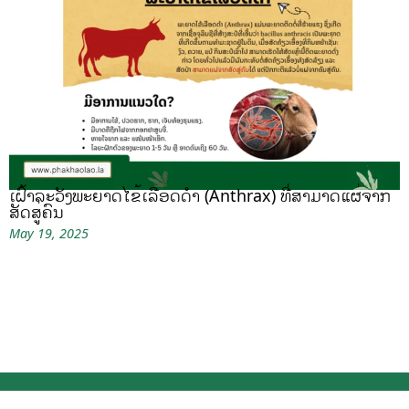
ເຝົ້າລະວັງພະຍາດໄຂ້ເລືອດດຳ (Anthrax) ທີ່ສາມາດແຜ່ຈາກ
ສັດສູ່ຄົນ
May 19, 2025