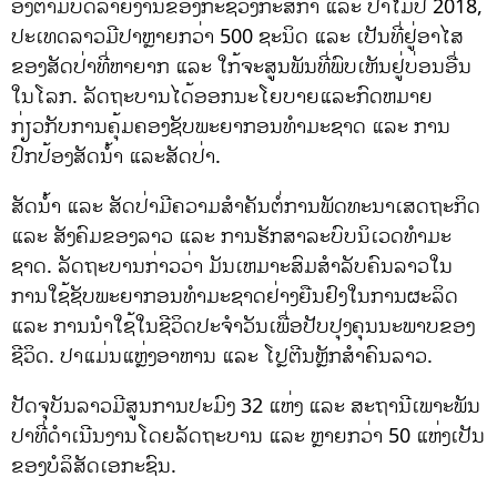
ອີງຕາມບົດລາຍງານຂອງກະຊວງກະສິກໍາ ແລະ ປ່າໄມ້ປີ 2018,
ປະເທດລາວມີປາຫຼາຍກວ່າ 500 ຊະນິດ ແລະ ເປັນທີ່ຢູ່ອາໄສ
ຂອງສັດປ່າທີ່ຫາຍາກ ແລະ ໃກ້ຈະສູນພັນທີ່ພົບເຫັນຢູ່ບ່ອນອື່ນ
ໃນໂລກ. ລັດຖະບານໄດ້ອອກນະໂຍບາຍແລະກົດຫມາຍ
ກ່ຽວກັບການຄຸ້ມຄອງຊັບພະຍາກອນທໍາມະຊາດ ແລະ ການ
ປົກປ້ອງສັດນ້ຳ ແລະສັດປ່າ.
ສັດນ້ຳ ແລະ ສັດປ່າມີຄວາມສໍາຄັນຕໍ່ການພັດທະນາເສດຖະກິດ
ແລະ ສັງຄົມຂອງລາວ ແລະ ການຮັກສາລະບົບນິເວດທໍາມະ
ຊາດ. ລັດຖະບານກ່າວວ່າ ມັນເຫມາະສົມສໍາລັບຄົນລາວໃນ
ການໃຊ້ຊັບພະຍາກອນທໍາມະຊາດຢ່າງຍືນຢົງໃນການຜະລິດ
ແລະ ການນຳໃຊ້ໃນຊີວິດປະຈໍາວັນເພື່ອປັບປຸງຄຸນນະພາບຂອງ
ຊີວິດ. ປາແມ່ນແຫຼ່ງອາຫານ ແລະ ໂປຼຕີນຫຼັກສໍາຄົນລາວ.
ປັດຈຸບັນລາວມີສູນການປະມົງ 32 ແຫ່ງ ແລະ ສະຖານີເພາະພັນ
ປາທີ່ດໍາເນີນງານໂດຍລັດຖະບານ ແລະ ຫຼາຍກວ່າ 50 ແຫ່ງເປັນ
ຂອງບໍລິສັດເອກະຊົນ.