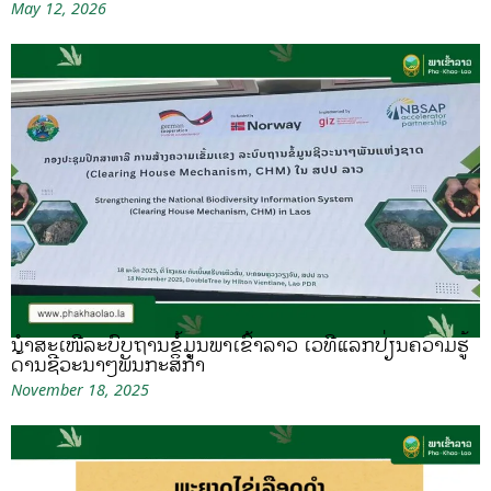
May 12, 2026
ນຳສະເໜີລະບົບຖານຂໍ້ມູນພາເຂົ້າລາວ ເວທີແລກປ່ຽນຄວາມຮູ້
ດ້ານຊີວະນາໆພັນກະສິກຳ
November 18, 2025