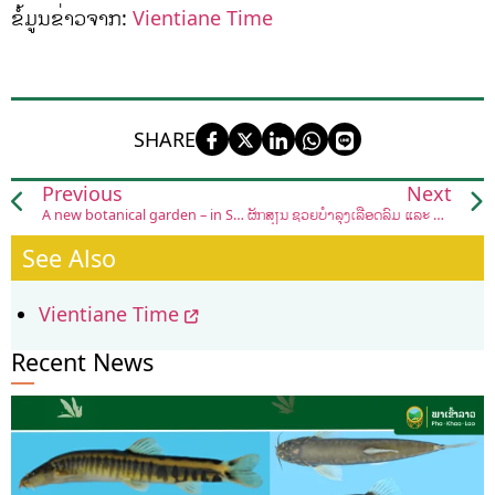
ຂໍ້ມູນຂ່າວຈາກ:
Vientiane Time
SHARE
Previous
Next
A new botanical garden – in South East Asia
ຜັກສ້ຽນ ຊ່ວຍບໍາລຸງເລືອດລົມ ແລະ ຮ່າງກາຍ
See Also
Vientiane Time
Recent News