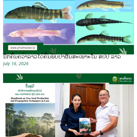
ນັກຄົ້ນຄວ້າລາວໄດ້ຄົ້ນພົບປາຜັ່ນສະເພາະໃນ ສປປ ລາວ
July 16, 2026