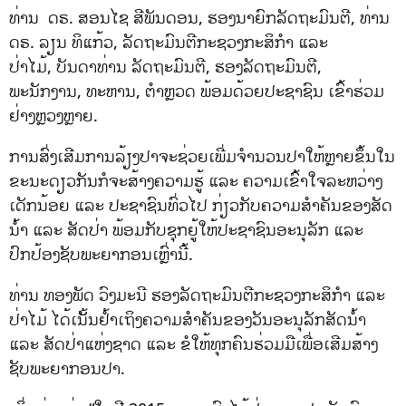
ທ່ານ ດຣ. ສອນໄຊ ສີພັນດອນ, ຮອງນາຍົກລັດຖະມົນຕີ, ທ່ານ
ດຣ. ລຽນ ທິແກ້ວ, ລັດຖະມົນຕີກະຊວງກະສິກຳ ແລະ
ປ່າໄມ້, ບັນດາທ່ານ ລັດຖະມົນຕີ, ຮອງລັດຖະມົນຕີ,
ພະນັກງານ, ທະຫານ, ຕຳຫຼວດ ພ້ອມດ້ວຍປະຊາຊົນ ເຂົ້າຮ່ວມ
ຢ່າງຫຼວງຫຼາຍ.
ການສົ່ງເສີມການລ້ຽງປາຈະຊ່ວຍເພີ່ມຈຳນວນປາໃຫ້ຫຼາຍຂຶ້ນໃນ
ຂະນະດຽວກັນກໍຈະສ້າງຄວາມຮູ້ ແລະ ຄວາມເຂົ້າໃຈລະຫວ່າງ
ເດັກນ້ອຍ ແລະ ປະຊາຊົນທົ່ວໄປ ກ່ຽວກັບຄວາມສໍາຄັນຂອງສັດ
ນ້ໍາ ແລະ ສັດປ່າ ພ້ອມກັບຊຸກຍູ້ໃຫ້ປະຊາຊົນອະນຸລັກ ແລະ
ປົກປ້ອງຊັບພະຍາກອນເຫຼົ່ານີ້.
ທ່ານ ທອງພັດ ວົງມະນີ ຮອງລັດຖະມົນຕີກະຊວງກະສິກຳ ແລະ
ປ່າໄມ້ ໄດ້ເນັັ້ນຢ້ຳເຖິງຄວາມສຳຄັນຂອງວັນອະນຸລັກສັດນໍ້າ
ແລະ ສັດປ່າແຫ່ງຊາດ ແລະ ຂໍໃຫ້ທຸກຄົນຮ່ວມມືເພື່ອເສີມສ້າງ
ຊັບພະຍາກອນປາ.