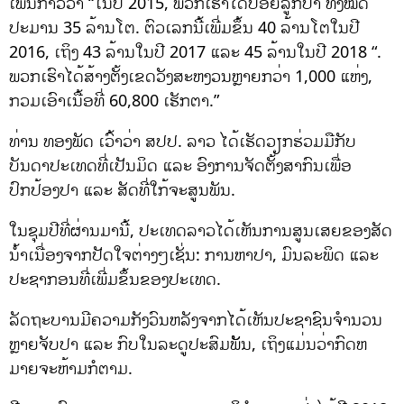
ເພິ່ນກ່າວວ່າ “ໃນປີ 2015, ພວກເຮົາໄດ້ປ່ອຍລູກປາ ທັງໝົດ
ປະມານ 35 ລ້ານໂຕ. ຕົວເລກນີ້ເພີ່ມຂຶ້ນ 40 ລ້ານໂຕໃນປີ
2016, ເຖິງ 43 ລ້ານໃນປີ 2017 ແລະ 45 ລ້ານໃນປີ 2018 “.
ພວກເຮົາໄດ້ສ້າງຕັ້ງເຂດວັງສະຫງວນຫຼາຍກວ່າ 1,000 ແຫ່ງ,
ກວມເອົາເນື້ອທີ່ 60,800 ເຮັກຕາ.”
ທ່ານ ທອງພັດ ເວົ້າວ່າ ສປປ. ລາວ ໄດ້ເຮັດວຽກຮ່ວມມືກັບ
ບັນດາປະເທດທີ່ເປັນມິດ ແລະ ອົງການຈັດຕັ້ງສາກົນເພື່ອ
ປົກປ້ອງປາ ແລະ ສັດທີ່ໃກ້ຈະສູນພັນ.
ໃນຊຸມປີທີ່ຜ່ານມານີ້, ປະເທດລາວໄດ້ເຫັນການສູນເສຍຂອງສັດ
ນ້ຳເນື່ອງຈາກປັດໃຈຕ່າງໆເຊັ່ນ: ການຫາປາ, ມົນລະພິດ ແລະ
ປະຊາກອນທີ່ເພີ່ມຂຶ້ນຂອງປະເທດ.
ລັດຖະບານມີຄວາມກັງວົນຫລັງຈາກໄດ້ເຫັນປະຊາຊົນຈໍານວນ
ຫຼາຍຈັບປາ ແລະ ກົບໃນລະດູປະສົມພັັນ, ເຖິງແມ່ນວ່າກົດຫ
ມາຍຈະຫ້າມກໍຕາມ.