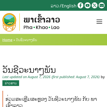
ລາວ
English
Home
»
ວັນຊີວະນາໆພັນ
ວັນຊີວະນາໆພັນ
Last updated on August 7, 2026
(first published: August 7, 2026)
by
ຂ່າວສານ
ຮ່ວມສະເຫຼີມສະຫຼອງ ວັນຊີວະນາໆພັນ ກັບ ພາ
ເຂົ້າລາວ