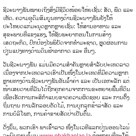
ຊີວະນາໆພັນໝາຍເຖິງສິ່ງມີຊີວິດໜ້ອຍໃຫ່ຍເຊັ່ນ: ສັດ, ພືດ ແລະ
ເຫັດ. ຄວາມອຸດົມສົມບູນທາງດ້ານຊີວະນາໆພັນຍັງໃຫ້
ປະໂຫຍດແກ່ມະນຸດຫຼາກຫຼາຍເຊັ່ນ: ໃຫ້ສານອາຫານ ແລະ
ສຸຂະພາບທີ່ແຂງແຮງ
,
ໃຫ້ຊັບພະຍາກອນໃນການສ້າງ
ເສດຖະກິດ, ປົກປ້ອງໄພພິບັດຈາກທຳມະຊາດ, ຫຼຸດຜ່ອນການ
ປ່ຽນແປງທາງດ້ານດິນຟ້າອາກາດ ແລະ ອື່ນໆ.
ວັນຊີວະນາໆພັນ ແມ່ນມີຄວາມສຳຄັນຫຼາຍສຳລັບປະເທດລາວ
ເນື່ອງຈາກປະເທດລາວເຮົາເປັນໜຶ່ງໃນປະເທດທີ່ມີຄວາມຫຼາກ
ຫຼາຍທາງດ້ານຊີວະນາໆພັນອັນລໍ້າຄ່າ ແລະ ເປັນເອກະລັກ ແຕ່
ໜ້າເສຍດາຍທີ່ມັນໄດ້ຖືກຄຸກຄາມຈາກການຂະຫຍາຍພື້ນທີ່ດິນ
ເພື່ອເຮັດການກະສິກຳແບບຂາດຄວາມຜິດຊອບ ແລະ ການຕັ້ງ
ຖິ່ນຖານ ການລັກລອບຕັດໄມ້, ການບຸກລຸກຂ້າລ່າສັດ ແລະ
ການບໍລິໂພກ, ການຄ້າຂາຍສັດປ່າເປັນຕົ້ນ.
ດັ່ງນັ້ນ, ພວກເຮົາ ພາເຂົ້າລາວ ໜຶ່ງໃນເວທີແລກປ່ຽນອອນໄລນ໌
ລະບົບຖານຂໍ້ມູນ
www.phakhaolao.la
ຕ້ອງການທີ່ຈະໃຫ້