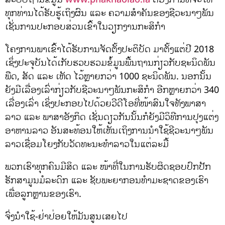
ທຸກທ່ານໄດ້ຮັບຮູ້ເຖິງຜົນ ແລະ ຄວາມສຳຄັນຂອງຊີວະນາໆພັນ
ເຊັ່ນການປະກອບສ່ວນເຂົ້າໃນວຽກງານກະສິກຳ
ໂຄງການພາເຂົ້າໄດ້ຮັບການຈັດຕັ້ງປະຕິບັດ ມາຕັ້ງແຕ່ປີ 2018
ເຊິ່ງປະຈຸບັນໄດ້ເກັບຮວບຮວມຂໍ້ມູນພື້ນຖານກ່ຽວກັບຊະນິດພັນ
ພືດ, ສັດ ແລະ ເຫັດ ໄວ້ຫຼາຍກວ່າ 1000 ຊະນິດພັນ. ນອກນັ້ນ
ຍັງມີເລື່ອງເລົ່າກ່ຽວກັບຊີວະນາໆພັນກະສິກຳ ອີກຫຼາຍກວ່າ 340
ເລື່ອງເລົ່າ ເຊິ່ງປະກອບໄປດ້ວຍວີດີໂອທີ່ໜ້າສົນໃຈທັງພາສາ
ລາວ ແລະ ພາສາອັງກິດ ເຊັ່ນດຽວກັນນັ້ນກໍຍັງມີວິທີການປຸງແຕ່ງ
ອາຫານລາວ ອັນສະທ້ອນໃຫ້ເຫັນເຖິງການນຳໃຊ້ຊີວະນາໆພັນ
ລາວເຊື່ອມໂຍງກັບວັດທະນະທຳລາວໃນແຕ່ລະມື້
ພວກເຮົາທຸກຄົນມີສິດ ແລະ ໜ້າທີ່ໃນການຮັບຜິດຊອບປົກປັກ
ຮັກສາມູນມໍລະດົກ ແລະ ຊັບພະຍາກອນທຳມະຊາດຂອງເຮົາ
ເພື່ອລູກຫຼານຂອງເຮົາ.
ຈົ່ງນຳໃຊ້-ຢ່າປ່ອຍໃຫ້ມັນສູນເສຍໄປ