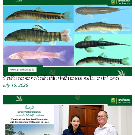
ນັກຄົ້ນຄວ້າລາວໄດ້ຄົ້ນພົບປາຜັ່ນສະເພາະໃນ ສປປ ລາວ
July 16, 2026