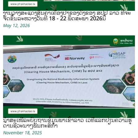
ງານວາງສະແດງສິນຄ້າເຄື່ອງປ່າຂອງດົງຂອງ ສປປ ລາວ ທີ່ຈະ
ຈັດຂຶ້ນລະຫວ່າງວັນທີ 18 - 22 ພຶດສະພາ 2026ນີ້
May 12, 2026
ນຳສະເໜີລະບົບຖານຂໍ້ມູນພາເຂົ້າລາວ ເວທີແລກປ່ຽນຄວາມຮູ້
ດ້ານຊີວະນາໆພັນກະສິກຳ
November 18, 2025