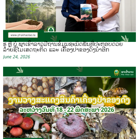
ຮູ້ ຫຼື ບໍ ພາເຂົ້າລາວມີຖານຂໍ້ມູນຊະນິດພັນທີ່ປະກອບດ້ວຍ
ລາຍຊື່ໄມ້ເສດຖະກິດ ແລະ ເຄື່ອງປ່າຂອງດົງນຳອີກ
June 24, 2026