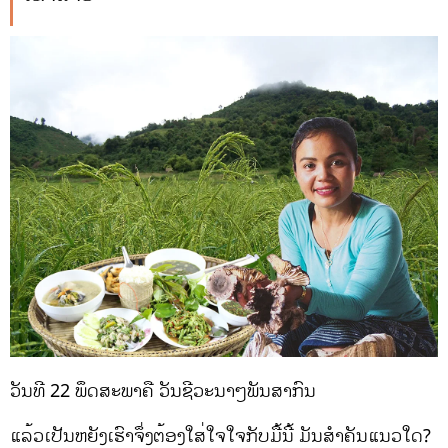
ວັນທີ 22 ພຶດສະພາຄື ວັນຊີວະນາໆພັນສາກົນ
ແລ້ວເປັນຫຍັງເຮົາຈຶ່ງຕ້ອງໃສ່ໃຈໃຈກັບມື້ນີ້ ມັນສຳຄັນແນວໃດ?