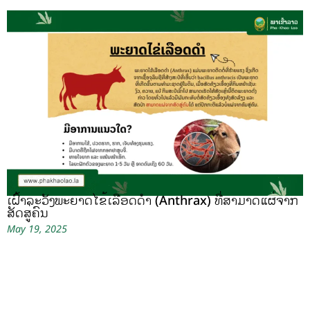
ເຝົ້າລະວັງພະຍາດໄຂ້ເລືອດດຳ (Anthrax) ທີ່ສາມາດແຜ່ຈາກ
ສັດສູ່ຄົນ
May 19, 2025