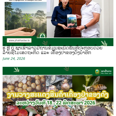
ຮູ້ ຫຼື ບໍ ພາເຂົ້າລາວມີຖານຂໍ້ມູນຊະນິດພັນທີ່ປະກອບດ້ວຍ
ລາຍຊື່ໄມ້ເສດຖະກິດ ແລະ ເຄື່ອງປ່າຂອງດົງນຳອີກ
June 24, 2026