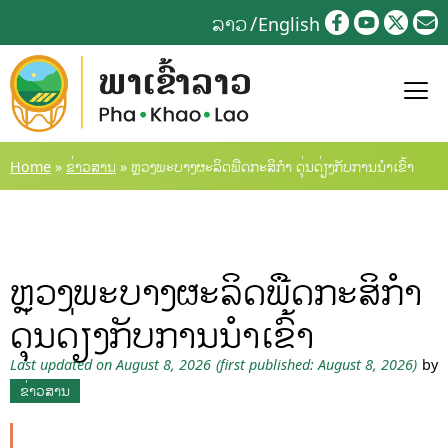
Skip
ລາວ
English
to
content
Home
»
ຂ່າວສານ
»
ຫຼວງພະບາງຜະລິດພືດກະສິກໍາ ດຸ່ນດ່ຽງກັບການນໍາເຂົ້າ
ຫຼວງພະບາງຜະລິດພືດກະສິກໍາ
ດຸ່ນດ່ຽງກັບການນໍາເຂົ້າ
Last updated on August 8, 2026
(first published: August 8, 2026)
by
ຂ່າວສານ