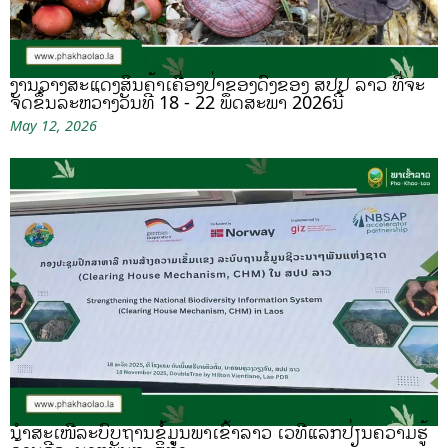
ງານວາງສະແດງສິນຄ້າເຄື່ອງປ່າຂອງດົງຂອງ ສປປ ລາວ ທີ່ຈະ
ຈັດຂຶ້ນລະຫວ່າງວັນທີ 18 - 22 ພຶດສະພາ 2026ນີ້
May 12, 2026
ນຳສະເໜີລະບົບຖານຂໍ້ມູນພາເຂົ້າລາວ ເວທີແລກປ່ຽນຄວາມຮູ້