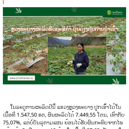
ໃນລະດູການຜະລິດປີນີ້ ແຂວງຫຼວງພະບາງ ປູກເຂົ້າໄດ້ໃນ
ເນື້ອທີ່ 1.547,50 ຮຕ, ຜົນຜະລິດໄດ້ 7.449,55 ໂຕນ, ເທົ່າກັບ
75,07%, ແຕ່ບໍ່ບັນລຸຕາມແຜນ ຍ້ອນໄດ້ຮັບຜົນກະທົບຈາກໄພ