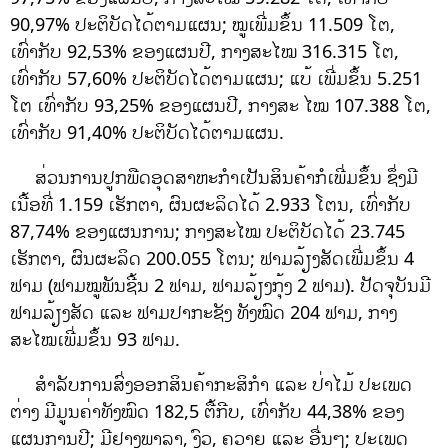
90,97% ປະຕິບັດໄດ້ຕາມແຜນ; ໝູເພີ່ມຂຶ້ນ 11.509 ໂຕ,
ເທົ່າກັບ 92,53% ຂອງແຜນປີ, ກາງສະໄໝ 316.315 ໂຕ,
ເທົ່າກັບ 57,60% ປະຕິບັດໄດ້ຕາມແຜນ; ແບ້ ເພີ່ມຂຶ້ນ 5.251
ໂຕ ເທົ່າກັບ 93,25% ຂອງແຜນປີ, ກາງສະ ໄໝ 107.388 ໂຕ,
ເທົ່າກັບ 91,40% ປະຕິບັດໄດ້ຕາມແຜນ.
ສ່ວນການປູກພືດອຸດສາຫະກຳເປັນສິນຄ້າກໍເພີ່ມຂຶ້ນ ຊຶ່ງມີ
ເນື້ອທີ່ 1.159 ເຮັກຕາ, ຜົນຜະລິດໄດ້ 2.933 ໂຕນ, ເທົ່າກັບ
87,74% ຂອງແຜນການ; ກາງສະໄໝ ປະຕິບັດໄດ້ 23.745
ເຮັກຕາ, ຜົນຜະລິດ 200.055 ໂຕນ; ຟາມລ້ຽງສັດເພີ່ມຂຶ້ນ 4
ຟາມ (ຟາມໝູພັນຊີ້ນ 2 ຟາມ, ຟາມລ້ຽງກຸ້ງ 2 ຟາມ). ປັດຈຸບັນມີ
ຟາມລ້ຽງສັດ ແລະ ຟາມປາກະຊັງ ທັງໝົດ 204 ຟາມ, ກາງ
ສະໄໝເພີ່ມຂຶ້ນ 93 ຟາມ.
ສຳລັບການສົ່ງອອກສິນຄ້າກະສິກໍາ ແລະ ປ່າໄມ້ ປະເພດ
ຕ່າງ ມີມູນຄ່າທັງໝົດ 182,5 ຕື້ກີບ, ເທົ່າກັບ 44,38% ຂອງ
ແຜນການປີ; ມີຢາງພາລາ, ງົວ, ຄວາຍ ແລະ ອື່ນໆ; ປະເພດ