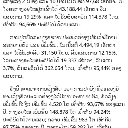
ແຫ້ງແລ້ງ 2 ເມືອງ ແລະ 10 ບ້ານໃນເນື້ອທີ່ 97,68 ເຮັກຕາ. ໃນ
ໄລຍະກາງສະໄໝປູກເຂົ້າໄດ້ 43.188,44 ເຮັກຕາ ລື່ນ
ແຜນການ 19,29% ແລະ ໄດ້ຮັບຜົນຜະລິດ 114.378 ໂຕນ,
ເທົ່າກັບ 94,66% ປະຕິບັດໄດ້ຕາມແຜນ.
ການປູກພືດສະບຽງອາຫານປະເພດຕ່າງໆເຫັນວ່າມີການ
ຂະຫຍາຍຕົວ ແລະ ເພີ່ມຂຶ້ນ, ໃນເນື້ອທີ່ 4.494,19 ເຮັກຕາ
ແລະ ໃຫ້ຜົນຜະລິດ 31.150 ໂຕນ, ລື່ນແຜນການ 12,15%.
ໄລຍະກາງສະໄໝປະຕິບັດໄດ້ 19.337 ເຮັກຕາ, ລື່ນແຜນ
3,7%, ຜົນຜະລິດໄດ້ 362.654 ໂຕນ, ເທົ່າກັບ 95,44% ຂອງ
ແຜນການ.
ທັງນີ້ ສະເພາະການລ້ຽງສັດ ແລະ ການປະມົງ ທົ່ວແຂວງມີ
ຟາມລ້ຽງສັດປະເພດຕ່າງໆໄດ້ມີການຂະຫຍາຍຕົວ, ສັດລ້ຽງ
ເພີ່ມຂຶ້ນຄື: ງົວ ເພີ່ມຂຶ້ນ 4.520 ໂຕ ເທົ່າກັບ 93,67% ຂອງແຜນ
ປີ, ກາງສະໄໝ ເພີ່ມຂຶ້ນ 148.878 ໂຕ ເທົ່າກັບ 94,24%
ປະຕິບັດໄດ້ຕາມແຜນ; ຄວາຍ ເພີ່ມຂຶ້ນ 983 ໂຕ ເທົ່າກັບ
97,75% ຂອງແຜນປີ, ກາງສະໄໝ 59.282 ໂຕ, ເທົ່າກັບ