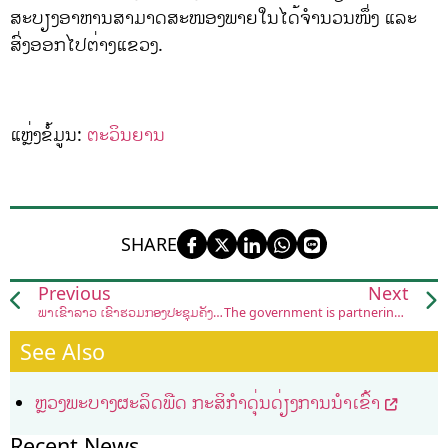
ສະບຽງອາຫານສາມາດສະໜອງພາຍໃນໄດ້ຈໍານວນໜຶ່ງ ແລະ
ສົ່ງອອກໄປຕ່າງແຂວງ.
ແຫຼ່ງຂໍ້ມູນ:
ຕະວິນຍານ
SHARE
Previous
Next
ພາເຂົ້າລາວ ເຂົ້າຮ່ວມກອງປະຊຸມຄັ້ງປະຖົມມະເລີກ ໂຄງການກະສິກຳເພື່ອໂພຊະນາການ ໄລຍະ2 ຄັ້ງວັນທີ07-08 ກັນຍາ 2023
The government is partnering with China’s Zoomlion​ to create a standardised system of agricultural
See Also
ຫຼວງພະບາງຜະລິດພືດ ກະສິກໍາດຸ່ນດ່ຽງການນໍາເຂົ້າ
Recent News