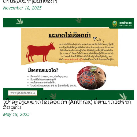
ດ້ານຊີວະນາໆພັນກະສິກຳ
November 18, 2025
ເຝົ້າລະວັງພະຍາດໄຂ້ເລືອດດຳ (Anthrax) ທີ່ສາມາດແຜ່ຈາກ
ສັດສູ່ຄົນ
May 19, 2025