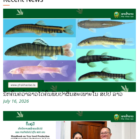
ນັກຄົ້ນຄວ້າລາວໄດ້ຄົ້ນພົບປາຜັ່ນສະເພາະໃນ ສປປ ລາວ
July 16, 2026