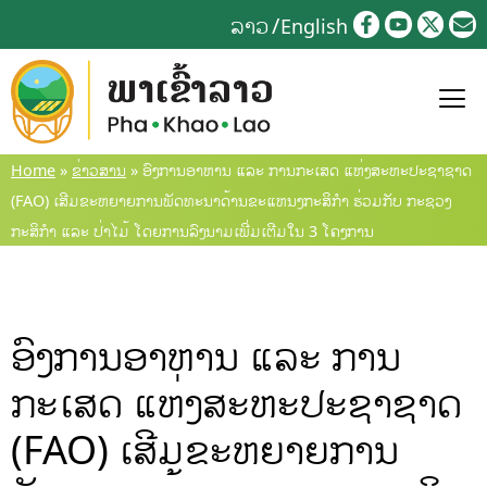
Skip
ລາວ
English
to
content
Home
»
ຂ່າວສານ
»
ອົງການອາຫານ ແລະ ການກະເສດ ແຫ່ງສະຫະປະຊາຊາດ
(FAO) ເສີມຂະຫຍາຍການພັດທະນາດ້ານຂະແຫນງກະສິກໍາ ຮ່ວມກັບ ກະຊວງ
ກະສິກຳ ແລະ ປ່າໄມ້ ໂດຍການລົງນາມເພີ່ມເຕີມໃນ 3 ໂຄງການ
ອົງການອາຫານ ແລະ ການ
ກະເສດ ແຫ່ງສະຫະປະຊາຊາດ
(FAO) ເສີມຂະຫຍາຍການ