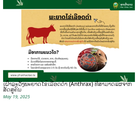
ເຝົ້າລະວັງພະຍາດໄຂ້ເລືອດດຳ (Anthrax) ທີ່ສາມາດແຜ່ຈາກ
ສັດສູ່ຄົນ
May 19, 2025