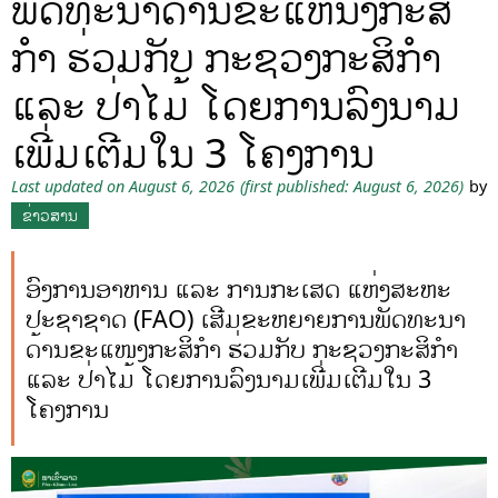
ພັດທະນາດ້ານຂະແຫນງກະສິ
ກໍາ ຮ່ວມກັບ ກະຊວງກະສິກຳ
ແລະ ປ່າໄມ້ ໂດຍການລົງນາມ
ເພີ່ມເຕີມໃນ 3 ໂຄງການ
Last updated on August 6, 2026
(first published: August 6, 2026)
by
ຂ່າວສານ
ອົງການອາຫານ ແລະ ການກະເສດ ແຫ່ງສະຫະ
ປະຊາຊາດ (FAO) ເສີມຂະຫຍາຍການພັດທະນາ
ດ້ານຂະແໜງກະສິກໍາ ຮ່ວມກັບ ກະຊວງກະສິກຳ
ແລະ ປ່າໄມ້ ໂດຍການລົງນາມເພີ່ມເຕີມໃນ 3
ໂຄງການ