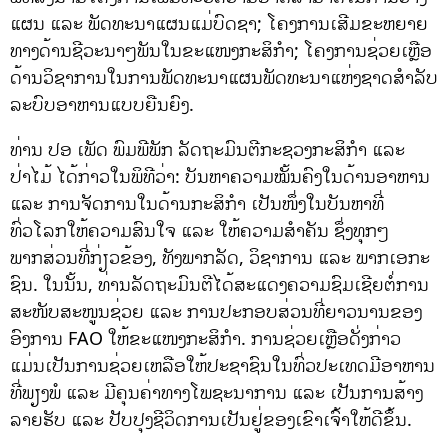
ແຜນ ແລະ ພັດທະນາແຜນແມ່ບົດຊາ; ໂຄງການເສີມຂະຫຍາຍ
ທາງດ້ານຊີວະນາໆພັນໃນຂະແໜງກະສິກຳ; ໂຄງການຊ່ວຍເຫຼືອ
ດ້ານວິຊາການໃນການພັດທະນາແຜນພັດທະນາແຫ່ງຊາດສຳລັບ
ລະບົບອາຫານແບບຍືນຍົງ.
ທ່ານ ປອ ເພັດ ພົມພີພັກ ລັດຖະມົນຕີກະຊວງກະສິກຳ ແລະ
ປ່າໄມ້ ໄດ້ກ່າວໃນພິທີວ່າ: ບັນຫາຄວາມໝັ້ນຄົງໃນດ້ານອາຫານ
ແລະ ການຈັດການໃນດ້ານກະສິກຳ ເປັນໜຶ່ງໃນບັນຫາທີ່
ທົ່ວໂລກໃຫ້ຄວາມສົນໃຈ ແລະ ໃຫ້ຄວາມສຳຄັນ ຊຶ່ງທຸກໆ
ພາກສ່ວນທີ່​ກ່ຽວຂ້ອງ, ທັງພາກ​ລັດ, ວິຊາ​ການ ​ແລະ ພາກ​ເອກະ​
ຊົນ. ໃນ​ນັ້ນ, ທ່ານ​ລັດຖະມົນຕີ​ໄດ້​ສະ​ແດງ​ຄວາມ​ຊົມ​ເຊີຍ​ຕໍ່​ການ​
ສະໜັບສະໜູນ​ຊ່ວຍ ​ແລະ ການ​ປະກອບສ່ວນ​ທີ່ຍາວ​ນານ​ຂອງ
ອົງການ FAO ​ໃຫ້​ຂະ​ແໜງ​ກະສິກຳ. ການ​ຊ່ວຍ​ເຫຼືອ​ດັ່ງກ່າວ ​
ແມ່ນ​ເປັນ​ການ​ຊ່ວຍ​ເຫລືອໃຫ້​ປະຊາຊົນ​ໃນ​ທົ່ວ​ປະ​ເທດ​ມີ​ອາຫານ​
ທີ່​ພຽງພໍ ​ແລະ ມີ​ຄຸນຄ່າທາງໂພຊະນາການ ​ແລະ ​ເປັນ​ການ​ສ້າງ​
ລາຍ​ຮັບ ​ແລະ ປັບປຸງ​ຊີວິດ​ການ​ເປັນ​ຢູ່​ຂອງເຂົາເຈົ້າໃຫ້ດີຂຶ້ນ.