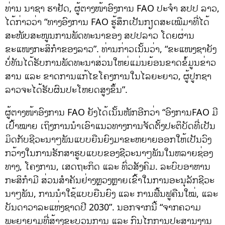
ທ່ານ ນາຊາ ຮາຢັດ, ຜູ້ຕາງໜ້າອົງການ FAO ປະຈຳ ສປປ ລາວ,
ໄດ້ກ່າວວ່າ “ທາງອົງການ FAO ຮູ້ສຶກເປັນກຽດສະເໝີມາທີ່ໄດ້
ສະໜັບສະໜູນການພັດທະນາຂອງ ສປປລາວ ໂດຍຜ່ານ
ຂະແໜງກະສິກຳຂອງລາວ”. ທ່ານ​ກ່າວ​ເນັ້ນ​ວ່າ, “ຂະ​ແໜງ​​ຊາ​ຍັງ​
ບໍ່​ທັນ​ໄດ້​ຮັບ​ການ​ພັດ​ທະ​ນາ​ສ່ວນ​ໃຫຍ່ແມ່ນ​ຍ້ອນຂາດ​ຂໍ້​ມູນ​ຂ່າວ​
ສານ​ ແລະ​ ຂາດ​ການແກ້ໄຂ​ໂຄງການ​ໃນ​ໄລຍະ​ຍາວ, ຜູ້​ປູກ​ຊາ​
ລາວ​ຈະ​ໄດ້​ຮັບ​ຜົນ​ປະ​ໂຫຍດ​ສູງ​ຂຶ້ນ”.
ຜູ້ຕາງໜ້າອົງການ FAO ຍັງໄດ້ເນັ້ນໜັກອີກວ່າ “ອົງການFAO ມີ
ເປົ້າໝາຍ ເຖິງການນຳເອົາແນວທາງການຈັດຕັ້ງປະຕິບັດທີ່ເປັນ
ມິດກັບຊີວະນາໆພັນແບບຍືນຍົງມາຂະຫຍາຍອອກໃຫ້ເປັນວົງ
ກວ້າງໃນການຮັກສາຮູບແບບຂອງຊີວະນາໆພັນໃນຫລາຍຊ່ອງ
ທາງ, ໂຄງການ, ເສດຖະກິດ ແລະ ທົ່ວສັງຄົມ. ລະບົບອາຫານ​
ກະ​ສິ​ກຳ​ມີ​ ​ສ່ວນສຳຄັນ​ຢ່າງ​ຫຼວງຫຼາຍ​ເຂົ້າ​ໃນ​ການ​ອະ​ນຸ​ລັກ​ຊີ​ວະ​
ນາໆ​ພັນ, ການ​ນຳ​ໃຊ້​ແບບ​ຍືນ​ຍົງ ແລະ ການ​ຟື້ນ​ຟູ​ຄືນ​ໃໝ່, ແລະ​
ບັນ​ດາ​ວາ​ລະ​ແຫ່ງຊາດປີ 2030”. ນອກຈາກນີ້ “ຈາກຄວາມ
ພະຍາຍາມທີ່ສ້າງຂະບວນການ ແລະ ກົນໄກການປະສານງານ