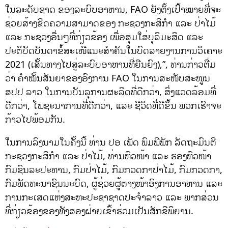
ໃນລະດັບຊາດ ຂອງລະບົບອາຫານ, FAO ຍັງຕັ້ງເປົ້າໝາຍທີ່ຈະ
ຊ່ວຍສ້າງຂີດຄວາມສາມາດຂອງ ກະຊວງກະສິກຳ ແລະ ປ່າໄມ້
ແລະ ກະຊວງອື່ນໆທີ່ກ່ຽວຂ້ອງ ເພື່ອສຸມໃສ່ບຸລິມະສິດ ແລະ
ປະຕິບັດບັນດາຂໍ້ສະເໜີແນະສຳຄັນໃນບົດລາຍງານການວິເຄາະ
2021 (ເສັ້ນທາງໄປສູ່ລະບົບອາຫານທີ່ຍືນຍົງ),”, ທ່ານກ່າວຕື່ມ
ວ່າ ​ຄຳ​ໝັ້ນ​ສັນຍາ​ຂອງອົງການ FAO ​ໃນ​ການ​ສະໜັບສະໜູນ
ສປປ ລາວ ​ໃນ​ການ​ບັນລຸ​ການ​ຜະລິດ​ທີ່​ດີກ​ວ່າ, ສິ່ງ​ແວດ​ລ້ອມ​ທີ່​
ດີກ​ວ່າ, ໂພ​ຊະ​ນາ​ການ​ທີ່​ດີກ​ວ່າ, ​ແລະ ຊີວິດ​ທີ່​ດີ​ຂຶ້ນ​ ພວກເຮົາຈະ
ກ້າວໄປພ້ອມກັນ.
ໃນການລົງນາມໃນຄັ້ງນີ້ ທ່ານ ປອ ເພັດ ພົມພີພັກ ລັດຖະມົນຕີ
ກະຊວງກະສິກຳ ແລະ ປ່າໄມ້, ທ່ານຫົວໜ້າ ແລະ ຮອງຫົວໜ້າ
ກົມຊົນລະປະທານ, ກົມປ່າໄມ້, ກົມກວດກາປ່າໄມ້, ກົມກວດກາ,
ກົມພັດທະນາຊົນນະບົດ, ຜູ້ຊ່ວຍຜູ້ຕາງໜ້າອົງການອາຫານ ແລະ
ການກະເສດແຫ່ງສະຫະປະຊາຊາດປະຈຳລາວ ແລະ ພາກສ່ວນ
ທີ່ກ່ຽວຂ້ອງຂອງທັງສອງຝ່າຍເຂົ້າຮ່ວມເປັນສັກຂີພິຍານ.