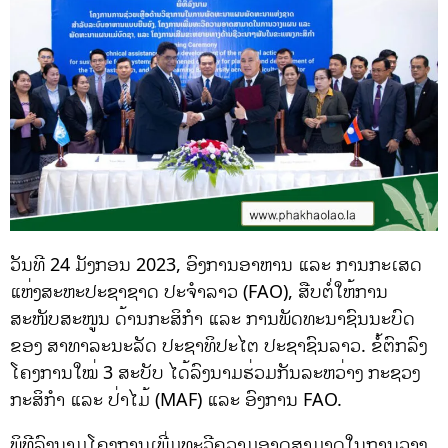
ວັນທີ 24 ມັງກອນ 2023, ອົງການອາຫານ ແລະ ການກະເສດ
ແຫ່ງສະຫະປະຊາຊາດ ປະຈຳລາວ (FAO), ສືບຕໍ່ໃຫ້ການ
ສະໜັບສະໜູນ ດ້ານກະສິກຳ ແລະ ການພັດທະນາຊົນນະບົດ
ຂອງ ສາທາລະນະລັດ ປະຊາທິປະໄຕ ປະຊາຊົນລາວ. ຂໍ້ຕົກລົງ
ໂຄງການໃໝ່ 3 ສະບັບ ໄດ້ລົງນາມຮ່ວມກັນລະຫວ່າງ ກະຊວງ
ກະສິກຳ ແລະ ປ່າໄມ້ (MAF) ແລະ ອົງການ FAO.
ພິທີລົງນາມໂຄງການເພີ່ມທະວີຄວາມອາດສາມາດໃນການວາງ