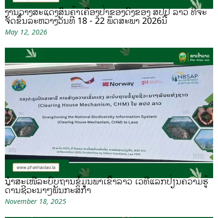
ງານວາງສະແດງສິນຄ້າເຄື່ອງປ່າຂອງດົງຂອງ ສປປ ລາວ ທີ່ຈະ
ຈັດຂຶ້ນລະຫວ່າງວັນທີ 18 - 22 ພຶດສະພາ 2026ນີ້
May 12, 2026
ນຳສະເໜີລະບົບຖານຂໍ້ມູນພາເຂົ້າລາວ ເວທີແລກປ່ຽນຄວາມຮູ້
ດ້ານຊີວະນາໆພັນກະສິກຳ
November 18, 2025