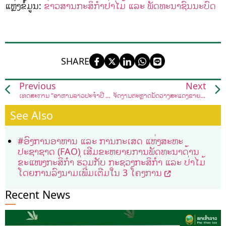
ແຫຼ່ງຂໍ້ມູນ:
ຂ່າວສານກະສິກຳປ່າໄມ້ ແລະ ພັດທະນາຊົນນະບົດ
SHARE
Previous
Next
ເທດສະການ "ອາຫານລາວປະຈໍາປີ 2023"
ຈັດງານຕະຫຼາດນັດວາງສະແດງຂາຍສິນຄ້າກະສິກຳ, ຫັດຖະກຳ ແລະ ອຸດສາຫະກໍາ ປະຈຳປີ 2023
See Also
#ອົງການອາຫານ ແລະ ການກະເສດ ແຫ່ງສະຫະ
ປະຊາຊາດ (FAO) ເສີມຂະຫຍາຍການພັດທະນາດ້ານ
ຂະແໜງກະສິກໍາ ຮ່ວມກັບ ກະຊວງກະສິກຳ ແລະ ປ່າໄມ້
ໂດຍການລົງນາມເພີ່ມເຕີມໃນ 3 ໂຄງການ
Recent News