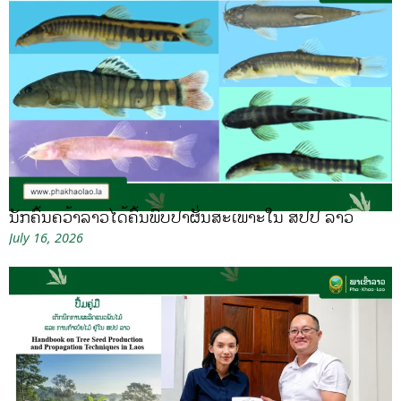
ນັກຄົ້ນຄວ້າລາວໄດ້ຄົ້ນພົບປາຜັ່ນສະເພາະໃນ ສປປ ລາວ
July 16, 2026