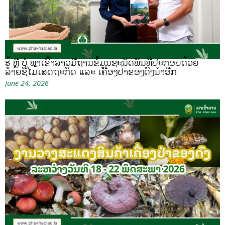
ຮູ້ ຫຼື ບໍ ພາເຂົ້າລາວມີຖານຂໍ້ມູນຊະນິດພັນທີ່ປະກອບດ້ວຍ
ລາຍຊື່ໄມ້ເສດຖະກິດ ແລະ ເຄື່ອງປ່າຂອງດົງນຳອີກ
June 24, 2026