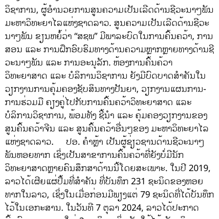
ວິຊາການ, ຜູ້ອຳນວຍການສູນຄວາມເປັນເລີດດ້ານຊີວະນາໆພັນ
ມະຫາວິທະຍາໄລແຫ່ງຊາດລາວ. ສູນ​ຄວາມ​ເປັນ​ເລີດ​ດ້ານຊີວະ
ນາໆພັນ ຂຽນຫຍໍ້ວ່າ “ສຊພ” ມີພາລະບົດໃນການ​ຄົ້ນ​ຄວ້າ, ການ
ສອນ ແລະ ການຝຶກອົບຮົມທາງດ້ານຄວາມຫຼາກຫຼາຍທາງດ້ານຊີ
ວະນາໆພັນ ແລະ ການອະນຸລັກ. ຫ້ອງການຄົ້ນຄ້ວາ
ວິທະຍາສາດ ແລະ ບໍລິການວິຊາການ ຍັງມີບົດບາດສໍາຄັນໃນ
ວຽກງານການຄຸ້ມຄອງຊັບສິນທາງປັນຍາ, ວຽກງານແຜນການ-
ການຮ່ວມມື ຄຽງຄູ່ໄປກັບການຄົ້ນຄວ້າວິທະຍາສາດ ແລະ
ບໍລິການວິຊາການ, ພ້ອມທັງ ຊີ້ນໍາ ແລະ ຄຸ້ມຄອງວຽກງານຂອງ
ສູນຄົ້ນຄວ້າຈີນ ແລະ ສູນຄົ້ນຄວ້າອື່ນໆຂອງ ມະຫາວິທະຍາໄລ
ແຫ່ງຊາດລາວ. ປອ. ຄຳຫຼ້າ ເປັນຜູ້ຊ່ຽວຊານດ້ານຊີວະນາໆ
ພັນຫອຍທາກ ເຊິ່ງເປັນສາຂາການຄົ້ນຄວ້າທີ່ຍັງບໍ່ມີນັກ
ວິທະຍາສາດຫຼາຍຄົນສຶກສາດ້ານນີ້ໂດຍສະເພາະ. ໃນປີ 2019,
ລາວໄດ້ເຜີຍແຜ່ປຶ້ມທີ່ສຳຄັນ ທີ່ບັນທຶກ 231 ຊະນິດຂອງຫອຍ
ທາກໃນລາວ, ເຊິ່ງໃນເມື່ອກ່ອນມີພຽງແຕ່ 79 ຊະນິດທີ່ໄດ້ບັນທຶກ
ໄວ້ໃນເອກະສານ. ໃນວັນທີ 7 ຕຸລາ 2024, ລາວໄດ້ປະກາດ