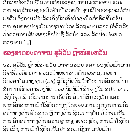
ສຶກສາປະຫວັດຊີວິດຕາມທຳມະຊາດ, ການແຜ່ກະຈາຍ ແລະ
ການອະນຸລັກຂອງຊະນິດພັນນີ້ ດ້ວຍຜົນງານວິໄຈຂອງລາວຕໍໍກັບ
ປາຕີນ ຈຶ່ງກາຍເປັນສັດເຄິ່ງບົກເຄິ່ງນໍ້າຊະນິດທຳອິດທີ່ໄດ້ຮັບ
ການຄຸ້ມຄອງຢ່າງເປັນທາງການໂດຍລັດຖະບານລາວ (ຂໍ້ຕົກລົງ
ວ່າດ້ວຍການຮັບຮອງເອົາບັນຊີ ສັດນໍ້າ ແລະ ສັດປ່າ ປະເພດ
ຫວງຫ້າມ […]
ຮອງສາດສະດາຈານ ສຸລິວັນ ຫຼ້າໜໍ່ສະຫວັນ
ຮສ. ສຸລິວັນ ຫຼ້າໜໍ່ສະຫວັນ ອາຈານສອນ ແລະ ຮອງຫົວໜ້າພາກ
ວິຊາຊີວະວິທະຍາ ຄະນະວິທະຍາສາດທຳມະຊາດ, ມະຫາ
ວິທະຍາໄລແຫ່ງຊາດ (ມຊ) ຜູ້ທີ່ອຸທິດຕົນໃຫ້ກັບການສຶກສາດ້ານ
ສັນຖານວິທະຍາຂອງພືດ ແລະ ພືດທີ່ມີທໍ່ລໍາລຽງໃນ ສປປ ລາວ,
ເຊິ່ງມີຈຸດເລີ່ມຕົ້ນຈາກການເຮັດຄົ້ນຄ້ວາທີ່ຕົນເອງມັກ ແລະ
ຢາກສຶກສາການນໍາໃຊ້ພືດຕ່າງໆໂດຍສະເພາະວຽກງານການຄົ້ນ
ຄວ້າທາງດ້ານພືດສາດ ຫຼື ທາງດ້ານຊີວະນາໆພັນ ບໍ່ວ່າຈະເປັນ
ການຄົ້ນຄວ້າທາງດ້ານຄວາມຫຼາກຫຼາຍຂອງພືດ, ການນໍາໃຊ້ພືດ
ຊົນເຜົ່າ, ການນໍາໃຊ້ພືດເປັນຢາ ລວມເຖິງການປະເມີນ