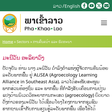
ລາວ
English
Home
»
Sectors
»
ການຄົ້ນຄວ້າ ແລະ ພັດທະນາ
ມະນີວັນ ອະລິຍາວົງ
ປັດຈຸບັນ ທ່ານ ນາງ ມະນີວັນ ດຳລົງຕຳແໜ່ງຜູ້ຈັດການທຶນນ້ອຍ
ລະດັບພາກພື້ນ ຢູ່ ALiSEA (Agroecology Learning
Alliance in Southeast Asia). ລາວໄດ້ສະໜັບສະໜູນ
ພາກສ່ວນທ້ອງຖິ່ນ ແລະ ພາກພື້ນ ທີ່ກຳລັງຂັບເຄື່ອນການປ່ຽນ
ແປງດ້ານນິເວດວິທະຍາການກະເສດ (agroecology) ບົດບາດ
ດັ່ງກ່າວຂອງມະນີວັນ ໄດ້ເຊື່ອມໂຍງໂຄງການຈາກຊຸມຊົນ
ຮາກຖານເຂົ້າກັບການຮຽນຮູ້ລະດັບພາກພື້ນ ເພື່ອໃຫ້ໄດ້