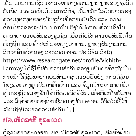
ເດັ່ນ ແມ່ນການເຊື່ອມສານລະຫວ່າງຄວາມຫຼາກຫຼາຍຂອງຊະນິດ
ພັນພືດ ແລະ ລະບົບນິເວດກະສິກໍາ, ເນັ້ນຫນັກໃສ່ບົດບາດຂອງ
ຄວາມຫຼາກຫຼາຍທາງພັນທຸກໍາເພື່ອການປັບຕົວ ແລະ ຄວາມ
ອ່ອນໄຫວຂອງຊະນິດ. ນອກນັ້ນ,ຍັງໄດ້ປະກອບສ່ວນເຂົ້າໃນ
ທະນາຄານແນວພັນຂອງຊຸມຊົນ ເພື່ອເກັບຮັກສາແນວພັນພືດໃນ
ທ້ອງຖິ່ນ ແລະ ຄໍ້າປະກັນສະບຽງອາຫານ. ຫຼາຍໆຜົນງານການ
ສຶກສາຄົ້ນຄ້ວາຂອງ ສາດສະດາຈານ ປອ ວິຈິດ ລຳໄຊ
https://www.researchgate.net/profile/Vichith-
Lamxay ໄດ້ຊີ້ໃຫ້ເຫັນຄວາມສໍາຄັນຂອງພູມປັນຍາທ້ອງຖິ່ນໃນ
ການນໍາໃຊ້ຊັບພະຍາກອນທໍາມະຊາດແບບຍືນຍົງ, ການເຊື່ອມ
ໂຍງລະຫວ່າງພູມປັນຍາພື້ນບ້ານ ແລະ ຂໍ້ມູນວິທະຍາສາດເພື່ອ
ຄຸ້ມຄອງຊີວະນາໆພັນໃຫ້ເກີດປະສິດທິຜົນ. ເພື່ອທີ່ແກ້ໄຂບັນຫາ
ແລະ ສິ່ງທ້າທາຍທາງດ້ານຊີວະນາໆພັນ ອາຈານວິຈິດໄດ້ຊີ້ໃຫ້
ເຫັນເຖິງບົດບາດຄວາມສຳຄັນ […]
ປອ.ເພັດລາສີ ສຸລະເດດ
ຜູ້ຊ່ວຍສາດສະດາຈານ ປອ.ເພັດລາສີ ສຸລະເດດ, ຫົວໜ້າຝ່າຍ