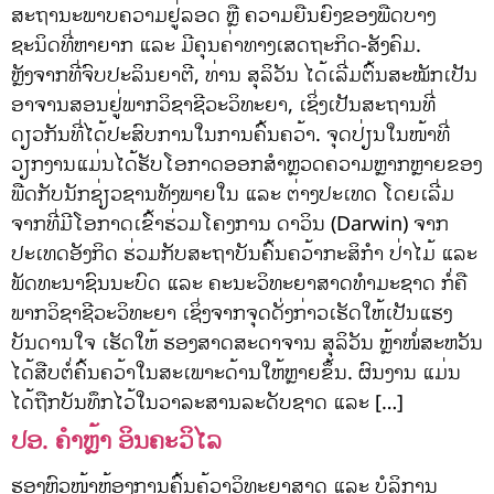
ສະຖານະພາບຄວາມຢູ່ລອດ ຫຼື ຄວາມຍືນຍົງຂອງພືດບາງ
ຊະນິດທີ່ຫາຍາກ ແລະ ມີຄຸນຄ່າທາງເສດຖະກິດ-ສັງຄົມ.
ຫຼັງຈາກທີ່ຈົບປະລິນຍາຕີ, ທ່ານ ສຸລິວັນ ໄດ້ເລີ່ມຕົ້ນສະໝັກເປັນ
ອາຈານສອນຢູ່ພາກວິຊາຊີວະວິທະຍາ, ເຊິ່ງເປັນສະຖານທີ່
ດຽວກັນທີ່ໄດ້ປະສົບການໃນການຄົ້ນຄວ້າ. ຈຸດປ່ຽນໃນໜ້າທີ່
ວຽກງານແມ່ນໄດ້ຮັບໂອກາດອອກສໍາຫຼວດຄວາມຫຼາກຫຼາຍຂອງ
ພືດກັບນັກຊ່ຽວຊານທັງພາຍໃນ ແລະ ຕ່າງປະເທດ ໂດຍເລີ່ມ
ຈາກທີ່ມີໂອກາດເຂົ້າຮ່ວມໂຄງການ ດາວິນ (Darwin) ຈາກ
ປະເທດອັງກິດ ຮ່ວມກັບສະຖາບັນຄົ້ນຄວ້າກະສິກໍາ ປ່າໄມ້ ແລະ
ພັດທະນາຊົນນະບົດ ແລະ ຄະນະວິທະຍາສາດທໍາມະຊາດ ກໍ່ຄື
ພາກວິຊາຊີວະວິທະຍາ ເຊິ່ງຈາກຈຸດດັ່ງກ່າວເຮັດໃຫ້ເປັນແຮງ
ບັນດານໃຈ ເຮັດໃຫ້ ຮອງສາດສະດາຈານ ສຸລິວັນ ຫຼ້າໜໍ່ສະຫວັນ
ໄດ້ສືບຕໍ່ຄົ້ນຄວ້າໃນສະເພາະດ້ານໃຫ້ຫຼາຍຂຶ້ນ. ຜົນງານ ແມ່ນ
ໄດ້ຖືກບັນທຶກໄວ້ໃນວາລະສານລະດັບຊາດ ແລະ […]
ປອ. ຄຳຫຼ້າ ອິນຄະວິໄລ
ຮອງຫົວໜ້າຫ້ອງການຄົ້ນຄ້ວາວິທະຍາສາດ ແລະ ບໍລິການ