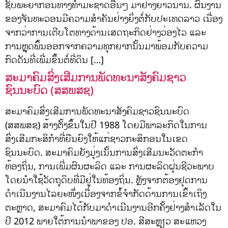
ຊັບພະຍາກອນທາງທໍາມະຊາດອື່ນໆ ມາຢ່າງຍາວນານ. ຜົນງານ
ຂອງຈັນທະວອນມີຄວາມສໍາຄັນຢ່າງຍິ່ງຕໍ່ກັບປະເທດລາວ ເນື່ອງ
ຈາກວ່າການເຕີບໂຕທາງດ້ານເສດຖະກິດຢ່າງວ່ອງໄວ ແລະ
ການຫຼຸດພົ້ນອອກຈາກຄວາມທຸກຍາກນັ້ນມາພ້ອມກັບຄວາມ
ກົດດັນທີ່ເພີ່ມຂຶ້ນຕໍ່ທີ່ດິນ […]
ສະມາຄົມສົ່ງເສີມການພັດທະນາສັງຄົມຊາວ
ຊົນນະບົດ (ສສພສຊ)
ສະມາຄົມສົ່ງເສີມການພັດທະນາສັງຄົມຊາວຊົນນະບົດ
(ສສພສຊ) ສ້າງຕັ້ງຂຶ້ນໃນປີ 1988 ໂດຍມີພາລະກິດໃນການ
ສົ່ງເສີມກະສິກຳທີ່ຍືນຍົງໃຫ້ແກ່ຊາວກະສິກອນໃນເຂດ
ຊົນນະບົດ. ສະມາຄົມຍັງມຸ່ງເນັ້ນການສົ່ງເສີມນະວັດຕະກຳ
ທ້ອງຖິ່ນ, ການເພີ່ມຜົນຜະລິດ ແລະ ການຜະລິດຝຸ່ນຊີວະພາບ
ໂດຍນຳໃຊ້ວັດຖຸດິບທີ່ມີຢູ່ໃນທ້ອງຖິ່ນ. ຫຼັງຈາກຕ້ອງຢຸດການ
ດຳເນີນງານໄລຍະໜຶ່ງເນື່ອງຈາກຂໍ້ຈຳກັດດ້ານການເຂົ້າເຖິງ
ຕະຫຼາດ, ສະມາຄົມໄດ້ກັບມາດຳເນີນງານອີກຄັ້ງຢ່າງສຳເລັດໃນ
ປີ 2012 ພາຍໃຕ້ການນຳພາຂອງ ປອ. ສີສະຫຼຽວ ສະແຫວງ