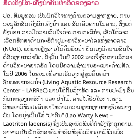
ສັດເຄິ່ງບົກ-ເຄິ່ງນໍ້າຄົນທຳອິດຂອງລາວ
ປອ. ສົມພູທອນ ເປັນນັກວິໄຈທາງດ້ານຄວາມຫຼາກຫຼາຍ, ການ
ອະນຸລັກສັດເຄິ່ງບົກເຄິ່ງນໍ້າ ແລະ ສັດເລືອຄານໃນລາວ, ຕັ້ງແຕ່
ຍັງນ້ອຍ ລາວມີຄວາມສົນໃຈດ້ານການກະສິກຳ, ເຮັດໃຫ້ລາວ
ເລືອກສຶກສາດ້ານກະສິກຳຢູ່ມະຫາວິທະຍາໄລແຫ່ງຊາດລາວ
(NUoL). ແຕ່ພາຍຫຼັງລາວໄດ້ຄົ້ນພົບວ່າ ຕົນເອງມີຄວາມສົນໃຈ
ຕໍ່ສັດຫຼາຍກວ່າພືດ. ດັ່ງນັ້ນ ໃນປີ 2002 ລາວຈຶ່ງຈົບການສຶກສາ
ດ້ານວິທະຍາສາດສັດ ໂດຍມີຄວາມຊຳນານສະເພາະດ້ານສັດ.
ໃນປີ 2006 ໃນຂະນະທີ່ລາວເຮັດວຽກຢູ່ສູນຄົ້ນຄວ້າ
ຊັບພະຍາກອນນ້ຳ (Living Aquatic Resource Research
Center – LARReC) ພາຍໃຕ້ກົົົົົມລ້ຽງສັດ ແລະ ການປະມົງ ຂຶ້ນ
ກັບກະຊວງກະສິກຳ ແລະ ປ່າໄມ້, ລາວໄດ້ຮັບໂອກາດຂຽນ
ວິທະຍານິພົນປະລິນຍາໂທດ້ານຄວາມຫຼາກຫຼາຍທາງຊີວະນາໆ
ພັນ ໂດຍມຸ່ງເນັ້ນໃສ່ “ປາຕີນ” (Lao Warty Newt –
Laotriton laoensis) ຊຶ່ງເປັນຊະນິດພັນທີ່ກຳລັງຖືກຄຸກຄາມ.
ອາຈານເປັນນັກສຶກສາຄົນທຳອິດທີ່ອຸທິດວິທະຍານິພົນເພື່ອ