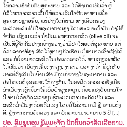
ໃຫ້ຄວາມສຳຄັນກັບສຸຂະພາບ ແລະ ໄດ້ສັງເກດເຫັນວ່າ ຜູ້
ບໍລິໂພກຊາວລາວເລີ່ມໃຫ້ຄວາມສົນໃຈກັບອາຫານເພື່ອ
ສຸຂະພາບຫຼາຍຂຶ້ນ, ແຕ່ຢ່າງໃດກໍຕາມ ທາງເລືອກຂອງ
ຜະລິດຕະພັນທີ່ມີໂພຊະນາການສູງ ໂດຍສະເພາະນ້ຳມັນ ຍັງມີຂໍ້
ຈຳກັດ ເຖິງແມ່ນວ່າ ນ້ຳມັນມະໝາກກອກສົດ (olive oil) ຈະ
ເປັນທີ່ຮູ້ຈັກກັນຢ່າງກວ້າງຂວາງວ່າມີປະໂຫຍດຕໍ່ສຸຂະພາບ ແຕ່
ດ້ວຍລາຄາທີ່ສູງ ເຮັດໃຫ້ຫຼາຍໆຄົວເຮືອນ ບໍ່ສາມາດເຂົ້າເຖິງໄດ້
ແລະ ກໍບໍ່ສາມາດຜະລິດໃນປະເທດລາວໄດ້. ທ່ານວຽງສະຫວັດ
ໄດ້ເຫັນວ່າ ເມັດງາເຊັ່ນ: ງາຈຽງ, ງາຂາວ ແລະ ງາດຳ ທີ່ປູກກັນ
ມາແຕ່ດັ່ງເດີມໃນບ້ານເຮົາ ມີຄຸນຄ່າທາງໂພຊະນາການ ແລະ
ປະໂຫຍດຕໍ່ສຸຂະພາບໃກ້ຄຽງກັນ. ໃນອະດີດ ຊາວລາວຍັງເຄີຍ
ນຳເມັດງາເຫຼົ່ານີ້ມາໃຊ້ເພື່ອບຳລຸງກະດູກ. ດ້ວຍແຮງບັນດານໃຈ
ນີ້ ທ່ານໄດ້ອຸທິດເວລາຮຽນຮູ້ກະບວນການສະກັດເຢັນ ແລະ
ຜະລິດນ້ຳມັນງາດ້ວຍຕົນເອງ ໂດຍບໍ່ໃສ່ສານເຄມີ ຫຼື ສານແຕ່ງ
ສີ. ຫຼັງຈາກການທົດລອງ ແລະ ພັດທະນາມາປະມານ 5 ປີ […]
ປອ. ສົມພູທອນ ພິມມະຈັກ ນັກຄົ້ນຄວ້າສັດເລືອຄານ,