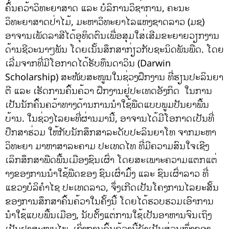
ຄົ້ນຄວ້າວິທະຍາສາດ ແລະ ບໍລິການວິຊາການ, ຄະນະ
ວິທະຍາສາດປ່າໄມ້, ມະຫາວິທະຍາໄລແຫ່ງຊາດລາວ (ມຊ)
ອາຈານເພັດລາສີໄດ້ອຸທິດຕົນເພື່ອສຸມໃສ່ເສີມຂະຍາຍວຽກງານ
ດ້ານຊີວະນາໆພັນ ໂດຍເນັ້ນສຶກສາກ່ຽວກັບຊະນິດພັນພືດ. ໂດຍ
ເລີ່ມຈາກທີ່ມີໂອກາດໄດ້ຮັບທຶນດາວິນ (Darwin
Scholarship) ສະໜັບສະໜູນໃນຊ່ວງຝຶກງານ ທີ່ຮຽນປະລິນຍາ
ຕີ ແລະ ເຮັດການຄົ້ນຄ້ວາ ຝຶກງານຢູ່ປະເທດອັງກິດ ໃນການ
ເປັນນັກຄົ້ນຄວ້າທາງດ້ານການນໍາໃຊ້ພືດແບບພູມປັນຍາພື້ນ
ບ້ານ. ໃນຊ່ວງໄລຍະທີ່ຜ່ານມານີ້, ອາຈານໄດ້ມີໂອກາດເປັນທີ່
ປຶກສາຮ່ວມ ໃຫ້ກັບນັກສຶກສາລະດັບປະລິນຍາໂທ ຈາກມະຫາ
ວິທະຍາ ມາຫາສາລະຄາມ ປະເທດໄທ ທີ່ມີຄວາມສົນໃຈເຊີງ
ເລິກສຶກສາພືດພື້ນເມືອງຊົນເຜົ່າ ໂດຍສະເພາະຄວາມແຕກແຕ່
າງຂອງການນໍາໃຊ້ພືດຂອງ ຊົນເຜົ່າມົ້ງ ແລະ ຊົນເຜົ່າລາວ ທີ່
ແຂວງບໍລິຄໍາໄຊ ປະເທດລາວ, ຈຶ່ງເກີດເປັນໂຄງການໄລຍະສັ້ນ
ຂອງການສຶກສາຄົ້ນຄ້ວາໃນຄັ້ງນີ້ ໂດຍໄດ້ຮວບຮວມເອົາການ
ນຳໃຊ້ແບບພື້ນເມືອງ, ນັບຕັ້ງແຕ່ການໃຊ້ເປັນອາຫານຈົນເຖິງ
ເປັນຢາສະໝຸນໄພ. ເຊິ່ງການຄົ້ນຄ້ວານີ້ຍັງເປັນສ່ວນໜຶ່ງຂອງ