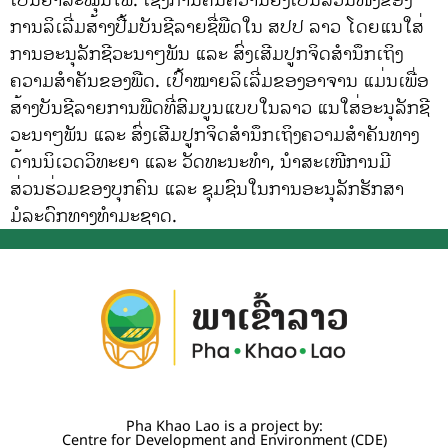
ການລິເລີ່ມສ້າງປື້ມບັນຊີລາຍຊື່ພືດໃນ ສປປ ລາວ ໂດຍແນໃສ່
ການອະນຸລັກຊີວະນາໆພັນ ແລະ ສົ່ງເສີມປູກຈິດສໍານຶກເຖິງ
ຄວາມສຳຄັນຂອງພືດ. ເປົ້າໝາຍລິເລີ່ມຂອງອາຈານ ແມ່ນເພື່ອ
ສ້າງບັນຊີລາຍການພືດທີ່ສົມບູນແບບໃນລາວ ແນໃສ່ອະນຸລັກຊີ
ວະນາໆພັນ ແລະ ສົ່ງເສີມປູກຈິດສຳນຶກເຖິງຄວາມສຳຄັນທາງ
ດ້ານນິເວດວິທະຍາ ແລະ ວັດທະນະທຳ, ນໍາສະເໜີການມີ
ສ່ວນຮ່ວມຂອງບຸກຄົນ ແລະ ຊຸມຊົນໃນການອະນຸລັກຮັກສາ
ມໍລະດົກທາງທຳມະຊາດ.
Pha Khao Lao is a project by:
Centre for Development and Environment (CDE)