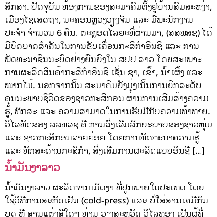
ສຶກສາ. ປັດຈຸບັນ ຫ້ອງການຂອງສະມາຄົມຕັ້ງຢູ່ບ້ານສົມສະຫງ່າ,
ເມືອງໄຊເສດຖາ, ນະຄອນຫຼວງວຽງຈັນ ແລະ ມີພະນັກງານ
ປະຈຳ ຈຳນວນ 6 ຄົນ. ຕະຫຼອດໄລຍະທີ່ຜ່ານມາ, (ສສພສຊ) ໄດ້
ມີບົດບາດສຳຄັນໃນການຂັບເຄື່ອນກະສິກຳອິນຊີ ແລະ ການ
ພັດທະນາຊົນນະບົດຢ່າງຍືນຍົງໃນ ສປປ ລາວ ໂດຍສະເພາະ
ການຜະລິດສິນຄ້າກະສິກຳອິນຊີ ເຊັ່ນ ຊາ, ເຂົ້າ, ນ້ຳເຜິ້ງ ແລະ
ໝາກໄມ້. ນອກຈາກນັ້ນ ສະມາຄົມຍັງມຸ່ງເນັ້ນການຍົກລະດັບ
ຄຸນນະພາບຊີວິດຂອງຊາວກະສິກອນ ຜ່ານການເສີມສ້າງຄວາມ
ຮູ້, ທັກສະ ແລະ ຄວາມສາມາດໃນການຮັບມືກັບຄວາມທ້າທາຍ.
ວິໄສທັດຂອງ ສສພສຊ ຄື ການສົ່ງເສີມສັກຍະພາບຂອງຊາວໜຸ່ມ
ແລະ ຊາວກະສິກອນລາຍຍ່ອຍ ໂດຍການພັດທະນາຄວາມຮູ້
ແລະ ທັກສະດ້ານກະສິກຳ, ສົ່ງເສີມການຜະລິດແບບອິນຊີ […]
ນ້ຳມັນງາລາວ
ນ້ຳມັນງາລາວ ຜະລິດຈາກເມັດງາ ທີ່ປູກພາຍໃນປະເທດ ໂດຍ
ໃຊ້ວິທີການສະກັດເຢັນ (cold-press) ແລະ ບໍ່ໃສ່ສານເຄມີກັນ
ບູດ ຫຼື ສານແຕ່ງສີໃດໆ ທ່ານ ວຽງສະຫວັດ ວິໄລທອງ ເປັນຜູ້ທີ່