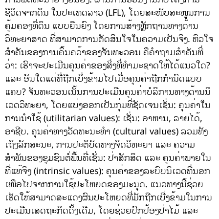
ຊີວິດຈາກດິນ ໃນປະເທດລາວ (LFL), ໂດຍສະໜັບສະໜູນການ
ຄຸ້ມຄອງທີ່ດິນ ແບບຍືນຍົງ ໂດຍການສ້າງຫຼັກຖານທາງດ້ານ
ວິທະຍາສາດ ທີ່ສາມາດການຕັດສິນໃຈໃນຄວາມເປັນຈິງ. ຫົວໃຈ
ສໍາຄັນຂອງການຄົ້ນຄວ້າຂອງຈັນທະວອນ ຄືຄຳຖາມສຳຄັນທີ່
ວ່າ: ເຮົາຈະປະເມີນຄຸນຄ່າຂອງສິ່ງທີ່ທໍາມະຊາດໃຫ້ໄດ້ແນວໃດ?
ແລະ ອັນໃດແດ່ທີ່ຖືກເບິ່ງຂ້າມໄປເມື່ອຄຸນຄ່າຖືກກຳນົດແບບ
ແຄບ? ຈັນທະວອນເນັ້ນການປະເມີນຄຸນຄ່າບໍລິການທາງດ້ານນິ
ເວດວິທະຍາ, ໂດຍແບ່ງອອກເປັນກຸ່ມທີ່ຊັດເຈນເຊັ່ນ: ຄຸນຄ່າໃນ
ການນໍາໃຊ້ (utilitarian values): ເຊັ່ນ: ອາຫານ, ລາຍໄດ້,
ອາຊີບ. ຄຸນຄ່າທາງວັດທະນະທຳ (cultural values) ລວມທັງ
ເຖິງລັກສະນະ, ການປະຕິບັດທາງຈິດວິທະຍາ ແລະ ຄວາມ
ສຳພັນຂອງຊຸມຊົນຕໍ່ພື້ນທີ່ເຊັ່ນ: ປ່າສັກສິດ ແລະ ຄຸນຄ່າພາຍໃນ
ທີ່ແທ້ຈິງ (intrinsic values): ຄຸນຄ່າຂອງລະບົບນິເວດທີ່ນອກ
ເໜືອໄປຈາກການໃຊ້ປະໂຫຍດຂອງມະນຸດ. ແນວທາງນີ້ຊ່ວຍ
ເຮັດໃຫ້ສາມາດສະແດງຜົນປະໂຫຍດທີ່ມັກຖືກເບີ່ງຂ້າມໃນການ
ປະເມີນເສດຖະກິດດັ້ງເດີມ, ໂດຍຊ່ວຍປົກປ້ອງປ່າໄມ້ ແລະ