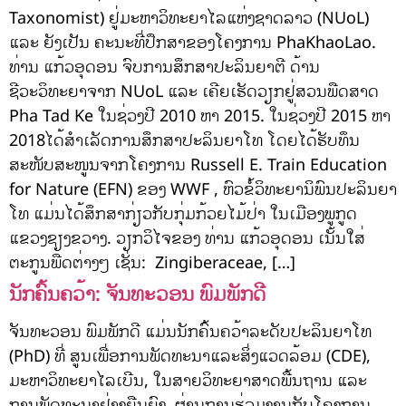
Taxonomist) ຢູ່ມະຫາວິທະຍາໄລແຫ່ງຊາດລາວ (NUoL)
ແລະ ຍັງເປັນ ຄະນະທີ່ປຶກສາຂອງໂຄງການ PhaKhaoLao.
ທ່ານ ແກ້ວອຸດອນ ຈົບການສຶກສາປະລິນຍາຕີ ດ້ານ
ຊີວະວິທະຍາຈາກ NUoL ແລະ ເຄີຍເຮັດວຽກຢູ່ສວນພືດສາດ
Pha Tad Ke ໃນຊ່ວງປີ 2010 ຫາ 2015. ໃນຊ່ວງປີ 2015 ຫາ
2018ໄດ້ສຳເລັດການສຶກສາປະລິນຍາໂທ ໂດຍໄດ້ຮັບທຶນ
ສະໜັບສະໜູນຈາກໂຄງການ Russell E. Train Education
for Nature (EFN) ຂອງ WWF , ຫົວຂໍ້ວິທະຍານິພົນປະລິນຍາ
ໂທ ແມ່ນໄດ້ສຶກສາກ່ຽວກັບກຸ່ມກ້ວຍໄມ້ປ່າ ໃນເມືອງພູກູດ
ແຂວງຊຽງຂວາງ. ວຽກວິໄຈຂອງ ທ່ານ ແກ້ວອຸດອນ ເນັ້ນໃສ່
ຕະກູນພືດຕ່າງໆ ເຊັ່ນ: Zingiberaceae, […]
ນັກຄົ້ນຄວ້າ: ຈັນທະວອນ ພົມພັກດີ
ຈັນທະວອນ ພົມພັກດີ ແມ່ນນັກຄົ້ນຄວ້າລະດັບປະລິນຍາໂທ
(PhD) ທີ່ ສູນເພື່ອການພັດທະນາແລະສິ່ງແວດລ້ອມ (CDE),
ມະຫາວິທະຍາໄລເບີນ, ໃນສາຍວິທະຍາສາດພື້ນຖານ ແລະ
ການພັດທະນາຢ່າງຍືນຍົງ. ຜ່ານການຮ່ວມງານກັບໂຄງການ