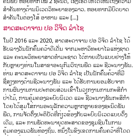
ຄົ້ນພົບ ຫອຍທາກໃໝ່ 2 ຊະນິດ, ເຊິ່ງເຮັດໃຫ້ໄດ້ເຫັນເຖິງຄວາມ
ສຳຄັນທາງດ້ານນິເວດວິທະຍາຂອງລາວ. ຫອຍທາກມີບົດບາດ
ສໍາຄັນໃນຕ່ອງໂສ້ ອາຫານ ແລະ […]
ສາດສະດາຈານ ປອ ວິຈິດ ລຳໄຊ
ໃນປີ 2016 ແລະ 2020, ສາດສະດາຈານ ປອ ວິຈິດ ລຳໄຊ ໄດ້
ຮັບລາງວັນນັກຄົ້ນຄວ້າດີເດັ່ນ ຈາກມະຫາວິທະຍາໄລແຫ່ງຊາດ
ແລະ ຄະນະວິທະຍາສາດທຳມະຊາດ ໄດ້ກາຍເປັນແບບຢ່າງໃຫ້
ກັບຫຼາຍໆທ່ານໃນສາຂາອະນຸກົມວິຖານພືດ ແລະ ຊີວະນາໆພັນ.
ທ່ານ ສາດສະດາຈານ ປອ ວິຈິດ ລໍາໄຊ ເປັນນັກຄົ້ນຄ້ວາທີ່ມີ
ຊື່ສຽງທາງດ້ານຊີວະນາໆພັນ ແລະ ໄດ້ຮັບການຍອມຮັບຈາກ
ການຜົນງານການປະກອບສ່ວນເຂົ້າໃນວຽກງານການກະສິກຳ
ປ່າໄມ້, ການຄຸ້ມຄອງລະບົບນິເວດ ແລະ ຊີວະນາໆພັນກະສິກຳ
ໂດຍໄດ້ສຸມໃສ່ການອະນຸລັກຄວາມຫຼາກຫຼາຍຂອງຊະນິດພັນ
ພືດ, ການຈັດຕັ້ງປະຕິບັດທີ່ກ່ຽວຂ້ອງກັບລະບົບນິເວດແບບດັ້ງ
ເດີມ, ແລະ ການພັດທະນາຍຸດທະສາດຂອງຊຸມຊົນໃນການ
ຄຸ້ມຄອງແນວພັນທ້ອງຖິ່ນ. ຫນຶ່ງໃນຂົງເຂດການຄົ້ນຄວ້າທີ່ໂດດ