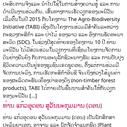
ປະສົບການຈິງແລະ ນຳໄປໃຊ້ໃນການສ້າງຄວາມຮູ້ ແລະ ການ
ດຳເນີນງານຮ່ວມກັນ. ເສັ້ນທາງການເຮັດວຽກຂອງມະນີວັນ
ເລີ່ມຕົ້ນໃນປີ 2015 ກັບໂຄງການ The Agro-Biodiversity
Initiative (TABI) ເຊິ່ງເປັນໂຄງການຮ່ວມມືສຳຄັນລະຫວ່າງ
ກະຊວງກະສິກຳ ແລະ ປ່າໄມ້ ຂອງລາວ ແລະ ອົງການພັດທະນາ
ສະວິດ (SDC). ໃນຊ່ວງປີສຸດທ້າຍຂອງໂຄງການ 10 ປີ ທ່ານ
ມະນີວັນ ໄດ້ມີສ່ວນຮ່ວມໃນວຽກງານທີ່ເຊື່ອມໂຍງການຈັດການ
ດິນຢ່າງຍືນຍົງ ກັບການອະນຸລັກຊີວະນາໆພັນ ແລະ ການປັບປຸງ
ຊີວິດຄວາມເປັນຢູ່ຂອງຊຸມຊົນເຂດພູດອຍ, ຕັ້ງແຕ່ການຮ່ວມມື
ຈັດການປະມົງ, ການເຮັດກະສິກຳອິນຊີ ຈົນເຖິງຫ່ວງໂສ້ມູນຄ່າ
ຂອງຜະລິດຕະພັນເຄື່ອງປ່າຂອງດົງ (non-timber forest
products), TABI ໄດ້ກາຍເປັນພື້ນຖານສຳຄັນໃຫ້ກັບວຽກ
ຂອງມະນີວັນ […]
ທ່ານ ແກ້ວອຸດອນ ສຸວັນນະກຸມມານ (ດອນ)
ທ່ານ ແກ້ວອຸດອນ ສຸວັນນະກຸມມານ (ດອນ) ເປັນນັກສຶກສາ
ປະລິນຍາເອກ, ອາຈານ ແລະ ນັກຈັດຈໍາແນກພືດ (Plant