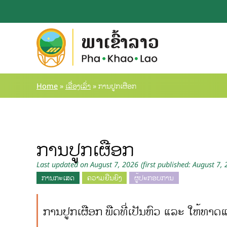
Home
»
ເລື່ອງເລົ່າ
»
ການປູກເຜືອກ
ການປູກເຜືອກ
Last updated on August 7, 2026
(first published: August 7,
ການກະເສດ
ຄວາມຍືນຍົງ
ຜູ້ປະກອບການ
ການປູກເຜືອກ ພືດທີ່ເປັນຫົວ ແລະ ໃຫ້ທາດ