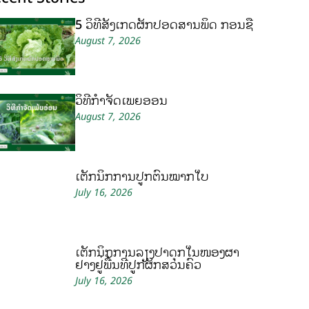
5 ວິທີສັງເກດຜັກປອດສານພິດ ກ່ອນຊື້
August 7, 2026
ວິທີກໍາຈັດເພ້ຍອ່ອນ
August 7, 2026
ເຕັກນິກການປູກຕົ້ນໝາກໃບ
July 16, 2026
ເຕັກນິກການລ້ຽງປາດຸກໃນໜອງຜ້າ
ຢາງຢູ່ພື້ນທີ່ປູກຜັກສວນຄົວ
July 16, 2026