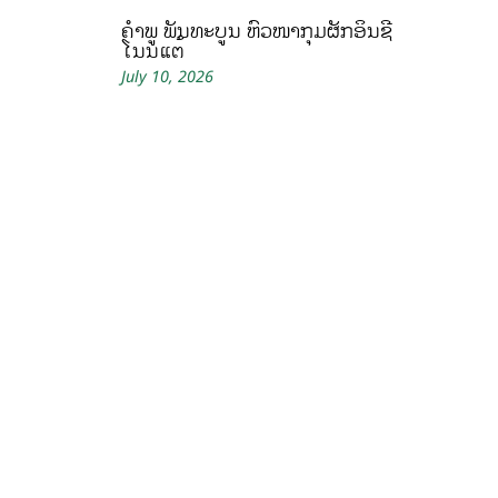
ຄໍາພູ ພັນທະບູນ ຫົວໜ້າກຸ່ມຜັກອິນຊີ
ໂນນແຕ້
July 10, 2026