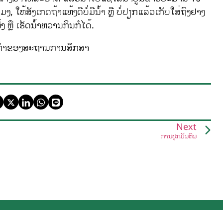
ໃຫ້ສັງເກດຖ້າແຫ້ງດີບໍ່ມີນ້ໍາ ຫຼື ບໍ່ປຽກແລ້ວເກັບໃສ່ຖົງຢາງ
 ຫຼື ເຮັດນ້ໍາຫວານກິນກໍໄດ້.
ະສິກໍາຂອງສະຖານການສຶກສາ
Next
ການປູກມັນຕົ້ນ