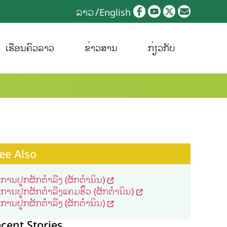
ລາວ
English
ເຮືອນຄົວລາວ
ຂ່າວສານ
ກ່ຽວກັບ
ee Also
ການປູກຜັກຕໍາລືງ (ຜັກຕໍານິນ)
ການປູກຜັກຕໍາລືງແຄມຮົ້ວ (ຜັກຕໍານິນ)
ການປູກຜັກຕໍາລືງ (ຜັກຕໍານິນ)
cent Stories