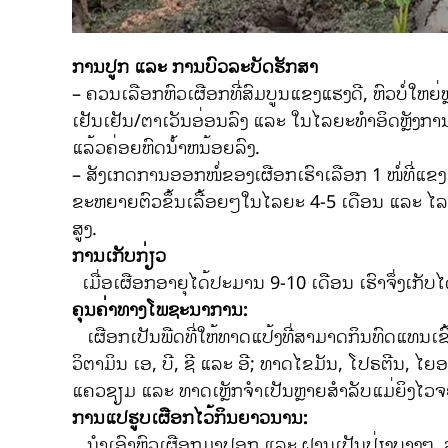
ການປູກ ແລະ ການບົວລະບັດຮັກສາ
– ຄວນເລືອກຫົວເຜືອກທີ່ສົມບູນແຂງແຮງດີ, ຫົວບໍ່ໃຫຍ
ເຢັນເຢັນ/ຕາເວັນອ່ອນລົງ ແລະ ໃນໄລຍະທໍາອິດຫຼັງການປູກ
ແລ້ວຄ່ອຍຫົດນໍ້າຫນ້ອຍລົງ.
– ສັງເກດການອອກໜໍ່ຂອງເຜືອກເຮົາເລືອກ 1 ໜໍ່ທີ່ແຂງແຮ
ຂະຫຍາຍຕົວຂຶ້ນເລື້ອຍໆໃນໄລຍະ 4-5 ເດືອນ ແລະ ໄລຍະນ
ສູງ.
ການເກັບກ່ຽວ
ເມື່ອເຜືອກອາຍຸໄດ້ປະມານ 9-10 ເດືອນ ເຮົາຈຶ່ງເກັບໄດ້
ຄຸນຄ່າທາງໂພຊະນາການ:
ເຜືອກເປັນພືດທີ່ໃຫ້ທາດແປ້ງທີ່ສາມາດກິນທົດແທນເຂົ້າ
ວິຕາມິນ ເອ, ບີ, ຊີ ແລະ ອີ; ທາດໄຂມັນ, ໂປຣຕີນ, ໄ
ແຄວຊຽມ ແລະ ທາດເຫຼັກຈໍາເປັນຫຼາຍສໍາລັບແມ່ຍິງໄວຈ
ການແປຮູບເຜືອກໄວ້ກິນຍາວນານ:
ນໍາເອົາຫົວເຜືອກມາປອກ ແລະ ຝານເປັນປ່ຽງບາງໆ, ລ້