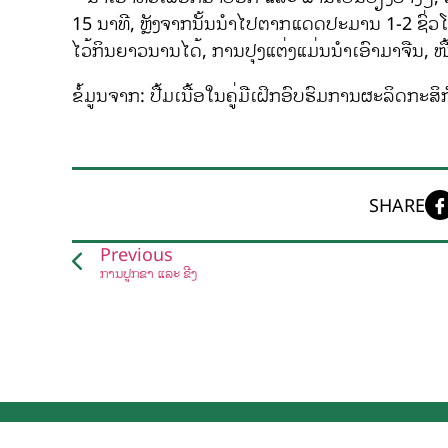
15 ນາທີ, ຫຼັງຈາກນັ້ນນໍາໄປຕາກແດດປະມານ 1-2 ຊົ່ວໂມງ, 
ໄວ້ກິນຍາວນານໄດ້, ການປຸງແຕ່ງແມ່ນນໍາເອົາມາຈືນ, ໜື້ງ
ຂໍ້ມູນຈາກ: ປື້ມເນື້ອໃນຄູ່ມືເຝິກອົບຮົມການຜະລິດກ
SHARE
Previous
ການປູກຂ່າ ແລະ ຂີງ