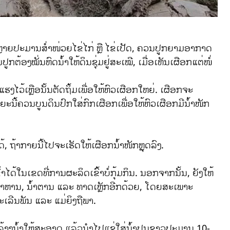
່ຫຼາຍປະມານສໍ່າໜ່ວຍໄຂ່ໄກ່ ຫຼື ໄຂ່ເປັດ, ຄວນປູກຍາມອາກາດ
ຕ້ອງໝັ່ນຫົດນໍ້າໃຫ້ດິນຊຸ່ມຢູ່ສະເໝີ, ເມື່ອເຫັນເຜືອກແຕ່ໜໍ່
ງໄວ້ເຫຼືອນັ້ນຕັດຖິ້ມເພື່ອໃຫ້ຫົວເຜືອກໃຫຍ່. ເຜືອກຈະ
ີ້ຄວນບູນດິນປົກໃສ່ກົກເຜືອກເພື່ອໃຫ້ຫົວເຜືອກມີນ້ໍາໜັກ
, ຖ້າກາຍນີ້ໄປຈະເຮັດໃຫ້ເຜືອກນໍ້າໜັກຫຼຸດລົງ.
ໄດ້ໃນເຂດທີ່ການຜະລິດເຂົ້າບໍ່ກຸ້ມກິນ. ນອກຈາກນັ້ນ, ຍັງໃຫ້
ຍອາຫານ, ນ້ໍາຕານ ແລະ ທາດເຫຼັກອີກດ້ວຍ, ໂດຍສະເພາະ
ະເລີນພັນ ແລະ ແມ່ຍິງຖືພາ.
າງນໍ້າໃຫ້ສະອາດ ແລ້ວນໍາໄປແຊ່ໃສ່ນໍ້າປູນຂາວປະມານ 10-