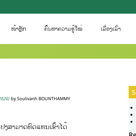
ໜ້າຫຼັກ
ຄົ້ນຫາຄວາມຮູ້ໃໝ່
ເລື່ອງເລົ່າ
S
 2026)
by Soulivanh BOUNTHAMMY
ແປງສາມາດທົດແທນເຂົ້າໄດ້
Re