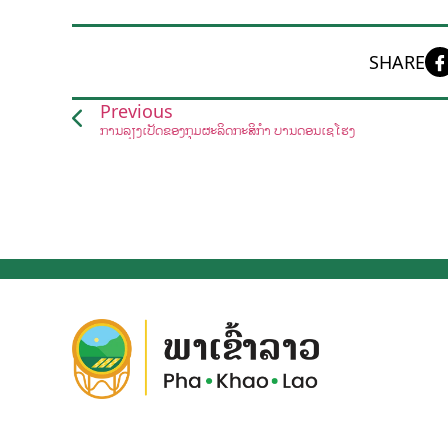
SHARE
Previous
ການລ້ຽງເປັດຂອງກຸ່ມຜະລິດກະສິກຳ ບ້ານດອນເຊໂຮງ