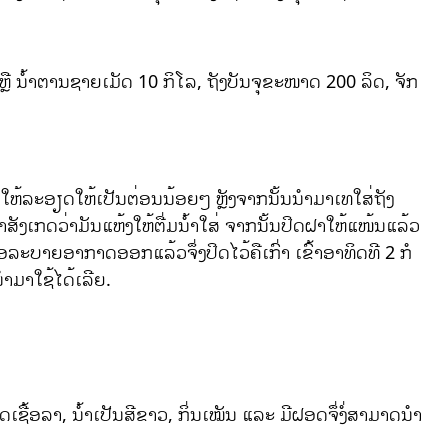
ຼື ນ້ຳຕານຊາຍເມັດ 10 ກິໂລ, ຖັງບັນຈຸຂະໜາດ 200 ລິດ, ຈັກ
ໃຫ້ລະອຽດໃຫ້ເປັນຕ່ອນນ້ອຍໆ ຫຼັງຈາກນັ້ນນຳມາເທໃສ່ຖັງ
ຖ້າສັງເກດວ່າມັນແຫ້ງໃຫ້ຕື່ມນ້ຳໃສ່ ຈາກນັ້ນປິດຝາໃຫ້ແໜ້ນແລ້ວ
່ອລະບາຍອາກາດອອກແລ້ວຈຶ່ງປິດໄວ້ຄືເກົ່າ ເຂົ້າອາທິດທີ 2 ກໍ
ນຳມາໃຊ້ໄດ້ເລີຍ.
ເຊື້ອລາ, ນ້ຳເປັນສີຂາວ, ກິ່ນເໝັນ ແລະ ມີຝອດຈຶ່ງໍ່ສາມາດນຳ