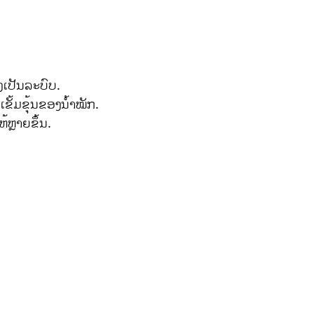
ເປັນລະບົບ.
ເຂັ້ມຂຸ້ນຂອງນ້ຳໝັກ.
້ຫຼາຍຂຶ້ນ.