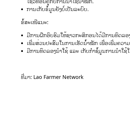
ໃຊ້ວິທີອື່ນຄູ່ກັບການນຳໃຊ້ນ້ຳໝັກ.
ການເກັບຂໍ້ມູນຍັງບໍ່ເປັນລະບົບ.
ຂໍ້ສະເໜີແນະ:
ມີການຝຶກອົບຮົມໃຫ້ຊາວກະສິກອນໄດ້ມີການທົດລອງ
ເພີ່ມສ່ວນປະສົົມໃນການເຮັດນ້ຳໝັກ ເພື່ອເພີ່ມຄວາມ
ມີການທົດລອງນຳໃຊ້ ແລະ ເກັບກຳຊໍ້ມູນການນຳໃຊ້ໃຫ
ທີ່ມາ: Lao Farmer Network