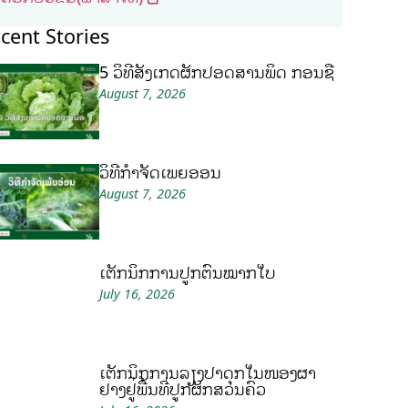
cent Stories
5 ວິທີສັງເກດຜັກປອດສານພິດ ກ່ອນຊື້
August 7, 2026
ວິທີກໍາຈັດເພ້ຍອ່ອນ
August 7, 2026
ເຕັກນິກການປູກຕົ້ນໝາກໃບ
July 16, 2026
ເຕັກນິກການລ້ຽງປາດຸກໃນໜອງຜ້າ
ຢາງຢູ່ພື້ນທີ່ປູກຜັກສວນຄົວ