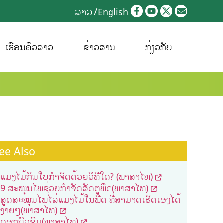
ລາວ
English
ເຮືອນຄົວລາວ
ຂ່າວສານ
ກ່ຽວກັບ
ee Also
ແມງໄມ້ກິນໃບກຳຈັດດ້ວຍວິທີໃດ? (ພາສາໄທ)
9 ສະໝຸນໄພຊ່ວຍກຳຈັດສັດຕູພືດ(ພາສາໄທ)
ສູດສະໝຸນໄພໄລ່ແມງໄມ້ໃນພືດ ທີ່ສາມາດເຮັດເອງໄດ້
ງ່າຍໆ(ພາສາໄທ)
ດອກບົວຂົມ(ພາສາໄທ)