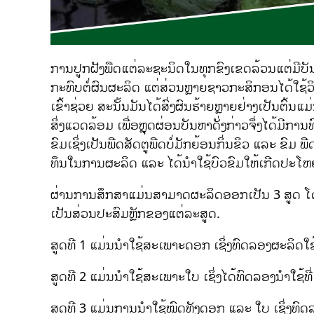
ການປູກຝັງພືດແຕ່ລະຊະນິດໃນທຸກຂົງເຂດລ້ວນແຕ່ມີບັນຫ
ກະທົບຕໍ່ຜົນຜະລິດ ແຕ່ສ່ວນຫຼາຍຊາວກະສິກອນໄດ້ໃຊ້ວິທີ
ເຂົ້າຊ່ວຍ ສະນັ້ນມັນໄດ້ສົ່ງຜົນຮ້າຍຫຼາຍຢ່າງເປັນຕົ້ນ
ສິ່ງແວດລ້ອມ ເພື່ອຫຼຸດຜ່ອນບັນຫາດັ່ງກ່າວຈຶ່ງໄດ້ມີກ
ຂົມເຊິ່ງເປັນພືດສັດຕູພືດບໍ່ມັກຍ້ອນກິ່ນຂິວ ແລະ ຂົມ ພື
ທຶນໃນການຜະລິດ ແລະ ໄດ້ນຳໃຊ້ບົວຂົມໃຫ້ເກີດປະໂຫ
ຜ່ານການສຶກສາແມ່ນສາມາດຜະລິດອອກເປັນ 3 ສູດ ໂດຍມ
ເປັນສ່ວນປະສົມຫຼັກຂອງແຕ່ລະສູດ.
ສູດທີ 1 ແມ່ນນຳໃຊ້ສະເພາະດອກ ເຊິ່ງທົດລອງຜະລິດໃຊ
ສູດທີ 2 ແມ່ນນຳໃຊ້ສະເພາະໃບ ເຊິ່ງໄດ້ທົດລອງນຳໃຊ
ສູດທີ 3 ແມ່ນການນຳໃຊ້ໝົດທັງດອກ ແລະ ໃບ ເຊິ່ງທົດລອ