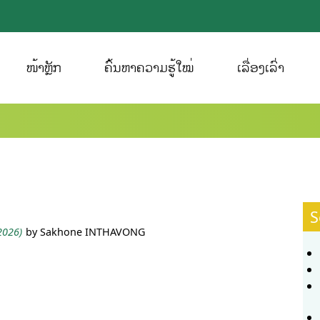
ໜ້າຫຼັກ
ຄົ້ນຫາຄວາມຮູ້ໃໝ່
ເລື່ອງເລົ່າ
S
 2026)
by Sakhone INTHAVONG