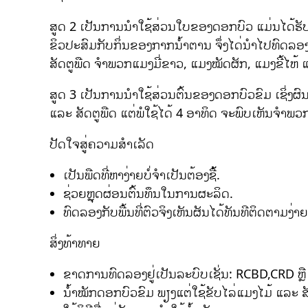
ສູດ 2 ເປັນການນຳໃຊ້ສ່ວນໃບຂອງດອກບົວ ແມ່ນໄດ້ຮັບຜ
ຂິວປະສົມກັບກິ່ນຂອງກາກນ້ຳຕານ ຈຶ່ງໄດ່ນຳໄປທົດລອງສ
ສັດຕູພືດ ຈຳພວກແມງມີ່ຂາວ, ແມງໝັດຜັກ, ແມງຂີ້ໄຫ້ ແລະ
ສູດ 3 ເປັນການນຳໃຊ້ສ່ວນຕົ້ນຂອງດອກບົວຂົມ ເຊິ່ງຜ
ແລະ ສັດຕູພືດ ແຕ່ພໍໃຊ້ໄດ້ 4 ອາທິດ ຈະພົບເຫັນຈຳພວ
ປັດໃຈສູ່ຄວາມສຳເລັດ
ເປັນພືດທີ່ຫາງ່າຍບໍ່ຈຳເປັນຕ້ອງຊື້້.
ຊ່ວຍຫຼຸດຜ່ອນຕົ້ນທຶນໃນການຜະລິດ.
ທົດລອງກັບພື້ນທີ່ຕົວຈິງເຫັນຜັນໄດ້ທັນທີຕິດຕາມງ່າຍ
ສິ່ງທ້າທາຍ
ຂາດການທົດລອງຢູ່ເປັນລະບົບເຊັ່ນ: RCBD,CRD ຫຼື
ນ້ຳໝັກດອກບົວຂົມ ພຽງແຕ່ໃຊ້ຂັບໄລ່ແມງໄມ້ ແລະ ສັດຕູ