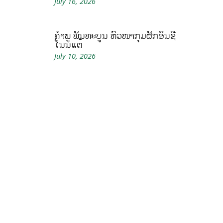
July 16, 2026
ຄໍາພູ ພັນທະບູນ ຫົວໜ້າກຸ່ມຜັກອິນຊີ
ໂນນແຕ້
July 10, 2026