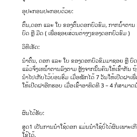
ອຸປະກອນປະກອບດ້ວຍ:
ຕົ້ນ,ດອກ ແລະ ໃບ ຂອງຕົ້ນດອກບົວຂົມ, ກາກນ້ຳຕານ ຫ
ບົດ ຫຼື ມີດ ( ເພື່ອຊອຍສ່ວນຕ່າງໆຂອງດອກບົວຂົມ )
ວິທີເຮັດ:
ນຳຕົ້ນ, ດອກ ແລະ ໃບ ຂອງດອກບົວຂົມມາຊອຍ ຫຼື ບົດ
ແລ້ວຈຶ່ງເທນ້ຳຕານລົງຕາມ ຫຼັງຈາກນັ້ນຄົນໃຫ້ເຂົ້າກັນ 
ນຳໄປເກັບໄວ້ບ່ອນຮົ່ມ ເມື່ອໝັກໄດ້ 7 ວັນໃຫ້ເປີດຝາເພື
ໃຫ້ເປີດຝາອີກຮອບ ເມື່ອເຂົ້າອາທິດທີ 3 – 4 ກໍສາມາດ
ຜົນໄດ້ຮັບ:
ສູດ1 ເປັນການນຳໃຊ້ດອກ ແມ່ນນຳໃຊ້ບໍ່ໄດ້ຜົນເພາະເກີດ
ໃຊ້ໄດ້.