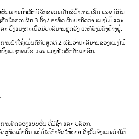
ົນເພາະນ້ຳໝັກມີລັກສະນະເປັນສີນ້ຳຕານເຂັ້ມ ແລະ ມີກິ່ນ
ີດໃສ່ສວນຜັກ 3 ຄັ້ງ / ອາທິດ ຜົນປາກົດວ່າ ແມງໄມ້ ແລະ
 ບົ້ງແມງກະເບື້ອມີປະລິມານຫຼຸດລົງ ແຕ່ກໍຍັງມີຄົງຄ້າງຢູ່.
ົນການນຳໃຊ່ແມ່ນຄືກັບສູດທີ 2 ເຫັນວ່າປະລິມານຂອງແມງໄມ້
ກບົ້ງແມງກະເບື້ອ ແລະ ແມງໝັດຜັກກັບມາອີກ.
.
 ການທົດລອງແບບອື່ນ ທີ່ມີຊ້ຳ ແລະ ບລັອກ.
ພືດເທົ່ານັ້ນ ແຕ່ບໍ່ໄດ້ກຳຈັດໃຫ້ຕາຍ ດັ່ງນັ້ນຈຶ່ງແນະນຳໃຫ້