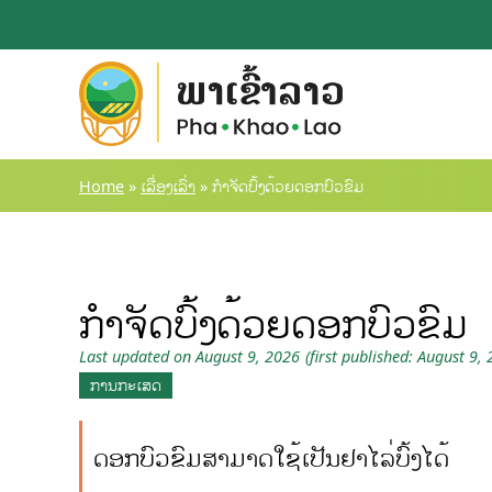
Skip
to
content
Home
»
ເລື່ອງເລົ່າ
»
ກຳຈັດບົ້ງດ້ວຍດອກບົວຂົມ
ກຳຈັດບົ້ງດ້ວຍດອກບົວຂົມ
Last updated on August 9, 2026
(first published: August 9,
ການກະເສດ
ດອກບົວຂົມສາມາດໃຊ້ເປັນຢາໄລ່ບົ້ງໄດ້