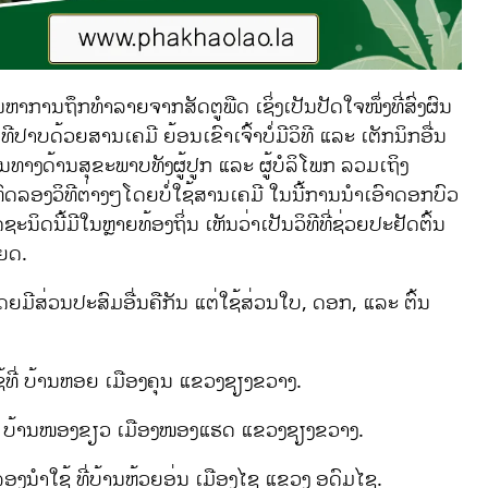
າການຖຶກທຳລາຍຈາກສັດຕູພືດ ເຊິ່ງເປັນປັດໃຈໜຶ່ງທີ່ສົ່ງຜົນ
ປາບດ້ວຍສານເຄມີ ຍ້ອນເຂົາເຈົ້າບໍ່ມີວິທີ ແລະ ເຕັກນິກອື່ນ
ແມ່ນທາງດ້ານສຸຂະພາບທັງຜູ້ປູກ ແລະ ຜູ້ບໍລິໂພກ ລວມເຖິງ
ານທົດລອງວິທີຕ່າງໆໂດຍບໍ່ໃຊ້ສານເຄມີ ໃນນີ້ການນຳເອົາດອກບົວ
ດຊະນິດນີ້ມີໃນຫຼາຍທ້ອງຖິ່ນ ເຫັນວ່າເປັນວິທີທີ່ຊ່ວຍປະຢັດຕົ້ນ
ຍດ.
ີສ່ວນປະສົມອື່ນຄືກັນ ແຕ່ໃຊ້ສ່ວນໃບ, ດອກ, ແລະ ຕົ້ນ
້ທີ່ ບ້ານຫອຍ ເມືອງຄຸນ ແຂວງຊຽງຂວາງ.
້ທີ່ ບ້ານໜອງຂຽວ ເມືອງໜອງແຮດ ແຂວງຊຽງຂວາງ.
ງນຳໃຊ້ ທີ່ບ້ານຫ້ວຍອຸ່ນ ເມືອງໄຊ ແຂວງ ອຸດົມໄຊ.