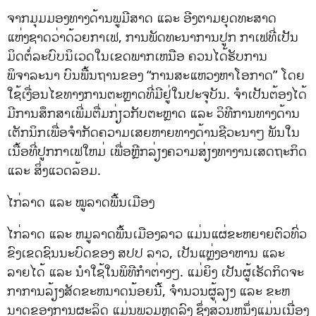
ຈາກມຸມມອງທາງດ້ານພູມີສາດ ແລະ ອີງຕາມຍຸດທະສາດ
ແຫ່ງຊາດວ່າດ້ວຍກາເຟ, ການພັດທະນາການປູກ ກາເຟທີ່ເປັນ
ມິດຕໍ່ລະບົບນິເວດໃນເຂດພາກເຫນືອ ຄວນໄດ້ຮັບການ
ພິຈາລະນາ ບົນພື້ນຖານຂອງ “ການສະແຫວງຫາໂອກາດ” ໂດຍ
ໃຊ້ເງື່ອນໄຂທາງການຕະຫຼາດທີ່ມີຢູ່ໃນປະຈຸບັນ. ຈຳເປັນຕ້ອງໄດ້
ມີການສຶກສາເພີ່ມຕື່ມກ່ຽວກັບຕະຫຼາດ ແລະ ວິທີການທາງດ້ານ
ເຕັກນິກເພື່ອຈໍາກັດຄວາມເສຍຫາຍທາງດ້ານຊີວະນາໆ ພັນໃນ
ເນື້ອທີ່ປູກກາເຟໃຫມ່ ເພື່ອຫຼີກລ່ຽງຄວາມສ່ຽງທາງານເສດຖະກິດ
ແລະ ສິ່ງແວດລ້ອມ.
ໄກ່ລາດ ແລະ ໝູລາດພື້ນເມືອງ
ໄກ່ລາດ ແລະ ຫມູລາດພື້ນເມືອງລາວ ແມ່ນແຜ່ຂະຫຍາຍຕົວທົ່ວ
ຂົງເຂດຊົນນະບົດຂອງ ສປປ ລາວ, ເປັນແຫຼ່ງອາຫານ ແລະ
ລາຍໄດ້ ແລະ ນໍາໃຊ້ໃນພິທີກໍາຕ່າງໆ. ແມ່ຍິງ ເປັນຜູ້ເຮັດກິດຈະ
ກາການລ້ຽງສັດຂະຫນາດນ້ອຍນີ້, ຈໍານວນຜູ້ລຽງ ແລະ ຂະຫ
ນາດຂອງການຜະລິດ ແມ່ນພວມຫຼຸດລົງ ຊຶ່ງສ່ວນຫນຶ່ງແມ່ນເນື່ອງ