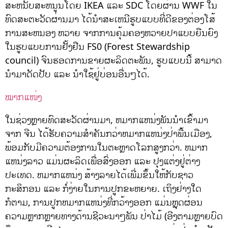
ສະຫນັບສະຫນູນໂດຍ IKEA ແລະ SDC ໂດຍຜ່ານ WWF ໃນ
ທົດສະຕະວັດຜ່ານມາ ໄດ້ນໍາສະເຫນີຮູບແບບທີ່ດີຂອງຕ່ອງໂສ້
ການສະຫນອງ ຫວາຍ ຈາກການຄຸ້ມຄອງຫວາຍປາແບບຍືນຍົງ
ໃນຮູບແບບການຢັ້ງຢືນ FS0 (Forest Stewardship
council) ຈົນຮອດການຂາຍຜະລິດຕະພັນ, ຮູບແບບນີ້ ສາມາດ
ນໍາມາດັດປັບ ແລະ ນໍາໃຊ້ຢູ່ບ່ອນອື່ນໆໄດ້.
ໝາກແໜ່ງ
ໃນຊ່ວງຫຼາຍທົດສະວັດຜ່ານມາ, ຫມາກແຫນ່ງພັນນໍາເຂົ້າມາ
ຈາກ ຈີນ ໄດ້ຮັບຄວາມສໍາຄັນກວ່າຫມາກແຫນ່ງປ່າພື້ນເມືອງ,
ພ້ອມກັບມີຄວາມຕ້ອງການໃນຕະຫຼາດໂລກສູງກວ່າ. ຫມາກ
ແຫນ່ງລາວ ແມ່ນຜະລິດເພື່ອສົ່ງອອກ ແລະ ປຸງແຕ່ງຢູ່ຕ່າງ
ປະເທດ. ຫມາກແຫນ່ງ ສ້າງລາຍໄດ້ເພີ່ມຂຶ້ນໃຫ້ກັບຊາວ
ກະສິກອນ ແລະ ກໍ່ງ່າຍໃນການປູກຂະຫຍາຍ. ເຖິງຢ່າງໃດ
ກໍຕາມ, ການປູກຫມາກແຫນ່ງທີ່ກວ້າງອອກ ແມ່ນຫຼຸດຜ່ອນ
ຄວາມຫຼາກຫຼາຍທາງດ້ານຊີວະນາໆພັນ ປ່າໄມ້ (ອີງຕາມຫຼາຍບົດ