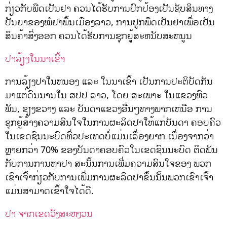
ກ່ຽວກັບພືດເປັນຢາ ຄວນໄດ້ຮັບການປົກປ້ອງເປັນຊັບສິນທາງ
ປັນຍາຂອງໝໍຢາພື້ນເມືອງລາວ, ການປູກພືດເປັນຢາເພື່ອເປັນ
ສິນຄ້າສົ່ງອອກ ຄວນໄດ້ຮັບການຊຸກຍູ້ສະຫນັບສະຫນູນ
ປາລ້ຽງໃນນາເຂົ້າ
ການລ້ຽງປາໃນຫນອງ ແລະ ໃນນາເຂົ້າ ເປັນການປະຕິບັດກັນ
ມາແຕ່ດົນນານໃນ ສປປ ລາວ, ໂດຍ ສະເພາະ ໃນແຂວງຫົວ
ພັນ, ຊຽງຂວາງ ແລະ ບັນດາແຂວງອື່ນໆທາງພາກເຫນືອ ການ
ຊຸກຍູ້ສ້າງຄວາມສົນໃຈໃນການຜະລິດປາໃຫ້ແກ່ບັນດາ ຄອບຄົວ
ໃນເຂດຊົນນະບົດທົ່ວປະເທດບໍ່ແມ່ນເລື່ອງຍາກ ເນື່ອງຈາກວ່າ
ຫຼາຍກວ່າ 70% ຂອງບັນດາຄອບຄົວໃນເຂດຊົນນະບົດ ຕິດພັນ
ກັບການການຫາປາ ສະນັ້ນການເພີ່ມຄວາມສົນໃຈຂອງ ພວກ
ເຂົາເຈົ້າກ່ຽວກັບການເພີ່ມການຜະລິດປາຂຶ້ນນັ້ນພວກເຂົາເຈົ້າ
ແມ່ນສາມາດເຂົ້າໃຈໄດ້ດີ.
ປາ ຈາກເຂດວັງສະຫງວນ