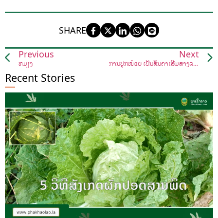
SHARE
Previous
Next
ຫມ້ຽງ
ການປູກໜໍ່ແຍ້ ເປັນສິນຄ້າເສີມສ້າງລາຍໄດ້
Recent Stories