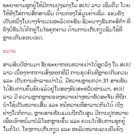
ພະຍາຍາມຊຸກຍູ້ໃຫ້ມີການປຸງແຕ່ງໃນ ສປປ ລາວ ເພີ່ມຕື່ມ ໂດຍ
ໃຫ້ອີງໃສ່ການສຶກສາເພີ່ມ ດ້ານຕ່ອງໂສ້ມູນຄ່າເພີ່ມ. ແຂມຍັງ
ເປັນຫນຶ່ງໃນບາງຈໍານວນຜະລິດຕະພັນ ຊີວະນາໆພັນກະສິກໍາ ທີ່
ຍັງບໍ່ທັນໄດ້ຕົກຢູ່ໃນໄພຄຸກຄາມ ດ້ານການເກັບກ່ຽວຊົມໃຊ້ທີ່
ຫຼາຍເກີນຂອບເຂດ.
ຫວາຍ
ສາມສິບປີຜ່ານມາ ຊັບພະຍາກອນຫວາຍປ່າໄດ້ຫຼຸດລົງ ໃນ ສປປ
ລາວ ເນື່ອງຈາກການສົ່ງອອກທີ່ມີ ການຂຸດຄົນທີ່ຫຼາຍເກີນຄວນ
ແລະ ເປັນການທໍາລາຍປ່າໄມ້. ມີຫວາຍຫຼາຍກວ່າ 31 ສາຍພັນ
ໄດ້ຮັບການຄົ້ນພົບແລ້ວຢູ່ໃນສອງທົດສະຫວັດຜ່ານມາ, ສປປ
ລາວ ມີ ຄວາມຫຼາກຫຼາຍຂອງຫວາຍຢ່າງຫນ້າອັດສະຈັນ ທີ່ຖືກ
ນໍາໃຊ້ເປັນຫວາຍເສັ້ນ ແລະ ຫນໍ່ຫວາຍທີ່ສາມາດກິນໄດ້ ເຖິງ
ຢ່າງໃດກໍຕາມ, ຫຼາຍສາຍພັນແມ່ນຖືກດັບສູນ ມີການປູກຫວາຍ
ເພື່ອເອົາຫນໍ່ມາບໍລິໂພກຫຼາຍຂຶ້ນ ແລະ ຄວນໄດ້ຮັບການຊຸກຍູ້
ໃນຕໍ່ໄປ. ໂຄງການເກັບກ່ຽວ ແລະ ຜະລິດຫວາຍແບບຍືນຍົງ