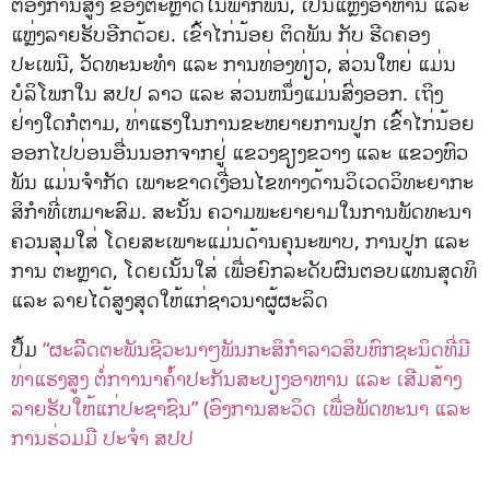
ຕ້ອງການສູງ ຂອງຕະຫຼາດໃນພາກພື້ນ, ເປັນແຫຼ່ງອາຫານ ແລະ
ແຫຼ່ງລາຍຮັບອີກດ້ວຍ. ເຂົ້າໄກ່ນ້ອຍ ຕິດພັນ ກັບ ຮີດຄອງ
ປະເພນີ, ວັດທະນະທໍາ ແລະ ການທ່ອງທ່ຽວ, ສ່ວນໃຫຍ່ ແມ່ນ
ບໍລິໂພກໃນ ສປປ ລາວ ແລະ ສ່ວນຫນຶ່ງແມ່ນສົ່ງອອກ. ເຖິງ
ຢ່າງໃດກໍຕາມ, ທ່າແຮງໃນການຂະຫຍາຍການປູກ ເຂົ້າໄກ່ນ້ອຍ
ອອກໄປບ່ອນອື່ນນອກຈາກຢູ່ ແຂວງຊຽງຂວາງ ແລະ ແຂວງຫົວ
ພັນ ແມ່ນຈໍາກັດ ເພາະຂາດເງື່ອນໄຂທາງດ້ານວິເວດວິທະຍາກະ
ສິກໍາທີ່ເຫມາະສົມ. ສະນັ້ນ ຄວາມພະຍາຍາມໃນການພັດທະນາ
ຄວນສຸມໃສ່ ໂດຍສະເພາະແມ່ນດ້ານຄຸນະພາບ, ການປູກ ແລະ
ການ ຕະຫຼາດ, ໂດຍເນັ້ນໃສ່ ເພື່ອຍົກລະດັບຜົນຕອບແທນສຸດທິ
ແລະ ລາຍໄດ້ສູງສຸດໃຫ້ແກ່ຊາວນາຜູ້ຜະລິດ
ປຶ້ມ
“ຜະລິີດຕະພັນຊີວະນາໆພັນກະສິກຳລາວສິບຫົກຊະນິດທີ່ມີ
ທ່າແຮງສູງ ຕໍ່ກາານາຄ້ຳປະກັນສະບຽງອາຫານ ແລະ ເສີມສ້າງ
ລາຍຮັບໃຫ້ແກ່ປະຊາຊົນ” (ອົງການສະວິດ ເພື່ອພັດທະນາ ແລະ
ການຮ່ວມມື ປະຈຳ ສປປ