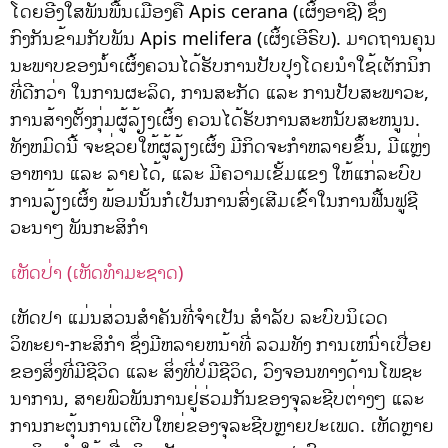
ໂດຍອີງໃສພັນພື້ນເມືອງຄື Apis cerana (ເຜິ້ງອາຊີ) ຊຶ່ງ
ກົງກັນຂ້າມກັບພັນ Apis melifera (ເຜິ້ງເອີຣົບ). ມາດຖານຄຸນ
ນະພາບຂອງນ້ໍາເຜິ້ງຄວນໄດ້ຮັບການປັບປຸງໂດຍນໍາໃຊ້ເຕັກນິກ
ທີ່ດີກວ່າ ໃນການຜະລິດ, ການສະກັດ ແລະ ການປັບສະພາວະ,
ການສ້າງຕັ້ງກຸ່ມຜູ້ລ້ຽງເຜິ້ງ ຄວນໄດ້ຮັບການສະຫນັບສະຫນູນ.
ທັງຫມົດນີ້ ຈະຊ່ວຍໃຫ້ຜູ້ລ້ຽງເຜິ້ງ ມີກິດຈະກໍາຫລາຍຂຶ້ນ, ມີແຫຼ່ງ
ອາຫານ ແລະ ລາຍໄດ້, ແລະ ມີຄວາມເຂັ້ມແຂງ ໃຫ້ແກ່ລະບົບ
ການລ້ຽງເຜິ້ງ ພ້ອມນັ້ນກໍເປັນການສົ່ງເສີມເຂົ້າໃນການຟື້ນຟູຊີ
ວະນາໆ ພັນກະສິກໍາ
ເຫັດປ່າ (ເຫັດທຳມະຊາດ)
ເຫັດປາ ແມ່ນສ່ວນສໍາຄັນທີ່ຈໍາເປັນ ສໍາລັບ ລະບົບນິເວດ
ວິທະຍາ-ກະສິກໍາ ຊຶ່ງມີຫລາຍຫນ້າທີ່ ລວມທັງ ການເຫນົ່າເປື່ອຍ
ຂອງສິ່ງທີ່ມີຊີວິດ ແລະ ສິ່ງທີ່ບໍ່ມີຊີວິດ, ວົງຈອນທາງດ້ານໂພຊະ
ນາການ, ສາຍພົວພັນການຢູ່ຮ່ວມກັນຂອງຈຸລະຊີບຕ່າງໆ ແລະ
ການກະຕຸ້ນການເຕີບໃຫຍ່ຂອງຈຸລະຊີບຫຼາຍປະເພດ. ເຫັດຫຼາຍ