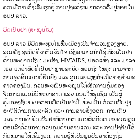
ຄວນມີການສົ່ງເສີມຊຸກຍູ້ ການປຸງແຕ່ງຫມາກຕາວຕື່ມຢູ່ພາຍໃນ
ສປປ ລາວ.
ພືືດເປັນຢາ (ສະໝຸນໄພ)
ສປປ ລາວ ມີພືດສະໝຸນໄພພື້ນເມືອງເປັນຈຳນວນຫຼວງຫຼາຍ,
ລວມທັງ ຊະນິດທີ່ສາກົນສົນໃຈ ເຊິ່ງສາມາດນຳໃຊ້ເພື່ອເປັນຢາ
ຕ້ານພະຍາດເຊັ່ນ: ມະເຮັງ, HIVIAIDS, ປອດແຫ້ງ ແລະ ມາລາ
ເຣຍ ແຕ່ວ່າພືດທີ່ເປັນຢາຫຼາຍຊະນິດ ພວມຖືກໄພຄຸກຄາມຈາກ
ການຂຸດຄົ້ນແບບບໍ່ຍືນຍົງ ແລະ ສູນເສຍແຫຼ່ງກໍາເນີດທາງທໍາມະ
ຊາດຂອງມັນ. ຄວນສະຫນັບສະຫນູນໃຫ້ເຮັດການຄຸ້ມຄອງ
ຈັດການແບບມີວິທະຍາສາດ ແລະ ມອບໃຫ້ຊຸມຊົນ ເປັນຜູ້
ຄຸ້ມຄອງຊັບພະຍາກອນພືດເປັນຢານີ້, ພ້ອມນັ້ນ ກໍຄວນປັບປຸງ
ສະຖິຕິດ້ານການຜະລິດ ແລະ ການຂາຍສົ່ງອອກ, ການເກັບ
ແລະ ການຄ້າພືດເປັນຢາທີ່ຫາຍາກ ແບບຜິດກົດຫມາຍຄວນຫຼຸດ
ຜ່ອນລົງດ້ວຍການຄວບຄຸມດ່ານຊາຍແດນ ແລະ ການບັງຄັບໃຊ້
ກົດຫມາຍໃຫ້ເຂັ້ມງວດ, ຄວາມຮູ້ທີ່ເປັນພູມປັນຍາທ້ອງຖິ່ນ