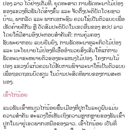
ປອງ ລາວ ໄດ້ຢ່າງເຕັມທີ່. ຍຸດທະສາດ ການພັດທະນາໄມ້ປ່ອງ
ຂອງແຂວງຫົວພັນໄດ້ສ້າງຂຶ້ນ ແລະ ຈັດຕັ້ງປະຕິບັດໂດຍຊາວ
ບ້ານ, ພາກລັດ ແລະ ພາກເອກະຊົນ ຄວນໃຊ້ເປັນຕົວແບບເພື່ອ
ເຮັດຄ້າຍຄືກັນ ຫຼື ດັດສົມປະຕິບັດໃນເຂດອື່ນຂອງ ສປປ ລາວ
ໂດຍໃຫ້ມີສາມອົງປະກອບສໍາຄັນຄື: ການຄຸ້ມຄອງ
ຊັບພະຍາກອນ ແບບຍືນຍົງ, ການພັດທະນາທຸລະກິດໄມ້ປ່ອງ
ແລະ ນະໂຍບາຍໄມ້ປ່ອງທີ່ເອື້ອອໍານວຍສົ່ງເສີມໃຫ້ແກ່ການ
ພັດທະນາຂະຫຍາຍຕົວຂອງຂະແຫນງໄມ້ປອງ. ໂຄງການໄມ້
ປອງ ແຂວງບໍ່ແກ້ວຄວນໄດ້ຮັບການພິຈາລະນາໃຫ້ເປັນຕົວແບບ
ເພື່ອຖອດຖອນບົດຮຽນ ໃນດ້ານປະສິດທິພາບຂອງການສະຫ
ນອງ.
ເຂົ້າໄກ່ນ້ອຍ
ແນວພັນເຂົ້າຫນຽວໄກ່ນ້ອຍພື້ນເມືອງທີ່ປູກໃນລະດູຝົນແມ່ນ
ຄວາມສໍາຄັນ ສະແດງໃຫ້ເຫັນເຖິງຄວາມຫຼາກຫຼາຍຂອງພັນເຂົ້າ
ປູກໃນນາຢູ່ເຂດພາກເຫນືອຂອງລາວ. ເຂົ້າໄກ່ນ້ອຍ ເປັນທີ່