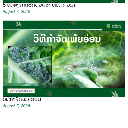
5 ວິທີສັງເກດຜັກປອດສານພິດ ກ່ອນຊື້
August 7, 2026
ວິທີກໍາຈັດເພ້ຍອ່ອນ
August 7, 2026