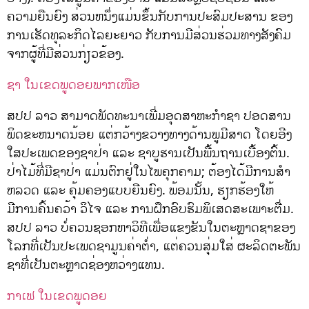
ຄວາມຍືນຍົງ ສ່ວນຫນຶ່ງແມ່ນຂຶ້ນກັບການປະສົມປະສານ ຂອງ
ການເຮັດທຸລະກິດໄລຍະຍາວ ກັບການມີສ່ວນຮ່ວມທາງສັງຄົມ
ຈາກຜູ້ທີ່ມີສ່ວນກ່ຽວຂ້ອງ.
ຊາ ໃນເຂດພູດອຍພາກເໜືອ
ສປປ ລາວ ສາມາດພັດທະນາເພີ່ມອຸດສາຫະກໍາຊາ ປອດສານ
ພິດຂະຫນາດນ້ອຍ ແຕ່ກວ້າງຂວາງທາງດ້ານພູມີສາດ ໂດຍອີງ
ໃສປະເພດຂອງຊາປ່າ ແລະ ຊາບູຮານເປັນພື້ນຖານເບື້ອງຕົ້ນ.
ປ່າໄມ້ທີ່ມີຊາປ່າ ແມ່ນຕົກຢູ່ໃນໄພຄຸກຄາມ; ຕ້ອງໄດ້ມີການສໍາ
ຫລວດ ແລະ ຄຸ້ມຄອງແບບຍືນຍົງ. ພ້ອມນັ້ນ, ຮຽກຮ້ອງໃຫ້
ມີການຄົ້ນຄວ້າ ວິໄຈ ແລະ ການຝຶກອົບຮົມພິເສດສະເພາະຕື່ມ.
ສປປ ລາວ ບໍ່ຄວນຊອກຫາວິທີເພື່ອແຂງຂັນໃນຕະຫຼາດຊາຂອງ
ໂລກທີ່ເປັນປະເພດຊາມູນຄ່າຕໍ່າ, ແຕ່ຄວນສຸ່ມໃສ່ ຜະລິດຕະພັນ
ຊາທີ່ເປັນຕະຫຼາດຊ່ອງຫວ່າງແທນ.
ກາເຟ ໃນເຂດພູດອຍ