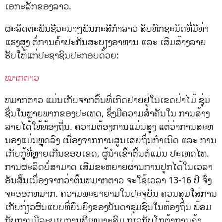
ເອກະລັກຂອງລາວ.
ຜະລິດຕະພັນຊີວະນາໆພັນກະສີກຳລາວ ສິບຫົກຊະນິດທີ່ມີທ່າ
ແຮງສູງ ຕໍ່ການຄ້ຳປະກັນສະບຽງອາຫານ ແລະ ເສີມສ້າງລາຍ
ຮັບໃຫ້ແກ່ປະຊາຊົນປະກອບດ້ວຍ:
ໝາກຕາວ
ຫມາກຕາວ ແມ່ນເກັບຈາກຕົ້ນທີ່ເກີດຢາຍຢູ່ໃນເຂດປ່າໄມ້ ຊຸ່ມ
ຊື່ນໃນຫຼາຍພາກຂອງປະເທດ, ຊຶ່ງມີຄວາມສໍາຄັນໃນ ການສ້າງ
ລາຍໄດ້ໃຫ້ທ້ອງຖິ່ນ. ຄວາມຕ້ອງການແມ່ນສູງ ແຕ່ວ່າການສະຫ
ນອງແມ່ນຫຼຸດລົງ ເນື່ອງຈາກການສູນເສຍຖິ່ນກຳເນີດ ແລະ ການ
ເກັບກູ້ທີ່ຫຼາຍເກີນຂອບເຂດ, ຜູ້ນໍາເຂົ້າຕົ້ນຕໍແມ່ນ ປະເທດໄທ.
ການຜະລິດບໍ່ສາມາດ ເສີມຂະຫຍາຍຜ່ານການປູກໄດ້ໃນເວລາ
ອັນສັ້ນເນື່ອງຈາກວ່າຕົ້ນຫມາກຕາວ ຈະໃຊ້ເວລາ 13-16 ປີ ຈຶ່ງ
ຈະອອກຫມາກ. ຄວາມພະຍາຍາມໃນປະຈຸບັນ ຄວນສຸມໃສ່ການ
ເກັບກ່ຽວຜົນແບບທີ່ຍືນຍົງຂອງບັນດາຊຸມຊົນໃນທ້ອງຖິ່ນ ພ້ອມ
ກັບການມີລະບຽບການທີ່ເຫມາະສົມ ກ່ຽວກັບໂກຕ້າການຄ້າ,