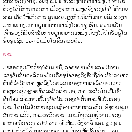
ສຶກສາຂອງ ຈີນ). ສະຖານະ ພາບຂອງຫມາກແຫນ່ງປ່າ ຈໍາເປັນ
ຕ້ອງໄດ້ມີການກວດກາ ເນື່ອງຈາກການຫຼຸດລົງຂອງປ່າໄມ້ທໍາມະ
ຊາດ ເຮັດໃຫ້ເກີດການສູນເສຍແຫຼ່ງກໍາເນີດທີ່ເຫມາະສົມຂອງຫ
ມາກແຫນ່ງ. ການປູກຫມາກແຫນ່ງໃນປ່າຊຸມຊົນ, ຄວາມເປັນ
ເຈົ້າຂອງທີ່ດິນສໍາລັບການປູກຫມາກແຫນ່ງ ຕ້ອງໄດ້ຖືກຮັບຮູ້ໃນ
ຂັ້ນຊຸມຊົນ ແລະ ບໍ່ແມ່ນໃນຂັ້ນຄອບຄົວ.
ຍານ
ມາຮອດຊຸມປີຫວ່າງບໍ່ດົນມານີ້, ລາຄາຍານຕໍ່າ ແລະ ມີການ
ແຂ່ງຂັນກັບຜະລິດຕະພັນເຄື່ອງປ່າຂອງດົງອື່ນຖືວ່າ ເປັນສາເຫດ
ຕົ້ນຕໍສໍາລັບການຫຼຸດລົງໂດຍລວມຂອງການຜະລິດຍານລາວ
ຕະຫຼອດຊ່ວງຫຼາຍທົດສະວັດຜ່ານມາ, ການຜະລິດໄດ້ເພີ່ມຂຶ້ນ
ຄືນໃຫມ່ຜ່ານການຟື້ນຟູຈັດສັນ ຂອງປ່າຕົ້ນຍານທີ່ເປັນຂອງ
ບ້ານ ໂດຍໄດ້ຮັບການຊ່ວຍເຫຼືອຈາກພາກທຸລະກິດ. ອີງຕາມພູມ
ສັນຖານແລ້ວ, ການຜະລິດຍານ ແມ່ນມີຈຸດສຸມຢູ່ສາມແຂວງ
ພາກເຫນືອຂອງ ສປປ ລາວ (ຫົວພັນ, ຜົງສາລີ ແລະ ຫຼວງພະ
ບາງ). ຕ່ອງໂສ້ມູນຄາຂອງຍານ ແມ່ນສະຫຼັບຊັບຊ້ອນ ແລະ