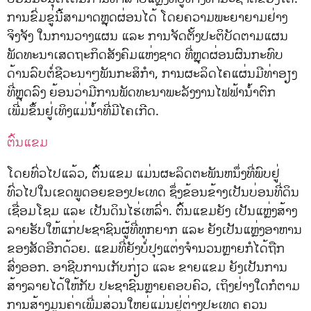
ການຂົ່ມຂູ່ນີ້ສາມາດຫຼຸດຜ່ອນໄດ້ ໂດຍຄວາມພະຍາຍາມຢ່າງ
ຈິງຈັງ ໃນການວາງແຜນ ແລະ ການຈັດຕັ້ງປະຕິບັດຕາມແຜນ
ພັດທະນາເສດຖະກິດສັງຄົມແຫ່ງຊາດ ທີ່ຫຼຸດຜ່ອນຜົນກະທົບ
ດ້ານລົບຕໍ່ຊີວະນາໆພັນກະສິກໍາ, ການຜະລິດໄຄແຜ່ນມີທ່າອຽງ
ທີ່ຫຼຸດລົງ ຍ້ອນວ່າມີການພັດທະນາພະລັງງານໄຟຟ້ານ້ໍາຕົກ
ເພີ່ມຂຶ້ນຢູ່ເທິງແມ່ນໍ້າທີ່ມີໄຄເກີດ.
ຕົ້ນແຂມ
ໂດຍທົ່ວໄປແລ້ວ, ຕົ້ນແຂມ ແມ່ນຜະລິດຕະພັນຫນຶ່ງທີ່ພົບຢູ່
ທົ່ວໄປໃນເຂດພູດອຍຂອງປະເທດ ຊຶ່ງຂ້ອນຂ້າງເປັນບ່ອນທີ່ດິນ
ເຊື່ອມໂຊມ ແລະ ເປັນດິນໄຮ່ເຫລົ່າ. ຕົ້ນແຂມຍັງ ເປັນແຫຼ່ງສ້າງ
ລາຍຮັບໃຫ້ແກ່ປະຊາຊົນຜູ້ທີ່ທຸກຍາກ ແລະ ຍັງເປັນແຫຼ່ງອາຫານ
ຂອງສັດອີກດ້ວຍ. ແຂມທີ່ຍັງບໍ່ປຸງແຕ່ງຈຳນວນຫຼາຍກໍໄດ້ຖືກ
ສົ່ງອອກ. ອາຊີບການເກັບກ່ຽວ ແລະ ຂາຍແຂມ ຍັງເປັນການ
ສ້າງລາຍໄດ້ໃຫ້ກັບ ປະຊາຊົນຫຼາຍຄອບຄົວ, ເຖິງຢ່າງໃດກໍຕາມ
ການສ້າງມູນຄ່າເພີ່ມສ່ວນໃຫຍ່ແມ່ນຢູ່ຕ່າງປະເທດ ຄວນ