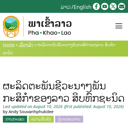
Skip
ລາວ
English
to
content
Home
»
ເລື່ອງເລົ່າ
»
ຜະລິດຕະພັນຊີວະນາໆພັນກະສິກຳຂອງລາວ ສິບຫົກ
ຊະນິດ
ຜະລິດຕະພັນຊີວະນາໆພັນ
ກະສິກຳຂອງລາວ ສິບຫົກຊະນິດ
Last updated on August 10, 2026
(first published: August 10, 2026)
by Andy Souvanhphukdee
ການກະເສດ
ຄວາມຍືນຍົງ
ຜູ້ປະກອບການ