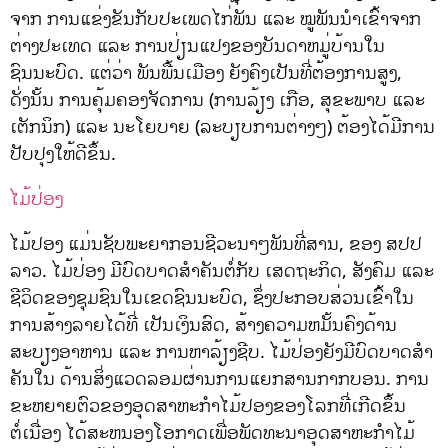
ຈາກ ການແຂ່ງຂັນກັບປະເພດໄກ່ພັນ ແລະ ໝູພັນນໍາເຂົ້າຈາກ
ຕ່າງປະເທດ ແລະ ການປ່ຽນແປງຂອງບັນດາຫມູ່ບ້ານໃນ
ຊົນນະບົດ. ແຕ່ວ່າ ພັນພື້ນເມືອງ ຍັງຄົງເປັນທີ່ຕ້ອງການສູງ,
ດັ່ງນັ້ນ ການຄຸ້ມຄອງຈັດການ (ການລ້ຽງ ເກືອ, ສຸຂະພາບ ແລະ
ເຕັກນິກ) ແລະ ນະໂຍບາຍ (ລະບຽບການຕ່າງໆ) ຕ້ອງໄດ້ມີການ
ປັບປຸງໃຫ້ດີຂຶ້ນ.
ໄມ້ປ່ອງ
ໄມ້ປອງ ແມ່ນຊັບພະຍາກອນຊີວະນາໆພັນທີ່ສານ, ຂອງ ສປປ
ລາວ. ໄມ້ປ່ອງ ມີບົດບາດສໍາຄັນຕໍ່ກັບ ເສດຖະກິດ, ສັງຄົມ ແລະ
ຊີວິດຂອງຊຸມຊົນໃນເຂດຊົນນະບົດ, ຊຶ່ງປະກອບສ່ວນເຂົ້າໃນ
ການສ້າງລາຍໄດ້ທີ່ ເປັນເງິນສົດ, ສ້າງຄວາມຫມັ້ນຄົງດ້ານ
ສະບຽງອາຫານ ແລະ ການຫາລ້ຽງຊີບ. ໄມ້ປ່ອງຍັງມີບົດບາດສໍາ
ຄັນໃນ ດ້ານສິ່ງແວດລອມຜ່ານການແຍກສານກາກບອນ. ການ
ຂະຫຍາຍຕົວຂອງອຸດສາຫະກໍາໄມ້ປອງຂອງໂລກທີ່ເກີດຂຶ້ນ
ຕໍ່ເນື່ອງ ໄດ້ສະຫນອງໂອກາດເພື່ອພັດທະນາອຸດສາຫະກໍາໄມ້