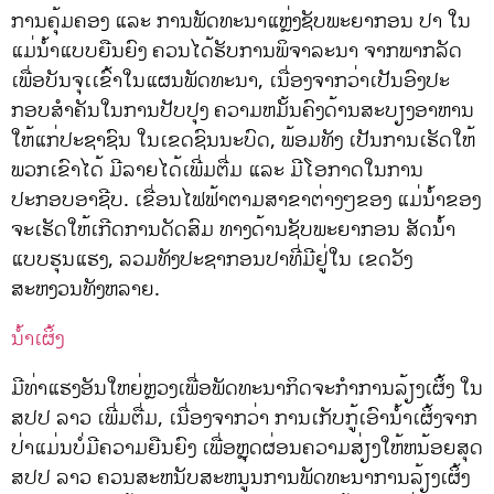
ການຄຸ້ມຄອງ ແລະ ການພັດທະນາແຫຼ່ງຊັບພະຍາກອນ ປາ ໃນ
ແມ່ນ້ໍາແບບຍືນຍົງ ຄວນໄດ້ຮັບການພິຈາລະນາ ຈາກພາກລັດ
ເພື່ອບັນຈຸເເຂົ້າໃນແຜນພັດທະນາ, ເນື່ອງຈາກວ່າເປັນອົງປະ
ກອບສໍາຄັນໃນການປັບປຸງ ຄວາມຫມັ້ນຄົງດ້ານສະບຽງອາຫານ
ໃຫ້ແກ່ປະຊາຊົນ ໃນເຂດຊົນນະບົດ, ພ້ອມທັງ ເປັນການເຮັດໃຫ້
ພວກເຂົາໄດ້ ມີລາຍໄດ້ເພີ່ມຕື່ມ ແລະ ມີໂອກາດໃນການ
ປະກອບອາຊີບ. ເຂື່ອນໄຟຟ້າຕາມສາຂາຕ່າງໆຂອງ ແມ່ນ້ໍາຂອງ
ຈະເຮັດໃຫ້ເກີດການດັດສົມ ທາງດ້ານຊັບພະຍາກອນ ສັດນ້ໍາ
ແບບຮຸນແຮງ, ລວມທັງປະຊາກອນປາທີ່ມີຢູ່ໃນ ເຂດວັງ
ສະຫງວນທັງຫລາຍ.
ນ້ຳເຜິ້ງ
ມີທ່າແຮງອັນໃຫຍ່ຫຼວງເພື່ອພັດທະນາກິດຈະກໍາການລ້ຽງເຜິ້ງ ໃນ
ສປປ ລາວ ເພີ່ມຕື່ມ, ເນື່ອງຈາກວ່າ ການເກັບກູ້ເອົານ້ໍາເຜິ້ງຈາກ
ປ່າແມ່ນບໍ່ມີຄວາມຍືນຍົງ ເພື່ອຫຼຸດຜ່ອນຄວາມສ່ຽງໃຫ້ຫນ້ອຍສຸດ
ສປປ ລາວ ຄວນສະຫນັບສະຫນູນການພັດທະນາການລ້ຽງເຜິ້ງ