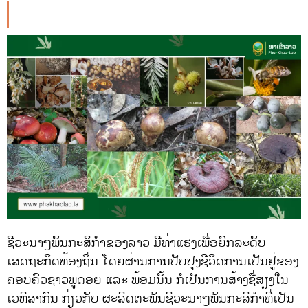
ຊີວະນາໆພັນກະສິກຳຂອງລາວ ມີທ່າແຮງເພື່ອຍົກລະດັບ
ເສດຖະກິດທ້ອງຖິ່ນ ໂດຍຜ່່ານການປັບປຸງຊີວິດການເປັນຢູ່ຂອງ
ຄອບຄົວຊາວພູດອຍ ແລະ ພ້ອມນັ້ນ ກໍເປັນການສ້າງຊື່ສຽງໃນ
ເວທີສາກົນ ກ່ຽວກັບ ຜະລິດຕະພັນຊີວະນາໆພັນກະສິກຳທີ່ເປັນ