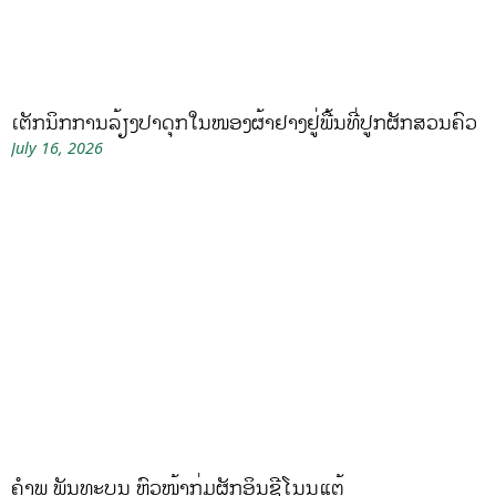
ເຕັກນິກການລ້ຽງປາດຸກໃນໜອງຜ້າຢາງຢູ່ພື້ນທີ່ປູກຜັກສວນຄົວ
July 16, 2026
ຄໍາພູ ພັນທະບູນ ຫົວໜ້າກຸ່ມຜັກອິນຊີໂນນແຕ້