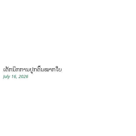
ເຕັກນິກການປູກຕົ້ນໝາກໃບ
July 16, 2026