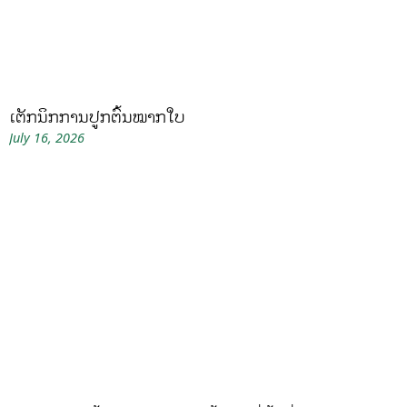
ເຕັກນິກການປູກຕົ້ນໝາກໃບ
July 16, 2026