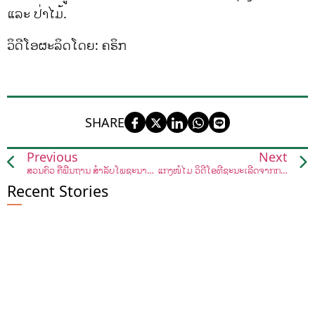
ແລະ ປ່າໄມ້.
ວິດີໂອຜະລິດໂດຍ: ຄຣິກ
SHARE
Previous
Next
ສວນຄົວ ຄືພື້ນຖານ ສໍາລັບໂພຊະນາການທີ່ດີ Home gardens are roots for good nutrition
ແກງໜໍ່ໄມ້ ວິດີໂອທີ່ຊະນະເລີດຈາກການປະກວດວິດີໂອສັ້ນ
Recent Stories