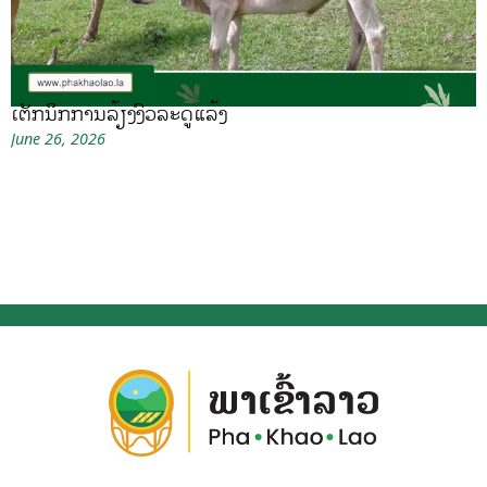
ເຕັກນິກການລ້ຽງງົວລະດູແລ້ງ
June 26, 2026