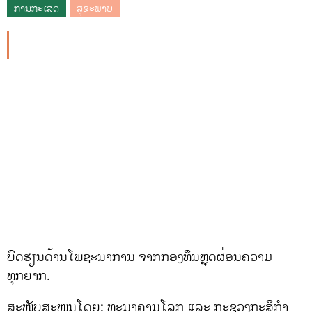
ການກະເສດ
ສຸຂະພາບ
ບົດຮຽນດ້ານໂພຊະນາການ ຈາກກອງທຶນຫຼຸດຜ່ອນຄວາມ
ທຸກຍາກ.
ສະໜັບສະໜູນໂດຍ: ທະນາຄານໂລກ ແລະ ກະຊວງກະສິກຳ