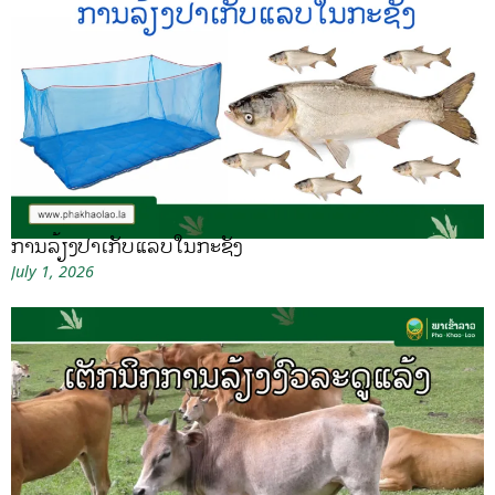
ການລ້ຽງປາເກັບແລບໃນກະຊັງ
July 1, 2026