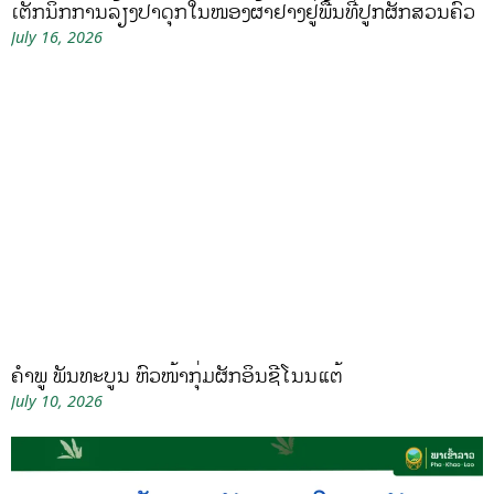
ເຕັກນິກການລ້ຽງປາດຸກໃນໜອງຜ້າຢາງຢູ່ພື້ນທີ່ປູກຜັກສວນຄົວ
July 16, 2026
ຄໍາພູ ພັນທະບູນ ຫົວໜ້າກຸ່ມຜັກອິນຊີໂນນແຕ້
July 10, 2026