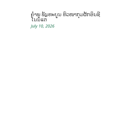
ຄໍາພູ ພັນທະບູນ ຫົວໜ້າກຸ່ມຜັກອິນຊີ
ໂນນແຕ້
July 10, 2026