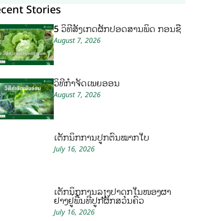
cent Stories
5 ວິທີສັງເກດຜັກປອດສານພິດ ກ່ອນຊື້
August 7, 2026
ວິທີກໍາຈັດເພ້ຍອ່ອນ
August 7, 2026
ເຕັກນິກການປູກຕົ້ນໝາກໃບ
July 16, 2026
ເຕັກນິກການລ້ຽງປາດຸກໃນໜອງຜ້າ
ຢາງຢູ່ພື້ນທີ່ປູກຜັກສວນຄົວ
July 16, 2026