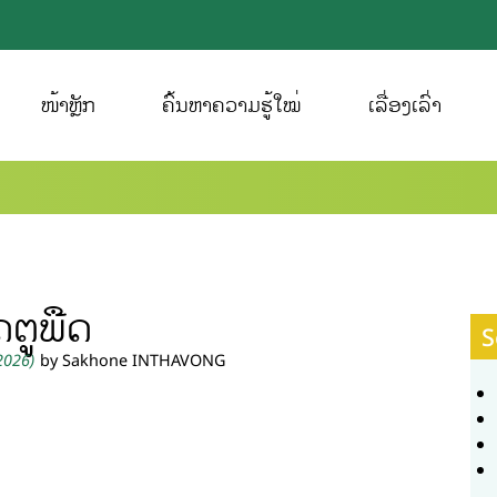
ໜ້າຫຼັກ
ຄົ້ນຫາຄວາມຮູ້ໃໝ່
ເລື່ອງເລົ່າ
ດຕູພືດ
S
 2026)
by Sakhone INTHAVONG