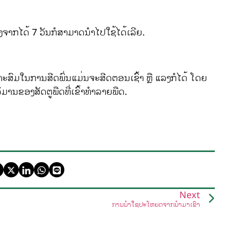
ຫຼັງຈາກໄດ້ 7 ວັນກໍສາມາດນຳໄປໃຊ້ໄດ້ເລີຍ.
ໝາະສົມໃນການສີດພົ່ນແມ່ນຈະສີດຕອນເຊົ້າ ຫຼື ແລງກໍໄດ້ ໂດຍ
ະລິມານຂອງສັດຕູພືດທີ່ເຂົ້າທຳລາຍພືດ.
Next
ການນຳໃຊ້ປະໂຫຍດຈາກນ້ຳມ່າເຂົ້າ