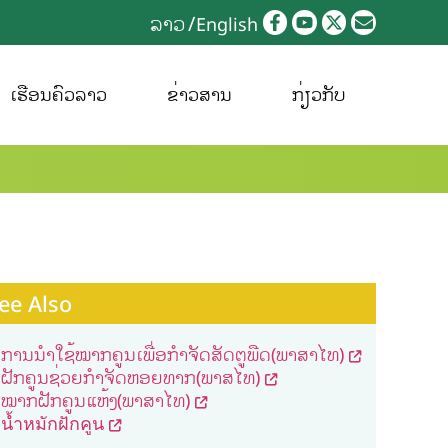
ລາວ
English
ເຮືອນຄົວລາວ
ຂ່າວສານ
ກ່ຽວກັບ
ee Also
ການນຳໃຊ້ໝາກຄູນເພື່ອກຳຈັດສັດຕູພືດ(ພາສາໄທ)
ຝັກຄູນຊ່ວຍກຳຈັດຫອຍທາກ(ພາສໄທ)
ໝາກຝັກຄູນແຫ້ງ(ພາສາໄທ)
น้ำหมักฝักคูน