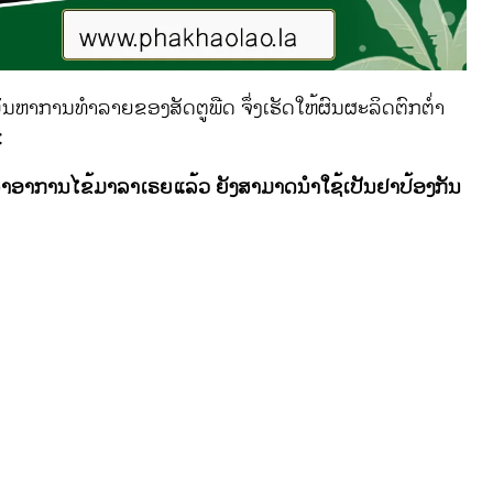
ນຫາການທຳລາຍຂອງສັດຕູພືດ ຈຶ່ງເຮັດໃຫ້ຜົນຜະລິດຕົກຕ່ຳ
:
າອາການໄຂ້ມາລາເຣຍແລ້ວ ຍັງສາມາດນຳໃຊ້ເປັນຢາປ້ອງກັນ