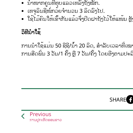
ນຳໜາກຄູນທີ່ທຸບແລ້ວເທລົງຖັງໝັກ.
ເທຈຸລິນຊີໜໍ່ກວ້ຍຈຳນວນ 3 ລິດລົງໄປ.
ໃຊ້ໄມ້ຄົນໃຫ້ເຂົ້າກັນແລ້ວຈຶ່ງປິດຝາຖັງໄວ້ໃຫ້ແໜ້ນ 
ວິທີນຳໃຊ້
ການນຳໃຊ້ແມ່ນ 50 ຊີຊີ/ນ້ຳ 20 ລິດ, ສຳລັບເວລາທີ່ເ
ການສີດພົ່ນ 3 ວັນ/1 ຄັ້ງ ຫຼື 7 ວັນ/ຄັ້ງ ໂດຍອີງຕາມປ
SHARE
Previous
ການປູກເຫັດຂອນຂາວ