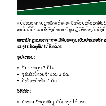
ແນ່ນອນວ່າການປູກພືດແຕ່ລະຊະນິດລ້ວນແລ້ວແຕ່ພົບບັ
ສະນັ້ນມື້ນີ້ພວກເຮົາຈຶ່ງນຳສະເໜີສູດ ຫຼື ວິທີປ້ອງກັນດັ່ງນີ້
ໝາກຝັກຄູນນອກຈາກຈະມີສັບພະຄຸນເປັນຢາຊ່ວຍຮັກສ
ແມງໄມ້ສັດຕູພືດໄດ້ອີກດ້ວຍ
ອຸປະກອນ:
ຝັກໝາກຄູນ 3 ກິໂລ.
ຈຸລິນຊີໜໍ່ກ້ວຍຈຳນວນ 3 ລິດ.
ຖັງບັນຈຸນ້ຳໝັກ 1 ອັນ
ວິທີເຮັດ:
ນຳໝາກຝັກຄູນທີ່ກຽມໄວ້ມາທຸບໃຫ້ແຕກ.