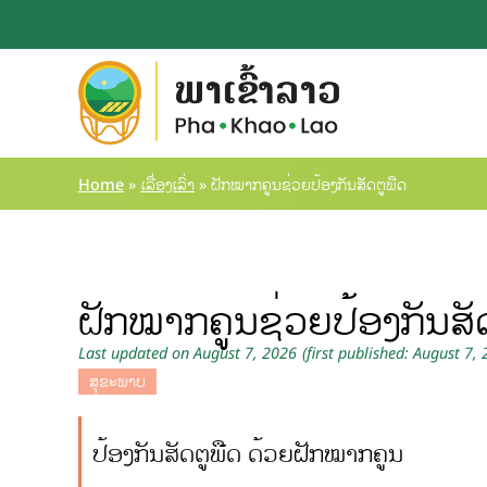
Home
»
ເລື່ອງເລົ່າ
»
ຝັກໝາກຄູນຊ່ວຍປ້ອງກັນສັດຕູພືດ
ຝັກໝາກຄູນຊ່ວຍປ້ອງກັນສັ
Last updated on August 7, 2026
(first published: August 7,
ສຸຂະພາບ
ປ້ອງກັນສັດຕູພືດ ດ້ວຍຝັກໝາກຄູນ