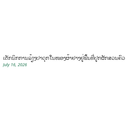
ເຕັກນິກການລ້ຽງປາດຸກໃນໜອງຜ້າຢາງຢູ່ພື້ນທີ່ປູກຜັກສວນຄົວ
July 16, 2026