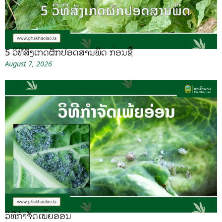
5 ວິທີສັງເກດຜັກປອດສານພິດ ກ່ອນຊື້
August 7, 2026
ວິທີກໍາຈັດເພ້ຍອ່ອນ