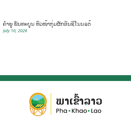
ຄໍາພູ ພັນທະບູນ ຫົວໜ້າກຸ່ມຜັກອິນຊີໂນນແຕ້
July 10, 2026