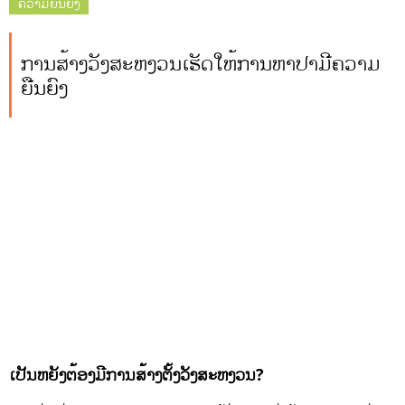
ຄວາມຍືນຍົງ
ການສ້າງວັງສະຫງວນເຮັດໃຫ້ການຫາປາມີຄວາມ
ຍືນຍົງ
ເປັນຫຍັງຕ້ອງມີການສ້າງຕັ້ງວັງສະຫງວນ?