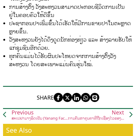
ການສ້າງຕັ້ງ ວັງສະຫງວນສາມາດປະກອບຊີວິດການເປັນ
ຢູ່ໃນຄອບຄົວໃຫ້ດີຂຶ້ນ
ປະຊາກອນປາເພີ່ມຂຶ້ນໄດ້ເຮັດໃຫ້ມີການຂາຍປາໃນຕະຫຼາດ
ຫຼາຍຂຶ້ນ.
ວັງສະຫງວນຍັງໄດ້ດຶງດູດນັກທ່ອງທ່ຽວ ແລະ ສ້າງລາຍຮັບໃຫ້
ແກ່ຊຸມຊົນອີກດ້ວຍ.
ທຸກຄົນແມ່ນໄດ້ຮັບຜົນປະໂຫຍດຈາກການສ້າງຕັ້ງວັງ
ສະຫງວນ ໂດຍສະເພາະແມ່ນຄົນຮຸ່ນໃໝ່.
SHARE
Previous
Next
ສະເປຢານາງລິດເຢັນ (Yanang Facial Spray)
ການຄົ້ນຫາຄຸນຄ່າທີ່ຖືກເຊື່ອງໄວ້ຂອງໜໍ່ຫຼອຍ
See Also