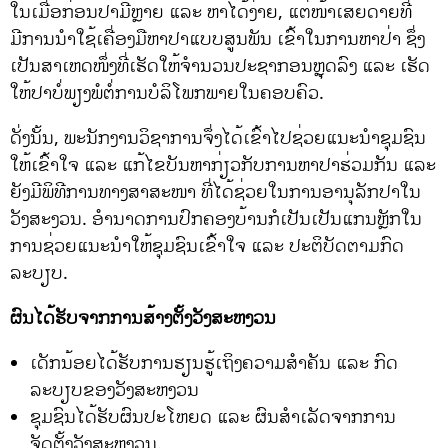
ໃນເມື່ອກ່ອນປາມີຫຼາຍ ແລະ ຫາໄດ້ງ່າຍ, ແຕ່ໜ້າເສຍດາຍທີ່
ມີການນຳໃຊ້ເຄື່ອງມືຫາປາແບບສູນພັນ ເຂົ້າໃນການຫາປ່າ ຊຶ່ງ
ເປັນສາເຫດໜຶ່ງທີ່ເຮັດໃຫ້ຈຳນວນປະຊາກອນຫຼຸດລົງ ແລະ ເຮັດ
ໃຫ້ປາບໍ່ພຽງພໍຕໍ່ການບໍລິໂພກພາຍໃນຄອບຄົວ.
ດັ່ງນັ້ນ, ພະນັກງານວິຊາການຈຶ່ງໄດ້ເຂົ້າໄປຊ່ວຍແນະນຳຊຸມຊົນ
ໃຫ້ເຂົ້າໃຈ ແລະ ແກ້ໄຂບັນຫາກ່ຽວກັບການຫາປາຮ່ວມກັນ ແລະ
ຍັງມີພິທີການທາງສາສະໜາ ທີ່ໄດ້ຊ່ວຍໃນການອານຸລັກປາໃນ
ວັງສະງວນ. ອຳນາດການປົກຄອງບ້ານກໍເປັນເປັນແກນຫຼັກໃນ
ການຊ່ວຍແນະນຳໃຫ້ຊຸມຊົນເຂົ້າໃຈ ແລະ ປະຕິບັດຕາມກົດ
ລະບຽບ.
ຜົນໄດ້ຮັບຈາກການສ້າງຕັ້ງວັງສະຫງວນ
ເດັກນ້ອຍໄດ້ຮັບການຮຽນຮູ້ເຖິງຄວາມສຳຄັນ ແລະ ກົດ
ລະບຽບຂອງວັງສະຫງວນ
ຊຸມຊົນໄດ້ຮັບຜົນປະໂຫຍດ ແລະ ຜົນສຳເລັດຈາກການ
ຈັດຕັ້ງວັງສະຫງວນ.