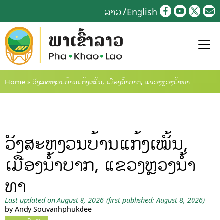
Skip
ລາວ
English
to
content
Home
»
ວັງສະຫງວນບ້ານແກ້ງເໝັ້ນ, ເມືອງນ້ຳບາກ, ແຂວງຫຼວງນ້ຳທາ
ວັງສະຫງວນບ້ານແກ້ງເໝັ້ນ,
ເມືອງນ້ຳບາກ, ແຂວງຫຼວງນ້ຳ
ທາ
Last updated on August 8, 2026
(first published: August 8, 2026)
by Andy Souvanhphukdee