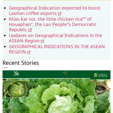
Geographical Indication expected to boost
Laotian coffee exports
Khao kai noi, the little chicken rice"” of
Houaphan”, the Lao People'’s Democratic
Republic
Updates on Geographical Indications in the
ASEAN Region
GEOGRAPHICAL INDICATIONS IN THE ASEAN
REGION
Recent Stories