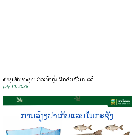
ຄໍາພູ ພັນທະບູນ ຫົວໜ້າກຸ່ມຜັກອິນຊີໂນນແຕ້
July 10, 2026