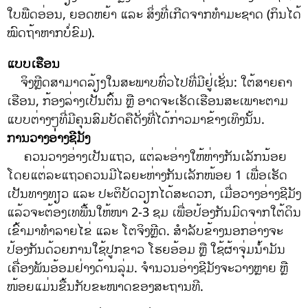
ໃບພືດອ່ອນ, ຍອດຫຍ້າ ແລະ ສິ່ງທີ່ເກີດຈາກທໍາມະຊາດ (ກິນໄດ້
ໝົດຖ້າຫາກບໍ່ຂົມ).
ແບບເຮືອນ
ຈິງຫຼີດສາມາດລ້ຽງໃນສະພາບທົ່ວໄປທີ່ມີຢູ່ເຊັ່ນ: ໃຕ້ສາຍຄາ
ເຮືອນ, ກ້ອງລ່າງເປັນຕົ້ນ ຫຼື ອາດຈະເຮັດເຮືອນສະເພາະຕາມ
ແບບຕ່າງໆທີ່ມີຄຸນສົມບັດຄືດັ່ງທີ່ໄດ້ກ່າວມາຂ້າງເທິງນັ້ນ.
ການວາງອ່າງຊີມັງ
ຄວນວາງອ່າງເປັນແຖວ, ແຕ່ລະອ່າງໃຫ້ຫ່າງກັນເລັກນ້ອຍ
ໂດຍແຕ່ລະແຖວຄວນມີໄລຍະຫ່າງກັນເລັກໜ້ອຍ 1 ເພື່ອເຮັດ
ເປັນທາງທຽວ ແລະ ປະຕິບັດວຽກໄດ້ສະດວກ, ເມື່ອວາງອ່າງຊີມັງ
ແລ້ວຈະຕ້ອງເທພື້ນໃຫ້ໜາ 2-3 ຊມ ເພື່ອປ້ອງກັນມົດຈາກໃຕ້ດິນ
ເຂົ້າມາທໍາລາຍໄຂ່ ແລະ ໂຕຈິງຫຼີດ. ສໍາລັບຂ້າງນອກອ່າງຈະ
ປ້ອງກັນດ້ວຍການໃຊ້ປູກຂາວ ໂຮຍອ້ອມ ຫຼື ໃຊ້ຜ້າຈຸ່ມນ້ໍາມັນ
ເຄື່ອງພັນອ້ອມຢ່າງດ້ານລຸ່ມ. ຈໍານວນອ່າງຊີມັງຈະວາງຫຼາຍ ຫຼື
ໜ້ອຍແມ່ນຂື້ນກັບຂະໜາດຂອງສະຖານທີ.