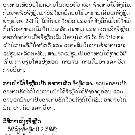
ອາຫານເພື່ອບໍລິໂພກພາຍໃນຄອບຄົວ ແລະ ຈໍາໜ່າຍໃຫ້ສັງຄົມ.
ກ່ອນຈະຈັບຈິງຫຼີດມາບໍລິໂພກບໍ່ຄວນໃຫ້ອາຫານເສີມແກ່ຈິງຫຼີດ
ຢ່າງໜ່ອຍ 2-3 ມື້, ໃຫ້ກິນແຕ່ໃບພືດ ແລະ ນໍ້າທັງນີ້ກໍ່ເພື່ອບໍ່ໃຫ້ມີ
ກິ່ນຂິວອາຫານເສີມໃນເວລາຮັບປະທານ ແລະ ຄວນເອົາຈິງຫຼິດ
ອອກຈໍາໜ່າຍເມື່ອຈິງຫຼີດເລີ່ມມີອາຍຸໄດ້ 45 ວັນຂຶ້ນໄປເພາະ
ເປັນໄລຍະທີ່ມີນໍ້າໜັກດີ ແລະ ເໝາະສົມໃນການຈໍາໜ່າຍແບບ
ແປຮູບຜະລິດຕະພັນ, ສາມາດແປຮູບເປັນອາຫານໄດ້ຫຼາຍວິທີ
ເຊັ່ນ: ການຈຸ່ມໃສ່ແປ້ງທອດ, ການຈືນ, ການຕົ້ມຍໍາ ແລະ ວິທີ
ການອື່ນໆ.
ການນໍາໃຊ້ຈິງຫຼີດເປັນອາຫານສັດ
ຈິງຫຼີດສາມາດປະກອບເປັນ
ອາຫານສັດໄດ້ໂດຍການນໍາໃຊ້ຈິງຫຼີດໄດ້ທັງອາຍຸອ່ອນ ແລະ
ອາຍຸແກ່ນໍາມາເປັນອາຫານສັດໂດຍກົງກໍ່ໄດ້ເຊັ່ນ: ອາຫານໄກ່,
ນົກ, ປາ, ກົບ ແລະ ອື່ນໆ.
ວິທີການລ້ຽງຈິງຫຼີດ
ວິທີລ້ຽງຈິງຫຼີດມີ 2 ວິທີຄື: