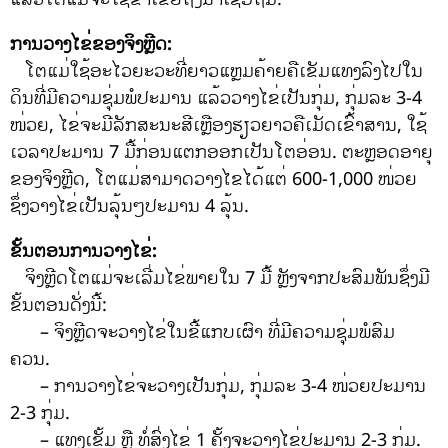
ການວາງໄຂ່ຂອງຈິງຫຼີດ:
ໂຕແມ່ໃຊ້ອະໄວຍະວະທີ່ຍາວແຫຼມຄ້າຍຄືເຂັມແທງລົງໄປໃນ
ດິນທີ່ມີຄວາມຊຸ່ມພໍປະມານ ແລ້ວວາງໄຂ່ເປັນກຸ່ມ, ກຸ່ມລະ 3-4
ໜ່ວຍ, ໄຂ່ຈະມີລັກສະນະສີເຫຼືອງຮຽວຍາວຄືເມັດເຂົ້າສານ, ໃຊ້
ເວລາປະມານ 7 ມື້ກ່ອນແຕກອອກເປັນໂຕອ່ອນ. ຕະຫຼອດອາຍຸ
ຂອງຈິງຫຼີດ, ໂຕແມ່ສາມາດວາງໄຂໄດ້ແຕ່ 600-1,000 ໜ່ວຍ
ຊຶ່ງວາງໄຂ່ເປັນລຸ້ນໆປະມານ 4 ລຸ້ນ.
ຂັ້ນຕອນການວາງໄຂ່:
ຈິງຫຼີດໂຕແມ່ຈະເລີ່ມໄຂ່ພາຍໃນ 7 ມື້ ຫຼັງຈາກປະສົມພັນຊຶ່ງມີ
ຂັ້ນຕອນດັ່ງນີ້:
– ຈິງຫຼີດຈະວາງໄຂ່ໃນຂີ້ແກບເຜົາ ທີ່ມີຄວາມຊຸ່ມພໍສົມ
ຄວນ.
– ການວາງໄຂ່ຈະວາງເປັນກຸ່ມ, ກຸ່ມລະ 3-4 ໜ່ວຍປະມານ
2-3 ກຸ່ມ.
– ແທງເຂັ້ມ ຫຼື ທໍ່ສົ່ງໄຂ່ 1 ຄັ້ງຈະວາງໄຂ່ປະມານ 2-3 ກຸ່ມ.