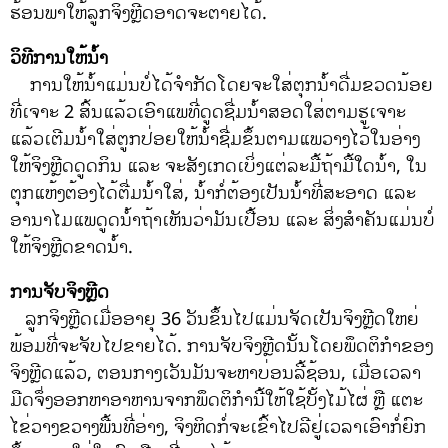
ຮ້ອນພາໃຫ້ລູກຈິງຫຼີດອາດຈະຕາຍໄດ້.
ວິທີການໃຫ້ນ້ໍາ
ການໃຫ້ນ້ໍາແມ່ນບໍ່ໄດ້ຈໍາກັດໂດຍຈະໃສ່ຕຸກນໍ້າດື່ມຂວດນ້ອຍ
ທີ່ເຈາະ 2 ສົ້ນແລ້ວເອົາແພທີ່ດູດຊື່ມນໍ້າສອດໃສ່ຕາມຮູເຈາະ
ແລ້ວເຕີມນໍ້າໃສ່ຕູກປ່ອຍໃຫ້ນໍ້າຊື່ມຂຶ້ນຕາມແພວາງໄວ້ໃນອ່າງ
ໃຫ້ຈິງຫຼີດດູດກິນ ແລະ ຈະສັງເກດເບິ່ງແຕ່ລະມື້ຖ້າມື້ໃດນໍ້າ, ໃນ
ຕຸກແຫ້ງຕ້ອງໄດ້ຕື່ມນໍ້າໃສ່, ນ້ໍາກໍ່ຕ້ອງເປັນນໍ້າທີ່ສະອາດ ແລະ
ອານາໄມແພດູດນໍ້າຖ້າເຫັນວ່າມັນເປື້ອນ ແລະ ສິ່ງສໍາຄັນແມ່ນບໍ່
ໃຫ້ຈິງຫຼີດຂາດນໍ້າ.
ການຈັບຈິງຫຼີດ
ລູກຈິງຫຼີດເມື່ອອາຍຸ 36 ວັນຂຶ້ນໄປແມ່ນຈັດເປັນຈິງຫຼີດໃຫຍ່
ພ້ອມທີ່ຈະຈັບໄປຂາຍໄດ້. ການຈັບຈິງຫຼີດນັ້ນໂດຍພຶດຕິກໍາຂອງ
ຈິງຫຼີດແລ້ວ, ຕອນກາງເວັນມັນຈະຫາບ່ອນລີ້ຊ້ອນ, ເມື່ອເວລາ
ມືດຈຶ່ງອອກຫາອາຫານຈາກພຶດຕິກໍານີ້ໃຫ້ໃຊ້ບັ້ງໄມ້ໄຜ່ ຫຼື ແຕະ
ໄຂ່ວາງຂວາງພື້ນທີ່ອ່າງ, ຈິງຫິດກໍ່ຈະເຂົ້າໄປລີຢູ່ເວລາເອົາກໍ່ຍົກ