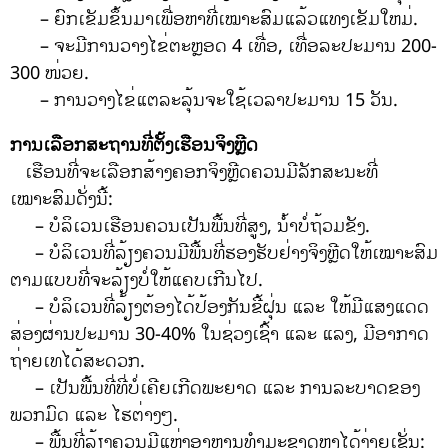
– ຍົກເຂັມຂຶ້ນມາເພື່ອຫາທີ່ເໝາະສົມແລ້ວແທງເຂັມໃຫມ່.
– ຈະມີການວາງໄຂ່ຕະຫຼອດ 4 ເທື່ອ, ເທື່ອລະປະມານ 200-
300 ໜ່ວຍ.
– ການວາງໄຂ່ແຕລະລຸ້ນຈະໃຊ້ເວລາປະມານ 15 ວັນ.
ການເລືອກສະຖານທີ່ຕັ້ງເຮືອນຈິງຫຼີດ
ເຮືອນທີ່ຈະເລືອກສ້າງຄອກຈິງຫຼີດຄວນມີລັກສະນະທີ່
ເໝາະສົມດັ່ງນີ້:
– ບໍລິເວນເຮືອນຄວນເປັນພື້ນທີ່ສູງ, ນໍ້າບໍ່ຖ້ວມຂັງ.
– ບໍລິເວນທີ່ລ້ຽງຄວນມີພື້ນທີ່ຮອງຮັບຢ່າງຈິງຫຼີດໃຫ້ເໝາະສົມ
ຕາມແບບທີ່ຈະລ້ຽງບໍ່ໃຫ້ແຄບເກີນໄປ.
– ບໍລິເວນທີ່ລ້ຽງຕ້ອງໄດ້ປ້ອງກັນຂີ້ຝຸ່ນ ແລະ ໃຫ້ມີແສງແດດ
ສ່ອງຜ່ານປະມານ 30-40% ໃນຊ່ວງເຊົ້າ ແລະ ແລງ, ມີອາກາດ
ຖ່າຍເທໄດ້ສະດວກ.
– ເປັນພື້ນທີ່ທີ່ບໍ່ເຄີຍເກີດພະຍາດ ແລະ ການລະບາດຂອງ
ພວກມົດ ແລະ ໄຮຕ່າງໆ.
– ພື້ນທີ່ລ້ຽງຄວນມີແຫຼ່ງອາຫານທໍາມະຊາດຫາໄດ້ງ່າຍເຊັ່ນ: