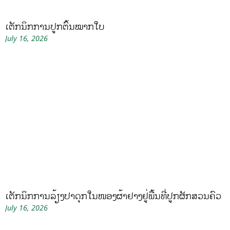
ເຕັກນິກການປູກຕົ້ນໝາກໃບ
July 16, 2026
ເຕັກນິກການລ້ຽງປາດຸກໃນໜອງຜ້າຢາງຢູ່ພື້ນທີ່ປູກຜັກສວນຄົວ
July 16, 2026