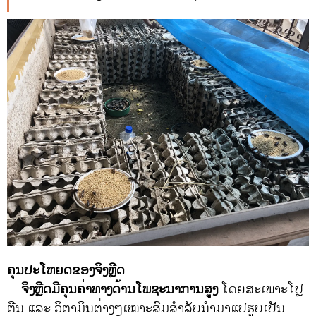
ຄຸນປະໂຫຍດຂອງຈິງຫຼີດ
ຈິງຫຼີດມີຄຸນຄ່າທາງດ້ານໂພຊະນາການສູງ
ໂດຍສະເພາະໂປຼ
ຕີນ ແລະ ວິຕາມິນຕ່າງໆເໝາະສົມສໍາລັບນໍາມາແປຮູບເປັນ