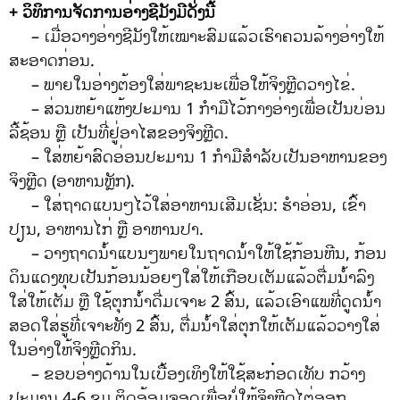
+ ວິທິການຈັດການອ່າງຊີມັງມີດັ່ງນີ້
– ເມື່ອວາງອ່າງຊີມັງໃຫ້ເໝາະສົມແລ້ວເຮົາຄວນລ້າງອ່າງໃຫ້
ສະອາດກ່ອນ.
– ພາຍໃນອ່າງຕ້ອງໃສ່ພາຊະນະເພື່ອໃຫ້ຈິງຫຼີດວາງໄຂ່.
– ສ່ວນຫຍ້າແຫ້ງປະມານ 1 ກໍາມືໄວ້ກາງອ່າງເພື່ອເປັນບ່ອນ
ລີ້ຊ້ອນ ຫຼື ເປັນທີ່ຢູ່ອາໄສຂອງຈິງຫຼີດ.
– ໃສ່ຫຍ້າສົດອ່ອນປະມານ 1 ກໍາມືສໍາລັບເປັນອາຫານຂອງ
ຈິງຫຼີດ (ອາຫານຫຼັກ).
– ໃສ່ຖາດແບນໆໄວ້ໃສ່ອາຫານເສີມເຊັ່ນ: ຮໍາອ່ອນ, ເຂົ້າ
ປຽນ, ອາຫານໄກ່ ຫຼື ອາຫານປາ.
– ວາງຖາດນໍ້າແບນໆພາຍໃນຖາດນໍ້າໃຫ້ໃຊ້ກ້ອນຫີນ, ກ້ອນ
ດິນແດງທຸບເປັນກ້ອນນ້ອຍໆໃສ່ໃຫ້ເກືອບເຕັມແລ້ວຕື່ມນ້ໍາລົງ
ໃສ່ໃຫ້ເຕັມ ຫຼື ໃຊ້ຕຸກນໍ້າດື່ມເຈາະ 2 ສົ້ນ, ແລ້ວເອົາແພທີ່ດູດນໍ້າ
ສອດໃສ່ຮູທີ່ເຈາະທັງ 2 ສົ້ນ, ຕື່ມນໍ້າໃສ່ຕຸກໃຫ້ເຕັມແລ້ວວາງໃສ່
ໃນອ່າງໃຫ້ຈິງຫຼີດກິນ.
– ຂອບອ່າງດ້ານໃນເບື້ອງເທິງໃຫ້ໃຊ້ສະກ໋ອດເທັບ ກວ້າງ
ປະມານ 4-6 ຊມ ຕິດອ້ອມຈອດເພື່ອບໍ່ໃຫ້ຈິງຫຼີດໄຕ່ອອກ.