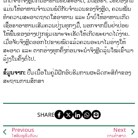
ເກີດຈາກຈິງຫຼີດກິນອາຫານທີ່ບໍ່ສະອາດ, ມີເຊື້ອຣາ. ວິທີປ້ອງກັນ
ແມ່ນໃຫ້ອາຫານຈໍານວນພໍດີກັບຈໍານວນຂອງຈິງຫຼີດ, ຄວນໝັ່ນ
ທໍາຄວາມສະອາດຖາດໃສ່ອາຫານ ແລະ ນ້ໍາບໍ່ໃຫ້ອາຫານເກີດ
ເຊື້ອຣາອາຫານເສີມຄວນປ່ຽນທຸກໆມື້, ນອກຈາກນັ້ນຢ່າປ່ອຍ
ໃຫ້ພື້ນຂອງອ່າງປຽກຊຸ່ມເພາະຈະເຮັດໃຫ້ເກີດພະຍາດໄດ້ງ່າຍ.
ເມື່ອຈັບຈິງຫຼີດອອກໄປຂາຍໝົດແລ້ວຄວນອະນາໄມອ່າງໃຫ້
ສະອາດ ແລະ ຕາກອ່າງທຸກຄັ້ງກ່ອນຈະນໍາຈິງຫຼີດລຸ້ນໃໝ່ເຂົ້າມາ
ລ້ຽງໃນຄັ້ງຕໍ່ໄປ.
ຂໍ້ມູນຈາກ:
ປື້ມເນື້ອໃນຄູ່ມືຝືກອົບຮົມການຜະລິດກະສິກໍາຂອງ
ສະຖານການສຶກສາ
SHARE
Previous
Next
ໄສ້ອົ່ວໝູຮົມຄັວນ
ການຕໍ່າສາດ