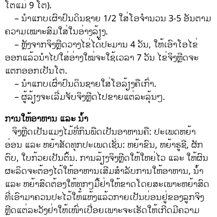
ໂຕແມ່ 9 ໂຕ).
– ນໍາແກບເຜົາປົນດິນຊາຍ 1/2 ໃສ່ໂອຈໍານວນ 3-5 ອັນຕາມ
ຄວາມເໝາະສົມໃສ່ໃນອ່າງລ້ຽງ.
– ຫຼັງຈາກຈິງຫຼີດວາງໄຂ່ໄດ້ປະມານ 4 ວັນ, ໃຫ້ເອົາໂອໄຂ່
ອອກແລ້ວນໍາໄປໃສ່ອ່າງໃໝ່ຈະໃຊ້ເວລາ 7 ວັນ ໄຂ່ຈິງຫຼີດຈະ
ແຕກອອກເປັນໂຕ.
– ນໍາແກບເຜົ່າປົນດິນຊາຍໃສ່ໂອລ້ຽງຄືເກົ່າ.
– ຜູ້ລ້ຽງຈະເລີ່ມຈັບຈິງຫຼີດໄປຂາຍແຕ່ລະລຸ້ນໆ.
ການໃຫ້ອາຫານ ແລະ ນໍ້າ
ຈິງຫຼີດເປັນແມງໄມ້ທີ່ກິນພືດເປັນອາຫານຄື: ປະເພດຫຍ້າ
ອ່ອນ ແລະ ຫຍ້າສັດທຸກປະເພດເຊັ່ນ: ຫຍ້າຂົນ, ຫຍ້າຣູຊີ, ຜັກ
ຕົບ, ໃບກ້ວຍເປັນຕົ້ນ. ການລ້ຽງຈິງຫຼີດໃຫ້ໃຫຍ່ໄວ ແລະ ໃຫ້ຜົນ
ຜະລິດຈະຕ້ອງໄດ້ໃຫ້ອາຫານເສີມສໍາລັບການໃຫ້ອາຫານ, ນໍ້າ
ແລະ ຫຍ້າສົດຕ້ອງໃຫ້ທຸກໆມື້ຢ່າໃຫ້ຂາດໂດຍສະເພາະຫຍ້າສົດ
ທີ່ເອົາມາຄວນປະໄວ້ໃຫ້ແຫ້ງແລ້ວກາຍເປັນບ່ອນຢູ່ຂອງລູກຈິງ
ຫຼີດແຕ່ລະວັງຢ່າໃຫ້ເໜົ່າເປື່ອຍເພາະຈະເຮັດໃຫ້ເກີດມີຄວາມ