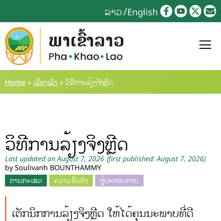
ລາວ
English
Home
»
ເລື່ອງເລົ່າ
»
ວິທີການລ້ຽງຈິງຫຼີດ
ວິທີການລ້ຽງຈິງຫຼີດ
Last updated on August 7, 2026
(first published: August 7, 2026)
by Soulivanh BOUNTHAMMY
ການກະເສດ
ຄວາມຍືນຍົງ
ຜູ້ປະກອບການ
ເຕັກນິກການລ້ຽງຈິງຫຼີດ ໃຫ້ໄດ້ຄຸນນະພາບທີ່ດີ