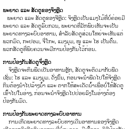
ພະຍາດ ແລະ ສັດຕູຂອງຈິງຫຼີດ
ພະຍາດ ແລະ ສັດຕູຂອງຈີຫຼີດ: ຈິງຫຼີດເປັນແມງໄມ້ທີ່ບໍ່ຄ່ອຍມີ
ພະຍາດ ແລະ ສັດຕູລົບກວນ, ພະຍາດທີ່ມັກພົບເຫັນຈະເປັນ
ພະຍາດທາງລະບົບອາຫານ, ສໍາລັບສັດຕູສ່ວນໃຫຍ່ຈະເຫັນແຕ່
ພວກມົດ, ກະປອມ, ຈີ່ໂກະ, ແມງມຸມ, ໜູ ແລະ ໄຮ ເປັນຕົ້ນ.
ພວກສັດຕູທີ່ພົບຄວນຈະມີການປ້ອງກັນໄວ້ກ່ອນ.
ການປ້ອງກັນສັດຕູຈິ່ງຫຼີດ
ຈິງຫຼີດຈະກິນພືດເປັນອາຫານຫຼັກ, ສັດຕູຈະຕິດມາກັບພືດ
ເຊັ່ນ: ໄຮ ແລະ ແມງມູມ. ດັ່ງນັ້ນ, ກ່ອນຈະນໍາພືດໄປໃຫ້ຈິງຫຼີດ
ກິນຕ້ອງນໍາໄປລ້າງນໍ້າ ແລະ ຕາກໃຫ້ສະເດັດນ້ໍາເພື່ອບໍ່ໃຫ້ສັດຕູ
ເຂົ້າໄປໃນອ່າງ, ກ່ອນຈະນໍາຈິງຫຼີດໄປປ່ອຍລົງໃນອ່າງຕ້ອງ
ປ້ອງກັນມົດ.
ການປ້ອງກັນພະຍາດທາງລະບົບອາຫານ
ການເກີດພະຍາດທາງລະບົບທາງເດີນອາຫານຂອງຈິງຫຼີດ