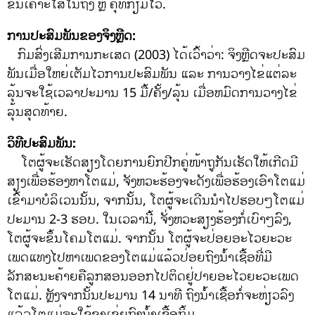
ຂຶ້ນເຄາະໃສ່ໃນຖົງ ຫຼື ຄຸທີ່ກຽມໄວ້.
ການປະສົມພັນຂອງຈິງຫຼີດ:
ກົມສົ່ງເສີມການກະເສດ (2003) ໄດ້ເວົ້າວ່າ: ຈິງຫຼີດຈະປະສົມ
ພັນເມື່ອໃຫຍ່ເຕັມໄວການປະສົມພັນ ແລະ ການວາງໄຂ່ແຕ່ລະ
ລຸ້ນຈະໃຊ້ເວລາປະມານ 15 ມື້/ຄັ້ງ/ລຸ້ນ ເມື່ອຫມົດການວາງໄຂ່
ລຸ້ນສຸດທ້າຍ.
ວິທີປະສົມພັນ:
ໂຕຜູ້ຈະເຮັດສຽງໂດຍການຍົກປີກຄູ່ໜ້າຖູກັນເຮັດໃຫ້ເກີດມີ
ສຽງເພື່ອຮ້ອງຫາໂຕແມ່, ຈັງຫວະຮ້ອງຈະດັງເພື່ອຮ້ອງເອົາໂຕແມ່
ເຂົ້າມາບໍລິເວນນັ້ນ, ຈາກນັ້ນ, ໂຕຜູ້ຈະເດີນນໍາໄປຮອບໆໂຕແມ່
ປະມານ 2-3 ຮອບ. ໃນເວລານີ້, ຈັ່ງຫວະສຽງຮ້ອງກໍ່ເບົາໆລົງ,
ໂຕຜູ້ຈະຂຶ້ນໂຄມໂຕແມ່. ຈາກນັ້ນ ໂຕຜູ້ຈະປ່ອຍອະໄວຍະວະ
ເພດແທງໄປຫາເພດຂອງໂຕແມ່ແລ້ວປ່ອຍຖົງນ້ໍາເຊື້ອທີ່ມີ
ລັກສະນະຄ້າຍຄືລູກສອນອອກໄປຕິດຢູ່ປາຍອະໄວຍະວະເພດ
ໂຕແມ່. ຫຼັງຈາກນັ້ນປະມານ 14 ນາທີ ຖົງນ້ໍາເຊື້ອກໍ່ຈະຫ່ຽວລົງ
ແລ້ວໂຕແມ່ຈະໃຊ້ຂາເຂ່ຍຖົງນ້ໍາເຊື້ອຖິ້ມ.