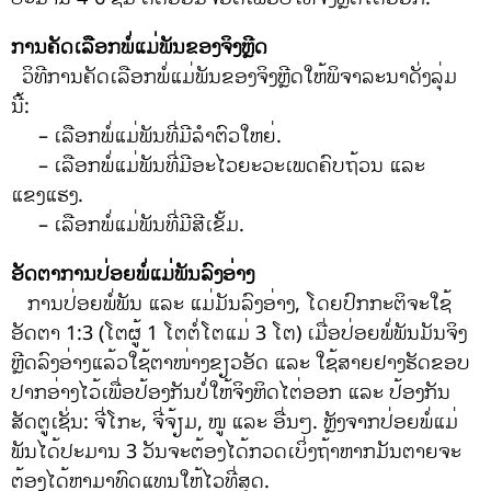
ການຄັດເລືອກພໍ່ແມ່ພັນຂອງຈິງຫຼີດ
ວິທີການຄັດເລືອກພໍ່ແມ່ພັນຂອງຈິງຫຼີດໃຫ້ພິຈາລະນາດັ່ງລຸ່ມ
ນີ້:
– ເລືອກພໍ່ແມ່ພັນທີ່ມີລໍາຕົວໃຫຍ່.
– ເລືອກພໍ່ແມ່ພັນທີ່ມີອະໄວຍະວະເພດຄົບຖ້ວນ ແລະ
ແຂງແຮງ.
– ເລືອກພໍ່ແມ່ພັນທີ່ມີສີເຂັ້ມ.
ອັດຕາການປ່ອຍພໍ່ແມ່ພັນລົງອ່າງ
ການປ່ອຍພໍ່ພັນ ແລະ ແມ່ມັນລົງອ່າງ, ໂດຍປົກກະຕິຈະໃຊ້
ອັດຕາ 1:3 (ໂຕຜູ້ 1 ໂຕຕໍ່ໂຕແມ່ 3 ໂຕ) ເມື່ອປ່ອຍພໍ່ພັນມັນຈິງ
ຫຼີດລົງອ່າງແລ້ວໃຊ້ຕາໜ່າງຂຽວອັດ ແລະ ໃຊ້ສາຍຢາງຮັດຂອບ
ປາກອ່າງໄວ້ເພື່ອປ້ອງກັນບໍ່ໃຫ້ຈິງຫິດໄຕ່ອອກ ແລະ ປ້ອງກັນ
ສັດຕູເຊັ່ນ: ຈີ່ໂກະ, ຈີ່ຈ້ຽມ, ໜູ ແລະ ອື່ນໆ. ຫຼັງຈາກປ່ອຍພໍ່ແມ່
ພັນໄດ້ປະມານ 3 ວັນຈະຕ້ອງໄດ້ກວດເບິ່ງຖ້າຫາກມັນຕາຍຈະ
ຕ້ອງໄດ້ຫາມາທົດແທນໃຫ້ໄວທີ່ສຸດ.