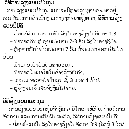
ວິທີການລ້ຽງແບບເປັນກຸ່ມ
ການລ້ຽງແບບເປັນກຸ່ມແມ່ນຈະມີຫຼາຍລຸ້ນຫຼາຍຂະໜາດຢູ່
ຮ່ວມກັນ, ການດໍາເນີນງານຕ່າງໆກໍ່ຈະຫຍຸ້ງຍາກ,
ວິທີການລ້ຽງ
ແບບນີ້ມີຄື:
– ປ່ອຍພໍ່ພັນ ແລະ ແມ່ພັນລົງໃນອ່າງລ້ຽງໃນອັດຕາ 1:3.
– ນໍາຖາດດິນ ຫຼື ຊາຍປະມານ 2-3 ອັນ ລົງໃນອ່າງຊີມັງ.
– ຫຼັງຈາກຟັກໄຂ່ໄດ້ປະມານ 7 ວັນ ກໍ່ຈະແຕກອອກເປັນໂຕ
ອ່ອນ.
– ນໍາແກບເຜົາປົນດິນຊາຍອອກ.
– ນໍາຖາດໃໝ່ມາໃສ່ໃນອ່າງລ້ຽງຄືເກົ່າ.
– ເພດແມ່ຈະວາງໄຂ່ໃນລຸ້ນ 2, 3 ແລະ 4 ຕໍ່ໄປ.
– ຜູ້ລ້ຽງຈະເລີ້ມຈັບຈິ່ງຫຼີດໄປຂາຍ.
ວິທີລ້ຽງແບບແຍກກຸ່ມ
ການລ້ຽງແບບແຍກກຸ່ມຈິງຫຼີດຈະມີໂຕສະເໝີກັນ, ງ່າຍຕໍ່ການ
ຈັດການ ແລະ ການເກັບຜົນຜະລິດ, ວິທີການລ້ຽງແບບນີ້ມີຄື:
– ປ່ອຍພໍ່-ແມ່ນັ້ນລົງໃນອ່າງລ້ຽງໃນອັດຕາ 3:9 (ໂຕຜູ້ 3 ໂຕ/