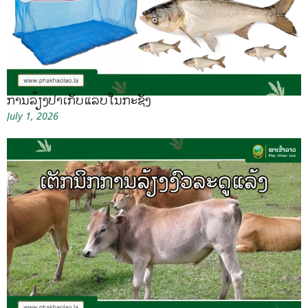
ການລ້ຽງປາເກັບແລບໃນກະຊັງ
July 1, 2026