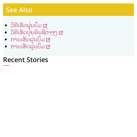
See Also
ວິທີເຮັດຝຸ່ນບົ່ມ
ວິທີເຮັດປຸ໋ຍອິນຊີຕ່າງໆ
ການເຮັດຝຸ່ນບົ່ມ
ການເຮັດຝຸ່ນບົ່ມ
Recent Stories