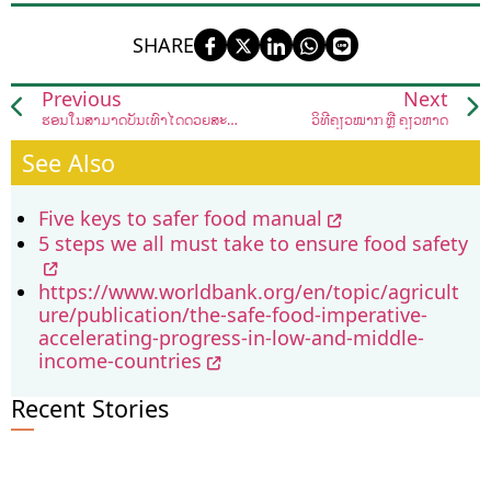
SHARE
Previous
Next
ຮ້ອນ​ໃນສາ​ມາດ​ບັນ​ເທົາ​ໄດ້​ດ້ວຍ​ສະ​ໝຸນ​ໄພ
ວິ​ທີ​ຄ້ຽວໝາກ​ ຫຼື ຄ້ຽວ​ຫາດ
See Also
Five keys to safer food manual
5 steps we all must take to ensure food safety
https://www.worldbank.org/en/topic/agricult
ure/publication/the-safe-food-imperative-
accelerating-progress-in-low-and-middle-
income-countries
Recent Stories