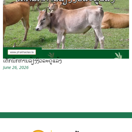
ເຕັກນິກການລ້ຽງງົວລະດູແລ້ງ
June 26, 2026