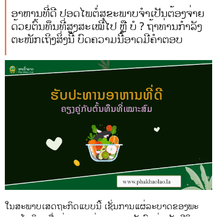
ອາຫານທີ່ດີ ປອດໄພຕໍ່ສຸຂະພາບຈຳເປັນຕ້ອງຈ່າຍ
ດ້ວຍຕົ້ນທຶນທີ່ສູງສະເໝີໄປ ຫຼື ບໍ ? ຖ້າທ່ານກຳລັງ
ຕະໜັກເຖິງສິ່ງນີ້ ບົດຄວາມນີ້ອາດມີຄຳຕອບ
ໃນສະພາບເສດຖະກິດແບບນີ້ ເຊັ່ນການແຜ່ລະບາດຂອງພະ