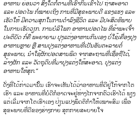
ອາຫານ ຍ້ອນວ່າ ສິ່ງໃດກໍໍ່ຕາມທີ່ເຮົາກິນເຂົ້າໄປ ຖ້າສະອາດ
ແລະ ປອດໄພ ກໍ່ໝາຍເຖິງ ການທີ່ມີສຸຂະພາບດີ ແຂງແຮງ ແລະ
ເຮັດໃຫ້ ມີຄວາມສຸກໃນການດຳລົງຊີວິດ ແລະ ມີປະສິດທິພາບ
ໃນການເຮັດວຽກ. ການບໍລິໂພກ ອາຫານປອດໄພ ທີ່ຂ້າພະເຈົ້າ
ປະຕິບັດ ກໍ່ຄື ພະຍາຍາມ ປຸງແຕ່ງອາຫານກິນເອງ ບໍ່ໃຊ້ເຄື່ອງປຸງ
ອາຫານຫຼາຍ ຫຼື ສານປຸງແຕ່ງອາຫານທີ່ເປັນອັນຕະລາຍຕໍ່
ສຸຂະພາບ, ນຳໃຊ້ຜັກປອດສານພິດ ຈາກສະຖານທີ່ເຊື່ອຖືໄດ້,
ລ້າງຜັກ ແລະ ວັດຖຸດິບທີ່ມາປຸງແຕ່ງໃຫ້ສະອາດ, ປຸງແຕ່ງ
ອາຫານໃຫ້ສຸກ.”
ດັ່ງທີ່ໄດ້ກ່າວມານັັ້ນ ເຮົາຈະເຫັນໄດ້ວ່າອາຫານທີ່ດີຢູ່ໃກ້ຈາກໂຕ
ເຮົາ ແລະ ອາຫານທີ່ບໍດີກໍອາດຈະຢູ່ຫ່າງໄກຈາກຕົວເຮົາໄດ້ ພຽງ
ແຕ່ເລີ່ມຈາກໂຕເຮົາເອງ ປ່ຽນແປງພຶດຕິກຳໃຫ້ເໝາະສົມ ເພື່ອ
ສຸຂະພາບທີ່ດີຂອງຮ່າງກາຍ ສຸກກາຍສະບາຍໃຈ