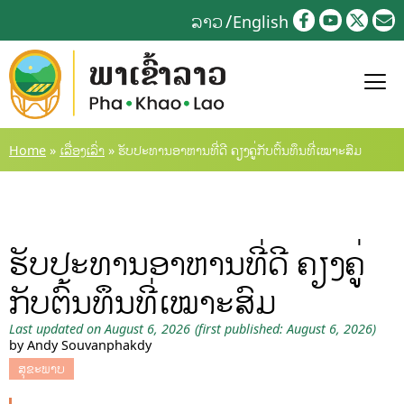
Skip
ລາວ
English
to
content
Home
»
ເລື່ອງເລົ່າ
»
ຮັບປະທານອາຫານທີ່ດີ ຄຽງຄູ່ກັບຕົ້ນທຶນທີ່ເໝາະສົມ
ຮັບປະທານອາຫານທີ່ດີ ຄຽງຄູ່
ກັບຕົ້ນທຶນທີ່ເໝາະສົມ
Last updated on August 6, 2026
(first published: August 6, 2026)
by Andy Souvanphakdy
ສຸຂະພາບ