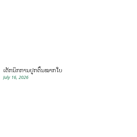
ເຕັກນິກການປູກຕົ້ນໝາກໃບ
July 16, 2026