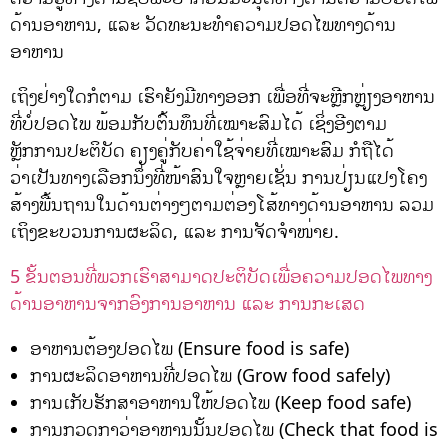
ດ້ານອາຫານ, ແລະ ວັດທະນະທຳຄວາມປອດໄພທາງດ້ານ
ອາຫານ
ເຖິງຢ່າງໃດກໍຕາມ ເຮົາຍັງມີທາງອອກ ເພື່ອທີ່ຈະຫຼີກຫຼ່ຽງອາຫານ
ທີ່ບໍ່ປອດໄພ ພ້ອມກັບຕົ້ນທຶນທີ່ເໝາະສົມໄດ້ ເຊິ່ງອີງຕາມ
ຫຼັກການປະຕິບັດ ຄຽງຄູ່ກັບຄ່າໃຊ້ຈ່າຍທີ່ເໝາະສົມ ກໍຖືໄດ້
ວ່າເປັນທາງເລືອກນຶ່ງທີ່ໜ້າສົນໃຈຫຼາຍເຊັ່ນ ການປ່ຽນແປງໂຄງ
ສ້າງພື້ນຖານໃນດ້ານຕ່າງໆຕາມຕ່ອງໂສ້ທາງດ້ານອາຫານ ລວມ
ເຖິງຂະບວນການຜະລິດ, ແລະ ການຈັດຈຳໜ່າຍ.
5 ຂັ້ນຕອນທີ່ພວກເຮົາສາມາດປະຕິບັດເພື່ອຄວາມປອດໄພທາງ
ດ້ານອາຫານຈາກອົງການອາຫານ ແລະ ການກະເສດ
ອາຫານຕ້ອງປອດໄພ (Ensure food is safe)
ການຜະລິດອາຫານທີ່ປອດໄພ (Grow food safely)
ການເກັບຮັກສາອາຫານໃຫ້ປອດໄພ (Keep food safe)
ການກວດກາວ່າອາຫານນັ້ນປອດໄພ (Check that food is