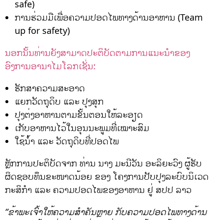
safe)
ການຮ່ວມມືເພື່ອຄວາມປອດໄພທາງດ້ານອາຫານ (Team
up for safety)
ນອກນັ້ນທ່ານຍັງສາມາດປະຕິບັດຕາມການແນະນຳຂອງ
ອົງການອານາໄມໂລກເຊັ່ນ:
ຮັກສາຄວາມສະອາດ
ແຍກວັດຖຸດິບ ແລະ ປຸງສຸກ
ປຸງຕ່ງອາຫານຕາມຂັ້ນຕອນໃຫ້ລະອຽດ
ເກັບອາຫານໄວ້ໃນອຸນນະພູມທີ່ເໝາະສົມ
ໃຊ້ນໍ້າ ແລະ ວັດຖຸດິບທີ່ປອດໄພ
ຫຼັກການປະຕິບັດຈາກ ທ່ານ ນາງ ມະນີວັນ ອະລິຍະວົງ ຜູ້ຮັບ
ຜິດຊອບທຶນຂະໜາດນ້ອຍ ຂອງ ໂຄງການປັບປຸງລະບົບນິເວດ
ກະສິກຳ ແລະ ຄວາມປອດໄພຂອງອາຫານ ຢູ່ ສປປ ລາວ
“ຂ້າພະເຈົ້າໃຫ້ຄວາມສຳຄັນຫຼາຍ ກັບຄວາມປອດໄພທາງດ້ານ