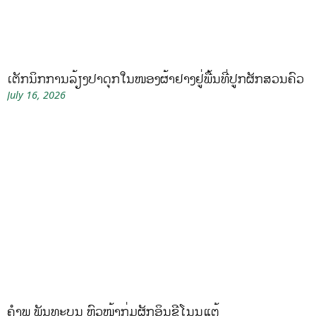
ເຕັກນິກການລ້ຽງປາດຸກໃນໜອງຜ້າຢາງຢູ່ພື້ນທີ່ປູກຜັກສວນຄົວ
July 16, 2026
ຄໍາພູ ພັນທະບູນ ຫົວໜ້າກຸ່ມຜັກອິນຊີໂນນແຕ້