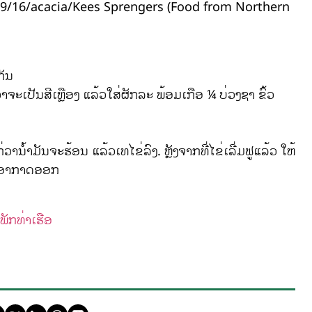
Kees Sprengers (Food from Northern
ກັນ
ວາຈະເປັນສີເຫຼືອງ ແລ້ວໃສ່ຜັກລະ ພ້ອມເກືອ ¼ ບ່ວງຊາ ຂົ້ວ
ກ່ວານ້ຳມັນຈະຮ້ອນ ແລ້ວເທໄຂ່ລົງ. ຫຼັງຈາກທີ່ໄຂ່ເລີ່ມຟູແລ້ວ ໃຫ້
ໃຫ້ອາກາດອອກ
ພັກທ່າເຮືອ