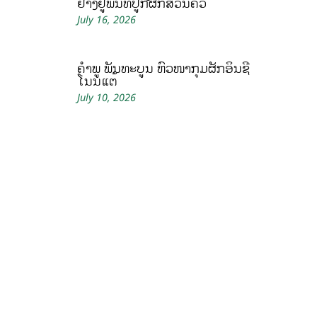
ຢາງຢູ່ພື້ນທີ່ປູກຜັກສວນຄົວ
July 16, 2026
ຄໍາພູ ພັນທະບູນ ຫົວໜ້າກຸ່ມຜັກອິນຊີ
ໂນນແຕ້
July 10, 2026