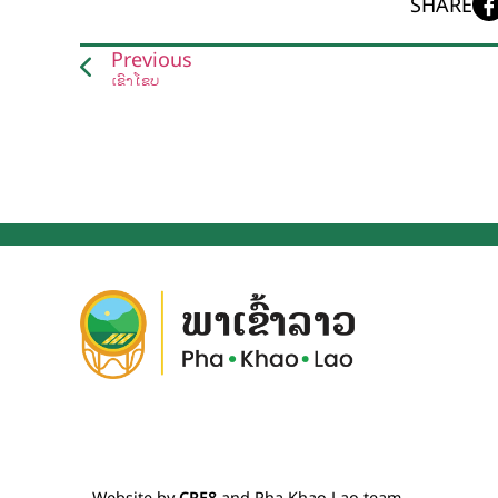
SHARE
Previous
ເຂົ້າໂຂບ
Website by
CRE8
and Pha Khao Lao team