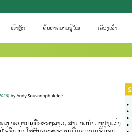
ໜ້າຫຼັກ
ຄົ້ນຫາຄວາມຮູ້ໃໝ່
ເລື່ອງເລົ່າ
S
 2026)
by Andy Souvanhphukdee
ໂດຍສະເພາະພາກເໜືອຂອງລາວ, ສາມາດນຳມາປຸງແຕ່ງ
ບໄຂ່ຈືນ ຖ້າໃສ່ຜັກລະຈະຊ່ວຍເພີ່ມຄວາມເຂັ້ມຂຸ້ນ