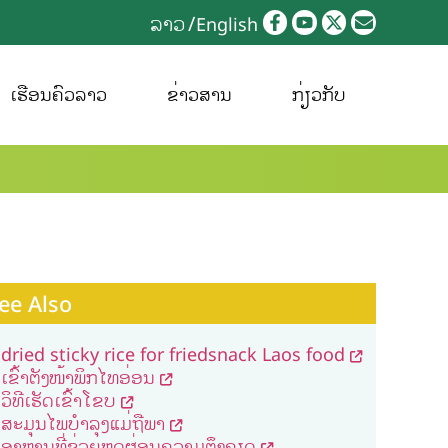
ລາວ
English
ເຮືອນຄົວລາວ
ຂ່າວສານ
ກ່ຽວກັບ
ee Also
dried sticky rice for friedsnack Laos food
ເຂົ້າຕັງໜ້າພິກໄທອ່ອນ
ວິທີເຮັດເຂົ້າໂຂບ
ສະມຸນໄພບຳລຸງແມ່ຖືພາ
ອາຫານທີ່ຊ່ວຍຫຼຸດຜ່ອນຄວາມຕຶງຄຽດ