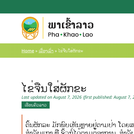
Home
»
ເລື່ອງເລົ່າ
»
ໄຂ່ຈືນໃສ່ຜັກຂະ
ໄຂ່ຈືນໃສ່ຜັກຂະ
Last updated on August 7, 2026
(first published: August 7,
ເຮືອນຄົວລາວ
ຕົ້ນຜັກລະ ມັກພົບເຫັນຫຼາຍຢູ່ຕາມປ່າ 
ສຳລັບແກງ ຫຼື ຂົ້ວກໍ່ໄດ້ຕາມຕ້ອງການ, ສຳລັ