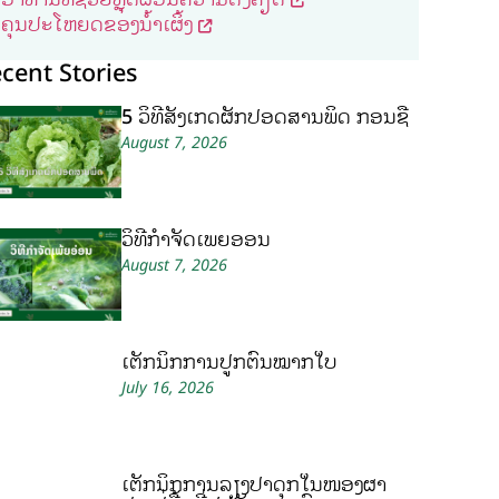
ຄຸນປະໂຫຍດຂອງນ້ຳເຜິ້ງ
cent Stories
5 ວິທີສັງເກດຜັກປອດສານພິດ ກ່ອນຊື້
August 7, 2026
ວິທີກໍາຈັດເພ້ຍອ່ອນ
August 7, 2026
ເຕັກນິກການປູກຕົ້ນໝາກໃບ
July 16, 2026
ເຕັກນິກການລ້ຽງປາດຸກໃນໜອງຜ້າ