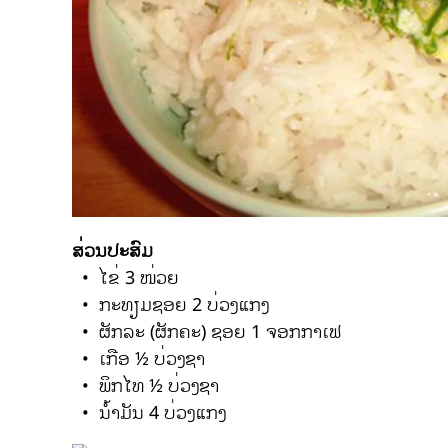
ສ່ວນປະສົມ
• ໄຂ່ 3 ໜ່ວຍ
• ກະທຽມຊອຍ 2 ບ່ວງແກງ
• ຜັກລະ (ຜັກຄະ) ຊອຍ 1 ຈອກກາເຟ
• ເກືອ ½ ບ່ວງຊາ
• ພິກໄທ ½ ບ່ວງຊາ
• ນ້ຳມັນ 4 ບ່ວງແກງ