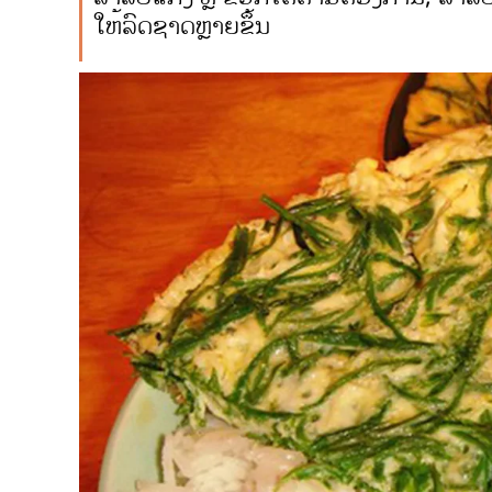
ໃຫ້ລົດຊາດຫຼາຍຂຶ້ນ