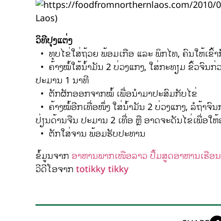
Laos)
ວິທີປຸງແຕ່ງ
• ທຸບໄຂ່ໃສ່ຖ້ວຍ ພ້ອມເກືອ ແລະ ພິກໄທ, ຄົນໃຫ້ເຂົ້າ
• ຄ້າງໝໍ້ໃສ້ນໍ້າມັນ 2 ບ່ວງແກງ, ໃສ່ກະທຽມ ຂົ້ວຈົນກ່
ປະມານ 1 ນາທີ
• ຕັກຜັກອອກຈາກໝໍ້ ເພື່ອນຳມາປະສົມກັບໄຂ່
• ຄ້າງໝໍ້ອີກເທື່ອໜຶ່ງ ໃສ່ນ້ຳມັນ 2 ບ່ວງແກງ, ລໍຖ້າຈົນ
ປ່ຽນດ້ານຈືນ ປະມານ 2 ເທື່ອ ຫຼື ອາດຈະດັນໄຂ່ເພື່ອ
• ຕັກໃສ່ຈານ ພ້ອມຮັບປະທານ
ຂໍ້ມູນຈາກ
ອາຫານພາກເໜືອລາວ
ປຶ້ມສູດອາຫານເຮືອນ
ວີດີໂອຈາກ
totikky tikky