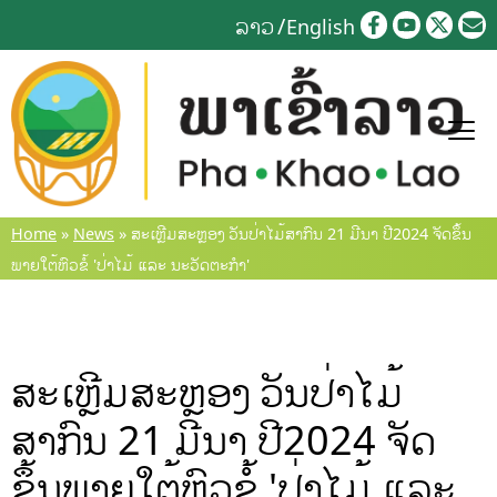
Skip
ລາວ
English
to
content
Home
»
News
»
ສະເຫຼີມສະຫຼອງ ວັນປ່າໄມ້ສາກົນ 21 ມີນາ ປີ2024 ຈັດຂຶ້ນ
ພາຍໃຕ້ຫົວຂໍ້ 'ປ່າໄມ້ ແລະ ນະວັດຕະກໍາ'
ສະເຫຼີມສະຫຼອງ ວັນປ່າໄມ້
ສາກົນ 21 ມີນາ ປີ2024 ຈັດ
ຂຶ້ນພາຍໃຕ້ຫົວຂໍ້ 'ປ່າໄມ້ ແລະ