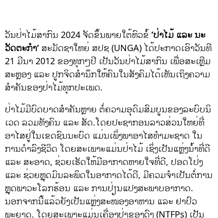
ວັນປ່າໄມ້ສາກົນ 2024 ຈັດຂຶ້ນພາຍໃຕ້ຫົວຂໍ້
‘
ປ່າໄມ້ ແລະ ນະ
ວັດຕະກໍາ
‘
ສະມັດຊາໃຫຍ່ ສປຊ (UNGA) ໄດ້ປະກາດເອົາວັນທີ
21 ມີນາ 2012 ຂອງທຸກໆປີ ເປັນວັນປ່າໄມ້ສາກົນ ເພື່ອສະເຫຼີມ
ສະຫຼອງ ແລະ ປູກຈິດສຳນຶກໃຫ້ຄົນໃນສັງຄົມໄດ້ເຫັນເຖິງຄວາມ
ສຳຄັນຂອງປ່າໄມ້ທຸກປະເພດ.
ປ່າໄມ້ມີບົດບາດສຳຄັນຫຼາຍ ຕໍ່ຄວາມອຸດົມສົມບູນຂອງລະບົບນິ
ເວດ ລວມທັງຄົນ ແລະ ສັດ.ໂດຍປະຊາກອນລາວສ່ວນໃຫຍ່ທີ່
ອາໄສຢູ່ໃນເຂດຊົນນະບົດ ແມ່ນເພິ່ງພາອາໄສທຳມະຊາດ ໃນ
ການດຳລົງຊີວິດ ໂດຍສະເພາະແມ່ນປ່າໄມ້ ເຊິ່ງເປັນແຫຼ່ງນ້ຳທີ່ດີ
ແລະ ສະອາດ, ຊ່ວຍເຮັດໃຫ້ມີອາກາດຫາຍໃຈທີ່ດີ, ປອດໂປ່ງ
ແລະ ຊ່ວຍຫຼຸດມົນລະພິດໃນອາກາດໄດ້ດີ, ມີຄວມຈຳເປັນຕໍ່ການ
ຫຼຸດພາວະໂລກຮ້ອນ ແລະ ການປ່ຽນແປງສະພາບອາກາດ.
ນອກຈາກນີ້ແລ້ວຍັງເປັນແຫຼ່ງສະໜອງອາຫານ ແລະ ຢາປົວ
ພະຍາດ. ໂດຍສະເພາະແມ່ນເຄື່ອງປ່າຂອງດົງ (NTFPs) ເປັນ