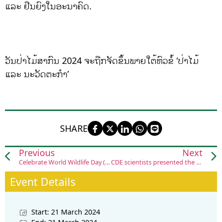
ແລະ ຢືນຍົງໃນອະນາຄົດ.
ວັນປ່າໄມ້ສາກົນ 2024 ຈະຖືກຈັດຂຶ້ນພາຍໃຕ້ຫົວຂໍ້ ‘ປ່າໄມ້
ແລະ ນະວັດຕະກໍາ’
SHARE
Previous
Next
Celebrate World Wildlife Day (WWD) 2024
CDE scientists presented the Phakhaolao platform
Event Details
Start: 21 March 2024