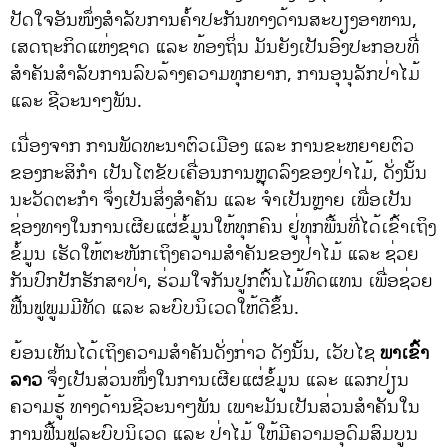
ປັດໃຈອັນໜຶ່ງສຳລັບການຄ້ຳປະກັນທາງດ້ານສະບຽງອາຫານ,
ເສດຖະກິດແຫ່ງຊາດ ແລະ ທ້ອງຖິ່ນ ມັນຍັງເປັນອົງປະກອບທີ່
ສຳຄັນສຳລັບການລົບລ້າງຄວາມທຸກຍາກ, ການອຸນຸລັກປ່າໄມ້
ແລະ ຊີວະນາໆພັນ.
ເນື່ອງຈາກ ການພັດທະນາຕົວເມືອງ ແລະ ການຂະຫຍາຍຕົວ
ຂອງກະສິກຳ ເປັນໂຕຂັບເຄື່ອນການຫຼຸດລົງຂອງປ່າໄມ້, ດັ່ງນັ້ນ
ນະວັດຕະກໍາ ຈຶ່ງເປັນສິ່ງສໍາຄັນ ແລະ ຈໍາເປັນຫຼາຍ ເພື່ອເປັນ
ຊ່ອງທາງໃນການເຜີຍແຜ່ຂໍ້ມູນໃຫ້ທຸກຄົນ ຢູ່ທຸກພື້ນທີ່ໄດ້ເຂົ້າເຖິງ
ຂໍ້ມູນ ເຮັດໃຫ້ຕະໜັກເຖິງຄວາມສໍາຄັນຂອງປ່າໄມ້ ແລະ ຊ່ວຍ
ກັນປົກປັກຮັກສາປ່າ, ຮ່ວມໃຈກັນປູກຕົ້ນໄມ້ທົດແທນ ເພື່ອຊ່ວຍ
ຟື້ນຟູພູມມີທັດ ແລະ ລະບົບນິເວດໃຫ້ດີຂຶ້ນ.
ຍ້ອນເຫັນໄດ້ເຖິງຄວາມສໍາຄັນດັ່ງກ່າວ ດັງນັ້ນ, ເວັບໄຊ
ພາເຂົ້າ
ລາວ
ຈຶ່ງເປັນສ່ວນໜຶ່ງໃນການເຜີຍແຜ່ຂໍ້ມູນ ແລະ ແລກປ່ຽນ
ຄວາມຮູ້ ທາງດ້ານຊີວະນາໆພັນ ເພາະມັນເປັນສ່ວນສໍາຄັນໃນ
ການຟື້ນຟູລະບົບນິເວດ ແລະ ປ່າໄມ້ ໃຫ້ມີຄວາມອຸດົມສົມບູນ