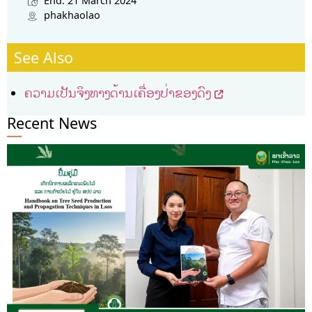
End: 21 March 2024
phakhaolao
See Also
ຄວາມເປັນຈິງທາງດ້ານເຄື່ອງປ່າຂອງດົງ
Recent News