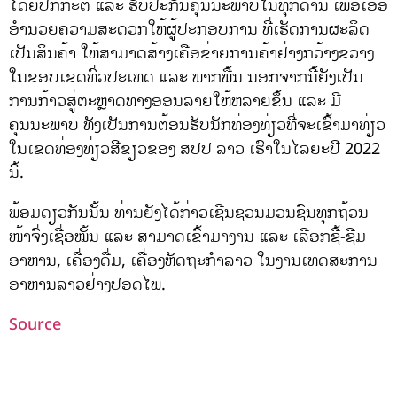
ໂດຍປົກກະຕິ ແລະ ຮັບປະກັນຄຸນນະພາບໃນທຸກດ້ານ ເພື່ອເອື້ອ
ອໍານວຍຄວາມສະດວກໃຫ້ຜູ້ປະກອບການ ທີ່ເຮັດການຜະລິດ
ເປັນສິນຄ້າ ໃຫ້ສາມາດສ້າງເຄືອຂ່າຍການຄ້າຢ່າງກວ້າງຂວາງ
ໃນຂອບເຂດທົ່ວປະເທດ ແລະ ພາກພື້ນ ນອກຈາກນີ້ຍັງເປັນ
ການກ້າວສູ່ຕະຫຼາດທາງອອນລາຍໃຫ້ຫລາຍຂຶ້ນ ແລະ ມີ
ຄຸນນະພາບ ທັງເປັນການຕ້ອນຮັບນັກທ່ອງທ່ຽວທີ່ຈະເຂົ້າມາທ່ຽວ
ໃນເຂດທ່ອງທ່ຽວສີຂຽວຂອງ ສປປ ລາວ ເຮົາໃນໄລຍະປີ 2022
ນີ້.
ພ້ອມດຽວກັນນັ້ນ ທ່ານຍັງໄດ້ກ່າວເຊີນຊວນມວນຊົນທຸກຖ້ວນ
ໜ້າຈົ່ງເຊື່ອໝັ້ນ ແລະ ສາມາດເຂົ້າມາງານ ແລະ ເລືອກຊື້-ຊີມ
ອາຫານ, ເຄື່ອງດື່ມ, ເຄື່ອງຫັດຖະກຳລາວ ໃນງານເທດສະການ
ອາຫານລາວຢ່າງປອດໄພ.
Source