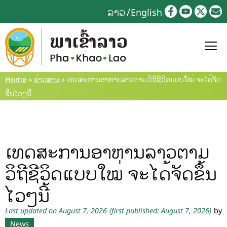
ລາວ
English
Home
»
ຂ່າວສານ
»
ເທດສະການອາຫານລາວຕາມວິຖີຊີວິດແບບໃໝ່ ຈະໄດ້ຈັດ
ຂຶ້ນໄວໆນີ້
ເທດສະການອາຫານລາວຕາມ
ວິຖີຊີວິດແບບໃໝ່ ຈະໄດ້ຈັດຂຶ້ນ
ໄວໆນີ້
Last updated on August 7, 2026
(first published: August 7, 2026)
by
News