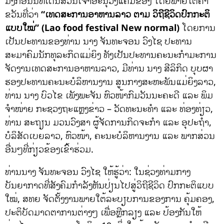
ມັງກອນນີ້ທີ່ເດີ່ນສວນເຈົ້າອະນຸວົງແຄມຂອງ ໂດຍພາຍໃຕ້ຄໍາ
ຂວັນທີ່ວ່າ
“ເທດສະການອາຫານລາວ ຕາມ ວິຖີຊີວິດປົກກະຕິ
ແບບໃໝ່”
(
Lao food festival New normal)
ໂດຍການ
ເປັນປະທານຂອງທ່ານ ນາງ ຈັນທະຈອນ ວົງໄຊ ປະທານ
ສະມາຄົມນັກທຸລະກິດແມ່ຍິງ ທັງເປັນປະທານຄະນະກໍາມະການ
ຈັດງານເທດສະການອາຫານລາວ, ມີທ່ານ ນາງ ສີລິກິດ ບຸບຜາ
ຮອງປະທານຄະນະບໍລິຫານງານ ສູນກາງສະຫະພັນແມ່ຍິງລາວ,
ທ່ານ ນາງ ບົວໄຂ ເພັງພະຈັນ ຫົວໜ້າກົມວັນນະຄະດີ ແລະ ພິມ
ຈໍາໜ່າຍ ກະຊວງຖະແຫຼງຂ່າວ – ວັດທະນະທໍາ ແລະ ທ່ອງທ່ຽວ,
ທ່ານ ສະຖຽນ ມວນວົງສາ ຜູ້ຈັດການກິດຈະກໍາ ແລະ ອຸປະຖໍາ,
ບໍລິສັດເບຍລາວ, ຫົວໜ້າ, ຄະນະບໍລິຫານງານ ແລະ ພາກສ່ວນ
ອື່ນໆທີ່ກ່ຽວຂ້ອງເຂົ້າຮ່ວມ.
ທ່ານນາງ ຈັນທະຈອນ ວົງໄຊ ໃຫ້ຮູ້ວ່າ: ໃນຊ່ວງທ່າມກາງ
ບັນຍາກາດທີ່ສັງຄົມກໍາລັງຫັນປ່ຽນໄປສູ່ວິຖີຊີວິດ ປົກກະຕິແບບ
ໃໝ່, ສທຍ ຈັດຕັ້ງງານພາຍໃຕ້ລະບຽບການຂອງການ ຄຸ້ມຄອງ,
ປະຕິບັດມາດຕາການຕ່າງໆ ເພື່ອຫຼີກລຽງ ແລະ ປ້ອງກັນໃຫ້