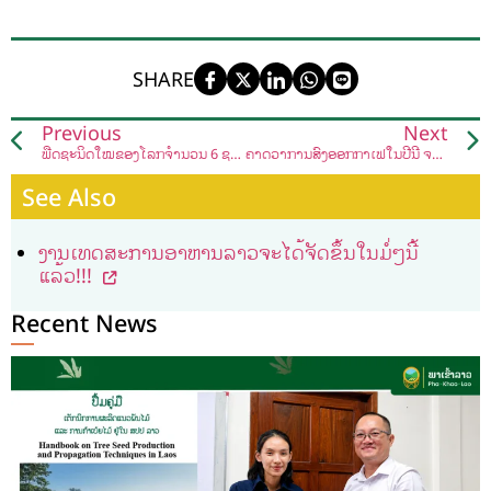
SHARE
Previous
Next
ພືດຊະນິດໃໝ່ຂອງໂລກຈຳນວນ 6 ຊະນິດຄົ້ນພົບໃນ ສປປ ລາວ
ຄາດວ່າການສົ່ງອອກກາເຟໃນປີນີ້ ຈະຫຼຸດເຫຼືອພຽງແຕ່ 20 ພັນໂຕນ
See Also
ງານເທດສະການອາຫານລາວຈະໄດ້ຈັດຂຶ້ນໃນມໍ່ໆນີ້
ແລ້ວ!!!
Recent News