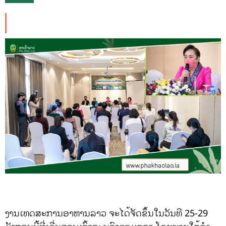
ງານເທດສະການອາຫານລາວ ຈະໄດ້ຈັດຂຶ້ນໃນວັນທີ 25-29