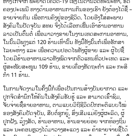
ຫ່າງໄກຈາກ ພະຍາດໂຄວິດ-19 ເຊິ່ງໃນດ້ານວັດທະນະທໍາ, ຮີດ
ຄອງປະເພນີ ທາງດ້ານອາຫານການກິນຂອງເຮົາ ຍັງຕ້ອງໄດ້ຊື້ –
ຂາຍຈ່າຍກິນ ເພື່ອການຄົງຢູ່ຂອງຊີວິດ. ໂດຍອີງໃສ່ສະພາບ
ສັງຄົມໃນປັດຈຸບັນ ສທຍ ຈິ່ງໄດ້ເລືອກເຟັ້ນເອົາຮ້ານອາຫານ
ລາວເປັນຕົ້ນຕໍ ເພື່ອມາວາງຂາຍໃນງານເທດສະການອາຫານ,
ໃນນັ້ນມີພຽງແຕ່ 120 ຮ້ານເທົ່ານັ້ນ ທັງນີ້ທັງນັ້ນກໍເພື່ອຮັກສາ
ໄລຍະຫ່າງ ແລະ ເພື່ອຄວາມປອດໄພທັງຜູ້ຂາຍ ແລະ ຜູ້ໄປຊື້
ໂດຍມີຮ້ານອາຫານລາວທັງໝົດຈາກຕົວແທນທົ່ວປະເທດ ແລະ
ຜູ້ສະໜັບສະໜູນ 109 ຮ້ານ, ຂາຍເຄື່ອງຫັດຖະກໍາ ແລະ ກະສິ
ກໍາ 11 ຮ້ານ.
ໃນການຈັດງາມໃນຄັ້ງນີ້ກໍເພື່ອເປັນການສ້າງບັນຍາກາດ ແລະ
ປູກຈິດສໍານຶກໃຫ້ຄົນໃນສັງຄົມຮັບຮູ້ ແລະ ສາມາດເຂົ້າຊົມ,
ຈັບຈ່າຍຊື້ຂາຍອາຫານ, ຕາມແບບວິຖີຊີວິດປົກກະຕິແບບໃໝ່
ຂອງສັງຄົມປັດຈຸບັນ, ສືບຕໍ່ຊຸກຍູ້, ສົ່ງເສີມແມ່ຍິງຜູ້ຜະລິດ, ຜູ້
ປູກຝັງ, ລ້ຽງສັດ, ຮ້ານອາຫານ, ຮ້ານຂາຍຍ່ອຍ ຈາກທ້ອງຖິ່ນ
ແລະ ນະຄອນຫຼວງໄດ້ມາວາງສະແດງ ແລະ ຄ້າຂາຍຈ່າຍຊື້ໄດ້