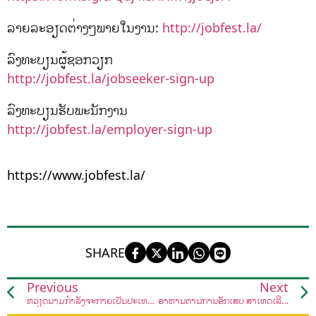
ລາຍລະອຽດຕ່າງໆພາຍໃນງານ:
http://jobfest.la/
ລົງທະບຽນຜູ້ຊອກວຽກ
http://jobfest.la/jobseeker-sign-up
ລົງທະບຽນຮັບພະນັກງານ
http://jobfest.la/employer-sign-up
https://www.jobfest.la/
SHARE
Previous
Next
ຫວຽດນາມກຳລັງຈະກາຍເປັນປະເທດທີ່ ສົ່ງອອກຂົ້າສານອັນດັບຕົ້ນໆຂອງໂລກ
ອາຫານຕ້ານການອັກເສບ ສາເຫດເລີ່ມຕົ້ນຂອງມະເຮັງ