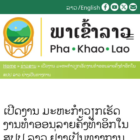
Skip
ລາວ
English
to
content
Home
»
ຂ່າວສານ
»
ເປີດງານ ມະຫະກຳວຽກເຮັດງານທຳອອນລາຍຄັ້ງທຳອິກໃນ
ສປປ ລາວ ຢ່າງເປັນທາງການ
ເປີດງານ ມະຫະກຳວຽກເຮັດ
ງານທຳອອນລາຍຄັ້ງທຳອິກໃນ
ສປປ ລາວ ຢ່າງເປັນທາງການ