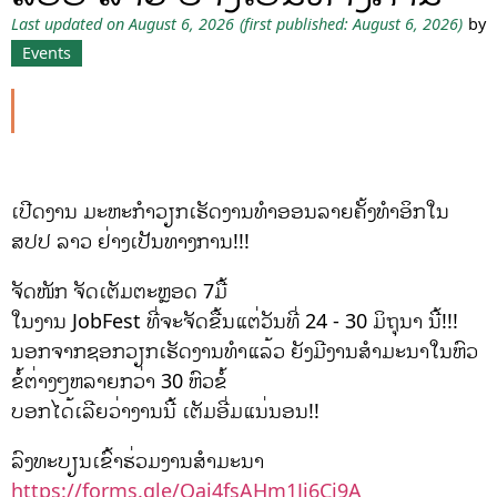
Last updated on August 6, 2026
(first published: August 6, 2026)
by
Events
ເປີດງານ ມະຫະກຳວຽກເຮັດງານທຳອອນລາຍຄັ້ງທຳອິກໃນ
ສປປ ລາວ ຢ່າງເປັນທາງການ!!!
ຈັດໜັກ ຈັດເຕັມຕະຫຼອດ 7ມື້
ໃນງານ JobFest ທີ່ຈະຈັດຂື້ນແຕ່ວັນທີ່ 24 -​ 30 ມິຖຸນາ ນີ້!!!​
ນອກຈາກຊອກວຽກເຮັດງານທຳແລ້ວ ຍັງມີງານສຳມະນາໃນຫົວ
ຂໍ້ຕ່າງໆຫລາຍກວ່າ 30 ຫົວຂໍ້
ບອກໄດ້ເລີຍວ່າງານນີ້ ເຕັມອີ່ມແນ່ນອນ!!
ລົງທະບຽນເຂົ້າຮ່ວມງານສຳມະນາ
https://forms.gle/Qaj4fsAHm1Jj6Cj9A